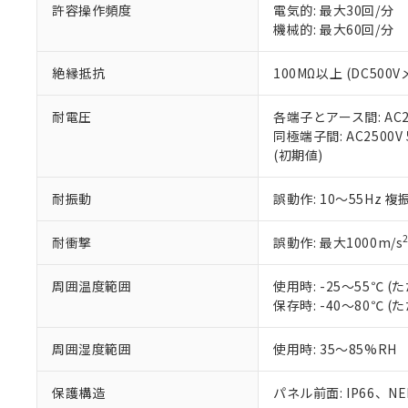
空
受注生産
お客様が当ウ
※3 非含有証明
許容操作頻度
電気的: 最大30回/分
「－」：未確認で
白
が、当社の製
機械的: 最大60回/分
さい。
下記の非含有証明
※当社の共同
絶縁抵抗
100MΩ以上 (DC5
いる法人を指
EU RoHS指令（
51物質の非含有証
耐電圧
各端子とアース間: AC250
※本証明書は発行
同極端子間: AC2500V
また、RoHS指
(初期値)
混在することから
既に当社にて対応
耐振動
誤動作: 10～55Hz 複
り割愛しておりま
耐衝撃
誤動作: 最大1000m/s
周囲温度範囲
使用時: -25～55℃
保存時: -40～80℃
周囲湿度範囲
使用時: 35～85%RH
保護構造
パネル前面: IP66、NEM