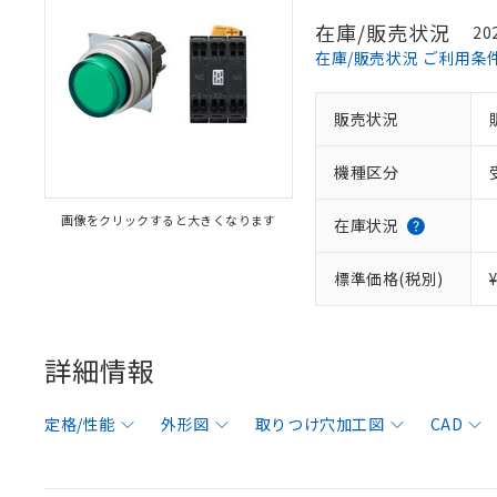
在庫/販売状況
20
在庫/販売状況 ご利用条
販売状況
機種区分
画像をクリックすると大きくなります
在庫状況
標準価格(税別)
詳細情報
定格/性能
外形図
取りつけ穴加工図
CAD