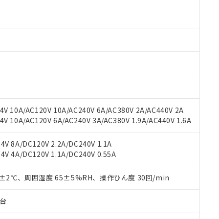
 RoHS指令（10物質）の非含有に対応した製品が提供可能な商品です
oHS指令（10物質）の非含有に対応した製品に切り替える予定のある
 RoHS指令（10物質）の非含有に非対応の商品で、対応品を出す予
 RoHS指令（10物質）の非含有の対応状況を調査中または確認中の
ンス料など無形物で、有害物質有無と関係のない商品です。
○×表
より、非含有部品としていたものが、含有品と判明した場合などやむ
みいただき、同意のうえご利用ください。
材料含有率が中国RoHSの基準値以下であることを示します。
材料含有率が中国RoHSの基準値を超えていることを示します。
、当社制御機器事業取扱商品の当社在庫状況および標準価格(税抜)
ら貴社製品のうち、外国為替および外国貿易法に定める商品（以下｢
質）：
す。当社販売部門へお問い合わせください。
 水銀(Hg) 1000ppm以下、 カドミウム(Cd) 100ppm以下、
たは国外への提供する場合は、日本国政府の輸出許可(または役務取
000ppm以下、ポリ臭化ビフェニル類(PBB) 1000ppm以下、ポリ臭化ジフェニルエーテル類(P
V 10A/AC120V 10A/AC240V 6A/AC380V 2A/AC440V 2A
事業取扱商品の中には、本サービスの対象外となる商品もあること
手続きをとります。
キシル) (DEHP)(別名：DOP) 1000ppm以下、フタル酸ブチルベンジル（BBP） 100
(GB/T26572)：
以下、フタル酸ジイソブチル (DIBP) 1000ppm以下
 10A/AC120V 6A/AC240V 3A/AC380V 1.9A/AC440V 1.6A
び標準価格照会結果は、記載している更新日時点での社内データに
物を破棄する場合は、完全に破砕するなど、違法に輸出されないよ
(水銀) : 1000ppm、 Cd(カドミウム) : 100ppm、
業用監視および制御機器に対する適用除外項目は除く。
覧された時点での実際の在庫および標準価格とは異なる場合がある
1000ppm、 PBBs(ポリ臭化ビフェニル類) : 1000ppm、 PBDEs(ポリ臭化ジフェニルエーテル類
物質については閾値を超える意図的な使用がないことを確認しています。
上の在庫あり
 1000ppm、 DIBP(フタル酸ジイソブチル) : 1000ppm、 BBP(フタル酸ブチルベンジル) :
品を、核兵器、ミサイル、化学兵器、生物兵器またはその他武器並
V 8A/DC120V 2.2A/DC240V 1.1A
チルヘキシル)) : 1000ppm
況および標準価格はお客様のお取引先、またはお客様担当のオムロ
用いたしません。
V 4A/DC120V 1.1A/DC240V 0.55A
ご相談ください。
は満たないが在庫あり
製品を第三者に販売する場合は、上記1、2および3の内容を当該第
機器販売店や当社販売拠点は「
販売ネットワーク
」をご確認くだ
販売先および販売に係わる関係者が違法に輸出するおそれがある場
用期限
0±2℃、周囲湿度 65±5%RH、操作ひん度 30回/min
び標準価格結果を当社の事前の承諾なく第三者に漏洩または開示し
え状況などにより、予定月が前後することがあります。
(最新の在庫状況については、お客様のお取引先、またはお客様担当
（10物質）のすべてが基準値以下であることを示します。
店・当社販売員にご確認ください)
子台
能（部品リスト作成サービス）をご利用いただくには、I-Webメン
使用状況下において有害物質が外部に漏えいし、環境に深刻な影響を
あります。