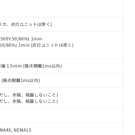
機種、また在庫状況の情報を公開していない機種
ェブサイト上で当社にご登録された部品リストについて、当社およ
書ダウンロード
す。当社販売部門へお問い合わせください。
品・サービスに関するお客様との取引・商談に必要な範囲で利用す
合意する
キャンセル
書をダウンロードすることができます。
利用者とは、
"個人情報の共同利用に関して"
の「1.共同利用者の
00Vメガ、点灯ユニットは除く)
します。
10物質）の非含有証明書
明書（当社基準）
0V 50/60Hz 1min
日時点で非含有を証明するもので、過去に遡って非含有を証明するも
 50/60Hz 1min (点灯ユニットは除く)
令のフタル酸エステル類４物質の対応では、対応完了までの期間は出
備考欄に対応日を記載しておりました。
品への在庫切替を完了していることから、特段のことがない限り、20
振幅 1.5mm (接点開離1ms以内)
す。
2
(接点開離1ms以内)
 (ただし、氷結、結露しないこと)
 (ただし、氷結、結露しないこと)
A4X, NEMA13