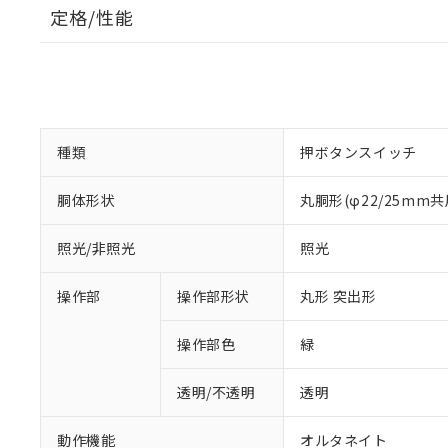
定格/性能
種類
押ボタンスイッチ
胴体形状
丸胴形(φ22/25mm共
照光/非照光
照光
操作部
操作部形状
丸形 突出形
操作部色
緑
透明/不透明
透明
動作機能
オルタネイト