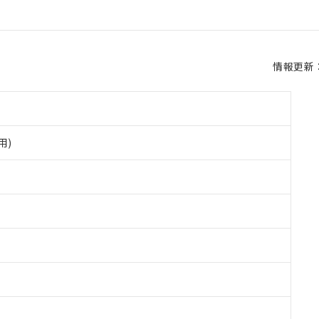
情報更新：2
用)