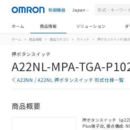
制御機器
Japan
ホーム
商品情報
ソリューション
ダ
ホーム
>
商品情報
>
商品カテゴリ
>
スイッチ
>
押ボタンスイッチ/表
押ボタンスイッチ
A22NL-MPA-TGA-P10
A22NN / A22NL 押ボタンスイッチ 形式仕様一覧
商品概要
押ボタンスイッチ（φ22）,
Plus端子台, 接点構成: N