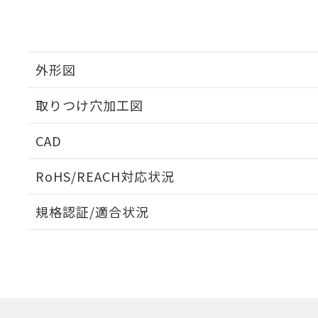
外形図
取りつけ穴加工図
CAD
ログイン/会員登録いただくと、CADデータをダウンロ
RoHS/REACH対応状況
規格認証/適合状況
EU RoHS
注意事項・凡例
A22NL-MPA-TGA-P102-GEについての規格認証/適
業員または販売店にお問い合わせください。
ダウンロードデータをご利用いただく前に、以下を必ずお読
対応状況
対応予定月
※1
※2
ソフトウェアの使用条件
対応済み