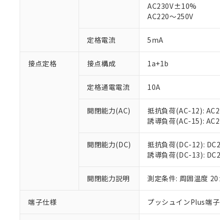
AC230V±10%
対応済み：EU
AC220～250V
対応予定：EU R
対応予定なし：EU
調査・確認中：EU
定格電流
5mA
ご利用条件
非該当品：ライセ
※1 中国RoHS
仕入先様の事情に
接点定格
接点構成
1a+1b
があります。
以下の条件をお読
「○」：最大均質
「×」：最大均質
定格通電電流
10A
本サービスは
当社は、これ
*EU RoHS指令（10物
「－」：未確認で
鉛(Pb) 1000ppm以下、
くものです。
う）を輸出ま
記
説明
六価クロム(Cr(Ⅵ)) 1
開閉能力(AC)
抵抗負荷(AC-12): AC24
当社制御機器
などの必要な
フタル酸ビス(2-エチルヘ
号
*中国RoHS10物質の基準値 
ル（DBP） 1000ppm
誘導負荷(AC-15): AC24V
在庫状況およ
当社は規制貨
Pb(鉛) :1000ppm、 Hg
但し、RoHS指令で産
のであり、閲
ます。
Cr(Ⅵ)(六価クロム) : 
フタル酸エステル類の４
○
一定数以
DBP(フタル酸ジブチル) :
い。
当社は貴社製
開閉能力(DC)
抵抗負荷(DC-12): DC24
DEHP(フタル酸ビス(2-エ
正式な納期状
置等に一切使
誘導負荷(DC-13): DC24
当社販売員に
※2 対応予定月
△
一定数に
当社は、貴社
オムロン制御
また当社は、
※2 環境保護使
開閉能力説明
測定条件: 周囲温度 2
在庫状況およ
部品在庫の切り替
たしません。
－
在庫なし
す。
「ｅ」：有害物質
機器販売
端子仕様
プッシュインPlus端
マイパーツ機
「10」：通常の
ている必要が
味します。