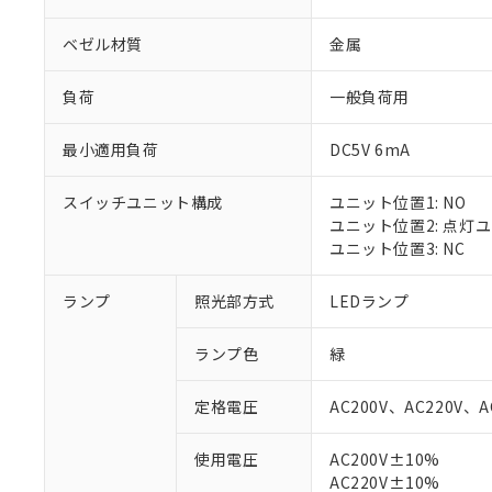
ベゼル材質
金属
負荷
一般負荷用
最小適用負荷
DC5V 6mA
スイッチユニット構成
ユニット位置1: NO
ユニット位置2: 点灯
ユニット位置3: NC
ランプ
照光部方式
LEDランプ
ランプ色
緑
定格電圧
AC200V、AC220V、A
使用電圧
AC200V±10%
※1 対応状況
AC220V±10%