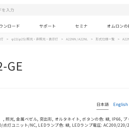
ウンロード
サポート
セミナ
オムロンの
示灯
>
φ22(φ25):照光・非照光・表示灯
>
A22NN / A22NL
>
形式仕様一覧
>
A22N
2-GE
日本語
English
 照光, 金属ベゼル, 突出形, オルタネイト, ボタンの色: 緑, IP66,
O/点灯ユニット/NC, LEDランプ色: 緑, LEDランプ電圧: AC200/220/2