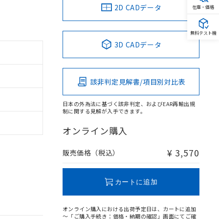
2D CADデータ
在庫・価格
無料テスト機
3D CADデータ
該非判定見解書/項目別対比表
日本の外為法に基づく該非判定、およびEAR再輸出規
制に関する見解が入手できます。
オンライン購入
¥ 3,570
販売価格（税込）
カートに追加
オンライン購入における出荷予定日は、カートに追加
～「ご購入手続き：価格・納期の確認」画面にてご確