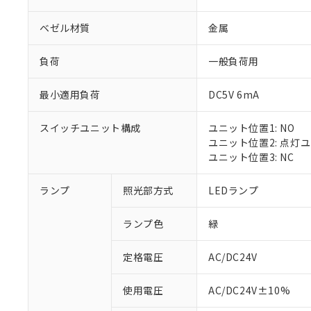
ベゼル材質
金属
負荷
一般負荷用
最小適用負荷
DC5V 6mA
スイッチユニット構成
ユニット位置1: NO
ユニット位置2: 点灯
ユニット位置3: NC
ランプ
照光部方式
LEDランプ
ランプ色
緑
定格電圧
AC/DC24V
※1 対応状況
使用電圧
AC/DC24V±10%
対応済み：EU