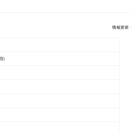
情報更新：2
用)