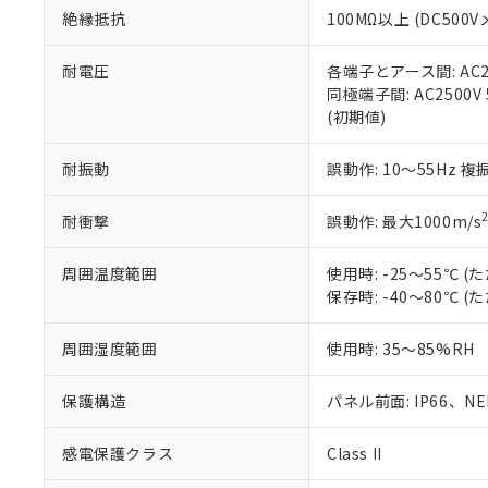
絶縁抵抗
100MΩ以上 (DC5
さい。
下記の非含有証明
※当社の共同
いる法人を指
EU RoHS指令（
耐電圧
各端子とアース間: AC250
51物質の非含有証
同極端子間: AC2500V
※本証明書は発行
(初期値)
また、RoHS指
混在することから
耐振動
誤動作: 10～55Hz 複
既に当社にて対応
り割愛しておりま
耐衝撃
誤動作: 最大1000m/s
周囲温度範囲
使用時: -25～55℃
保存時: -40～80℃
周囲湿度範囲
使用時: 35～85%RH
保護構造
パネル前面: IP66、NEM
感電保護クラス
Class II