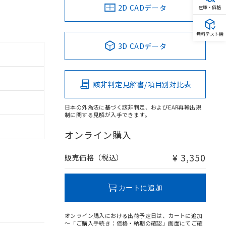
2D CADデータ
在庫・価格
無料テスト機
3D CADデータ
該非判定見解書/項目別対比表
日本の外為法に基づく該非判定、およびEAR再輸出規
制に関する見解が入手できます。
オンライン購入
¥ 3,350
販売価格（税込）
カートに追加
オンライン購入における出荷予定日は、カートに追加
～「ご購入手続き：価格・納期の確認」画面にてご確