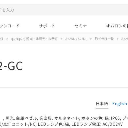
ウンロード
サポート
セミナ
オムロンの
示灯
>
φ22(φ25):照光・非照光・表示灯
>
A22NN / A22NL
>
形式仕様一覧
>
A22N
2-GC
日本語
English
 照光, 金属ベゼル, 突出形, オルタネイト, ボタンの色: 緑, IP66,
O/点灯ユニット/NC, LEDランプ色: 緑, LEDランプ電圧: AC/DC24V