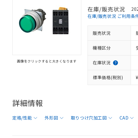
在庫/販売状況
20
在庫/販売状況 ご利用条
販売状況
機種区分
画像をクリックすると大きくなります
在庫状況
標準価格(税別)
詳細情報
定格/性能
外形図
取りつけ穴加工図
CAD