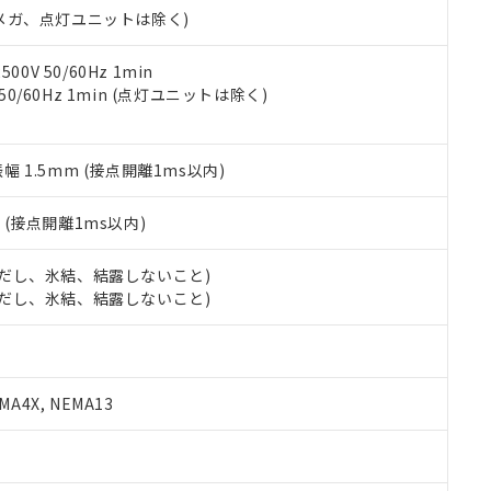
合意する
キャンセル
00Vメガ、点灯ユニットは除く)
書をダウンロードすることができます。
利用者とは、
"個人情報の共同利用に関して"
の「1.共同利用者の
します。
10物質）の非含有証明書
0V 50/60Hz 1min
明書（当社基準）
 50/60Hz 1min (点灯ユニットは除く)
日時点で非含有を証明するもので、過去に遡って非含有を証明するも
令のフタル酸エステル類４物質の対応では、対応完了までの期間は出
備考欄に対応日を記載しておりました。
振幅 1.5mm (接点開離1ms以内)
品への在庫切替を完了していることから、特段のことがない限り、20
す。
2
(接点開離1ms以内)
 (ただし、氷結、結露しないこと)
 (ただし、氷結、結露しないこと)
A4X, NEMA13