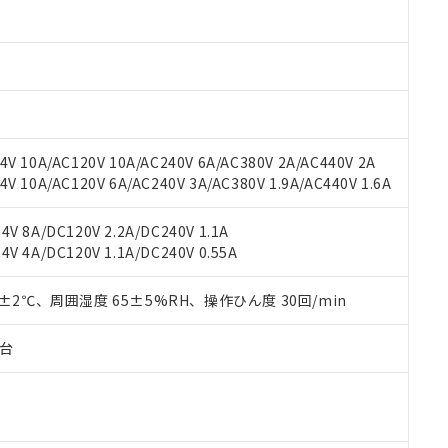
oHS指令（10物質）の非含有に対応した製品に切り替える予定のある
 RoHS指令（10物質）の非含有に非対応の商品で、対応品を出す予
 RoHS指令（10物質）の非含有の対応状況を調査中または確認中の
ンス料など無形物で、有害物質有無と関係のない商品です。
○×表
より、非含有部品としていたものが、含有品と判明した場合などやむ
みいただき、同意のうえご利用ください。
材料含有率が中国RoHSの基準値以下であることを示します。
材料含有率が中国RoHSの基準値を超えていることを示します。
、当社制御機器事業取扱商品の当社在庫状況および標準価格(税抜)
ら貴社製品のうち、外国為替および外国貿易法に定める商品（以下｢
質）：
V 10A/AC120V 10A/AC240V 6A/AC380V 2A/AC440V 2A
す。当社販売部門へお問い合わせください。
 水銀(Hg) 1000ppm以下、 カドミウム(Cd) 100ppm以下、
たは国外への提供する場合は、日本国政府の輸出許可(または役務取
 10A/AC120V 6A/AC240V 3A/AC380V 1.9A/AC440V 1.6A
000ppm以下、ポリ臭化ビフェニル類(PBB) 1000ppm以下、ポリ臭化ジフェニルエーテル類(P
事業取扱商品の中には、本サービスの対象外となる商品もあること
手続きをとります。
キシル) (DEHP)(別名：DOP) 1000ppm以下、フタル酸ブチルベンジル（BBP） 100
(GB/T26572)：
以下、フタル酸ジイソブチル (DIBP) 1000ppm以下
び標準価格照会結果は、記載している更新日時点での社内データに
物を破棄する場合は、完全に破砕するなど、違法に輸出されないよ
(水銀) : 1000ppm、 Cd(カドミウム) : 100ppm、
業用監視および制御機器に対する適用除外項目は除く。
V 8A/DC120V 2.2A/DC240V 1.1A
覧された時点での実際の在庫および標準価格とは異なる場合がある
1000ppm、 PBBs(ポリ臭化ビフェニル類) : 1000ppm、 PBDEs(ポリ臭化ジフェニルエーテル類
物質については閾値を超える意図的な使用がないことを確認しています。
V 4A/DC120V 1.1A/DC240V 0.55A
上の在庫あり
 1000ppm、 DIBP(フタル酸ジイソブチル) : 1000ppm、 BBP(フタル酸ブチルベンジル) :
品を、核兵器、ミサイル、化学兵器、生物兵器またはその他武器並
チルヘキシル)) : 1000ppm
況および標準価格はお客様のお取引先、またはお客様担当のオムロ
用いたしません。
ご相談ください。
0±2℃、周囲湿度 65±5%RH、操作ひん度 30回/min
は満たないが在庫あり
製品を第三者に販売する場合は、上記1、2および3の内容を当該第
機器販売店や当社販売拠点は「
販売ネットワーク
」をご確認くだ
販売先および販売に係わる関係者が違法に輸出するおそれがある場
用期限
び標準価格結果を当社の事前の承諾なく第三者に漏洩または開示し
え状況などにより、予定月が前後することがあります。
子台
(最新の在庫状況については、お客様のお取引先、またはお客様担当
（10物質）のすべてが基準値以下であることを示します。
店・当社販売員にご確認ください)
能（部品リスト作成サービス）をご利用いただくには、I-Webメン
使用状況下において有害物質が外部に漏えいし、環境に深刻な影響を
あります。
機種、また在庫状況の情報を公開していない機種
ェブサイト上で当社にご登録された部品リストについて、当社およ
書ダウンロード
す。当社販売部門へお問い合わせください。
品・サービスに関するお客様との取引・商談に必要な範囲で利用す