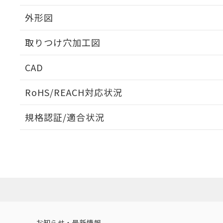
外形図
取りつけ穴加工図
CAD
ログイン/会員登録いただくと、CADデータをダウンロ
RoHS/REACH対応状況
規格認証/適合状況
EU RoHS
注意事項・凡例
A22NL-MPA-TGA-P102-GCについての規格認証/適
業員または販売店にお問い合わせください。
ダウンロードデータをご利用いただく前に、以下を必ずお読
対応状況
対応予定月
※1
※2
ソフトウェアの使用条件
対応済み
お知らせ・最新情報