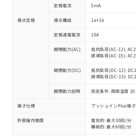
対応予定：EU R
定格電流
5mA
対応予定なし：EU
調査・確認中：EU
ご利用条件
接点定格
接点構成
1a+1b
非該当品：ライセ
※1 中国RoHS
仕入先様の事情に
があります。
定格通電電流
10A
以下の条件をお読
「○」：最大均質
「×」：最大均質
本サービスは
当社は、これ
*EU RoHS指令（10物
開閉能力(AC)
抵抗負荷(AC-12): AC24
「－」：未確認で
鉛(Pb) 1000ppm以下、
くものです。
う）を輸出ま
誘導負荷(AC-15): AC24V
記
説明
六価クロム(Cr(Ⅵ)) 1
当社制御機器
などの必要な
フタル酸ビス(2-エチルヘ
号
*中国RoHS10物質の基準値 
ル（DBP） 1000ppm
在庫状況およ
当社は規制貨
Pb(鉛) :1000ppm、 Hg
但し、RoHS指令で産
開閉能力(DC)
抵抗負荷(DC-12): DC24
のであり、閲
ます。
Cr(Ⅵ)(六価クロム) : 
フタル酸エステル類の４
誘導負荷(DC-13): DC24
○
一定数以
DBP(フタル酸ジブチル) :
い。
当社は貴社製
DEHP(フタル酸ビス(2-エ
正式な納期状
置等に一切使
当社販売員に
※2 対応予定月
開閉能力説明
測定条件: 周囲温度 2
△
一定数に
当社は、貴社
オムロン制御
また当社は、
※2 環境保護使
在庫状況およ
部品在庫の切り替
たしません。
端子仕様
プッシュインPlus端
－
在庫なし
す。
「ｅ」：有害物質
機器販売
マイパーツ機
「10」：通常の
許容操作頻度
電気的: 最大30回/分
ている必要が
味します。
機械的: 最大60回/分
空
受注生産
お客様が当ウ
※3 非含有証明
「－」：未確認で
白
が、当社の製