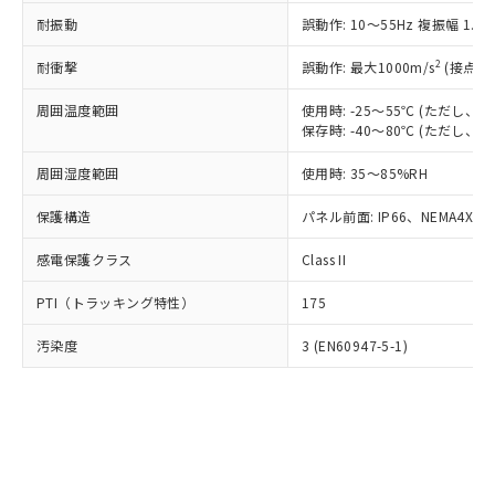
○
一定数以上の在庫あり
ニル類) : 1000ppm、 PBDEs(ポリ臭化ジフェニルエーテ
当社は規制貨物を破棄する場合は、完
ル) (DEHP)(別名：DOP) 1000ppm以下、フタル酸ブチ
正式な納期状況および標準価格はお客
ル類) : 1000ppm、
耐振動
誤動作: 10～55Hz 複振幅 1.
ルベンジル（BBP） 1000ppm以下、フタル酸ジブチル
全に破砕するなど、違法に輸出されな
DBP(フタル酸ジブチル) : 1000ppm、 DIBP(フタル酸ジ
様のお取引先、またはお客様担当のオ
（DBP） 1000ppm以下、フタル酸ジイソブチル
イソブチル) : 1000ppm、 BBP(フタル酸ブチルベンジ
△
一定数には満たないが在庫あり
いよう必要な手段を講じます。
ムロン制御機器販売店・当社販売員に
(DIBP) 1000ppm以下
2
耐衝撃
ル) : 1000ppm、
誤動作: 最大1000m/s
(接点開
当社は貴社製品を、核兵器、ミサイ
但し、RoHS指令で産業用監視および制御機器に対する
DEHP(フタル酸ビス(2-エチルヘキシル)) : 1000ppm
ご相談ください。
適用除外項目は除く。
ル、化学兵器、生物兵器またはその他
－
在庫なし(最新の在庫状況につ
オムロン制御機器販売店や当社販売拠
周囲温度範囲
使用時: -25～55℃ (ただし
フタル酸エステル類の４物質については閾値を超える意
武器並びにこれらの製造装置等に一切
いては、お客様のお取引先、ま
図的な使用がないことを確認しています。
保存時: -40～80℃ (ただし
点は「
販売ネットワーク
」をご確認
※2 環境保護使用期限
使用いたしません。
たはお客様担当のオムロン制御
ください。
当社は、貴社製品を第三者に販売する
周囲湿度範囲
使用時: 35～85%RH
機器販売店・当社販売員にご確
在庫状況および標準価格結果を当社の
※2 対応予定月
「ｅ」：有害物質（10物質）のすべてが基
場合は、上記1、2および3の内容を当
認ください)
事前の承諾なく第三者に漏洩または開
準値以下であることを示します。
保護構造
パネル前面: IP66、NEMA4X, N
該第三者に通知します。また当社は、
示しないようお願いします。
部品在庫の切り替え状況などにより、予定
「10」：通常の使用状況下において有害物
販売先および販売に係わる関係者が違
マイパーツ機能（部品リスト作成サー
空
受注生産機種、また在庫状況の
感電保護クラス
Class II
月が前後することがあります。
質が外部に漏えいし、環境に深刻な影響を
法に輸出するおそれがある場合は、取
ビス）をご利用いただくには、I-Web
白
情報を公開していない機種
及ぼさない年数を意味します。
り引きをいたしません。
メンバーズにご登録されている必要が
PTI（トラッキング特性）
175
「－」：未確認です。当社販売部門へお問
あります。
い合わせください。
お客様が当ウェブサイト上で当社にご
汚染度
3 (EN60947-5-1)
※3 非含有証明書ダウンロード
登録された部品リストについて、当社
および当社の共同利用者が、当社の製
下記の非含有証明書をダウンロードするこ
品・サービスに関するお客様との取
とができます。
合意する
キャンセル
引・商談に必要な範囲で利用すること
をご了承ください。
EU RoHS指令（10物質）の非含有証明書
※当社の共同利用者とは、
"個人情報