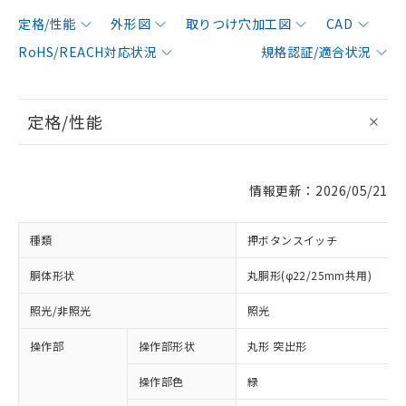
定格/性能
外形図
取りつけ穴加工図
CAD
RoHS/REACH対応状況
規格認証/適合状況
定格/性能
情報更新：2026/05/21
種類
押ボタンスイッチ
胴体形状
丸胴形(φ22/25mm共用)
照光/非照光
照光
操作部
操作部形状
丸形 突出形
操作部色
緑