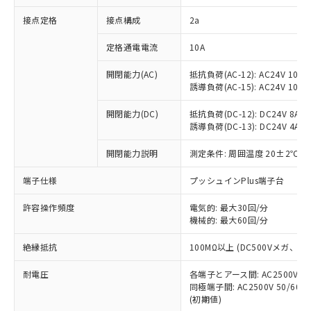
非含有に対応した製品が提供可能な商品で
接点定格
接点構成
2a
す。
対応予定：EU RoHS指令（10物質）の非含
ご利用条件
定格通電電流
10A
有に対応した製品に切り替える予定のある
商品です。
開閉能力(AC)
抵抗負荷(AC-12): AC24V 10A/A
対応予定なし：EU RoHS指令（10物質）の
誘導負荷(AC-15): AC24V 10A/AC
以下の条件をお読みいただき、同意のうえ
非含有に非対応の商品で、対応品を出す予
ご利用ください。
定はありません。
開閉能力(DC)
抵抗負荷(DC-12): DC24V 8A/DC
調査・確認中：EU RoHS指令（10物質）の
誘導負荷(DC-13): DC24V 4A/DC
本サービスは、当社制御機器事業取扱
※1 中国RoHS○×表
非含有の対応状況を調査中または確認中の
商品の当社在庫状況および標準価格
開閉能力説明
測定条件: 周囲温度 20±2℃、
商品です。
(税抜)を提供させていただくもので
「○」：最大均質材料含有率が中国RoHSの
非該当品：ライセンス料など無形物で、有
す。
端子仕様
プッシュインPlus端子台
基準値以下であることを示します。
害物質有無と関係のない商品です。
当社制御機器事業取扱商品の中には、
「×」：最大均質材料含有率が中国RoHSの
仕入先様の事情により、非含有部品として
本サービスの対象外となる商品もある
許容操作頻度
電気的: 最大30回/分
基準値を超えていることを示します。
いたものが、含有品と判明した場合などや
当社は、これら貴社製品のうち、外国
ことをご了承ください。
機械的: 最大60回/分
「－」：未確認です。当社販売部門へお問
むを得ず変更することがあります。
為替および外国貿易法に定める商品
在庫状況および標準価格照会結果は、
い合わせください。
（以下｢規制貨物等」という）を輸出
絶縁抵抗
100MΩ以上 (DC500Vメガ、
記載している更新日時点での社内デー
*EU RoHS指令（10物質）：
または国外への提供する場合は、日本
記
タに基づき作成されるものであり、閲
説明
鉛(Pb) 1000ppm以下、 水銀(Hg) 1000ppm以下、 カド
*中国RoHS10物質の基準値 (GB/T26572)：
国政府の輸出許可(または役務取引許
耐電圧
各端子とアース間: AC2500V 50/
号
覧された時点での実際の在庫および標
ミウム(Cd) 100ppm以下、
Pb(鉛) :1000ppm、 Hg(水銀) : 1000ppm、 Cd(カドミウ
同極端子間: AC2500V 50/60
可)を取得するなどの必要な手続きを
六価クロム(Cr(Ⅵ)) 1000ppm以下、ポリ臭化ビフェニル
ム) : 100ppm、
準価格とは異なる場合があることをご
類(PBB) 1000ppm以下、ポリ臭化ジフェニルエーテル類
(初期値)
Cr(Ⅵ)(六価クロム) : 1000ppm、 PBBs(ポリ臭化ビフェ
とります。
了承ください。
(PBDE) 1000ppm以下、フタル酸ビス(2-エチルヘキシ