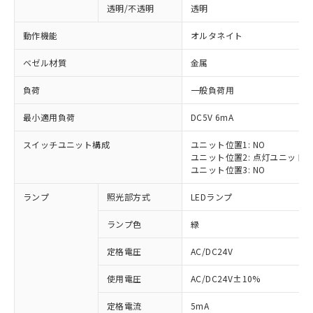
透明/不透明
透明
動作機能
オルタネイト
ベゼル材質
金属
負荷
一般負荷用
最小適用負荷
DC5V 6mA
スイッチユニット構成
ユニット位置1: NO
ユニット位置2: 点灯ユニット
ユニット位置3: NO
ランプ
照光部方式
LEDランプ
ランプ色
緑
定格電圧
AC/DC24V
※1 対応状況
使用電圧
AC/DC24V±10%
定格電流
5mA
対応済み：EU RoHS指令（10物質）の