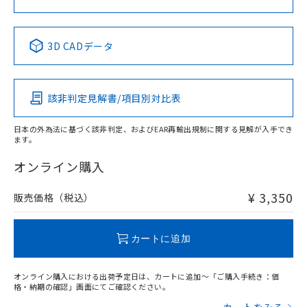
中国 RoHS表
※1 ※2
3D CADデータ
Pb
Hg
Cd
Cr(VI)
該非判定見解書/項目別対比表
X
O
O
O
日本の外為法に基づく該非判定、およびEAR再輸出規制に関する見解が入手でき
ます。
"対応済み"や非含有の記載がされた商品であっても、流通
在庫等で未対応品が混在する可能性があります。
オンライン購入
非含有品が必要な際は、弊社営業部門もしくは販売店へお
問い合わせください。
¥ 3,350
販売価格（税込）
この製品のRoHS/REACH対応状況ページへ
カートに追加
オンライン購入における出荷予定日は、カートに追加～「ご購入手続き：価
格・納期の確認」画面にてご確認ください。