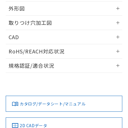
51物質の非含有証明書（当社基準）
の共同利用に関して"
の「1.共同利
※本証明書は発行日時点で非含有を証明す
外形図
用者の範囲」に記載されている法人を
るもので、過去に遡って非含有を証明する
指します。
ものではありません。
情報更新：2026/05/21
取りつけ穴加工図
また、RoHS指令のフタル酸エステル類４
物質の対応では、対応完了までの期間は出
情報更新：2026/05/21
CAD
荷製品に未対応品が混在することから備考
欄に対応日を記載しておりました。
ログイン/会員登録いただくと、CADデータをダウンロー
既に当社にて対応品への在庫切替を完了
RoHS/REACH対応状況
ドすることができます。
していることから、特段のことがない限
り、2022年1月12日より割愛しておりま
情報更新：2026/7/29
規格認証/適合状況
す。
ログイン/会員登録
EU RoHS
注意事項・凡例
A22NL-MPA-TGA-P101-GCについての規格認証/適合状況に
ついては、「カスタマーサポートセンタ お客様相談室」また
は貴社担当オムロン営業員または販売店にお問い合わせくだ
対応状況
対応予定月
※1
※2
さい。
ダウンロードデータをご利用いただく前に、以下を必ずお読
みください。
カタログ/データシート/マニュアル
対応済み
ソフトウェアの使用条件
お問い合わせ
中国 RoHS
注意事項・凡例
2D CADデータ