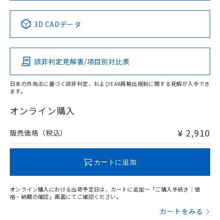
中国 RoHS表
※1 ※2
3D CADデータ
Pb
Hg
Cd
Cr(VI)
該非判定見解書/項目別対比表
X
O
O
O
日本の外為法に基づく該非判定、およびEAR再輸出規制に関する見解が入手でき
ます。
"対応済み"や非含有の記載がされた商品であっても、流通
在庫等で未対応品が混在する可能性があります。
オンライン購入
非含有品が必要な際は、弊社営業部門もしくは販売店へお
問い合わせください。
¥ 2,910
販売価格（税込）
この製品のRoHS/REACH対応状況ページへ
カートに追加
オンライン購入における出荷予定日は、カートに追加～「ご購入手続き：価
格・納期の確認」画面にてご確認ください。
カートをみる