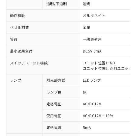
透明/不透明
透明
動作機能
オルタネイト
ベゼル材質
金属
負荷
一般負荷用
最小適用負荷
DC5V 6mA
スイッチユニット構成
ユニット位置1: NO
ユニット位置2: 点灯ユニット
ランプ
照光部方式
LEDランプ
ランプ色
緑
定格電圧
AC/DC12V
使用電圧
AC/DC12V±10%
※1 対応状況
定格電流
5mA
対応済み：EU RoHS指令（10物質）の