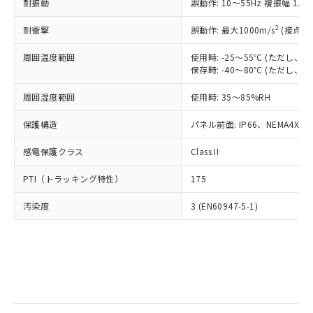
当社は規制貨物を破棄する場合は、完
耐振動
ル) (DEHP)(別名：DOP) 1000ppm以下、フタル酸ブチ
誤動作: 10～55Hz 複振幅 1.
正式な納期状況および標準価格はお客
ル類) : 1000ppm、
ルベンジル（BBP） 1000ppm以下、フタル酸ジブチル
全に破砕するなど、違法に輸出されな
DBP(フタル酸ジブチル) : 1000ppm、 DIBP(フタル酸ジ
様のお取引先、またはお客様担当のオ
（DBP） 1000ppm以下、フタル酸ジイソブチル
イソブチル) : 1000ppm、 BBP(フタル酸ブチルベンジ
△
一定数には満たないが在庫あり
いよう必要な手段を講じます。
2
耐衝撃
誤動作: 最大1000m/s
(接点開
ムロン制御機器販売店・当社販売員に
(DIBP) 1000ppm以下
ル) : 1000ppm、
当社は貴社製品を、核兵器、ミサイ
但し、RoHS指令で産業用監視および制御機器に対する
DEHP(フタル酸ビス(2-エチルヘキシル)) : 1000ppm
ご相談ください。
適用除外項目は除く。
周囲温度範囲
使用時: -25～55℃ (ただし
ル、化学兵器、生物兵器またはその他
－
在庫なし(最新の在庫状況につ
オムロン制御機器販売店や当社販売拠
フタル酸エステル類の４物質については閾値を超える意
保存時: -40～80℃ (ただし
武器並びにこれらの製造装置等に一切
いては、お客様のお取引先、ま
図的な使用がないことを確認しています。
点は「
販売ネットワーク
」をご確認
※2 環境保護使用期限
使用いたしません。
たはお客様担当のオムロン制御
ください。
周囲湿度範囲
使用時: 35～85%RH
当社は、貴社製品を第三者に販売する
機器販売店・当社販売員にご確
在庫状況および標準価格結果を当社の
※2 対応予定月
「ｅ」：有害物質（10物質）のすべてが基
場合は、上記1、2および3の内容を当
認ください)
事前の承諾なく第三者に漏洩または開
保護構造
パネル前面: IP66、NEMA4X, N
準値以下であることを示します。
該第三者に通知します。また当社は、
示しないようお願いします。
部品在庫の切り替え状況などにより、予定
「10」：通常の使用状況下において有害物
販売先および販売に係わる関係者が違
マイパーツ機能（部品リスト作成サー
感電保護クラス
Class II
空
受注生産機種、また在庫状況の
月が前後することがあります。
質が外部に漏えいし、環境に深刻な影響を
法に輸出するおそれがある場合は、取
ビス）をご利用いただくには、I-Web
白
情報を公開していない機種
及ぼさない年数を意味します。
り引きをいたしません。
PTI（トラッキング特性）
175
メンバーズにご登録されている必要が
「－」：未確認です。当社販売部門へお問
あります。
い合わせください。
汚染度
3 (EN60947-5-1)
お客様が当ウェブサイト上で当社にご
※3 非含有証明書ダウンロード
登録された部品リストについて、当社
および当社の共同利用者が、当社の製
下記の非含有証明書をダウンロードするこ
品・サービスに関するお客様との取
とができます。
合意する
キャンセル
引・商談に必要な範囲で利用すること
をご了承ください。
EU RoHS指令（10物質）の非含有証明書
※当社の共同利用者とは、
"個人情報
51物質の非含有証明書（当社基準）