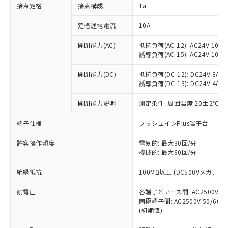
非含有に対応した製品が提供可能な商品で
接点定格
接点構成
1a
す。
対応予定：EU RoHS指令（10物質）の非含
定格通電電流
10A
ご利用条件
有に対応した製品に切り替える予定のある
商品です。
開閉能力(AC)
抵抗負荷(AC-12): AC24V 10A/A
誘導負荷(AC-15): AC24V 10A/AC
対応予定なし：EU RoHS指令（10物質）の
以下の条件をお読みいただき、同意のうえ
非含有に非対応の商品で、対応品を出す予
ご利用ください。
開閉能力(DC)
抵抗負荷(DC-12): DC24V 8A/DC
定はありません。
誘導負荷(DC-13): DC24V 4A/DC
調査・確認中：EU RoHS指令（10物質）の
本サービスは、当社制御機器事業取扱
※1 中国RoHS○×表
非含有の対応状況を調査中または確認中の
商品の当社在庫状況および標準価格
開閉能力説明
測定条件: 周囲温度 20±2℃、
商品です。
(税抜)を提供させていただくもので
「○」：最大均質材料含有率が中国RoHSの
非該当品：ライセンス料など無形物で、有
端子仕様
プッシュインPlus端子台
す。
基準値以下であることを示します。
害物質有無と関係のない商品です。
当社制御機器事業取扱商品の中には、
「×」：最大均質材料含有率が中国RoHSの
仕入先様の事情により、非含有部品として
許容操作頻度
電気的: 最大30回/分
本サービスの対象外となる商品もある
基準値を超えていることを示します。
いたものが、含有品と判明した場合などや
機械的: 最大60回/分
当社は、これら貴社製品のうち、外国
ことをご了承ください。
「－」：未確認です。当社販売部門へお問
むを得ず変更することがあります。
為替および外国貿易法に定める商品
在庫状況および標準価格照会結果は、
い合わせください。
絶縁抵抗
100MΩ以上 (DC500Vメガ、
（以下｢規制貨物等」という）を輸出
記載している更新日時点での社内デー
*EU RoHS指令（10物質）：
または国外への提供する場合は、日本
記
タに基づき作成されるものであり、閲
説明
耐電圧
鉛(Pb) 1000ppm以下、 水銀(Hg) 1000ppm以下、 カド
各端子とアース間: AC2500V 50/
*中国RoHS10物質の基準値 (GB/T26572)：
国政府の輸出許可(または役務取引許
号
覧された時点での実際の在庫および標
ミウム(Cd) 100ppm以下、
Pb(鉛) :1000ppm、 Hg(水銀) : 1000ppm、 Cd(カドミウ
同極端子間: AC2500V 50/60
可)を取得するなどの必要な手続きを
六価クロム(Cr(Ⅵ)) 1000ppm以下、ポリ臭化ビフェニル
ム) : 100ppm、
準価格とは異なる場合があることをご
(初期値)
類(PBB) 1000ppm以下、ポリ臭化ジフェニルエーテル類
Cr(Ⅵ)(六価クロム) : 1000ppm、 PBBs(ポリ臭化ビフェ
とります。
了承ください。
(PBDE) 1000ppm以下、フタル酸ビス(2-エチルヘキシ
○
一定数以上の在庫あり
ニル類) : 1000ppm、 PBDEs(ポリ臭化ジフェニルエーテ