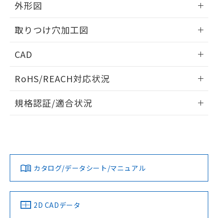
の共同利用に関して"
の「1.共同利
外形図
※本証明書は発行日時点で非含有を証明す
用者の範囲」に記載されている法人を
るもので、過去に遡って非含有を証明する
指します。
情報更新：2026/05/21
ものではありません。
取りつけ穴加工図
また、RoHS指令のフタル酸エステル類４
物質の対応では、対応完了までの期間は出
情報更新：2026/05/21
CAD
荷製品に未対応品が混在することから備考
欄に対応日を記載しておりました。
ログイン/会員登録いただくと、CADデータをダウンロー
RoHS/REACH対応状況
既に当社にて対応品への在庫切替を完了
ドすることができます。
していることから、特段のことがない限
情報更新：2026/7/29
り、2022年1月12日より割愛しておりま
規格認証/適合状況
す。
ログイン/会員登録
EU RoHS
注意事項・凡例
A22NL-MPA-TGA-P100-GBについての規格認証/適合状況に
ついては、「カスタマーサポートセンタ お客様相談室」また
は貴社担当オムロン営業員または販売店にお問い合わせくだ
対応状況
対応予定月
※1
※2
さい。
ダウンロードデータをご利用いただく前に、以下を必ずお読
みください。
カタログ/データシート/マニュアル
対応済み
ソフトウェアの使用条件
お問い合わせ
中国 RoHS
注意事項・凡例
2D CADデータ