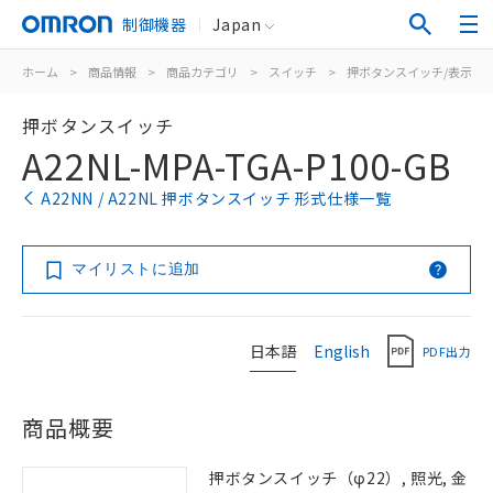
制御機器
Japan
ホーム
>
商品情報
>
商品カテゴリ
>
スイッチ
>
押ボタンスイッチ/表示灯
押ボタンスイッチ
A22NL-MPA-TGA-P100-GB
A22NN / A22NL 押ボタンスイッチ 形式仕様一覧
マイリストに追加
日本語
English
PDF出力
商品概要
押ボタンスイッチ（φ22）, 照光, 金