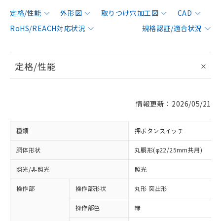
定格/性能
外形図
取りつけ穴加工図
CAD
RoHS/REACH対応状況
規格認証/適合状況
定格/性能
情報更新：2026/05/21
種類
押ボタンスイッチ
胴体形状
丸胴形(φ22/25mm共用)
照光/非照光
照光
操作部
操作部形状
丸形 突出形
操作部色
緑