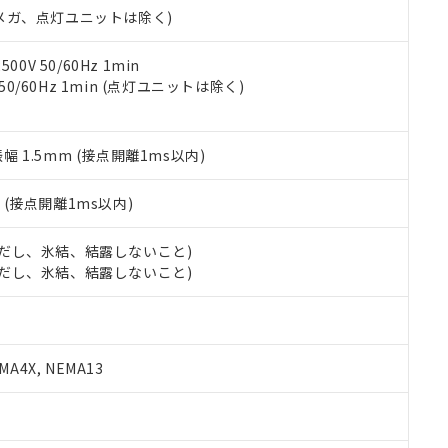
令のフタル酸エステル類４物質の対応では、対応完了までの期間は出
00Vメガ、点灯ユニットは除く)
備考欄に対応日を記載しておりました。
品への在庫切替を完了していることから、特段のことがない限り、20
0V 50/60Hz 1min
す。
 50/60Hz 1min (点灯ユニットは除く)
振幅 1.5mm (接点開離1ms以内)
2
(接点開離1ms以内)
 (ただし、氷結、結露しないこと)
 (ただし、氷結、結露しないこと)
A4X, NEMA13