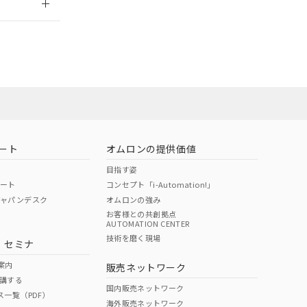
ート
オムロンの提供価値
目指す姿
ポート
コンセプト「i-Automation!」
ジャパンデスク
オムロンの強み
お客様との共創拠点
AUTOMATION CENTER
DIBP
BBP
DEHP
環境保護
技術を磨く現場
・セミナ
状況ページへ
使用期限
検索ください
案内
販売ネットワーク
講する
O
O
O
10
国内販売ネットワーク
ス一覧（PDF）
海外販売ネットワーク