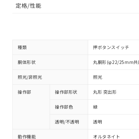
定格/性能
種類
押ボタンスイッチ
胴体形状
丸胴形(φ22/25mm共
照光/非照光
照光
操作部
操作部形状
丸形 突出形
操作部色
緑
透明/不透明
透明
動作機能
オルタネイト