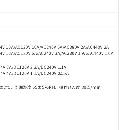
材料含有率が中国RoHSの基準値以下であることを示します。
材料含有率が中国RoHSの基準値を超えていることを示します。
、当社制御機器事業取扱商品の当社在庫状況および標準価格(税抜)
ら貴社製品のうち、外国為替および外国貿易法に定める商品（以下｢
質）：
す。当社販売部門へお問い合わせください。
 水銀(Hg) 1000ppm以下、 カドミウム(Cd) 100ppm以下、
たは国外への提供する場合は、日本国政府の輸出許可(または役務取
000ppm以下、ポリ臭化ビフェニル類(PBB) 1000ppm以下、ポリ臭化ジフェニルエーテル類(P
事業取扱商品の中には、本サービスの対象外となる商品もあること
手続きをとります。
キシル) (DEHP)(別名：DOP) 1000ppm以下、フタル酸ブチルベンジル（BBP） 100
(GB/T26572)：
以下、フタル酸ジイソブチル (DIBP) 1000ppm以下
び標準価格照会結果は、記載している更新日時点での社内データに
物を破棄する場合は、完全に破砕するなど、違法に輸出されないよ
(水銀) : 1000ppm、 Cd(カドミウム) : 100ppm、
業用監視および制御機器に対する適用除外項目は除く。
覧された時点での実際の在庫および標準価格とは異なる場合がある
1000ppm、 PBBs(ポリ臭化ビフェニル類) : 1000ppm、 PBDEs(ポリ臭化ジフェニルエーテル類
物質については閾値を超える意図的な使用がないことを確認しています。
上の在庫あり
 1000ppm、 DIBP(フタル酸ジイソブチル) : 1000ppm、 BBP(フタル酸ブチルベンジル) :
品を、核兵器、ミサイル、化学兵器、生物兵器またはその他武器並
チルヘキシル)) : 1000ppm
V 10A/AC120V 10A/AC240V 6A/AC380V 2A/AC440V 2A
況および標準価格はお客様のお取引先、またはお客様担当のオムロ
用いたしません。
 10A/AC120V 6A/AC240V 3A/AC380V 1.9A/AC440V 1.6A
ご相談ください。
は満たないが在庫あり
製品を第三者に販売する場合は、上記1、2および3の内容を当該第
機器販売店や当社販売拠点は「
販売ネットワーク
」をご確認くだ
販売先および販売に係わる関係者が違法に輸出するおそれがある場
用期限
び標準価格結果を当社の事前の承諾なく第三者に漏洩または開示し
え状況などにより、予定月が前後することがあります。
V 8A/DC120V 2.2A/DC240V 1.1A
(最新の在庫状況については、お客様のお取引先、またはお客様担当
V 4A/DC120V 1.1A/DC240V 0.55A
（10物質）のすべてが基準値以下であることを示します。
店・当社販売員にご確認ください)
能（部品リスト作成サービス）をご利用いただくには、I-Webメン
使用状況下において有害物質が外部に漏えいし、環境に深刻な影響を
あります。
0±2℃、周囲湿度 65±5%RH、操作ひん度 30回/min
機種、また在庫状況の情報を公開していない機種
ェブサイト上で当社にご登録された部品リストについて、当社およ
書ダウンロード
す。当社販売部門へお問い合わせください。
品・サービスに関するお客様との取引・商談に必要な範囲で利用す
合意する
キャンセル
書をダウンロードすることができます。
利用者とは、
"個人情報の共同利用に関して"
の「1.共同利用者の
します。
10物質）の非含有証明書
明書（当社基準）
日時点で非含有を証明するもので、過去に遡って非含有を証明するも