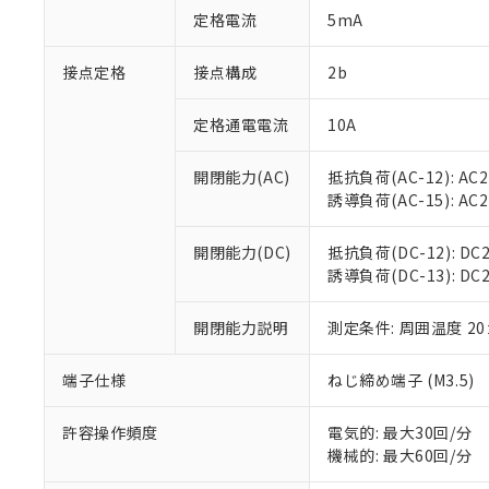
「○」：最大均質
定格電流
5mA
「×」：最大均質
本サービスは
当社は、これ
*EU RoHS指令（10物
「－」：未確認で
鉛(Pb) 1000ppm以下、
くものです。
う）を輸出ま
接点定格
接点構成
2b
記
説明
六価クロム(Cr(Ⅵ)) 1
当社制御機器
などの必要な
フタル酸ビス(2-エチルヘ
号
*中国RoHS10物質の基準値 
ル（DBP） 1000ppm
在庫状況およ
当社は規制貨
Pb(鉛) :1000ppm、 Hg
定格通電電流
10A
但し、RoHS指令で産
のであり、閲
ます。
Cr(Ⅵ)(六価クロム) : 
フタル酸エステル類の４
○
一定数以
DBP(フタル酸ジブチル) :
い。
当社は貴社製
DEHP(フタル酸ビス(2-エ
開閉能力(AC)
抵抗負荷(AC-12): AC24
正式な納期状
置等に一切使
誘導負荷(AC-15): AC24V
当社販売員に
※2 対応予定月
△
一定数に
当社は、貴社
オムロン制御
また当社は、
※2 環境保護使
在庫状況およ
部品在庫の切り替
たしません。
開閉能力(DC)
抵抗負荷(DC-12): DC24
－
在庫なし
す。
誘導負荷(DC-13): DC24
「ｅ」：有害物質
機器販売
マイパーツ機
「10」：通常の
ている必要が
味します。
開閉能力説明
測定条件: 周囲温度 2
空
受注生産
お客様が当ウ
※3 非含有証明
「－」：未確認で
白
が、当社の製
端子仕様
ねじ締め端子 (M3.5)
さい。
下記の非含有証明
※当社の共同
いる法人を指
許容操作頻度
電気的: 最大30回/分
EU RoHS指令（
機械的: 最大60回/分
51物質の非含有証
※本証明書は発行