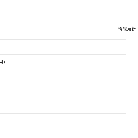
情報更新：2
用)