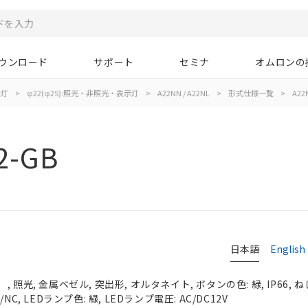
ウンロード
サポート
セミナ
オムロンの
示灯
>
φ22(φ25):照光・非照光・表示灯
>
A22NN / A22NL
>
形式仕様一覧
>
A22
2-GB
日本語
English
照光, 金属ベゼル, 突出形, オルタネイト, ボタンの色: 緑, IP66, ね
C, LEDランプ色: 緑, LEDランプ電圧: AC/DC12V