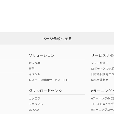
ログイン/会員登録
CCC認証
電波法
みください。
Yes
N/A
非含有証明書
※3
ページ先頭へ戻る
ダウンロードはこちら
型式承認
NK型式承認
ABS型式承認
韓国
（日本
（アメリカ
ソリューション
サービスサポ
舶規格）
船舶規格）
船舶規格）
解決提案
テスト機貸出
事例
ロボティクスサ
No
No
イベント
日本語相談窓口
現場データ活用サービスi-BELT
輸出該非判定
I)
PBBs
PBDEs
DBP
ダウンロードセンタ
eラーニング
この製品の規格認証/適合
その他の認証はこちらのページからご
カタログ
eラーニングのご
マニュアル
コースを選んで受
O
O
O
2D CAD
eラーニングコー