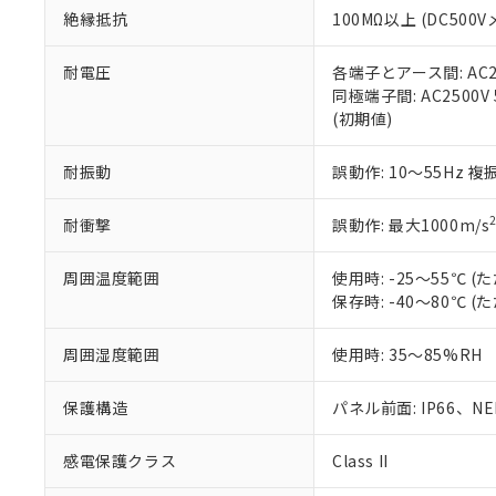
また、RoHS指
絶縁抵抗
100MΩ以上 (DC5
混在することから
既に当社にて対応
耐電圧
各端子とアース間: AC250
り割愛しておりま
同極端子間: AC2500V
(初期値)
耐振動
誤動作: 10～55Hz 複
耐衝撃
誤動作: 最大1000m/s
周囲温度範囲
使用時: -25～55℃
保存時: -40～80℃
周囲湿度範囲
使用時: 35～85%RH
保護構造
パネル前面: IP66、NEM
感電保護クラス
Class II