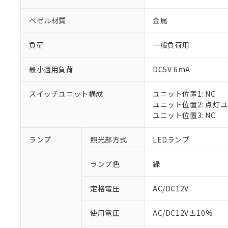
ベゼル材質
金属
負荷
一般負荷用
最小適用負荷
DC5V 6mA
スイッチユニット構成
ユニット位置1: NC
ユニット位置2: 点灯
ユニット位置3: NC
※1 対応状況
ランプ
照光部方式
LEDランプ
対応済み：EU
ランプ色
緑
対応予定：EU R
対応予定なし：EU
定格電圧
AC/DC12V
調査・確認中：EU
ご利用条件
非該当品：ライセ
※1 中国RoHS
使用電圧
AC/DC12V±10%
仕入先様の事情に
があります。
以下の条件をお読