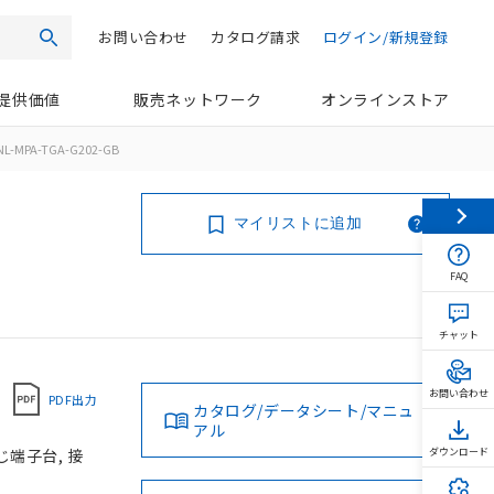
お問い合わせ
カタログ請求
ログイン/新規登録
検索
提供価値
販売ネットワーク
オンラインストア
NL-MPA-TGA-G202-GB
マイリストに追加
FAQ
チャット
お問い合わせ
PDF出力
カタログ/データシート/マニュ
アル
じ端子台, 接
ダウンロード