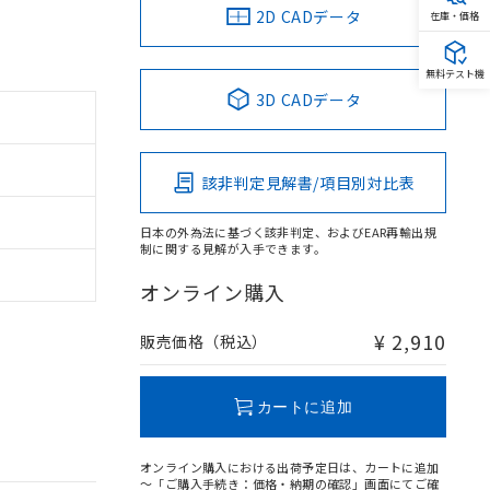
2D CADデータ
在庫・価格
無料テスト機
3D CADデータ
該非判定見解書/項目別対比表
日本の外為法に基づく該非判定、およびEAR再輸出規
制に関する見解が入手できます。
オンライン購入
¥ 2,910
販売価格（税込）
カートに追加
オンライン購入における出荷予定日は、カートに追加
～「ご購入手続き：価格・納期の確認」画面にてご確