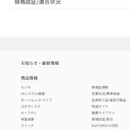
規格認証/適合状況
EU RoHS
注意事項・凡例
UL認証
CSA認証
CEマーキング
ダウンロードデータをご利用いただく前に、以下を必ずお読
Yes
Yes
Yes
対応状況
対応予定月
※1
※2
ソフトウェアの使用条件
対応済み
LR型式承認
DNV型式承認
BV型式承認
KR
（イギリス
（ノルウェー
（フランス
（
お知らせ・最新情報
中国 RoHS
注意事項・凡例
船舶規格）
船舶規格）
船舶規格）
船
商品情報
No
No
No
No
中国 RoHS表
※1 ※2
センサ
新商品情報
FAシステム機器
在庫状況/標準価格
Pb
Hg
Cd
Cr(V
モーション/ドライブ
生産終了品/推奨代替品
ロボティクス
特設サイト
セーフティ
動画ライブラリ
検査装置
規格認証/適合
X
O
O
O
スイッチ
RoHS/REACH対応