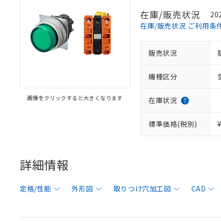
在庫/販売状況
20
在庫/販売状況 ご利用条
販売状況
機種区分
画像をクリックすると大きくなります
在庫状況
標準価格(税別)
詳細情報
定格/性能
外形図
取りつけ穴加工図
CAD