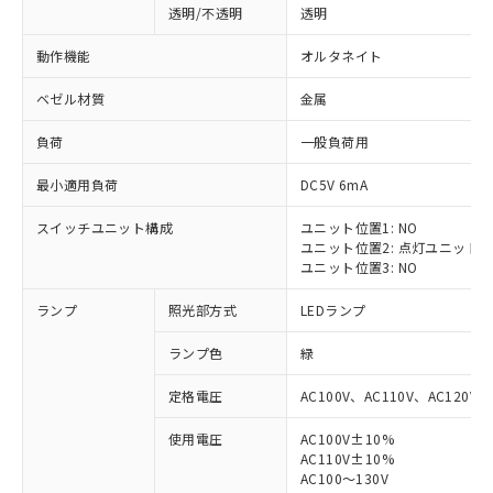
透明/不透明
透明
動作機能
オルタネイト
ベゼル材質
金属
負荷
一般負荷用
最小適用負荷
DC5V 6mA
スイッチユニット構成
ユニット位置1: NO
ユニット位置2: 点灯ユニット
ユニット位置3: NO
ランプ
照光部方式
LEDランプ
ランプ色
緑
定格電圧
AC100V、AC110V、AC120V
使用電圧
AC100V±10%
※1 対応状況
AC110V±10%
AC100～130V