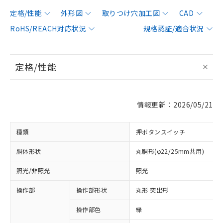
定格/性能
外形図
取りつけ穴加工図
CAD
RoHS/REACH対応状況
規格認証/適合状況
定格/性能
情報更新：2026/05/21
種類
押ボタンスイッチ
胴体形状
丸胴形(φ22/25mm共用)
照光/非照光
照光
操作部
操作部形状
丸形 突出形
操作部色
緑