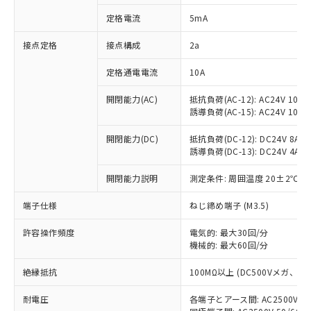
対応済み：EU RoHS指令（10物質）の
定格電流
5mA
非含有に対応した製品が提供可能な商品で
す。
接点定格
接点構成
2a
対応予定：EU RoHS指令（10物質）の非含
ご利用条件
有に対応した製品に切り替える予定のある
定格通電電流
10A
商品です。
対応予定なし：EU RoHS指令（10物質）の
開閉能力(AC)
抵抗負荷(AC-12): AC24V 10A/A
以下の条件をお読みいただき、同意のうえ
非含有に非対応の商品で、対応品を出す予
誘導負荷(AC-15): AC24V 10A/AC
ご利用ください。
定はありません。
調査・確認中：EU RoHS指令（10物質）の
開閉能力(DC)
抵抗負荷(DC-12): DC24V 8A/DC
本サービスは、当社制御機器事業取扱
※1 中国RoHS○×表
誘導負荷(DC-13): DC24V 4A/DC
非含有の対応状況を調査中または確認中の
商品の当社在庫状況および標準価格
商品です。
(税抜)を提供させていただくもので
開閉能力説明
測定条件: 周囲温度 20±2℃、
「○」：最大均質材料含有率が中国RoHSの
非該当品：ライセンス料など無形物で、有
す。
基準値以下であることを示します。
害物質有無と関係のない商品です。
当社制御機器事業取扱商品の中には、
端子仕様
ねじ締め端子 (M3.5)
「×」：最大均質材料含有率が中国RoHSの
仕入先様の事情により、非含有部品として
本サービスの対象外となる商品もある
基準値を超えていることを示します。
いたものが、含有品と判明した場合などや
当社は、これら貴社製品のうち、外国
ことをご了承ください。
許容操作頻度
電気的: 最大30回/分
「－」：未確認です。当社販売部門へお問
むを得ず変更することがあります。
為替および外国貿易法に定める商品
機械的: 最大60回/分
在庫状況および標準価格照会結果は、
い合わせください。
（以下｢規制貨物等」という）を輸出
記載している更新日時点での社内デー
*EU RoHS指令（10物質）：
または国外への提供する場合は、日本
絶縁抵抗
100MΩ以上 (DC500Vメガ、
記
タに基づき作成されるものであり、閲
説明
鉛(Pb) 1000ppm以下、 水銀(Hg) 1000ppm以下、 カド
*中国RoHS10物質の基準値 (GB/T26572)：
国政府の輸出許可(または役務取引許
号
覧された時点での実際の在庫および標
ミウム(Cd) 100ppm以下、
Pb(鉛) :1000ppm、 Hg(水銀) : 1000ppm、 Cd(カドミウ
耐電圧
各端子とアース間: AC2500V 50/
可)を取得するなどの必要な手続きを
六価クロム(Cr(Ⅵ)) 1000ppm以下、ポリ臭化ビフェニル
ム) : 100ppm、
準価格とは異なる場合があることをご