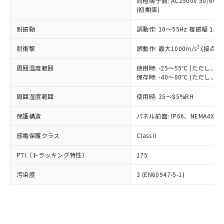
類(PBB) 1000ppm以下、ポリ臭化ジフェニルエーテル類
同極端子間: AC2500V 50/60
Cr(Ⅵ)(六価クロム) : 1000ppm、 PBBs(ポリ臭化ビフェ
とります。
了承ください。
(PBDE) 1000ppm以下、フタル酸ビス(2-エチルヘキシ
○
一定数以上の在庫あり
ニル類) : 1000ppm、 PBDEs(ポリ臭化ジフェニルエーテ
(初期値)
当社は規制貨物を破棄する場合は、完
ル) (DEHP)(別名：DOP) 1000ppm以下、フタル酸ブチ
正式な納期状況および標準価格はお客
ル類) : 1000ppm、
ルベンジル（BBP） 1000ppm以下、フタル酸ジブチル
全に破砕するなど、違法に輸出されな
DBP(フタル酸ジブチル) : 1000ppm、 DIBP(フタル酸ジ
様のお取引先、またはお客様担当のオ
耐振動
誤動作: 10～55Hz 複振幅 1.
（DBP） 1000ppm以下、フタル酸ジイソブチル
イソブチル) : 1000ppm、 BBP(フタル酸ブチルベンジ
△
一定数には満たないが在庫あり
いよう必要な手段を講じます。
ムロン制御機器販売店・当社販売員に
(DIBP) 1000ppm以下
ル) : 1000ppm、
当社は貴社製品を、核兵器、ミサイ
但し、RoHS指令で産業用監視および制御機器に対する
DEHP(フタル酸ビス(2-エチルヘキシル)) : 1000ppm
ご相談ください。
2
耐衝撃
誤動作: 最大1000m/s
(接点開
適用除外項目は除く。
ル、化学兵器、生物兵器またはその他
－
在庫なし(最新の在庫状況につ
オムロン制御機器販売店や当社販売拠
フタル酸エステル類の４物質については閾値を超える意
武器並びにこれらの製造装置等に一切
いては、お客様のお取引先、ま
周囲温度範囲
図的な使用がないことを確認しています。
使用時: -25～55℃ (ただし
点は「
販売ネットワーク
」をご確認
※2 環境保護使用期限
使用いたしません。
保存時: -40～80℃ (ただし
たはお客様担当のオムロン制御
ください。
当社は、貴社製品を第三者に販売する
機器販売店・当社販売員にご確
在庫状況および標準価格結果を当社の
※2 対応予定月
「ｅ」：有害物質（10物質）のすべてが基
周囲湿度範囲
使用時: 35～85%RH
場合は、上記1、2および3の内容を当
認ください)
事前の承諾なく第三者に漏洩または開
準値以下であることを示します。
該第三者に通知します。また当社は、
示しないようお願いします。
保護構造
パネル前面: IP66、NEMA4X, N
部品在庫の切り替え状況などにより、予定
「10」：通常の使用状況下において有害物
販売先および販売に係わる関係者が違
マイパーツ機能（部品リスト作成サー
空
受注生産機種、また在庫状況の
月が前後することがあります。
質が外部に漏えいし、環境に深刻な影響を
法に輸出するおそれがある場合は、取
ビス）をご利用いただくには、I-Web
白
情報を公開していない機種
感電保護クラス
Class II
及ぼさない年数を意味します。
り引きをいたしません。
メンバーズにご登録されている必要が
「－」：未確認です。当社販売部門へお問
あります。
PTI（トラッキング特性）
175
い合わせください。
お客様が当ウェブサイト上で当社にご
※3 非含有証明書ダウンロード
登録された部品リストについて、当社
汚染度
3 (EN60947-5-1)
および当社の共同利用者が、当社の製
下記の非含有証明書をダウンロードするこ
品・サービスに関するお客様との取
とができます。
合意する
キャンセル
引・商談に必要な範囲で利用すること
をご了承ください。
EU RoHS指令（10物質）の非含有証明書