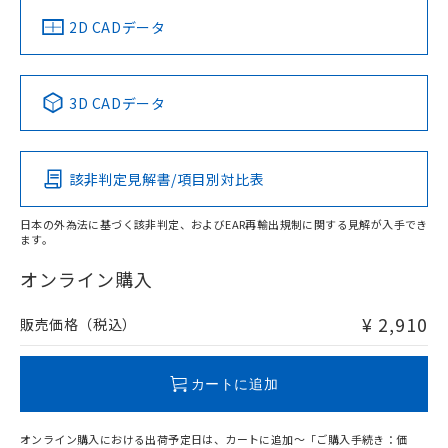
船舶規格）
船舶規格）
船舶規格）
船舶規格
中国 RoHS
注意事項・凡例
2D CADデータ
No
No
No
No
中国 RoHS表
※1 ※2
3D CADデータ
この製品の規格認証/適合状況ページへ
Pb
Hg
Cd
Cr(VI)
その他の認証はこちらのページからご検索ください
該非判定見解書/項目別対比表
O
O
O
O
日本の外為法に基づく該非判定、およびEAR再輸出規制に関する見解が入手でき
ます。
"対応済み"や非含有の記載がされた商品であっても、流通
在庫等で未対応品が混在する可能性があります。
オンライン購入
非含有品が必要な際は、弊社営業部門もしくは販売店へお
問い合わせください。
¥ 2,910
販売価格（税込）
この製品のRoHS/REACH対応状況ページへ
カートに追加
オンライン購入における出荷予定日は、カートに追加～「ご購入手続き：価