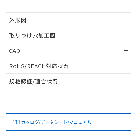
※当社の共同利用者とは、
"個人情報
51物質の非含有証明書（当社基準）
の共同利用に関して"
の「1.共同利
※本証明書は発行日時点で非含有を証明す
用者の範囲」に記載されている法人を
るもので、過去に遡って非含有を証明する
外形図
指します。
ものではありません。
情報更新：2026/05/21
また、RoHS指令のフタル酸エステル類４
取りつけ穴加工図
物質の対応では、対応完了までの期間は出
荷製品に未対応品が混在することから備考
情報更新：2026/05/21
CAD
欄に対応日を記載しておりました。
既に当社にて対応品への在庫切替を完了
ログイン/会員登録いただくと、CADデータをダウンロー
していることから、特段のことがない限
RoHS/REACH対応状況
ドすることができます。
り、2022年1月12日より割愛しておりま
す。
情報更新：2026/7/29
規格認証/適合状況
ログイン/会員登録
EU RoHS
注意事項・凡例
UL認証
CSA認証
CEマーキング
Yes
Yes
Yes
対応状況
対応予定月
※1
※2
ダウンロードデータをご利用いただく前に、以下を必ずお読
みください。
カタログ/データシート/マニュアル
対応済み
ソフトウェアの使用条件
LR型式承認
DNV型式承認
BV型式承認
KR型式承
（イギリス
（ノルウェー
（フランス
（韓国