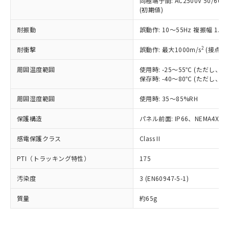
同極端子間: AC2500V 50/60
為替および外国貿易法に定める商品
在庫状況および標準価格照会結果は、
い合わせください。
(初期値)
（以下｢規制貨物等」という）を輸出
記載している更新日時点での社内デー
*EU RoHS指令（10物質）：
または国外への提供する場合は、日本
記
タに基づき作成されるものであり、閲
説明
鉛(Pb) 1000ppm以下、 水銀(Hg) 1000ppm以下、 カド
耐振動
誤動作: 10～55Hz 複振幅 1.
*中国RoHS10物質の基準値 (GB/T26572)：
国政府の輸出許可(または役務取引許
号
覧された時点での実際の在庫および標
ミウム(Cd) 100ppm以下、
Pb(鉛) :1000ppm、 Hg(水銀) : 1000ppm、 Cd(カドミウ
可)を取得するなどの必要な手続きを
六価クロム(Cr(Ⅵ)) 1000ppm以下、ポリ臭化ビフェニル
ム) : 100ppm、
準価格とは異なる場合があることをご
2
耐衝撃
誤動作: 最大1000m/s
(接点開
類(PBB) 1000ppm以下、ポリ臭化ジフェニルエーテル類
Cr(Ⅵ)(六価クロム) : 1000ppm、 PBBs(ポリ臭化ビフェ
とります。
了承ください。
(PBDE) 1000ppm以下、フタル酸ビス(2-エチルヘキシ
○
一定数以上の在庫あり
ニル類) : 1000ppm、 PBDEs(ポリ臭化ジフェニルエーテ
当社は規制貨物を破棄する場合は、完
ル) (DEHP)(別名：DOP) 1000ppm以下、フタル酸ブチ
正式な納期状況および標準価格はお客
ル類) : 1000ppm、
周囲温度範囲
使用時: -25～55℃ (ただし
ルベンジル（BBP） 1000ppm以下、フタル酸ジブチル
全に破砕するなど、違法に輸出されな
DBP(フタル酸ジブチル) : 1000ppm、 DIBP(フタル酸ジ
保存時: -40～80℃ (ただし
様のお取引先、またはお客様担当のオ
（DBP） 1000ppm以下、フタル酸ジイソブチル
イソブチル) : 1000ppm、 BBP(フタル酸ブチルベンジ
△
一定数には満たないが在庫あり
いよう必要な手段を講じます。
ムロン制御機器販売店・当社販売員に
(DIBP) 1000ppm以下
ル) : 1000ppm、
当社は貴社製品を、核兵器、ミサイ
但し、RoHS指令で産業用監視および制御機器に対する
周囲湿度範囲
使用時: 35～85%RH
DEHP(フタル酸ビス(2-エチルヘキシル)) : 1000ppm
ご相談ください。
適用除外項目は除く。
ル、化学兵器、生物兵器またはその他
－
在庫なし(最新の在庫状況につ
オムロン制御機器販売店や当社販売拠
フタル酸エステル類の４物質については閾値を超える意
保護構造
パネル前面: IP66、NEMA4X, N
武器並びにこれらの製造装置等に一切
いては、お客様のお取引先、ま
図的な使用がないことを確認しています。
点は「
販売ネットワーク
」をご確認
※2 環境保護使用期限
使用いたしません。
たはお客様担当のオムロン制御
ください。
感電保護クラス
Class II
当社は、貴社製品を第三者に販売する
機器販売店・当社販売員にご確
在庫状況および標準価格結果を当社の
※2 対応予定月
「ｅ」：有害物質（10物質）のすべてが基
場合は、上記1、2および3の内容を当
認ください)
事前の承諾なく第三者に漏洩または開
PTI（トラッキング特性）
175
準値以下であることを示します。
該第三者に通知します。また当社は、
示しないようお願いします。
部品在庫の切り替え状況などにより、予定
「10」：通常の使用状況下において有害物
販売先および販売に係わる関係者が違
マイパーツ機能（部品リスト作成サー
空
受注生産機種、また在庫状況の
汚染度
3 (EN60947-5-1)
月が前後することがあります。
質が外部に漏えいし、環境に深刻な影響を
法に輸出するおそれがある場合は、取
ビス）をご利用いただくには、I-Web
白
情報を公開していない機種
及ぼさない年数を意味します。
り引きをいたしません。
メンバーズにご登録されている必要が
質量
約65g
「－」：未確認です。当社販売部門へお問
あります。
い合わせください。
お客様が当ウェブサイト上で当社にご
※3 非含有証明書ダウンロード