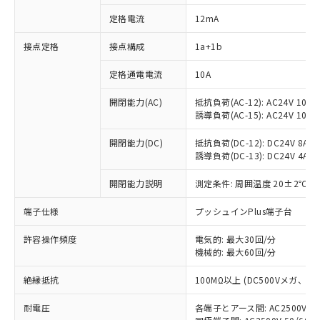
定格電流
12mA
接点定格
接点構成
1a+1b
※1 対応状況
定格通電電流
10A
対応済み：EU RoHS指令（10物質）の
非含有に対応した製品が提供可能な商品で
開閉能力(AC)
抵抗負荷(AC-12): AC24V 10A/A
す。
誘導負荷(AC-15): AC24V 10A/AC
対応予定：EU RoHS指令（10物質）の非含
ご利用条件
有に対応した製品に切り替える予定のある
開閉能力(DC)
抵抗負荷(DC-12): DC24V 8A/DC
商品です。
誘導負荷(DC-13): DC24V 4A/DC
対応予定なし：EU RoHS指令（10物質）の
以下の条件をお読みいただき、同意のうえ
開閉能力説明
測定条件: 周囲温度 20±2℃、
非含有に非対応の商品で、対応品を出す予
ご利用ください。
定はありません。
端子仕様
プッシュインPlus端子台
調査・確認中：EU RoHS指令（10物質）の
本サービスは、当社制御機器事業取扱
※1 中国RoHS○×表
非含有の対応状況を調査中または確認中の
商品の当社在庫状況および標準価格
許容操作頻度
電気的: 最大30回/分
商品です。
(税抜)を提供させていただくもので
機械的: 最大60回/分
「○」：最大均質材料含有率が中国RoHSの
非該当品：ライセンス料など無形物で、有
す。
基準値以下であることを示します。
害物質有無と関係のない商品です。
絶縁抵抗
100MΩ以上 (DC500Vメガ、
当社制御機器事業取扱商品の中には、
「×」：最大均質材料含有率が中国RoHSの
仕入先様の事情により、非含有部品として
本サービスの対象外となる商品もある
基準値を超えていることを示します。
いたものが、含有品と判明した場合などや
当社は、これら貴社製品のうち、外国
耐電圧
各端子とアース間: AC2500V 50/
ことをご了承ください。
「－」：未確認です。当社販売部門へお問
むを得ず変更することがあります。