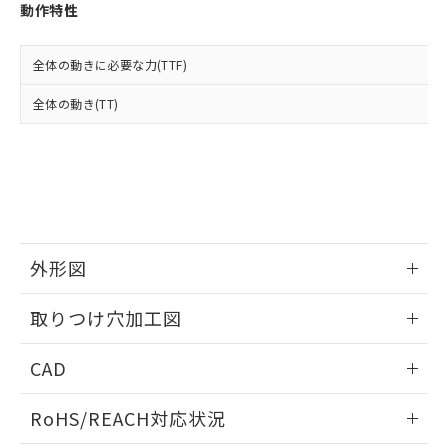
登録された部品リストについて、当社
動作特性
および当社の共同利用者が、当社の製
下記の非含有証明書をダウンロードするこ
品・サービスに関するお客様との取
とができます。
合意する
キャンセル
引・商談に必要な範囲で利用すること
全体の動きに必要な力(TTF)
をご了承ください。
EU RoHS指令（10物質）の非含有証明書
全体の動き(TT)
※当社の共同利用者とは、
"個人情報
51物質の非含有証明書（当社基準）
の共同利用に関して"
の「1.共同利
※本証明書は発行日時点で非含有を証明す
用者の範囲」に記載されている法人を
るもので、過去に遡って非含有を証明する
指します。
ものではありません。
また、RoHS指令のフタル酸エステル類４
物質の対応では、対応完了までの期間は出
荷製品に未対応品が混在することから備考
外形図
欄に対応日を記載しておりました。
既に当社にて対応品への在庫切替を完了
情報更新：2026/05/21
していることから、特段のことがない限
取りつけ穴加工図
り、2022年1月12日より割愛しておりま
す。
情報更新：2026/05/21
CAD
ログイン/会員登録いただくと、CADデータをダウンロー
RoHS/REACH対応状況
ドすることができます。