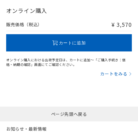
"対応済み"や非含有の記載がされた商品であっても、流通
在庫等で未対応品が混在する可能性があります。
オンライン購入
非含有品が必要な際は、弊社営業部門もしくは販売店へお
問い合わせください。
¥ 3,570
販売価格（税込）
この製品のRoHS/REACH対応状況ページへ
カートに追加
オンライン購入における出荷予定日は、カートに追加～「ご購入手続き：価
格・納期の確認」画面にてご確認ください。
カートをみる
ページ先頭へ戻る
お知らせ・最新情報