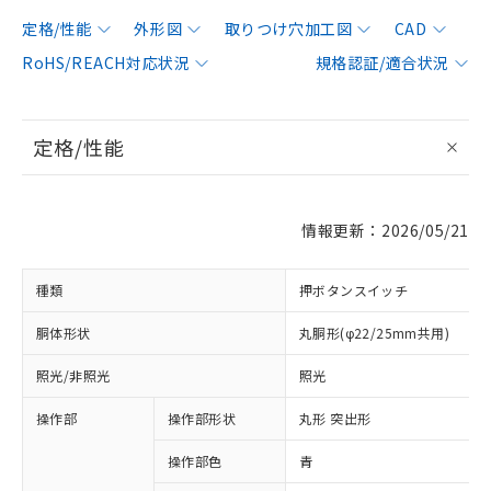
定格/性能
外形図
取りつけ穴加工図
CAD
RoHS/REACH対応状況
規格認証/適合状況
定格/性能
情報更新：2026/05/21
種類
押ボタンスイッチ
胴体形状
丸胴形(φ22/25mm共用)
照光/非照光
照光
操作部
操作部形状
丸形 突出形
操作部色
青