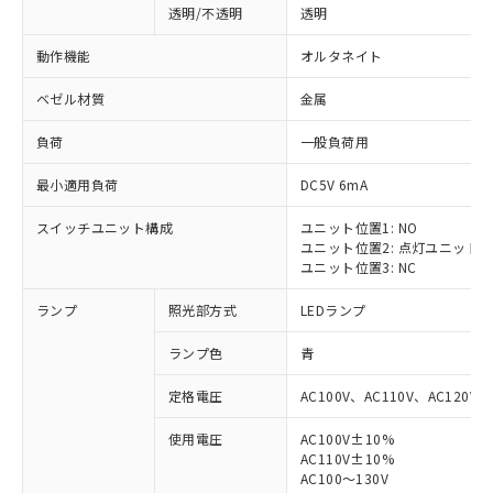
透明/不透明
透明
動作機能
オルタネイト
ベゼル材質
金属
負荷
一般負荷用
最小適用負荷
DC5V 6mA
スイッチユニット構成
ユニット位置1: NO
ユニット位置2: 点灯ユニット
ユニット位置3: NC
ランプ
照光部方式
LEDランプ
ランプ色
青
定格電圧
AC100V、AC110V、AC120V
使用電圧
AC100V±10%
AC110V±10%
AC100～130V