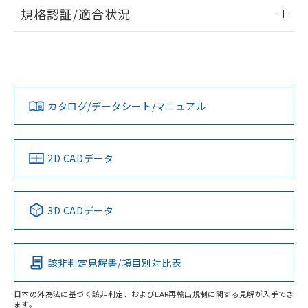
情報更新：2026/7/29
規格認証/適合状況
ログイン/会員登録
EU RoHS
注意事項・凡例
A22NL-MPA-TAA-P102-ADについての規格認証/適合状況に
ついては、「カスタマーサポートセンタ お客様相談室」また
は貴社担当オムロン営業員または販売店にお問い合わせくだ
対応状況
対応予定月
※1
※2
さい。
ダウンロードデータをご利用いただく前に、以下を必ずお読
みください。
カタログ/データシート/マニュアル
対応済み
ソフトウェアの使用条件
お問い合わせ
中国 RoHS
注意事項・凡例
2D CADデータ
中国 RoHS表
※1 ※2
3D CADデータ
Pb
Hg
Cd
Cr(VI)
該非判定見解書/項目別対比表
O
O
O
O
日本の外為法に基づく該非判定、およびEAR再輸出規制に関する見解が入手でき
ます。