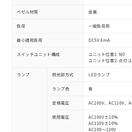
ベゼル材質
金属
負荷
一般負荷用
最小適用負荷
DC5V 6mA
スイッチユニット構成
ユニット位置1: NO
ユニット位置2: 点灯
ランプ
照光部方式
LEDランプ
※1 対応状況
ランプ色
青
対応済み：EU
対応予定：EU R
定格電圧
AC100V、AC110V、A
対応予定なし：EU
調査・確認中：EU
ご利用条件
使用電圧
AC100V±10%
非該当品：ライセ
AC110V±10%
※1 中国RoHS
仕入先様の事情に
AC100～130V