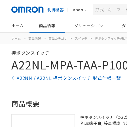
制御機器
Japan
ホーム
商品情報
ソリューション
ダ
ホーム
>
商品情報
>
商品カテゴリ
>
スイッチ
>
押ボタンスイッチ/表
押ボタンスイッチ
A22NL-MPA-TAA-P10
A22NN / A22NL 押ボタンスイッチ 形式仕様一覧
商品概要
押ボタンスイッチ（φ22）,
Plus端子台, 接点構成: N