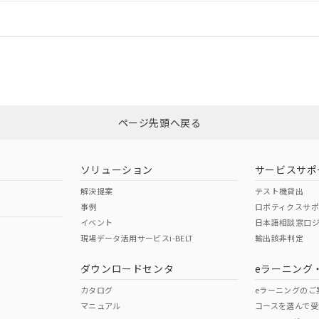
情報更新：
ログイン/会員登録
合状況については、「カスタマーサポートセンタ お客様相談室」または貴社
みください。
非含有証明書
※3
ページ先頭へ戻る
ダウンロードはこちら
ソリューション
サービスサポ
解決提案
テスト機貸出
事例
ロボティクスサ
イベント
日本語相談窓口
現場データ活用サービスi-BELT
輸出該非判定
I)
PBBs
PBDEs
DBP
ダウンロードセンタ
eラーニング
カタログ
eラーニングのご
マニュアル
コースを選んで受
O
O
O