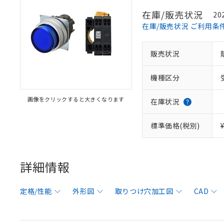
在庫/販売状況
20
在庫/販売状況 ご利用条
販売状況
機種区分
画像をクリックすると大きくなります
在庫状況
標準価格(税別)
詳細情報
定格/性能
外形図
取りつけ穴加工図
CAD