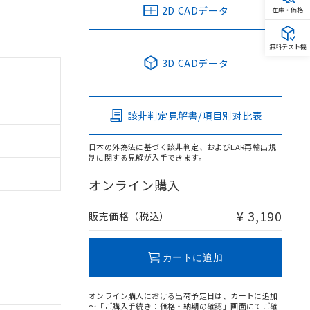
2D CADデータ
在庫・価格
無料テスト機
3D CADデータ
該非判定見解書/項目別対比表
日本の外為法に基づく該非判定、およびEAR再輸出規
制に関する見解が入手できます。
オンライン購入
¥ 3,190
販売価格（税込）
カートに追加
オンライン購入における出荷予定日は、カートに追加
～「ご購入手続き：価格・納期の確認」画面にてご確