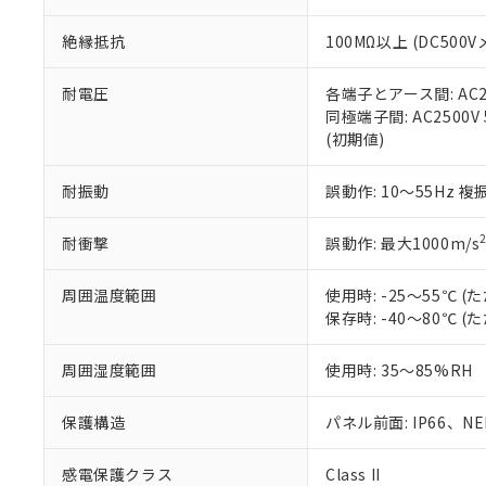
※本証明書は発行
また、RoHS指
絶縁抵抗
100MΩ以上 (DC5
混在することから
既に当社にて対応
り割愛しておりま
耐電圧
各端子とアース間: AC250
同極端子間: AC2500V
(初期値)
耐振動
誤動作: 10～55Hz 複
耐衝撃
誤動作: 最大1000m/s
周囲温度範囲
使用時: -25～55℃
保存時: -40～80℃
周囲湿度範囲
使用時: 35～85%RH
保護構造
パネル前面: IP66、NEM
感電保護クラス
Class II