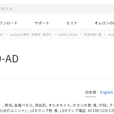
ウンロード
サポート
セミナ
オムロンの
示灯
>
φ22(φ25):照光・非照光・表示灯
>
A22NN / A22NL
>
形式仕様一覧
>
A22N
0-AD
日本語
English
 照光, 金属ベゼル, 突出形, オルタネイト, ボタンの色: 青, IP66,
O/点灯ユニット/-, LEDランプ色: 青, LEDランプ電圧: AC100/110/12