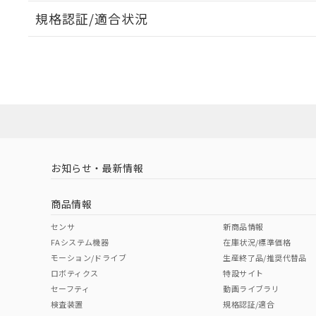
規格認証/適合状況
EU RoHS
注意事項・凡例
A22NL-MPA-TAA-P100-ADについての規格認証/適
業員または販売店にお問い合わせください。
ダウンロードデータをご利用いただく前に、以下を必ずお読
対応状況
対応予定月
※1
※2
ソフトウェアの使用条件
対応済み
お知らせ・最新情報
中国 RoHS
注意事項・凡例
商品情報
中国 RoHS表
※1 ※2
センサ
新商品情報
FAシステム機器
在庫状況/標準価格
Pb
Hg
Cd
Cr(V
モーション/ドライブ
生産終了品/推奨代替品
ロボティクス
特設サイト
セーフティ
動画ライブラリ
検査装置
規格認証/適合
O
O
O
O