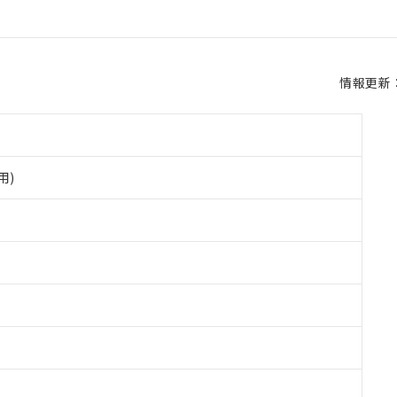
情報更新：2
用)