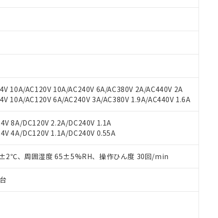
みいただき、同意のうえご利用ください。
材料含有率が中国RoHSの基準値以下であることを示します。
材料含有率が中国RoHSの基準値を超えていることを示します。
、当社制御機器事業取扱商品の当社在庫状況および標準価格(税抜)
ら貴社製品のうち、外国為替および外国貿易法に定める商品（以下｢
質）：
す。当社販売部門へお問い合わせください。
 水銀(Hg) 1000ppm以下、 カドミウム(Cd) 100ppm以下、
たは国外への提供する場合は、日本国政府の輸出許可(または役務取
000ppm以下、ポリ臭化ビフェニル類(PBB) 1000ppm以下、ポリ臭化ジフェニルエーテル類(P
事業取扱商品の中には、本サービスの対象外となる商品もあること
手続きをとります。
キシル) (DEHP)(別名：DOP) 1000ppm以下、フタル酸ブチルベンジル（BBP） 100
(GB/T26572)：
以下、フタル酸ジイソブチル (DIBP) 1000ppm以下
び標準価格照会結果は、記載している更新日時点での社内データに
物を破棄する場合は、完全に破砕するなど、違法に輸出されないよ
(水銀) : 1000ppm、 Cd(カドミウム) : 100ppm、
業用監視および制御機器に対する適用除外項目は除く。
覧された時点での実際の在庫および標準価格とは異なる場合がある
1000ppm、 PBBs(ポリ臭化ビフェニル類) : 1000ppm、 PBDEs(ポリ臭化ジフェニルエーテル類
物質については閾値を超える意図的な使用がないことを確認しています。
上の在庫あり
 1000ppm、 DIBP(フタル酸ジイソブチル) : 1000ppm、 BBP(フタル酸ブチルベンジル) :
品を、核兵器、ミサイル、化学兵器、生物兵器またはその他武器並
チルヘキシル)) : 1000ppm
況および標準価格はお客様のお取引先、またはお客様担当のオムロ
用いたしません。
V 10A/AC120V 10A/AC240V 6A/AC380V 2A/AC440V 2A
ご相談ください。
は満たないが在庫あり
製品を第三者に販売する場合は、上記1、2および3の内容を当該第
 10A/AC120V 6A/AC240V 3A/AC380V 1.9A/AC440V 1.6A
機器販売店や当社販売拠点は「
販売ネットワーク
」をご確認くだ
販売先および販売に係わる関係者が違法に輸出するおそれがある場
用期限
び標準価格結果を当社の事前の承諾なく第三者に漏洩または開示し
え状況などにより、予定月が前後することがあります。
(最新の在庫状況については、お客様のお取引先、またはお客様担当
V 8A/DC120V 2.2A/DC240V 1.1A
（10物質）のすべてが基準値以下であることを示します。
店・当社販売員にご確認ください)
V 4A/DC120V 1.1A/DC240V 0.55A
能（部品リスト作成サービス）をご利用いただくには、I-Webメン
使用状況下において有害物質が外部に漏えいし、環境に深刻な影響を
あります。
機種、また在庫状況の情報を公開していない機種
ェブサイト上で当社にご登録された部品リストについて、当社およ
0±2℃、周囲湿度 65±5%RH、操作ひん度 30回/min
書ダウンロード
す。当社販売部門へお問い合わせください。
品・サービスに関するお客様との取引・商談に必要な範囲で利用す
合意する
キャンセル
書をダウンロードすることができます。
子台
利用者とは、
"個人情報の共同利用に関して"
の「1.共同利用者の
します。
10物質）の非含有証明書
明書（当社基準）