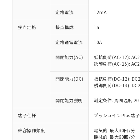
があります。
以下の条件をお読
「○」：最大均質
定格電流
12mA
「×」：最大均質
本サービスは
当社は、これ
*EU RoHS指令（10物
「－」：未確認で
鉛(Pb) 1000ppm以下、
くものです。
う）を輸出ま
記
説明
六価クロム(Cr(Ⅵ)) 1
接点定格
接点構成
1a
当社制御機器
などの必要な
フタル酸ビス(2-エチルヘ
号
*中国RoHS10物質の基準値 
ル（DBP） 1000ppm
在庫状況およ
当社は規制貨
Pb(鉛) :1000ppm、 Hg
但し、RoHS指令で産
のであり、閲
ます。
定格通電電流
10A
Cr(Ⅵ)(六価クロム) : 
フタル酸エステル類の４
○
一定数以
DBP(フタル酸ジブチル) :
い。
当社は貴社製
DEHP(フタル酸ビス(2-エ
正式な納期状
置等に一切使
開閉能力(AC)
抵抗負荷(AC-12): AC24
当社販売員に
※2 対応予定月
△
一定数に
当社は、貴社
誘導負荷(AC-15): AC24V
オムロン制御
また当社は、
※2 環境保護使
在庫状況およ
部品在庫の切り替
たしません。
－
在庫なし
開閉能力(DC)
抵抗負荷(DC-12): DC24
す。
「ｅ」：有害物質
機器販売
誘導負荷(DC-13): DC24
マイパーツ機
「10」：通常の
ている必要が
味します。
空
受注生産
お客様が当ウ
開閉能力説明
測定条件: 周囲温度 2
※3 非含有証明
「－」：未確認で
白
が、当社の製
さい。
下記の非含有証明
端子仕様
プッシュインPlus端
※当社の共同
いる法人を指
EU RoHS指令（
許容操作頻度
電気的: 最大30回/分
51物質の非含有証
機械的: 最大60回/分