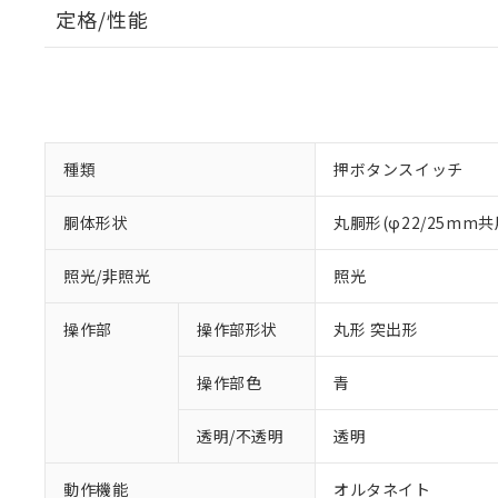
定格/性能
種類
押ボタンスイッチ
胴体形状
丸胴形(φ22/25mm共
照光/非照光
照光
操作部
操作部形状
丸形 突出形
操作部色
青
透明/不透明
透明
動作機能
オルタネイト