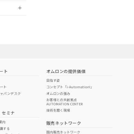
2026/7/29
担当オムロン営
お問い合わせ
ート
オムロンの提供価値
目指す姿
ポート
コンセプト「i-Automation!」
ジャパンデスク
オムロンの強み
お客様との共創拠点
AUTOMATION CENTER
DIBP
BBP
DEHP
環境保護
技術を磨く現場
・セミナ
使用期限
案内
販売ネットワーク
講する
O
O
O
e
国内販売ネットワーク