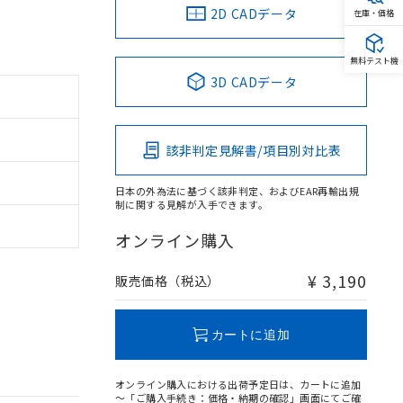
2D CADデータ
在庫・価格
無料テスト機
3D CADデータ
該非判定見解書/項目別対比表
日本の外為法に基づく該非判定、およびEAR再輸出規
制に関する見解が入手できます。
オンライン購入
¥ 3,190
販売価格（税込）
カートに追加
オンライン購入における出荷予定日は、カートに追加
～「ご購入手続き：価格・納期の確認」画面にてご確