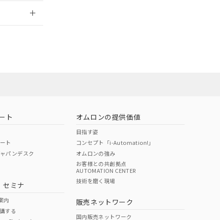
2026/7/29
担当オムロン営
お問い合わせ
ート
オムロンの提供価値
目指す姿
ポート
コンセプト「i-Automation!」
ジャパンデスク
オムロンの強み
お客様との共創拠点
AUTOMATION CENTER
DIBP
BBP
DEHP
環境保護
技術を磨く現場
・セミナ
使用期限
案内
販売ネットワーク
講する
O
O
O
e
国内販売ネットワーク