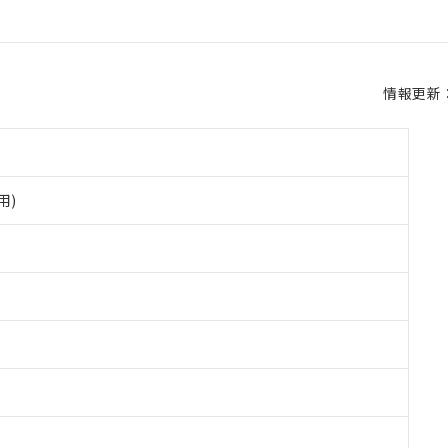
情報更新：2
用)