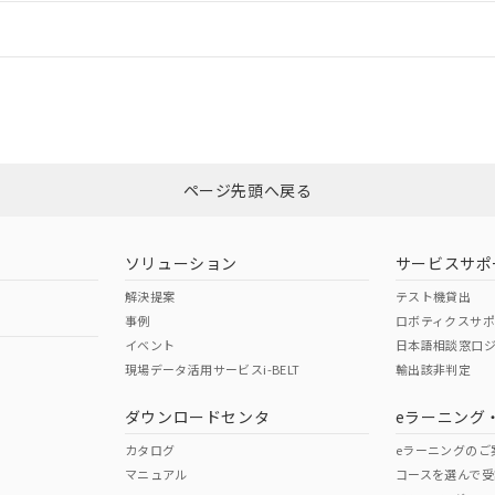
情報更新：
ログイン/会員登録
合状況については、「カスタマーサポートセンタ お客様相談室」または貴社
みください。
非含有証明書
※3
ページ先頭へ戻る
ダウンロードはこちら
ソリューション
サービスサポ
解決提案
テスト機貸出
事例
ロボティクスサ
イベント
日本語相談窓口
現場データ活用サービスi-BELT
輸出該非判定
I)
PBBs
PBDEs
DBP
ダウンロードセンタ
eラーニング
カタログ
eラーニングのご
マニュアル
コースを選んで受
O
O
O