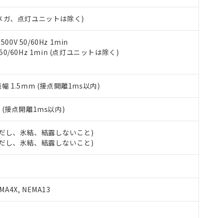
日時点で非含有を証明するもので、過去に遡って非含有を証明するも
令のフタル酸エステル類４物質の対応では、対応完了までの期間は出
00Vメガ、点灯ユニットは除く)
備考欄に対応日を記載しておりました。
品への在庫切替を完了していることから、特段のことがない限り、20
す。
0V 50/60Hz 1min
 50/60Hz 1min (点灯ユニットは除く)
振幅 1.5mm (接点開離1ms以内)
2
(接点開離1ms以内)
 (ただし、氷結、結露しないこと)
 (ただし、氷結、結露しないこと)
A4X, NEMA13