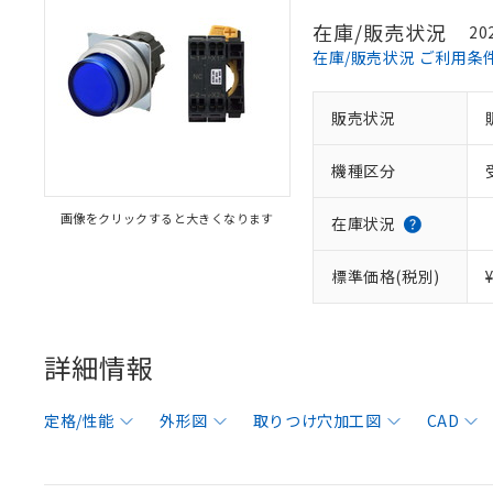
在庫/販売状況
20
在庫/販売状況 ご利用条
販売状況
機種区分
画像をクリックすると大きくなります
在庫状況
標準価格(税別)
詳細情報
定格/性能
外形図
取りつけ穴加工図
CAD