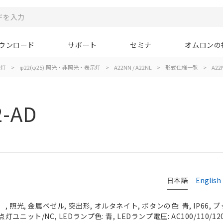
ウンロード
サポート
セミナ
オムロンの
示灯
>
φ22(φ25):照光・非照光・表示灯
>
A22NN / A22NL
>
形式仕様一覧
>
A22N
2-AD
日本語
English
 照光, 金属ベゼル, 突出形, オルタネイト, ボタンの色: 青, IP66,
/点灯ユニット/NC, LEDランプ色: 青, LEDランプ電圧: AC100/110/12