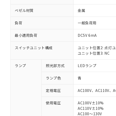
ベゼル材質
金属
負荷
一般負荷用
最小適用負荷
DC5V 6mA
スイッチユニット構成
ユニット位置2: 点灯
ユニット位置3: NC
ランプ
照光部方式
LEDランプ
※1 対応状況
ランプ色
青
対応済み：EU
対応予定：EU R
定格電圧
AC100V、AC110V、A
対応予定なし：EU
調査・確認中：EU
ご利用条件
使用電圧
AC100V±10%
非該当品：ライセ
AC110V±10%
※1 中国RoHS
仕入先様の事情に
AC100～130V