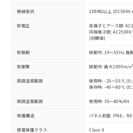
※本証明書は発行
また、RoHS指
絶縁抵抗
100MΩ以上 (DC5
混在することから
既に当社にて対応
り割愛しておりま
耐電圧
各端子とアース間: AC250
同極端子間: AC2500V
(初期値)
耐振動
誤動作: 10～55Hz 複
耐衝撃
誤動作: 最大1000m/s
周囲温度範囲
使用時: -25～55℃
保存時: -40～80℃
周囲湿度範囲
使用時: 35～85%RH
保護構造
パネル前面: IP66、NEM
感電保護クラス
Class II