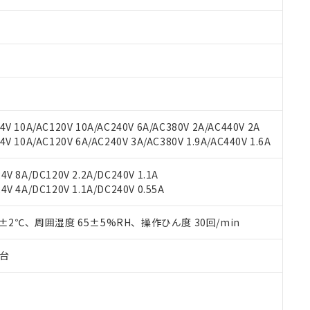
みいただき、同意のうえご利用ください。
材料含有率が中国RoHSの基準値以下であることを示します。
材料含有率が中国RoHSの基準値を超えていることを示します。
、当社制御機器事業取扱商品の当社在庫状況および標準価格(税抜)
ら貴社製品のうち、外国為替および外国貿易法に定める商品（以下｢
質）：
す。当社販売部門へお問い合わせください。
 水銀(Hg) 1000ppm以下、 カドミウム(Cd) 100ppm以下、
たは国外への提供する場合は、日本国政府の輸出許可(または役務取
000ppm以下、ポリ臭化ビフェニル類(PBB) 1000ppm以下、ポリ臭化ジフェニルエーテル類(P
事業取扱商品の中には、本サービスの対象外となる商品もあること
手続きをとります。
キシル) (DEHP)(別名：DOP) 1000ppm以下、フタル酸ブチルベンジル（BBP） 100
(GB/T26572)：
以下、フタル酸ジイソブチル (DIBP) 1000ppm以下
び標準価格照会結果は、記載している更新日時点での社内データに
物を破棄する場合は、完全に破砕するなど、違法に輸出されないよ
(水銀) : 1000ppm、 Cd(カドミウム) : 100ppm、
業用監視および制御機器に対する適用除外項目は除く。
覧された時点での実際の在庫および標準価格とは異なる場合がある
1000ppm、 PBBs(ポリ臭化ビフェニル類) : 1000ppm、 PBDEs(ポリ臭化ジフェニルエーテル類
物質については閾値を超える意図的な使用がないことを確認しています。
上の在庫あり
 1000ppm、 DIBP(フタル酸ジイソブチル) : 1000ppm、 BBP(フタル酸ブチルベンジル) :
品を、核兵器、ミサイル、化学兵器、生物兵器またはその他武器並
チルヘキシル)) : 1000ppm
況および標準価格はお客様のお取引先、またはお客様担当のオムロ
用いたしません。
V 10A/AC120V 10A/AC240V 6A/AC380V 2A/AC440V 2A
ご相談ください。
は満たないが在庫あり
製品を第三者に販売する場合は、上記1、2および3の内容を当該第
 10A/AC120V 6A/AC240V 3A/AC380V 1.9A/AC440V 1.6A
機器販売店や当社販売拠点は「
販売ネットワーク
」をご確認くだ
販売先および販売に係わる関係者が違法に輸出するおそれがある場
用期限
び標準価格結果を当社の事前の承諾なく第三者に漏洩または開示し
え状況などにより、予定月が前後することがあります。
(最新の在庫状況については、お客様のお取引先、またはお客様担当
V 8A/DC120V 2.2A/DC240V 1.1A
（10物質）のすべてが基準値以下であることを示します。
店・当社販売員にご確認ください)
V 4A/DC120V 1.1A/DC240V 0.55A
能（部品リスト作成サービス）をご利用いただくには、I-Webメン
使用状況下において有害物質が外部に漏えいし、環境に深刻な影響を
あります。
機種、また在庫状況の情報を公開していない機種
ェブサイト上で当社にご登録された部品リストについて、当社およ
0±2℃、周囲湿度 65±5%RH、操作ひん度 30回/min
書ダウンロード
す。当社販売部門へお問い合わせください。
品・サービスに関するお客様との取引・商談に必要な範囲で利用す
合意する
キャンセル
書をダウンロードすることができます。
子台
利用者とは、
"個人情報の共同利用に関して"
の「1.共同利用者の
します。
10物質）の非含有証明書
明書（当社基準）