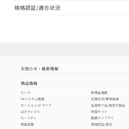
規格認証/適合状況
EU RoHS
注意事項・凡例
A22NL-MPA-TAA-P002-ADについての規格認証/適
業員または販売店にお問い合わせください。
ダウンロードデータをご利用いただく前に、以下を必ずお読
対応状況
対応予定月
※1
※2
ソフトウェアの使用条件
対応済み
お知らせ・最新情報
中国 RoHS
注意事項・凡例
商品情報
中国 RoHS表
※1 ※2
センサ
新商品情報
FAシステム機器
在庫状況/標準価格
Pb
Hg
Cd
Cr(V
モーション/ドライブ
生産終了品/推奨代替品
ロボティクス
特設サイト
セーフティ
動画ライブラリ
検査装置
規格認証/適合
O
O
O
O