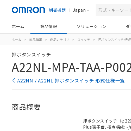
制御機器
Japan
ホーム
商品情報
ソリューション
ダ
ホーム
>
商品情報
>
商品カテゴリ
>
スイッチ
>
押ボタンスイッチ/表
押ボタンスイッチ
A22NL-MPA-TAA-P00
A22NN / A22NL 押ボタンスイッチ 形式仕様一覧
商品概要
押ボタンスイッチ（φ22）,
Plus端子台, 接点構成: -