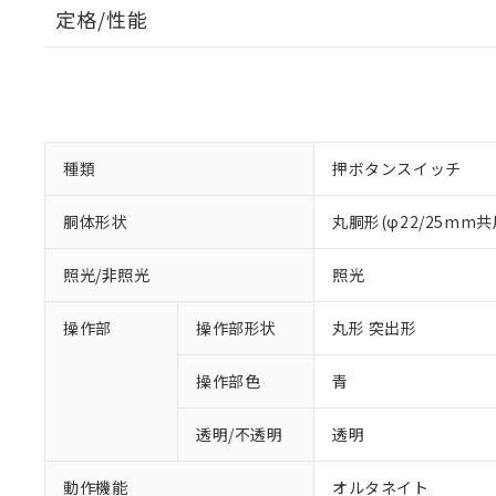
定格/性能
種類
押ボタンスイッチ
胴体形状
丸胴形(φ22/25mm共
照光/非照光
照光
操作部
操作部形状
丸形 突出形
操作部色
青
透明/不透明
透明
動作機能
オルタネイト