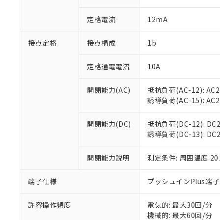
があります。
以下の条件をお読
「○」：最大均質
定格電流
12mA
「×」：最大均質
本サービスは
当社は、これ
*EU RoHS指令（10物
「－」：未確認で
鉛(Pb) 1000ppm以下、
くものです。
う）を輸出ま
記
説明
六価クロム(Cr(Ⅵ)) 1
接点定格
接点構成
1b
当社制御機器
などの必要な
フタル酸ビス(2-エチルヘ
号
*中国RoHS10物質の基準値 
ル（DBP） 1000ppm
在庫状況およ
当社は規制貨
Pb(鉛) :1000ppm、 Hg
但し、RoHS指令で産
のであり、閲
ます。
定格通電電流
10A
Cr(Ⅵ)(六価クロム) : 
フタル酸エステル類の４
○
一定数以
DBP(フタル酸ジブチル) :
い。
当社は貴社製
DEHP(フタル酸ビス(2-エ
正式な納期状
置等に一切使
開閉能力(AC)
抵抗負荷(AC-12): AC24
当社販売員に
※2 対応予定月
△
一定数に
当社は、貴社
誘導負荷(AC-15): AC24V
オムロン制御
また当社は、
※2 環境保護使
在庫状況およ
部品在庫の切り替
たしません。
－
在庫なし
開閉能力(DC)
抵抗負荷(DC-12): DC24
す。
「ｅ」：有害物質
機器販売
誘導負荷(DC-13): DC24
マイパーツ機
「10」：通常の
ている必要が
味します。
空
受注生産
お客様が当ウ
開閉能力説明
測定条件: 周囲温度 2
※3 非含有証明
「－」：未確認で
白
が、当社の製
さい。
下記の非含有証明
端子仕様
プッシュインPlus端
※当社の共同
いる法人を指
EU RoHS指令（
許容操作頻度
電気的: 最大30回/分
51物質の非含有証
機械的: 最大60回/分