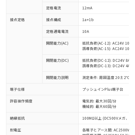
定格電流
12mA
接点定格
接点構成
1a+1b
※1 対応状況
定格通電電流
10A
対応済み：EU RoHS指令（10物質）の
非含有に対応した製品が提供可能な商品で
開閉能力(AC)
抵抗負荷(AC-12): AC24V 10A/A
す。
誘導負荷(AC-15): AC24V 10A/AC
対応予定：EU RoHS指令（10物質）の非含
ご利用条件
有に対応した製品に切り替える予定のある
開閉能力(DC)
抵抗負荷(DC-12): DC24V 8A/DC
商品です。
誘導負荷(DC-13): DC24V 4A/DC
対応予定なし：EU RoHS指令（10物質）の
以下の条件をお読みいただき、同意のうえ
開閉能力説明
測定条件: 周囲温度 20±2℃、
非含有に非対応の商品で、対応品を出す予
ご利用ください。
定はありません。
端子仕様
プッシュインPlus端子台
調査・確認中：EU RoHS指令（10物質）の
本サービスは、当社制御機器事業取扱
※1 中国RoHS○×表
非含有の対応状況を調査中または確認中の
商品の当社在庫状況および標準価格
許容操作頻度
電気的: 最大30回/分
商品です。
(税抜)を提供させていただくもので
機械的: 最大60回/分
「○」：最大均質材料含有率が中国RoHSの
非該当品：ライセンス料など無形物で、有
す。
基準値以下であることを示します。
害物質有無と関係のない商品です。
絶縁抵抗
100MΩ以上 (DC500Vメガ、
当社制御機器事業取扱商品の中には、
「×」：最大均質材料含有率が中国RoHSの
仕入先様の事情により、非含有部品として
本サービスの対象外となる商品もある
基準値を超えていることを示します。
いたものが、含有品と判明した場合などや
当社は、これら貴社製品のうち、外国
耐電圧
各端子とアース間: AC2500V 50/
ことをご了承ください。
「－」：未確認です。当社販売部門へお問
むを得ず変更することがあります。