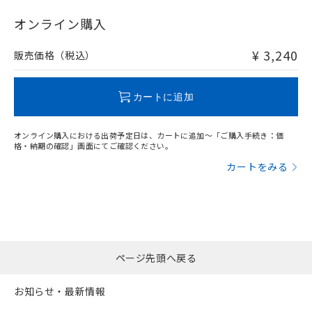
"対応済み"や非含有の記載がされた商品であっても、流通
在庫等で未対応品が混在する可能性があります。
オンライン購入
非含有品が必要な際は、弊社営業部門もしくは販売店へお
問い合わせください。
¥ 3,240
販売価格（税込）
この製品のRoHS/REACH対応状況ページへ
カートに追加
オンライン購入における出荷予定日は、カートに追加～「ご購入手続き：価
格・納期の確認」画面にてご確認ください。
カートをみる
ページ先頭へ戻る
お知らせ・最新情報