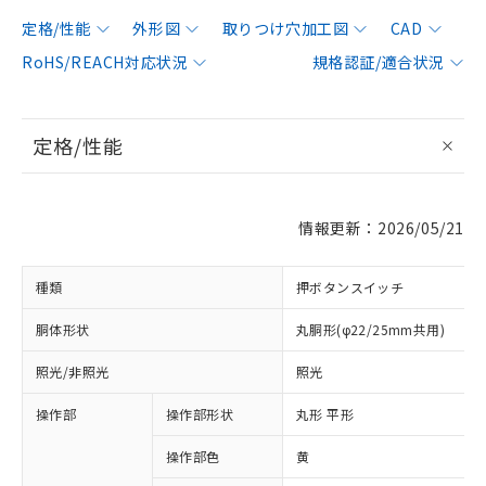
定格/性能
外形図
取りつけ穴加工図
CAD
RoHS/REACH対応状況
規格認証/適合状況
定格/性能
情報更新：2026/05/21
種類
押ボタンスイッチ
胴体形状
丸胴形(φ22/25mm共用)
照光/非照光
照光
操作部
操作部形状
丸形 平形
操作部色
黄