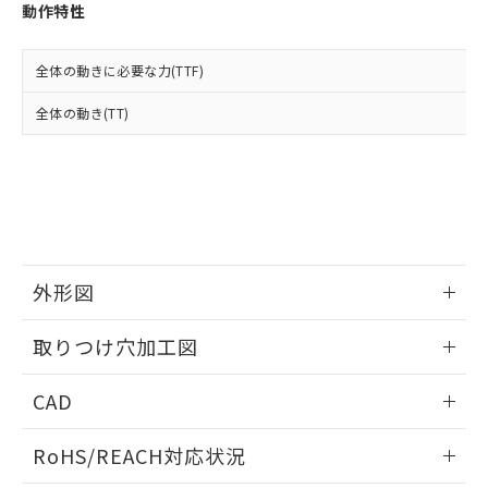
登録された部品リストについて、当社
動作特性
および当社の共同利用者が、当社の製
下記の非含有証明書をダウンロードするこ
品・サービスに関するお客様との取
とができます。
合意する
キャンセル
引・商談に必要な範囲で利用すること
全体の動きに必要な力(TTF)
をご了承ください。
EU RoHS指令（10物質）の非含有証明書
全体の動き(TT)
※当社の共同利用者とは、
"個人情報
51物質の非含有証明書（当社基準）
の共同利用に関して"
の「1.共同利
※本証明書は発行日時点で非含有を証明す
用者の範囲」に記載されている法人を
るもので、過去に遡って非含有を証明する
指します。
ものではありません。
また、RoHS指令のフタル酸エステル類４
物質の対応では、対応完了までの期間は出
荷製品に未対応品が混在することから備考
外形図
欄に対応日を記載しておりました。
既に当社にて対応品への在庫切替を完了
情報更新：2026/05/21
していることから、特段のことがない限
取りつけ穴加工図
り、2022年1月12日より割愛しておりま
す。
情報更新：2026/05/21
CAD
ログイン/会員登録いただくと、CADデータをダウンロー
RoHS/REACH対応状況
ドすることができます。