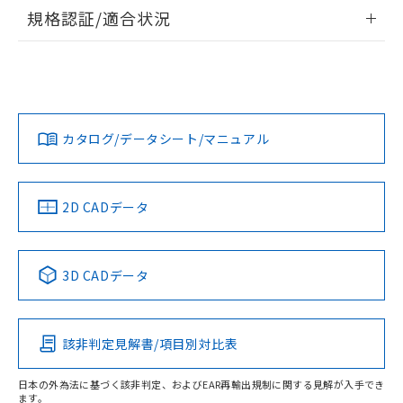
情報更新：2026/7/29
規格認証/適合状況
ログイン/会員登録
EU RoHS
注意事項・凡例
A22NL-MNM-TYA-P102-YDについての規格認証/適合状況に
ついては、「カスタマーサポートセンタ お客様相談室」また
は貴社担当オムロン営業員または販売店にお問い合わせくだ
対応状況
対応予定月
※1
※2
さい。
ダウンロードデータをご利用いただく前に、以下を必ずお読
みください。
カタログ/データシート/マニュアル
対応済み
ソフトウェアの使用条件
お問い合わせ
中国 RoHS
注意事項・凡例
2D CADデータ
中国 RoHS表
※1 ※2
3D CADデータ
Pb
Hg
Cd
Cr(VI)
該非判定見解書/項目別対比表
O
O
O
O
日本の外為法に基づく該非判定、およびEAR再輸出規制に関する見解が入手でき
ます。