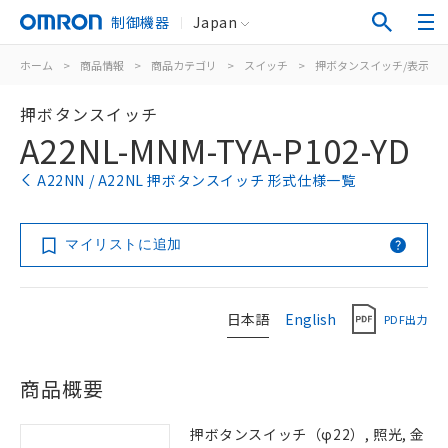
制御機器
Japan
ホーム
>
商品情報
>
商品カテゴリ
>
スイッチ
>
押ボタンスイッチ/表示灯
押ボタンスイッチ
A22NL-MNM-TYA-P102-YD
A22NN / A22NL 押ボタンスイッチ 形式仕様一覧
マイリストに追加
日本語
English
PDF出力
商品概要
押ボタンスイッチ（φ22）, 照光, 金