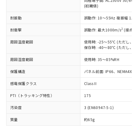
同極端子間: AC2500V 50/60
為替および外国貿易法に定める商品
在庫状況および標準価格照会結果は、
い合わせください。
(初期値)
（以下｢規制貨物等」という）を輸出
記載している更新日時点での社内デー
*EU RoHS指令（10物質）：
または国外への提供する場合は、日本
記
タに基づき作成されるものであり、閲
説明
鉛(Pb) 1000ppm以下、 水銀(Hg) 1000ppm以下、 カド
耐振動
誤動作: 10～55Hz 複振幅 1.
*中国RoHS10物質の基準値 (GB/T26572)：
国政府の輸出許可(または役務取引許
号
覧された時点での実際の在庫および標
ミウム(Cd) 100ppm以下、
Pb(鉛) :1000ppm、 Hg(水銀) : 1000ppm、 Cd(カドミウ
可)を取得するなどの必要な手続きを
六価クロム(Cr(Ⅵ)) 1000ppm以下、ポリ臭化ビフェニル
ム) : 100ppm、
準価格とは異なる場合があることをご
2
耐衝撃
誤動作: 最大1000m/s
(接点開
類(PBB) 1000ppm以下、ポリ臭化ジフェニルエーテル類
Cr(Ⅵ)(六価クロム) : 1000ppm、 PBBs(ポリ臭化ビフェ
とります。
了承ください。
(PBDE) 1000ppm以下、フタル酸ビス(2-エチルヘキシ
○
一定数以上の在庫あり
ニル類) : 1000ppm、 PBDEs(ポリ臭化ジフェニルエーテ
当社は規制貨物を破棄する場合は、完
ル) (DEHP)(別名：DOP) 1000ppm以下、フタル酸ブチ
正式な納期状況および標準価格はお客
ル類) : 1000ppm、
周囲温度範囲
使用時: -25～55℃ (ただし
ルベンジル（BBP） 1000ppm以下、フタル酸ジブチル
全に破砕するなど、違法に輸出されな
DBP(フタル酸ジブチル) : 1000ppm、 DIBP(フタル酸ジ
保存時: -40～80℃ (ただし
様のお取引先、またはお客様担当のオ
（DBP） 1000ppm以下、フタル酸ジイソブチル
イソブチル) : 1000ppm、 BBP(フタル酸ブチルベンジ
△
一定数には満たないが在庫あり
いよう必要な手段を講じます。
ムロン制御機器販売店・当社販売員に
(DIBP) 1000ppm以下
ル) : 1000ppm、
当社は貴社製品を、核兵器、ミサイ
但し、RoHS指令で産業用監視および制御機器に対する
周囲湿度範囲
使用時: 35～85%RH
DEHP(フタル酸ビス(2-エチルヘキシル)) : 1000ppm
ご相談ください。
適用除外項目は除く。
ル、化学兵器、生物兵器またはその他
－
在庫なし(最新の在庫状況につ
オムロン制御機器販売店や当社販売拠
フタル酸エステル類の４物質については閾値を超える意
保護構造
パネル前面: IP66、NEMA4X, N
武器並びにこれらの製造装置等に一切
いては、お客様のお取引先、ま
図的な使用がないことを確認しています。
点は「
販売ネットワーク
」をご確認
※2 環境保護使用期限
使用いたしません。
たはお客様担当のオムロン制御
ください。
感電保護クラス
Class II
当社は、貴社製品を第三者に販売する
機器販売店・当社販売員にご確
在庫状況および標準価格結果を当社の
※2 対応予定月
「ｅ」：有害物質（10物質）のすべてが基
場合は、上記1、2および3の内容を当
認ください)
事前の承諾なく第三者に漏洩または開
PTI（トラッキング特性）
175
準値以下であることを示します。
該第三者に通知します。また当社は、
示しないようお願いします。
部品在庫の切り替え状況などにより、予定
「10」：通常の使用状況下において有害物
販売先および販売に係わる関係者が違
マイパーツ機能（部品リスト作成サー
空
受注生産機種、また在庫状況の
汚染度
3 (EN60947-5-1)
月が前後することがあります。
質が外部に漏えいし、環境に深刻な影響を
法に輸出するおそれがある場合は、取
ビス）をご利用いただくには、I-Web
白
情報を公開していない機種
及ぼさない年数を意味します。
り引きをいたしません。
メンバーズにご登録されている必要が
質量
約65g
「－」：未確認です。当社販売部門へお問
あります。
い合わせください。
お客様が当ウェブサイト上で当社にご
※3 非含有証明書ダウンロード