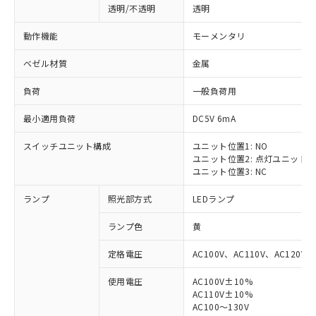
透明/不透明
透明
動作機能
モーメンタリ
ベゼル材質
金属
負荷
一般負荷用
最小適用負荷
DC5V 6mA
スイッチユニット構成
ユニット位置1: NO
ユニット位置2: 点灯ユニット
ユニット位置3: NC
ランプ
照光部方式
LEDランプ
ランプ色
黄
定格電圧
AC100V、AC110V、AC120V
使用電圧
AC100V±10%
AC110V±10%
AC100～130V