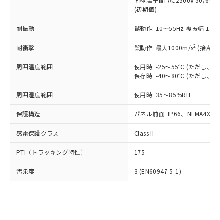
類(PBB) 1000ppm以下、ポリ臭化ジフェニルエーテル類
同極端子間: AC2500V 50/60
Cr(Ⅵ)(六価クロム) : 1000ppm、 PBBs(ポリ臭化ビフェ
とります。
了承ください。
(PBDE) 1000ppm以下、フタル酸ビス(2-エチルヘキシ
○
一定数以上の在庫あり
ニル類) : 1000ppm、 PBDEs(ポリ臭化ジフェニルエーテ
(初期値)
当社は規制貨物を破棄する場合は、完
ル) (DEHP)(別名：DOP) 1000ppm以下、フタル酸ブチ
正式な納期状況および標準価格はお客
ル類) : 1000ppm、
ルベンジル（BBP） 1000ppm以下、フタル酸ジブチル
全に破砕するなど、違法に輸出されな
DBP(フタル酸ジブチル) : 1000ppm、 DIBP(フタル酸ジ
様のお取引先、またはお客様担当のオ
耐振動
誤動作: 10～55Hz 複振幅 1.
（DBP） 1000ppm以下、フタル酸ジイソブチル
イソブチル) : 1000ppm、 BBP(フタル酸ブチルベンジ
△
一定数には満たないが在庫あり
いよう必要な手段を講じます。
ムロン制御機器販売店・当社販売員に
(DIBP) 1000ppm以下
ル) : 1000ppm、
当社は貴社製品を、核兵器、ミサイ
但し、RoHS指令で産業用監視および制御機器に対する
DEHP(フタル酸ビス(2-エチルヘキシル)) : 1000ppm
ご相談ください。
2
耐衝撃
誤動作: 最大1000m/s
(接点開
適用除外項目は除く。
ル、化学兵器、生物兵器またはその他
－
在庫なし(最新の在庫状況につ
オムロン制御機器販売店や当社販売拠
フタル酸エステル類の４物質については閾値を超える意
武器並びにこれらの製造装置等に一切
いては、お客様のお取引先、ま
周囲温度範囲
図的な使用がないことを確認しています。
使用時: -25～55℃ (ただし
点は「
販売ネットワーク
」をご確認
※2 環境保護使用期限
使用いたしません。
保存時: -40～80℃ (ただし
たはお客様担当のオムロン制御
ください。
当社は、貴社製品を第三者に販売する
機器販売店・当社販売員にご確
在庫状況および標準価格結果を当社の
※2 対応予定月
「ｅ」：有害物質（10物質）のすべてが基
周囲湿度範囲
使用時: 35～85%RH
場合は、上記1、2および3の内容を当
認ください)
事前の承諾なく第三者に漏洩または開
準値以下であることを示します。
該第三者に通知します。また当社は、
示しないようお願いします。
保護構造
パネル前面: IP66、NEMA4X, N
部品在庫の切り替え状況などにより、予定
「10」：通常の使用状況下において有害物
販売先および販売に係わる関係者が違
マイパーツ機能（部品リスト作成サー
空
受注生産機種、また在庫状況の
月が前後することがあります。
質が外部に漏えいし、環境に深刻な影響を
法に輸出するおそれがある場合は、取
ビス）をご利用いただくには、I-Web
白
情報を公開していない機種
感電保護クラス
Class II
及ぼさない年数を意味します。
り引きをいたしません。
メンバーズにご登録されている必要が
「－」：未確認です。当社販売部門へお問
あります。
PTI（トラッキング特性）
175
い合わせください。
お客様が当ウェブサイト上で当社にご
※3 非含有証明書ダウンロード
登録された部品リストについて、当社
汚染度
3 (EN60947-5-1)
および当社の共同利用者が、当社の製
下記の非含有証明書をダウンロードするこ
品・サービスに関するお客様との取
とができます。
合意する
キャンセル
引・商談に必要な範囲で利用すること
をご了承ください。
EU RoHS指令（10物質）の非含有証明書