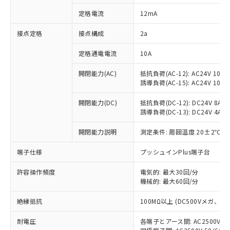
対応済み：EU RoHS指令（10物質）の
定格電流
12mA
非含有に対応した製品が提供可能な商品で
す。
接点定格
接点構成
2a
対応予定：EU RoHS指令（10物質）の非含
ご利用条件
有に対応した製品に切り替える予定のある
定格通電電流
10A
商品です。
対応予定なし：EU RoHS指令（10物質）の
開閉能力(AC)
抵抗負荷(AC-12): AC24V 10A/A
以下の条件をお読みいただき、同意のうえ
非含有に非対応の商品で、対応品を出す予
誘導負荷(AC-15): AC24V 10A/AC
ご利用ください。
定はありません。
調査・確認中：EU RoHS指令（10物質）の
開閉能力(DC)
抵抗負荷(DC-12): DC24V 8A/DC
本サービスは、当社制御機器事業取扱
※1 中国RoHS○×表
誘導負荷(DC-13): DC24V 4A/DC
非含有の対応状況を調査中または確認中の
商品の当社在庫状況および標準価格
商品です。
(税抜)を提供させていただくもので
開閉能力説明
測定条件: 周囲温度 20±2℃、
「○」：最大均質材料含有率が中国RoHSの
非該当品：ライセンス料など無形物で、有
す。
基準値以下であることを示します。
害物質有無と関係のない商品です。
当社制御機器事業取扱商品の中には、
端子仕様
プッシュインPlus端子台
「×」：最大均質材料含有率が中国RoHSの
仕入先様の事情により、非含有部品として
本サービスの対象外となる商品もある
基準値を超えていることを示します。
いたものが、含有品と判明した場合などや
当社は、これら貴社製品のうち、外国
ことをご了承ください。
許容操作頻度
電気的: 最大30回/分
「－」：未確認です。当社販売部門へお問
むを得ず変更することがあります。
為替および外国貿易法に定める商品
機械的: 最大60回/分
在庫状況および標準価格照会結果は、
い合わせください。
（以下｢規制貨物等」という）を輸出
記載している更新日時点での社内デー
*EU RoHS指令（10物質）：
または国外への提供する場合は、日本
絶縁抵抗
100MΩ以上 (DC500Vメガ、
記
タに基づき作成されるものであり、閲
説明
鉛(Pb) 1000ppm以下、 水銀(Hg) 1000ppm以下、 カド
*中国RoHS10物質の基準値 (GB/T26572)：
国政府の輸出許可(または役務取引許
号
覧された時点での実際の在庫および標
ミウム(Cd) 100ppm以下、
Pb(鉛) :1000ppm、 Hg(水銀) : 1000ppm、 Cd(カドミウ
耐電圧
各端子とアース間: AC2500V 50/
可)を取得するなどの必要な手続きを
六価クロム(Cr(Ⅵ)) 1000ppm以下、ポリ臭化ビフェニル
ム) : 100ppm、
準価格とは異なる場合があることをご