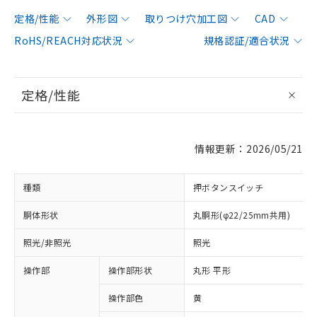
定格/性能
外形図
取りつけ穴加工図
CAD
RoHS/REACH対応状況
規格認証/適合状況
定格/性能
情報更新：2026/05/21
種類
押ボタンスイッチ
胴体形状
丸胴形(φ22/25mm共用)
照光/非照光
照光
操作部
操作部形状
丸形 平形
操作部色
黄