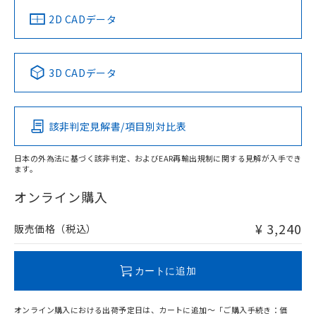
中国 RoHS
注意事項・凡例
2D CADデータ
中国 RoHS表
※1 ※2
3D CADデータ
Pb
Hg
Cd
Cr(VI)
該非判定見解書/項目別対比表
O
O
O
O
日本の外為法に基づく該非判定、およびEAR再輸出規制に関する見解が入手でき
ます。
"対応済み"や非含有の記載がされた商品であっても、流通
在庫等で未対応品が混在する可能性があります。
オンライン購入
非含有品が必要な際は、弊社営業部門もしくは販売店へお
問い合わせください。
¥ 3,240
販売価格（税込）
この製品のRoHS/REACH対応状況ページへ
カートに追加
オンライン購入における出荷予定日は、カートに追加～「ご購入手続き：価