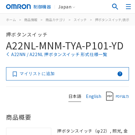
制御機器
Japan
ホーム
>
商品情報
>
商品カテゴリ
>
スイッチ
>
押ボタンスイッチ/表示灯
押ボタンスイッチ
A22NL-MNM-TYA-P101-YD
A22NN / A22NL 押ボタンスイッチ 形式仕様一覧
マイリストに追加
日本語
English
PDF出力
商品概要
押ボタンスイッチ（φ22）, 照光, 金