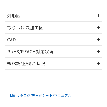
※当社の共同利用者とは、
"個人情報
51物質の非含有証明書（当社基準）
の共同利用に関して"
の「1.共同利
※本証明書は発行日時点で非含有を証明す
用者の範囲」に記載されている法人を
るもので、過去に遡って非含有を証明する
外形図
指します。
ものではありません。
情報更新：2026/05/21
また、RoHS指令のフタル酸エステル類４
取りつけ穴加工図
物質の対応では、対応完了までの期間は出
荷製品に未対応品が混在することから備考
情報更新：2026/05/21
CAD
欄に対応日を記載しておりました。
既に当社にて対応品への在庫切替を完了
ログイン/会員登録いただくと、CADデータをダウンロー
していることから、特段のことがない限
RoHS/REACH対応状況
ドすることができます。
り、2022年1月12日より割愛しておりま
す。
情報更新：2026/7/29
規格認証/適合状況
ログイン/会員登録
EU RoHS
注意事項・凡例
A22NL-MNM-TYA-P101-YDについての規格認証/適合状況に
ついては、「カスタマーサポートセンタ お客様相談室」また
は貴社担当オムロン営業員または販売店にお問い合わせくだ
対応状況
対応予定月
※1
※2
さい。
ダウンロードデータをご利用いただく前に、以下を必ずお読
みください。
カタログ/データシート/マニュアル
対応済み
ソフトウェアの使用条件
お問い合わせ