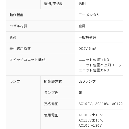
透明/不透明
透明
動作機能
モーメンタリ
ベゼル材質
金属
負荷
一般負荷用
最小適用負荷
DC5V 6mA
スイッチユニット構成
ユニット位置1: NO
ユニット位置2: 点灯ユニット
ユニット位置3: NO
ランプ
照光部方式
LEDランプ
ランプ色
黄
定格電圧
AC100V、AC110V、AC120V
使用電圧
AC100V±10%
※1 対応状況
AC110V±10%
AC100～130V