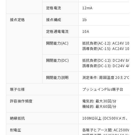
対応済み：EU RoHS指令（10物質）の
定格電流
12mA
非含有に対応した製品が提供可能な商品で
す。
接点定格
接点構成
1b
対応予定：EU RoHS指令（10物質）の非含
ご利用条件
有に対応した製品に切り替える予定のある
定格通電電流
10A
商品です。
対応予定なし：EU RoHS指令（10物質）の
開閉能力(AC)
抵抗負荷(AC-12): AC24V 10A/A
以下の条件をお読みいただき、同意のうえ
非含有に非対応の商品で、対応品を出す予
誘導負荷(AC-15): AC24V 10A/AC
ご利用ください。
定はありません。
調査・確認中：EU RoHS指令（10物質）の
開閉能力(DC)
抵抗負荷(DC-12): DC24V 8A/DC
本サービスは、当社制御機器事業取扱
※1 中国RoHS○×表
誘導負荷(DC-13): DC24V 4A/DC
非含有の対応状況を調査中または確認中の
商品の当社在庫状況および標準価格
商品です。
(税抜)を提供させていただくもので
開閉能力説明
測定条件: 周囲温度 20±2℃、
「○」：最大均質材料含有率が中国RoHSの
非該当品：ライセンス料など無形物で、有
す。
基準値以下であることを示します。
害物質有無と関係のない商品です。
当社制御機器事業取扱商品の中には、
端子仕様
プッシュインPlus端子台
「×」：最大均質材料含有率が中国RoHSの
仕入先様の事情により、非含有部品として
本サービスの対象外となる商品もある
基準値を超えていることを示します。
いたものが、含有品と判明した場合などや
当社は、これら貴社製品のうち、外国
ことをご了承ください。
許容操作頻度
電気的: 最大30回/分
「－」：未確認です。当社販売部門へお問
むを得ず変更することがあります。
為替および外国貿易法に定める商品
機械的: 最大60回/分
在庫状況および標準価格照会結果は、
い合わせください。
（以下｢規制貨物等」という）を輸出
記載している更新日時点での社内デー
*EU RoHS指令（10物質）：
または国外への提供する場合は、日本
絶縁抵抗
100MΩ以上 (DC500Vメガ、
記
タに基づき作成されるものであり、閲
説明
鉛(Pb) 1000ppm以下、 水銀(Hg) 1000ppm以下、 カド
*中国RoHS10物質の基準値 (GB/T26572)：
国政府の輸出許可(または役務取引許
号
覧された時点での実際の在庫および標
ミウム(Cd) 100ppm以下、
Pb(鉛) :1000ppm、 Hg(水銀) : 1000ppm、 Cd(カドミウ
耐電圧
各端子とアース間: AC2500V 50/
可)を取得するなどの必要な手続きを
六価クロム(Cr(Ⅵ)) 1000ppm以下、ポリ臭化ビフェニル
ム) : 100ppm、
準価格とは異なる場合があることをご