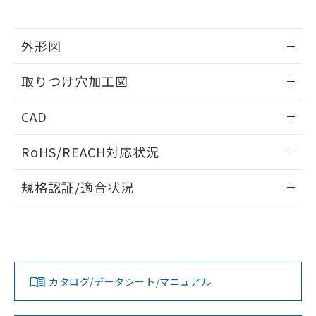
※当社の共同利用者とは、
"個人情報
51物質の非含有証明書（当社基準）
の共同利用に関して"
の「1.共同利
※本証明書は発行日時点で非含有を証明す
用者の範囲」に記載されている法人を
るもので、過去に遡って非含有を証明する
外形図
指します。
ものではありません。
情報更新：2026/05/21
また、RoHS指令のフタル酸エステル類４
取りつけ穴加工図
物質の対応では、対応完了までの期間は出
荷製品に未対応品が混在することから備考
情報更新：2026/05/21
CAD
欄に対応日を記載しておりました。
既に当社にて対応品への在庫切替を完了
ログイン/会員登録いただくと、CADデータをダウンロー
していることから、特段のことがない限
RoHS/REACH対応状況
ドすることができます。
り、2022年1月12日より割愛しておりま
す。
情報更新：2026/7/29
規格認証/適合状況
ログイン/会員登録
EU RoHS
注意事項・凡例
A22NL-MNM-TYA-P002-YEについての規格認証/適合状況に
ついては、「カスタマーサポートセンタ お客様相談室」また
は貴社担当オムロン営業員または販売店にお問い合わせくだ
対応状況
対応予定月
※1
※2
さい。
ダウンロードデータをご利用いただく前に、以下を必ずお読
みください。
カタログ/データシート/マニュアル
対応済み
ソフトウェアの使用条件
お問い合わせ