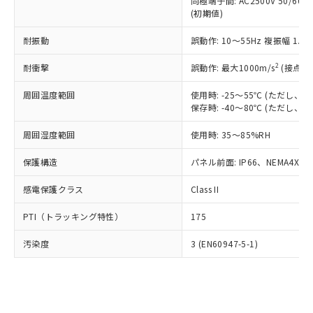
類(PBB) 1000ppm以下、ポリ臭化ジフェニルエーテル類
同極端子間: AC2500V 50/60
Cr(Ⅵ)(六価クロム) : 1000ppm、 PBBs(ポリ臭化ビフェ
とります。
了承ください。
(PBDE) 1000ppm以下、フタル酸ビス(2-エチルヘキシ
○
一定数以上の在庫あり
ニル類) : 1000ppm、 PBDEs(ポリ臭化ジフェニルエーテ
(初期値)
当社は規制貨物を破棄する場合は、完
ル) (DEHP)(別名：DOP) 1000ppm以下、フタル酸ブチ
正式な納期状況および標準価格はお客
ル類) : 1000ppm、
ルベンジル（BBP） 1000ppm以下、フタル酸ジブチル
全に破砕するなど、違法に輸出されな
DBP(フタル酸ジブチル) : 1000ppm、 DIBP(フタル酸ジ
様のお取引先、またはお客様担当のオ
耐振動
誤動作: 10～55Hz 複振幅 1.
（DBP） 1000ppm以下、フタル酸ジイソブチル
イソブチル) : 1000ppm、 BBP(フタル酸ブチルベンジ
△
一定数には満たないが在庫あり
いよう必要な手段を講じます。
ムロン制御機器販売店・当社販売員に
(DIBP) 1000ppm以下
ル) : 1000ppm、
当社は貴社製品を、核兵器、ミサイ
但し、RoHS指令で産業用監視および制御機器に対する
DEHP(フタル酸ビス(2-エチルヘキシル)) : 1000ppm
ご相談ください。
2
耐衝撃
誤動作: 最大1000m/s
(接点開
適用除外項目は除く。
ル、化学兵器、生物兵器またはその他
－
在庫なし(最新の在庫状況につ
オムロン制御機器販売店や当社販売拠
フタル酸エステル類の４物質については閾値を超える意
武器並びにこれらの製造装置等に一切
いては、お客様のお取引先、ま
周囲温度範囲
図的な使用がないことを確認しています。
使用時: -25～55℃ (ただし
点は「
販売ネットワーク
」をご確認
※2 環境保護使用期限
使用いたしません。
保存時: -40～80℃ (ただし
たはお客様担当のオムロン制御
ください。
当社は、貴社製品を第三者に販売する
機器販売店・当社販売員にご確
在庫状況および標準価格結果を当社の
※2 対応予定月
「ｅ」：有害物質（10物質）のすべてが基
周囲湿度範囲
使用時: 35～85%RH
場合は、上記1、2および3の内容を当
認ください)
事前の承諾なく第三者に漏洩または開
準値以下であることを示します。
該第三者に通知します。また当社は、
示しないようお願いします。
保護構造
パネル前面: IP66、NEMA4X, N
部品在庫の切り替え状況などにより、予定
「10」：通常の使用状況下において有害物
販売先および販売に係わる関係者が違
マイパーツ機能（部品リスト作成サー
空
受注生産機種、また在庫状況の
月が前後することがあります。
質が外部に漏えいし、環境に深刻な影響を
法に輸出するおそれがある場合は、取
ビス）をご利用いただくには、I-Web
白
情報を公開していない機種
感電保護クラス
Class II
及ぼさない年数を意味します。
り引きをいたしません。
メンバーズにご登録されている必要が
「－」：未確認です。当社販売部門へお問
あります。
PTI（トラッキング特性）
175
い合わせください。
お客様が当ウェブサイト上で当社にご
※3 非含有証明書ダウンロード
登録された部品リストについて、当社
汚染度
3 (EN60947-5-1)
および当社の共同利用者が、当社の製
下記の非含有証明書をダウンロードするこ
品・サービスに関するお客様との取
とができます。
合意する
キャンセル
引・商談に必要な範囲で利用すること
をご了承ください。
EU RoHS指令（10物質）の非含有証明書