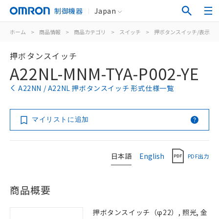
制御機器
Japan
ホーム
>
商品情報
>
商品カテゴリ
>
スイッチ
>
押ボタンスイッチ/表示灯
押ボタンスイッチ
A22NL-MNM-TYA-P002-YE
A22NN / A22NL 押ボタンスイッチ 形式仕様一覧
マイリストに追加
日本語
English
PDF出力
商品概要
押ボタンスイッチ（φ22）, 照光, 金