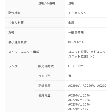
透明/不透明
透明
動作機能
モーメンタリ
ベゼル材質
金属
負荷
一般負荷用
最小適用負荷
DC5V 6mA
スイッチユニット構成
ユニット位置2: 点灯ユニット
ユニット位置3: NC
ランプ
照光部方式
LEDランプ
ランプ色
黄
定格電圧
AC200V、AC220V、AC230V、
使用電圧
AC200V±10%
AC220V±10%
※1 対応状況
AC230V±10%
AC220～250V