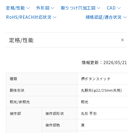
定格/性能
外形図
取りつけ穴加工図
CAD
RoHS/REACH対応状況
規格認証/適合状況
定格/性能
情報更新：2026/05/21
種類
押ボタンスイッチ
胴体形状
丸胴形(φ22/25mm共用)
照光/非照光
照光
操作部
操作部形状
丸形 平形
操作部色
黄