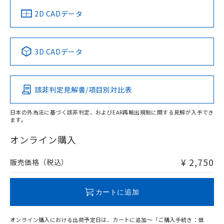
中国 RoHS
注意事項・凡例
2D CADデータ
中国 RoHS表
※1 ※2
3D CADデータ
Pb
Hg
Cd
Cr(VI)
該非判定見解書/項目別対比表
O
O
O
O
日本の外為法に基づく該非判定、およびEAR再輸出規制に関する見解が入手でき
ます。
"対応済み"や非含有の記載がされた商品であっても、流通
在庫等で未対応品が混在する可能性があります。
オンライン購入
非含有品が必要な際は、弊社営業部門もしくは販売店へお
問い合わせください。
¥ 2,750
販売価格（税込）
この製品のRoHS/REACH対応状況ページへ
カートに追加
オンライン購入における出荷予定日は、カートに追加～「ご購入手続き：価