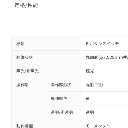
定格/性能
種類
押ボタンスイッチ
胴体形状
丸胴形(φ22/25mm共
照光/非照光
照光
操作部
操作部形状
丸形 平形
操作部色
黄
透明/不透明
透明
動作機能
モーメンタリ