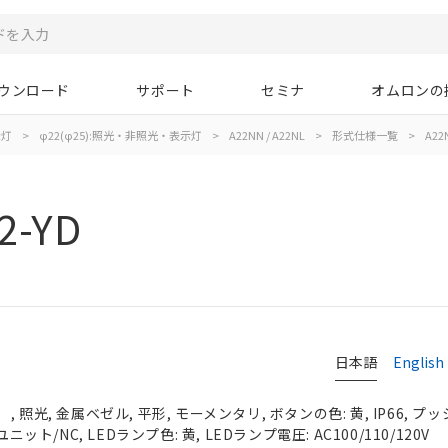
ウンロード
サポート
セミナ
オムロンの
示灯
>
φ22(φ25):照光・非照光・表示灯
>
A22NN / A22NL
>
形式仕様一覧
>
A22N
2-YD
日本語
English
照光, 金属ベゼル, 平形, モーメンタリ, ボタンの色: 黄, IP66, プッ
ニット/NC, LEDランプ色: 黄, LEDランプ電圧: AC100/110/120V