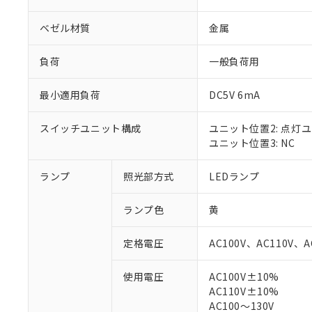
ベゼル材質
金属
負荷
一般負荷用
最小適用負荷
DC5V 6mA
スイッチユニット構成
ユニット位置2: 点灯
ユニット位置3: NC
ランプ
照光部方式
LEDランプ
※1 対応状況
ランプ色
黄
対応済み：EU
対応予定：EU R
定格電圧
AC100V、AC110V、A
対応予定なし：EU
調査・確認中：EU
ご利用条件
使用電圧
AC100V±10%
非該当品：ライセ
AC110V±10%
※1 中国RoHS
仕入先様の事情に
AC100～130V