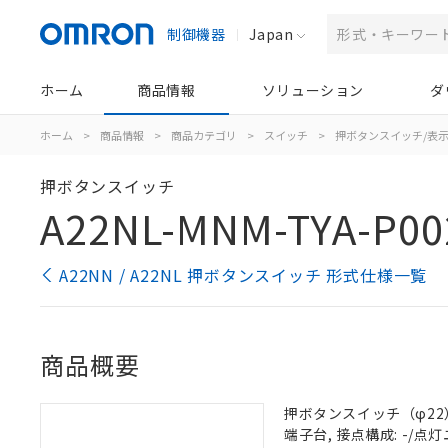
制御機器
Japan
ホーム
商品情報
ソリューション
ダ
ホーム
>
商品情報
>
商品カテゴリ
>
スイッチ
>
押ボタンスイッチ/表
押ボタンスイッチ
A22NL-MNM-TYA-P00
A22NN / A22NL 押ボタンスイッチ 形式仕様一覧
商品概要
押ボタンスイッチ（φ22）, 
端子台, 接点構成: -/点灯ユ