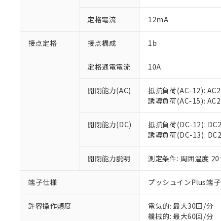
があります。
以下の条件をお読
「○」：最大均質
定格電流
12mA
「×」：最大均質
本サービスは
当社は、これ
*EU RoHS指令（10物
「－」：未確認で
鉛(Pb) 1000ppm以下、
くものです。
う）を輸出ま
記
説明
六価クロム(Cr(Ⅵ)) 1
接点定格
接点構成
1b
当社制御機器
などの必要な
フタル酸ビス(2-エチルヘ
号
*中国RoHS10物質の基準値 
ル（DBP） 1000ppm
在庫状況およ
当社は規制貨
Pb(鉛) :1000ppm、 Hg
但し、RoHS指令で産
のであり、閲
ます。
定格通電電流
10A
Cr(Ⅵ)(六価クロム) : 
フタル酸エステル類の４
○
一定数以
DBP(フタル酸ジブチル) :
い。
当社は貴社製
DEHP(フタル酸ビス(2-エ
正式な納期状
置等に一切使
開閉能力(AC)
抵抗負荷(AC-12): AC24
当社販売員に
※2 対応予定月
△
一定数に
当社は、貴社
誘導負荷(AC-15): AC24V
オムロン制御
また当社は、
※2 環境保護使
在庫状況およ
部品在庫の切り替
たしません。
－
在庫なし
開閉能力(DC)
抵抗負荷(DC-12): DC24
す。
「ｅ」：有害物質
機器販売
誘導負荷(DC-13): DC24
マイパーツ機
「10」：通常の
ている必要が
味します。
空
受注生産
お客様が当ウ
開閉能力説明
測定条件: 周囲温度 2
※3 非含有証明
「－」：未確認で
白
が、当社の製
さい。
下記の非含有証明
端子仕様
プッシュインPlus端
※当社の共同
いる法人を指
EU RoHS指令（
許容操作頻度
電気的: 最大30回/分
51物質の非含有証
機械的: 最大60回/分