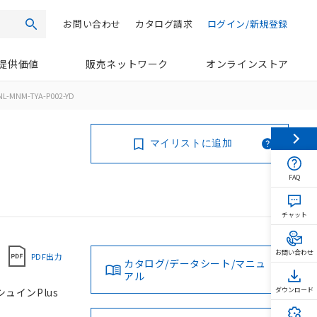
お問い合わせ
カタログ請求
ログイン/新規登録
検索
提供価値
販売ネットワーク
オンラインストア
L-MNM-TYA-P002-YD
マイリストに追加
FAQ
チャット
お問い合わせ
PDF出力
カタログ/データシート/マニュ
アル
シュインPlus
ダウンロード