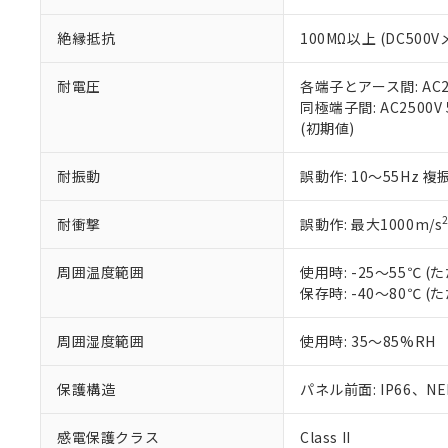
※本証明書は発行
また、RoHS指
絶縁抵抗
100MΩ以上 (DC5
混在することから
既に当社にて対応
り割愛しておりま
耐電圧
各端子とアース間: AC250
同極端子間: AC2500V
(初期値)
耐振動
誤動作: 10～55Hz 複
耐衝撃
誤動作: 最大1000m/s
周囲温度範囲
使用時: -25～55℃
保存時: -40～80℃
周囲湿度範囲
使用時: 35～85%RH
保護構造
パネル前面: IP66、NEM
感電保護クラス
Class II