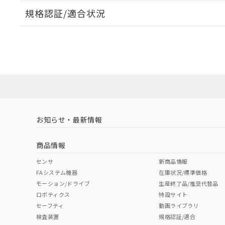
規格認証/適合状況
EU RoHS
注意事項・凡例
A22NL-MNM-TYA-P002-YDについての規格認証/適
業員または販売店にお問い合わせください。
ダウンロードデータをご利用いただく前に、以下を必ずお読
対応状況
対応予定月
※1
※2
ソフトウェアの使用条件
対応済み
お知らせ・最新情報
中国 RoHS
注意事項・凡例
商品情報
中国 RoHS表
※1 ※2
センサ
新商品情報
FAシステム機器
在庫状況/標準価格
Pb
Hg
Cd
Cr(V
モーション/ドライブ
生産終了品/推奨代替品
ロボティクス
特設サイト
セーフティ
動画ライブラリ
検査装置
規格認証/適合
O
O
O
O