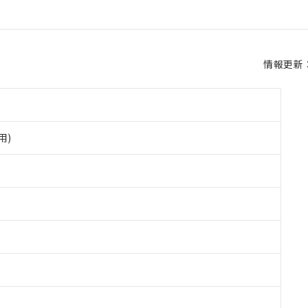
情報更新：2
用)