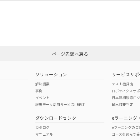
情報更新：
ログイン/会員登録
合状況については、「カスタマーサポートセンタ お客様相談室」または貴社
みください。
非含有証明書
※3
ページ先頭へ戻る
ダウンロードはこちら
ソリューション
サービスサポ
解決提案
テスト機貸出
事例
ロボティクスサ
イベント
日本語相談窓口
現場データ活用サービスi-BELT
輸出該非判定
I)
PBBs
PBDEs
DBP
ダウンロードセンタ
eラーニング
カタログ
eラーニングのご
マニュアル
コースを選んで受
O
O
O