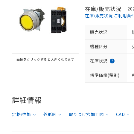
在庫/販売状況
20
在庫/販売状況 ご利用条
販売状況
機種区分
画像をクリックすると大きくなります
在庫状況
標準価格(税別)
詳細情報
定格/性能
外形図
取りつけ穴加工図
CAD