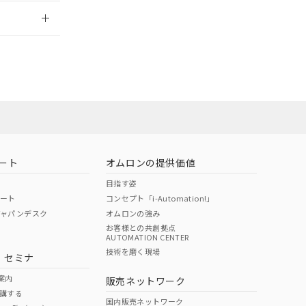
2026/7/29
担当オムロン営
お問い合わせ
ート
オムロンの提供価値
目指す姿
ポート
コンセプト「i-Automation!」
ジャパンデスク
オムロンの強み
お客様との共創拠点
AUTOMATION CENTER
DIBP
BBP
DEHP
環境保護
技術を磨く現場
・セミナ
使用期限
案内
販売ネットワーク
講する
O
O
O
e
国内販売ネットワーク