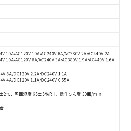
みいただき、同意のうえご利用ください。
材料含有率が中国RoHSの基準値以下であることを示します。
材料含有率が中国RoHSの基準値を超えていることを示します。
、当社制御機器事業取扱商品の当社在庫状況および標準価格(税抜)
ら貴社製品のうち、外国為替および外国貿易法に定める商品（以下｢
質）：
す。当社販売部門へお問い合わせください。
 水銀(Hg) 1000ppm以下、 カドミウム(Cd) 100ppm以下、
たは国外への提供する場合は、日本国政府の輸出許可(または役務取
000ppm以下、ポリ臭化ビフェニル類(PBB) 1000ppm以下、ポリ臭化ジフェニルエーテル類(P
事業取扱商品の中には、本サービスの対象外となる商品もあること
手続きをとります。
キシル) (DEHP)(別名：DOP) 1000ppm以下、フタル酸ブチルベンジル（BBP） 100
(GB/T26572)：
以下、フタル酸ジイソブチル (DIBP) 1000ppm以下
び標準価格照会結果は、記載している更新日時点での社内データに
物を破棄する場合は、完全に破砕するなど、違法に輸出されないよ
(水銀) : 1000ppm、 Cd(カドミウム) : 100ppm、
業用監視および制御機器に対する適用除外項目は除く。
覧された時点での実際の在庫および標準価格とは異なる場合がある
1000ppm、 PBBs(ポリ臭化ビフェニル類) : 1000ppm、 PBDEs(ポリ臭化ジフェニルエーテル類
物質については閾値を超える意図的な使用がないことを確認しています。
上の在庫あり
 1000ppm、 DIBP(フタル酸ジイソブチル) : 1000ppm、 BBP(フタル酸ブチルベンジル) :
品を、核兵器、ミサイル、化学兵器、生物兵器またはその他武器並
チルヘキシル)) : 1000ppm
況および標準価格はお客様のお取引先、またはお客様担当のオムロ
用いたしません。
V 10A/AC120V 10A/AC240V 6A/AC380V 2A/AC440V 2A
ご相談ください。
は満たないが在庫あり
製品を第三者に販売する場合は、上記1、2および3の内容を当該第
 10A/AC120V 6A/AC240V 3A/AC380V 1.9A/AC440V 1.6A
機器販売店や当社販売拠点は「
販売ネットワーク
」をご確認くだ
販売先および販売に係わる関係者が違法に輸出するおそれがある場
用期限
び標準価格結果を当社の事前の承諾なく第三者に漏洩または開示し
え状況などにより、予定月が前後することがあります。
(最新の在庫状況については、お客様のお取引先、またはお客様担当
V 8A/DC120V 2.2A/DC240V 1.1A
（10物質）のすべてが基準値以下であることを示します。
店・当社販売員にご確認ください)
V 4A/DC120V 1.1A/DC240V 0.55A
能（部品リスト作成サービス）をご利用いただくには、I-Webメン
使用状況下において有害物質が外部に漏えいし、環境に深刻な影響を
あります。
機種、また在庫状況の情報を公開していない機種
ェブサイト上で当社にご登録された部品リストについて、当社およ
0±2℃、周囲湿度 65±5%RH、操作ひん度 30回/min
書ダウンロード
す。当社販売部門へお問い合わせください。
品・サービスに関するお客様との取引・商談に必要な範囲で利用す
合意する
キャンセル
書をダウンロードすることができます。
子台
利用者とは、
"個人情報の共同利用に関して"
の「1.共同利用者の
します。
10物質）の非含有証明書
明書（当社基準）