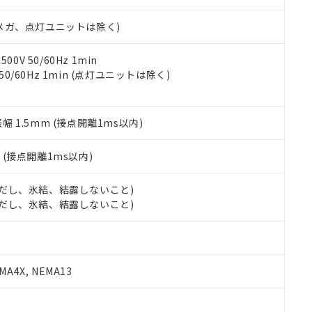
日時点で非含有を証明するもので、過去に遡って非含有を証明するも
令のフタル酸エステル類４物質の対応では、対応完了までの期間は出
00Vメガ、点灯ユニットは除く)
備考欄に対応日を記載しておりました。
品への在庫切替を完了していることから、特段のことがない限り、20
す。
0V 50/60Hz 1min
 50/60Hz 1min (点灯ユニットは除く)
振幅 1.5mm (接点開離1ms以内)
2
(接点開離1ms以内)
 (ただし、氷結、結露しないこと)
 (ただし、氷結、結露しないこと)
A4X, NEMA13