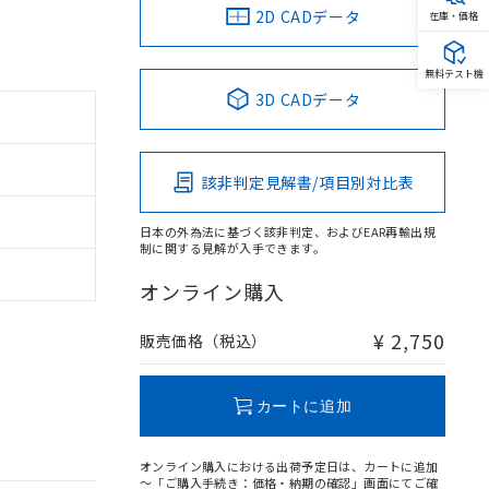
2D CADデータ
在庫・価格
無料テスト機
3D CADデータ
該非判定見解書/項目別対比表
日本の外為法に基づく該非判定、およびEAR再輸出規
制に関する見解が入手できます。
オンライン購入
¥ 2,750
販売価格（税込）
カートに追加
オンライン購入における出荷予定日は、カートに追加
～「ご購入手続き：価格・納期の確認」画面にてご確