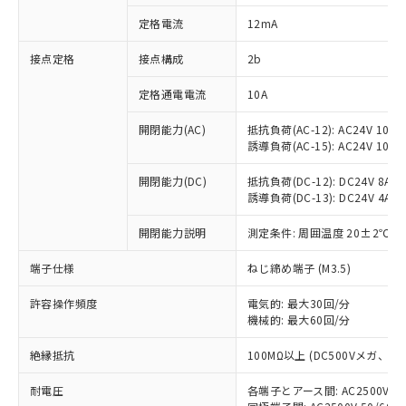
対応済み：EU RoHS指令（10物質）の
定格電流
12mA
非含有に対応した製品が提供可能な商品で
す。
接点定格
接点構成
2b
対応予定：EU RoHS指令（10物質）の非含
ご利用条件
有に対応した製品に切り替える予定のある
定格通電電流
10A
商品です。
対応予定なし：EU RoHS指令（10物質）の
開閉能力(AC)
抵抗負荷(AC-12): AC24V 10A/A
以下の条件をお読みいただき、同意のうえ
非含有に非対応の商品で、対応品を出す予
誘導負荷(AC-15): AC24V 10A/AC
ご利用ください。
定はありません。
調査・確認中：EU RoHS指令（10物質）の
開閉能力(DC)
抵抗負荷(DC-12): DC24V 8A/DC
本サービスは、当社制御機器事業取扱
※1 中国RoHS○×表
誘導負荷(DC-13): DC24V 4A/DC
非含有の対応状況を調査中または確認中の
商品の当社在庫状況および標準価格
商品です。
(税抜)を提供させていただくもので
開閉能力説明
測定条件: 周囲温度 20±2℃、
「○」：最大均質材料含有率が中国RoHSの
非該当品：ライセンス料など無形物で、有
す。
基準値以下であることを示します。
害物質有無と関係のない商品です。
当社制御機器事業取扱商品の中には、
端子仕様
ねじ締め端子 (M3.5)
「×」：最大均質材料含有率が中国RoHSの
仕入先様の事情により、非含有部品として
本サービスの対象外となる商品もある
基準値を超えていることを示します。
いたものが、含有品と判明した場合などや
当社は、これら貴社製品のうち、外国
ことをご了承ください。
許容操作頻度
電気的: 最大30回/分
「－」：未確認です。当社販売部門へお問
むを得ず変更することがあります。
為替および外国貿易法に定める商品
機械的: 最大60回/分
在庫状況および標準価格照会結果は、
い合わせください。
（以下｢規制貨物等」という）を輸出
記載している更新日時点での社内デー
*EU RoHS指令（10物質）：
または国外への提供する場合は、日本
絶縁抵抗
100MΩ以上 (DC500Vメガ、
記
タに基づき作成されるものであり、閲
説明
鉛(Pb) 1000ppm以下、 水銀(Hg) 1000ppm以下、 カド
*中国RoHS10物質の基準値 (GB/T26572)：
国政府の輸出許可(または役務取引許
号
覧された時点での実際の在庫および標
ミウム(Cd) 100ppm以下、
Pb(鉛) :1000ppm、 Hg(水銀) : 1000ppm、 Cd(カドミウ
耐電圧
各端子とアース間: AC2500V 50/
可)を取得するなどの必要な手続きを
六価クロム(Cr(Ⅵ)) 1000ppm以下、ポリ臭化ビフェニル
ム) : 100ppm、
準価格とは異なる場合があることをご