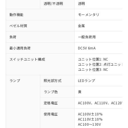
透明/不透明
透明
動作機能
モーメンタリ
ベゼル材質
金属
負荷
一般負荷用
最小適用負荷
DC5V 6mA
スイッチユニット構成
ユニット位置1: NC
ユニット位置2: 点灯ユニット
ユニット位置3: NC
ランプ
照光部方式
LEDランプ
ランプ色
黄
定格電圧
AC100V、AC110V、AC120V
使用電圧
AC100V±10%
※1 対応状況
AC110V±10%
AC100～130V