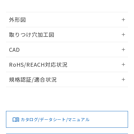
※当社の共同利用者とは、
"個人情報
51物質の非含有証明書（当社基準）
の共同利用に関して"
の「1.共同利
※本証明書は発行日時点で非含有を証明す
用者の範囲」に記載されている法人を
るもので、過去に遡って非含有を証明する
外形図
指します。
ものではありません。
情報更新：2026/05/21
また、RoHS指令のフタル酸エステル類４
取りつけ穴加工図
物質の対応では、対応完了までの期間は出
荷製品に未対応品が混在することから備考
情報更新：2026/05/21
CAD
欄に対応日を記載しておりました。
既に当社にて対応品への在庫切替を完了
ログイン/会員登録いただくと、CADデータをダウンロー
していることから、特段のことがない限
RoHS/REACH対応状況
ドすることができます。
り、2022年1月12日より割愛しておりま
す。
情報更新：2026/7/29
規格認証/適合状況
ログイン/会員登録
EU RoHS
注意事項・凡例
UL認証
CSA認証
CEマーキング
Yes
Yes
Yes
対応状況
対応予定月
※1
※2
ダウンロードデータをご利用いただく前に、以下を必ずお読
みください。
カタログ/データシート/マニュアル
対応済み
ソフトウェアの使用条件
LR型式承認
DNV型式承認
BV型式承認
KR型式承
（イギリス
（ノルウェー
（フランス
（韓国