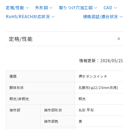
定格/性能
外形図
取りつけ穴加工図
CAD
RoHS/REACH対応状況
規格認証/適合状況
定格/性能
情報更新：2026/05/21
種類
押ボタンスイッチ
胴体形状
丸胴形(φ22/25mm共用)
照光/非照光
照光
操作部
操作部形状
丸形 平形
操作部色
黄