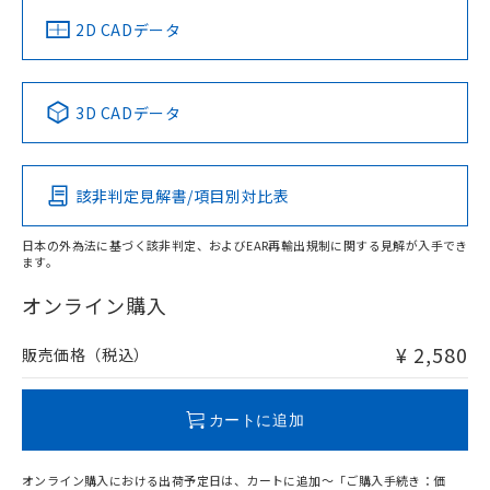
船舶規格）
船舶規格）
船舶規格）
船舶規格
中国 RoHS
注意事項・凡例
2D CADデータ
No
No
No
No
中国 RoHS表
※1 ※2
3D CADデータ
この製品の規格認証/適合状況ページへ
Pb
Hg
Cd
Cr(VI)
その他の認証はこちらのページからご検索ください
該非判定見解書/項目別対比表
O
O
O
O
日本の外為法に基づく該非判定、およびEAR再輸出規制に関する見解が入手でき
ます。
"対応済み"や非含有の記載がされた商品であっても、流通
在庫等で未対応品が混在する可能性があります。
オンライン購入
非含有品が必要な際は、弊社営業部門もしくは販売店へお
問い合わせください。
¥ 2,580
販売価格（税込）
この製品のRoHS/REACH対応状況ページへ
カートに追加
オンライン購入における出荷予定日は、カートに追加～「ご購入手続き：価