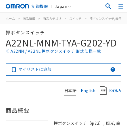
制御機器
Japan
ホーム
>
商品情報
>
商品カテゴリ
>
スイッチ
>
押ボタンスイッチ/表示灯
押ボタンスイッチ
A22NL-MNM-TYA-G202-YD
A22NN / A22NL 押ボタンスイッチ 形式仕様一覧
マイリストに追加
日本語
English
PDF出力
商品概要
押ボタンスイッチ（φ22）, 照光, 金