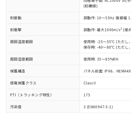
類(PBB) 1000ppm以下、ポリ臭化ジフェニルエーテル類
同極端子間: AC2500V 50/60
Cr(Ⅵ)(六価クロム) : 1000ppm、 PBBs(ポリ臭化ビフェ
とります。
了承ください。
(PBDE) 1000ppm以下、フタル酸ビス(2-エチルヘキシ
○
一定数以上の在庫あり
ニル類) : 1000ppm、 PBDEs(ポリ臭化ジフェニルエーテ
(初期値)
当社は規制貨物を破棄する場合は、完
ル) (DEHP)(別名：DOP) 1000ppm以下、フタル酸ブチ
正式な納期状況および標準価格はお客
ル類) : 1000ppm、
ルベンジル（BBP） 1000ppm以下、フタル酸ジブチル
全に破砕するなど、違法に輸出されな
DBP(フタル酸ジブチル) : 1000ppm、 DIBP(フタル酸ジ
様のお取引先、またはお客様担当のオ
耐振動
誤動作: 10～55Hz 複振幅 1.
（DBP） 1000ppm以下、フタル酸ジイソブチル
イソブチル) : 1000ppm、 BBP(フタル酸ブチルベンジ
△
一定数には満たないが在庫あり
いよう必要な手段を講じます。
ムロン制御機器販売店・当社販売員に
(DIBP) 1000ppm以下
ル) : 1000ppm、
当社は貴社製品を、核兵器、ミサイ
但し、RoHS指令で産業用監視および制御機器に対する
DEHP(フタル酸ビス(2-エチルヘキシル)) : 1000ppm
ご相談ください。
2
耐衝撃
誤動作: 最大1000m/s
(接点開
適用除外項目は除く。
ル、化学兵器、生物兵器またはその他
－
在庫なし(最新の在庫状況につ
オムロン制御機器販売店や当社販売拠
フタル酸エステル類の４物質については閾値を超える意
武器並びにこれらの製造装置等に一切
いては、お客様のお取引先、ま
周囲温度範囲
図的な使用がないことを確認しています。
使用時: -25～55℃ (ただし
点は「
販売ネットワーク
」をご確認
※2 環境保護使用期限
使用いたしません。
保存時: -40～80℃ (ただし
たはお客様担当のオムロン制御
ください。
当社は、貴社製品を第三者に販売する
機器販売店・当社販売員にご確
在庫状況および標準価格結果を当社の
※2 対応予定月
「ｅ」：有害物質（10物質）のすべてが基
周囲湿度範囲
使用時: 35～85%RH
場合は、上記1、2および3の内容を当
認ください)
事前の承諾なく第三者に漏洩または開
準値以下であることを示します。
該第三者に通知します。また当社は、
示しないようお願いします。
保護構造
パネル前面: IP66、NEMA4X, N
部品在庫の切り替え状況などにより、予定
「10」：通常の使用状況下において有害物
販売先および販売に係わる関係者が違
マイパーツ機能（部品リスト作成サー
空
受注生産機種、また在庫状況の
月が前後することがあります。
質が外部に漏えいし、環境に深刻な影響を
法に輸出するおそれがある場合は、取
ビス）をご利用いただくには、I-Web
白
情報を公開していない機種
感電保護クラス
Class II
及ぼさない年数を意味します。
り引きをいたしません。
メンバーズにご登録されている必要が
「－」：未確認です。当社販売部門へお問
あります。
PTI（トラッキング特性）
175
い合わせください。
お客様が当ウェブサイト上で当社にご
※3 非含有証明書ダウンロード
登録された部品リストについて、当社
汚染度
3 (EN60947-5-1)
および当社の共同利用者が、当社の製
下記の非含有証明書をダウンロードするこ
品・サービスに関するお客様との取
とができます。
合意する
キャンセル
引・商談に必要な範囲で利用すること
をご了承ください。
EU RoHS指令（10物質）の非含有証明書