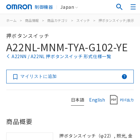
制御機器
Japan
ホーム
>
商品情報
>
商品カテゴリ
>
スイッチ
>
押ボタンスイッチ/表示灯
押ボタンスイッチ
A22NL-MNM-TYA-G102-YE
A22NN / A22NL 押ボタンスイッチ 形式仕様一覧
マイリストに追加
日本語
English
PDF出力
商品概要
押ボタンスイッチ（φ22）, 照光, 金