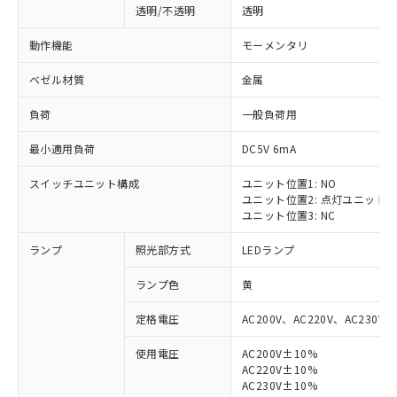
透明/不透明
透明
動作機能
モーメンタリ
ベゼル材質
金属
負荷
一般負荷用
最小適用負荷
DC5V 6mA
スイッチユニット構成
ユニット位置1: NO
ユニット位置2: 点灯ユニット
ユニット位置3: NC
ランプ
照光部方式
LEDランプ
ランプ色
黄
定格電圧
AC200V、AC220V、AC230V、
使用電圧
AC200V±10%
AC220V±10%
AC230V±10%