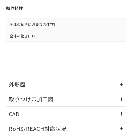
※3 非含有証明書ダウンロード
登録された部品リストについて、当社
動作特性
および当社の共同利用者が、当社の製
下記の非含有証明書をダウンロードするこ
品・サービスに関するお客様との取
とができます。
合意する
キャンセル
引・商談に必要な範囲で利用すること
全体の動きに必要な力(TTF)
をご了承ください。
EU RoHS指令（10物質）の非含有証明書
※当社の共同利用者とは、
"個人情報
全体の動き(TT)
51物質の非含有証明書（当社基準）
の共同利用に関して"
の「1.共同利
※本証明書は発行日時点で非含有を証明す
用者の範囲」に記載されている法人を
るもので、過去に遡って非含有を証明する
指します。
ものではありません。
また、RoHS指令のフタル酸エステル類４
物質の対応では、対応完了までの期間は出
荷製品に未対応品が混在することから備考
欄に対応日を記載しておりました。
外形図
既に当社にて対応品への在庫切替を完了
していることから、特段のことがない限
情報更新：2026/05/21
取りつけ穴加工図
り、2022年1月12日より割愛しておりま
す。
情報更新：2026/05/21
CAD
ログイン/会員登録いただくと、CADデータをダウンロー
RoHS/REACH対応状況
ドすることができます。