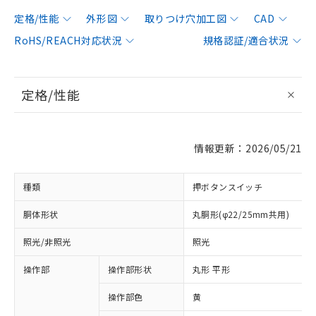
定格/性能
外形図
取りつけ穴加工図
CAD
RoHS/REACH対応状況
規格認証/適合状況
定格/性能
情報更新：2026/05/21
種類
押ボタンスイッチ
胴体形状
丸胴形(φ22/25mm共用)
照光/非照光
照光
操作部
操作部形状
丸形 平形
操作部色
黄