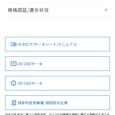
情報更新：2026/7/29
規格認証/適合状況
ログイン/会員登録
EU RoHS
注意事項・凡例
UL認証
CSA認証
CEマーキング
Yes
Yes
Yes
対応状況
対応予定月
※1
※2
ダウンロードデータをご利用いただく前に、以下を必ずお読
みください。
カタログ/データシート/マニュアル
対応済み
ソフトウェアの使用条件
LR型式承認
DNV型式承認
BV型式承認
KR型式承
（イギリス
（ノルウェー
（フランス
（韓国
船舶規格）
船舶規格）
船舶規格）
船舶規格
中国 RoHS
注意事項・凡例
2D CADデータ
No
No
No
No
中国 RoHS表
※1 ※2
3D CADデータ
この製品の規格認証/適合状況ページへ
Pb
Hg
Cd
Cr(VI)
その他の認証はこちらのページからご検索ください
該非判定見解書/項目別対比表
O
O
O
O
日本の外為法に基づく該非判定、およびEAR再輸出規制に関する見解が入手でき