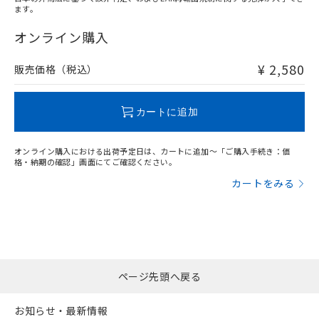
ます。
"対応済み"や非含有の記載がされた商品であっても、流通
在庫等で未対応品が混在する可能性があります。
オンライン購入
非含有品が必要な際は、弊社営業部門もしくは販売店へお
問い合わせください。
¥ 2,580
販売価格（税込）
この製品のRoHS/REACH対応状況ページへ
カートに追加
オンライン購入における出荷予定日は、カートに追加～「ご購入手続き：価
格・納期の確認」画面にてご確認ください。
カートをみる
ページ先頭へ戻る
お知らせ・最新情報