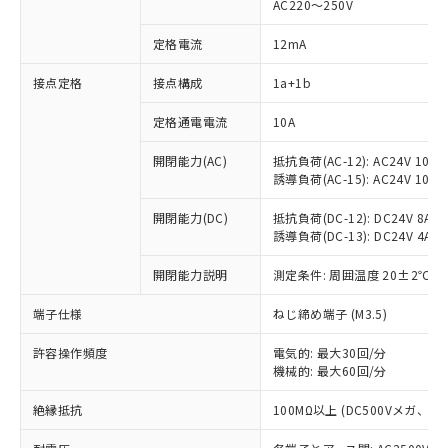
AC220～250V
定格電流
12mA
※1 対応状況
接点定格
接点構成
1a+1b
対応済み：EU RoHS指令（10物質）の
定格通電電流
10A
非含有に対応した製品が提供可能な商品で
開閉能力(AC)
抵抗負荷(AC-12): AC24V 10A/A
す。
誘導負荷(AC-15): AC24V 10A/AC
対応予定：EU RoHS指令（10物質）の非含
ご利用条件
有に対応した製品に切り替える予定のある
開閉能力(DC)
抵抗負荷(DC-12): DC24V 8A/DC
商品です。
誘導負荷(DC-13): DC24V 4A/DC
対応予定なし：EU RoHS指令（10物質）の
以下の条件をお読みいただき、同意のうえ
非含有に非対応の商品で、対応品を出す予
開閉能力説明
測定条件: 周囲温度 20±2℃、
ご利用ください。
定はありません。
調査・確認中：EU RoHS指令（10物質）の
端子仕様
ねじ締め端子 (M3.5)
本サービスは、当社制御機器事業取扱
※1 中国RoHS○×表
非含有の対応状況を調査中または確認中の
商品の当社在庫状況および標準価格
商品です。
許容操作頻度
電気的: 最大30回/分
(税抜)を提供させていただくもので
「○」：最大均質材料含有率が中国RoHSの
機械的: 最大60回/分
非該当品：ライセンス料など無形物で、有
す。
基準値以下であることを示します。
害物質有無と関係のない商品です。
当社制御機器事業取扱商品の中には、
絶縁抵抗
100MΩ以上 (DC500Vメガ、
「×」：最大均質材料含有率が中国RoHSの
仕入先様の事情により、非含有部品として
本サービスの対象外となる商品もある
基準値を超えていることを示します。
いたものが、含有品と判明した場合などや
当社は、これら貴社製品のうち、外国
ことをご了承ください。