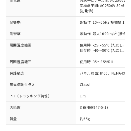
耐電圧
各端子とアース間: AC2500V 50/
「－」：未確認です。当社販売部門へお問
むを得ず変更することがあります。
為替および外国貿易法に定める商品
在庫状況および標準価格照会結果は、
同極端子間: AC2500V 50/60
い合わせください。
（以下｢規制貨物等」という）を輸出
(初期値)
記載している更新日時点での社内デー
*EU RoHS指令（10物質）：
または国外への提供する場合は、日本
記
タに基づき作成されるものであり、閲
説明
鉛(Pb) 1000ppm以下、 水銀(Hg) 1000ppm以下、 カド
*中国RoHS10物質の基準値 (GB/T26572)：
国政府の輸出許可(または役務取引許
耐振動
誤動作: 10～55Hz 複振幅 1.
号
覧された時点での実際の在庫および標
ミウム(Cd) 100ppm以下、
Pb(鉛) :1000ppm、 Hg(水銀) : 1000ppm、 Cd(カドミウ
可)を取得するなどの必要な手続きを
六価クロム(Cr(Ⅵ)) 1000ppm以下、ポリ臭化ビフェニル
ム) : 100ppm、
準価格とは異なる場合があることをご
類(PBB) 1000ppm以下、ポリ臭化ジフェニルエーテル類
2
Cr(Ⅵ)(六価クロム) : 1000ppm、 PBBs(ポリ臭化ビフェ
耐衝撃
誤動作: 最大1000m/s
(接点開
とります。
了承ください。
(PBDE) 1000ppm以下、フタル酸ビス(2-エチルヘキシ
○
一定数以上の在庫あり
ニル類) : 1000ppm、 PBDEs(ポリ臭化ジフェニルエーテ
当社は規制貨物を破棄する場合は、完
ル) (DEHP)(別名：DOP) 1000ppm以下、フタル酸ブチ
正式な納期状況および標準価格はお客
ル類) : 1000ppm、
周囲温度範囲
使用時: -25～55℃ (ただし
ルベンジル（BBP） 1000ppm以下、フタル酸ジブチル
全に破砕するなど、違法に輸出されな
DBP(フタル酸ジブチル) : 1000ppm、 DIBP(フタル酸ジ
様のお取引先、またはお客様担当のオ
（DBP） 1000ppm以下、フタル酸ジイソブチル
保存時: -40～80℃ (ただし
イソブチル) : 1000ppm、 BBP(フタル酸ブチルベンジ
△
一定数には満たないが在庫あり
いよう必要な手段を講じます。
ムロン制御機器販売店・当社販売員に
(DIBP) 1000ppm以下
ル) : 1000ppm、
当社は貴社製品を、核兵器、ミサイ
但し、RoHS指令で産業用監視および制御機器に対する
DEHP(フタル酸ビス(2-エチルヘキシル)) : 1000ppm
ご相談ください。
周囲湿度範囲
使用時: 35～85%RH
適用除外項目は除く。
ル、化学兵器、生物兵器またはその他
－
在庫なし(最新の在庫状況につ
オムロン制御機器販売店や当社販売拠
フタル酸エステル類の４物質については閾値を超える意
武器並びにこれらの製造装置等に一切
いては、お客様のお取引先、ま
図的な使用がないことを確認しています。
点は「
販売ネットワーク
」をご確認
保護構造
パネル前面: IP66、NEMA4X, N
※2 環境保護使用期限
使用いたしません。
たはお客様担当のオムロン制御
ください。
当社は、貴社製品を第三者に販売する
機器販売店・当社販売員にご確
感電保護クラス
Class II
在庫状況および標準価格結果を当社の
※2 対応予定月
「ｅ」：有害物質（10物質）のすべてが基
場合は、上記1、2および3の内容を当
認ください)
事前の承諾なく第三者に漏洩または開
準値以下であることを示します。
該第三者に通知します。また当社は、
PTI（トラッキング特性）
175
示しないようお願いします。
部品在庫の切り替え状況などにより、予定
「10」：通常の使用状況下において有害物
販売先および販売に係わる関係者が違
マイパーツ機能（部品リスト作成サー
空
受注生産機種、また在庫状況の
月が前後することがあります。
質が外部に漏えいし、環境に深刻な影響を
汚染度
3 (EN60947-5-1)
法に輸出するおそれがある場合は、取
ビス）をご利用いただくには、I-Web
白
情報を公開していない機種
及ぼさない年数を意味します。
り引きをいたしません。
メンバーズにご登録されている必要が
質量
約65g
「－」：未確認です。当社販売部門へお問
あります。
い合わせください。
お客様が当ウェブサイト上で当社にご