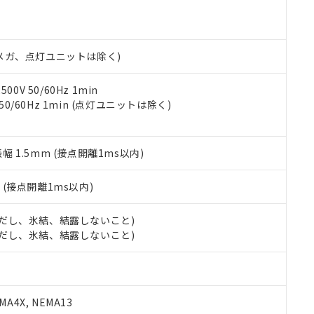
明書（当社基準）
日時点で非含有を証明するもので、過去に遡って非含有を証明するも
令のフタル酸エステル類４物質の対応では、対応完了までの期間は出
備考欄に対応日を記載しておりました。
00Vメガ、点灯ユニットは除く)
品への在庫切替を完了していることから、特段のことがない限り、20
す。
0V 50/60Hz 1min
 50/60Hz 1min (点灯ユニットは除く)
振幅 1.5mm (接点開離1ms以内)
2
(接点開離1ms以内)
 (ただし、氷結、結露しないこと)
 (ただし、氷結、結露しないこと)
A4X, NEMA13