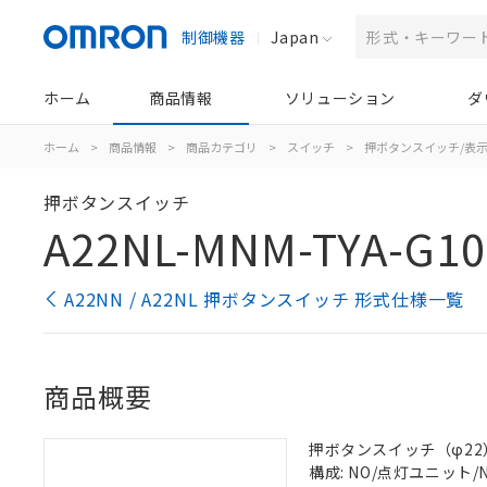
制御機器
Japan
ホーム
商品情報
ソリューション
ダ
ホーム
>
商品情報
>
商品カテゴリ
>
スイッチ
>
押ボタンスイッチ/表
押ボタンスイッチ
A22NL-MNM-TYA-G10
A22NN / A22NL 押ボタンスイッチ 形式仕様一覧
商品概要
押ボタンスイッチ（φ22）, 
構成: NO/点灯ユニット/NO