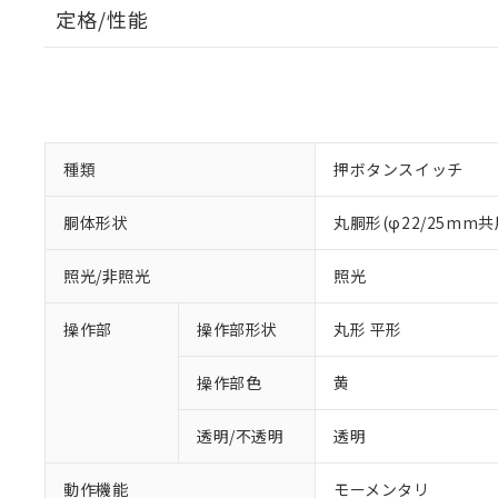
定格/性能
種類
押ボタンスイッチ
胴体形状
丸胴形(φ22/25mm共
照光/非照光
照光
操作部
操作部形状
丸形 平形
操作部色
黄
透明/不透明
透明
動作機能
モーメンタリ