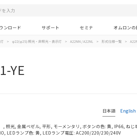
ウンロード
サポート
セミナ
オムロンの
示灯
>
φ22(φ25):照光・非照光・表示灯
>
A22NN / A22NL
>
形式仕様一覧
>
A22N
1-YE
日本語
English
照光, 金属ベゼル, 平形, モーメンタリ, ボタンの色: 黄, IP66, ねじ
, LEDランプ色: 黄, LEDランプ電圧: AC200/220/230/240V