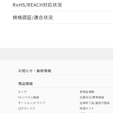
ログイン/会員登録いただくと、CADデータをダウンロ
RoHS/REACH対応状況
規格認証/適合状況
EU RoHS
注意事項・凡例
UL認証
CSA認証
CEマーキング
ダウンロードデータをご利用いただく前に、以下を必ずお読
Yes
Yes
Yes
対応状況
対応予定月
※1
※2
ソフトウェアの使用条件
対応済み
LR型式承認
DNV型式承認
BV型式承認
KR
（イギリス
（ノルウェー
（フランス
（
お知らせ・最新情報
中国 RoHS
注意事項・凡例
船舶規格）
船舶規格）
船舶規格）
船
商品情報
No
No
No
No
中国 RoHS表
※1 ※2
センサ
新商品情報
FAシステム機器
在庫状況/標準価格
Pb
Hg
Cd
Cr(V
モーション/ドライブ
生産終了品/推奨代替品
ロボティクス
特設サイト