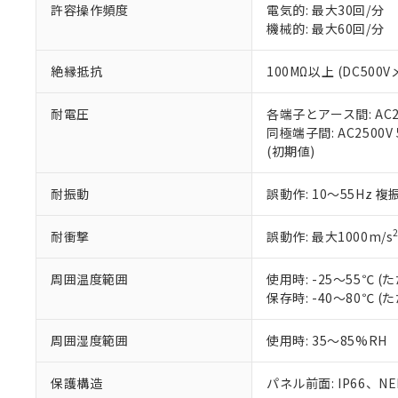
51物質の非含有証
許容操作頻度
電気的: 最大30回/分
※本証明書は発行
機械的: 最大60回/分
また、RoHS指
混在することから
絶縁抵抗
100MΩ以上 (DC5
既に当社にて対応
り割愛しておりま
耐電圧
各端子とアース間: AC250
同極端子間: AC2500V
(初期値)
耐振動
誤動作: 10～55Hz 複
耐衝撃
誤動作: 最大1000m/s
周囲温度範囲
使用時: -25～55℃
保存時: -40～80℃
周囲湿度範囲
使用時: 35～85%RH
保護構造
パネル前面: IP66、NEM