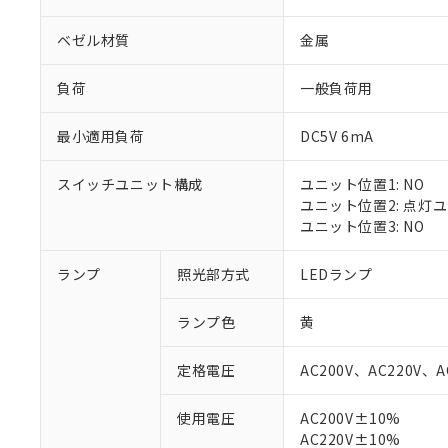
ベゼル材質
金属
負荷
一般負荷用
最小適用負荷
DC5V 6mA
スイッチユニット構成
ユニット位置1: NO
ユニット位置2: 点灯
ユニット位置3: NO
ランプ
照光部方式
LEDランプ
※1 対応状況
ランプ色
黄
対応済み：EU
対応予定：EU R
定格電圧
AC200V、AC220V、A
対応予定なし：EU
調査・確認中：EU
ご利用条件
使用電圧
AC200V±10%
非該当品：ライセ
AC220V±10%
※1 中国RoHS