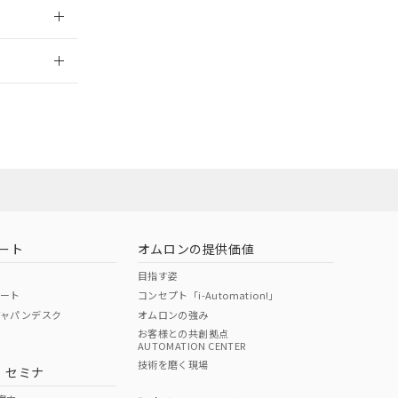
2026/7/29
ート
オムロンの提供価値
目指す姿
ポート
コンセプト「i-Automation!」
ジャパンデスク
オムロンの強み
お客様との共創拠点
AUTOMATION CENTER
DIBP
BBP
DEHP
環境保護
技術を磨く現場
・セミナ
状況ページへ
使用期限
検索ください