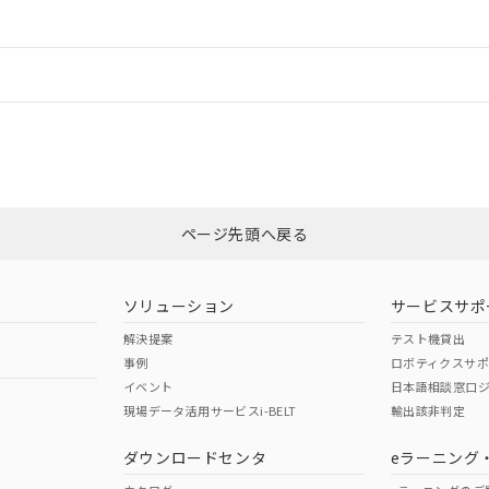
ードすることができます。
情報更新：
ログイン/会員登録
CCC認証
電波法
みください。
Yes
N/A
非含有証明書
※3
ページ先頭へ戻る
ダウンロードはこちら
型式承認
NK型式承認
ABS型式承認
韓国
（日本
（アメリカ
ソリューション
サービスサポ
舶規格）
船舶規格）
船舶規格）
解決提案
テスト機貸出
事例
ロボティクスサ
No
No
イベント
日本語相談窓口
現場データ活用サービスi-BELT
輸出該非判定
I)
PBBs
PBDEs
DBP
ダウンロードセンタ
eラーニング
この製品の規格認証/適合
その他の認証はこちらのページからご