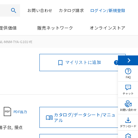
お問い合わせ
カタログ請求
ログイン/新規登録
検索
提供価値
販売ネットワーク
オンラインストア
L-MNM-TYA-G101-YE
マイリストに追加
FAQ
チャット
お問い合わせ
PDF出力
カタログ/データシート/マニュ
アル
端子台, 接点
ダウンロード