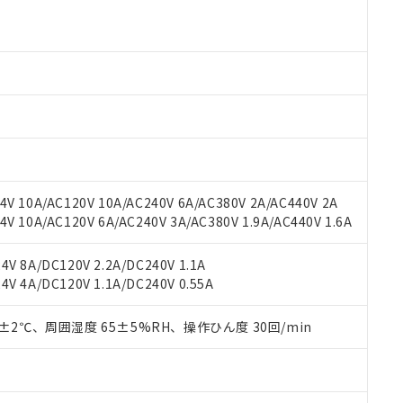
より、非含有部品としていたものが、含有品と判明した場合などやむ
みいただき、同意のうえご利用ください。
材料含有率が中国RoHSの基準値以下であることを示します。
材料含有率が中国RoHSの基準値を超えていることを示します。
、当社制御機器事業取扱商品の当社在庫状況および標準価格(税抜)
ら貴社製品のうち、外国為替および外国貿易法に定める商品（以下｢
質）：
す。当社販売部門へお問い合わせください。
 水銀(Hg) 1000ppm以下、 カドミウム(Cd) 100ppm以下、
たは国外への提供する場合は、日本国政府の輸出許可(または役務取
000ppm以下、ポリ臭化ビフェニル類(PBB) 1000ppm以下、ポリ臭化ジフェニルエーテル類(P
事業取扱商品の中には、本サービスの対象外となる商品もあること
手続きをとります。
キシル) (DEHP)(別名：DOP) 1000ppm以下、フタル酸ブチルベンジル（BBP） 100
(GB/T26572)：
以下、フタル酸ジイソブチル (DIBP) 1000ppm以下
び標準価格照会結果は、記載している更新日時点での社内データに
物を破棄する場合は、完全に破砕するなど、違法に輸出されないよ
(水銀) : 1000ppm、 Cd(カドミウム) : 100ppm、
業用監視および制御機器に対する適用除外項目は除く。
覧された時点での実際の在庫および標準価格とは異なる場合がある
1000ppm、 PBBs(ポリ臭化ビフェニル類) : 1000ppm、 PBDEs(ポリ臭化ジフェニルエーテル類
物質については閾値を超える意図的な使用がないことを確認しています。
上の在庫あり
 1000ppm、 DIBP(フタル酸ジイソブチル) : 1000ppm、 BBP(フタル酸ブチルベンジル) :
品を、核兵器、ミサイル、化学兵器、生物兵器またはその他武器並
チルヘキシル)) : 1000ppm
況および標準価格はお客様のお取引先、またはお客様担当のオムロ
用いたしません。
ご相談ください。
は満たないが在庫あり
製品を第三者に販売する場合は、上記1、2および3の内容を当該第
V 10A/AC120V 10A/AC240V 6A/AC380V 2A/AC440V 2A
機器販売店や当社販売拠点は「
販売ネットワーク
」をご確認くだ
販売先および販売に係わる関係者が違法に輸出するおそれがある場
用期限
 10A/AC120V 6A/AC240V 3A/AC380V 1.9A/AC440V 1.6A
び標準価格結果を当社の事前の承諾なく第三者に漏洩または開示し
え状況などにより、予定月が前後することがあります。
(最新の在庫状況については、お客様のお取引先、またはお客様担当
（10物質）のすべてが基準値以下であることを示します。
店・当社販売員にご確認ください)
V 8A/DC120V 2.2A/DC240V 1.1A
能（部品リスト作成サービス）をご利用いただくには、I-Webメン
使用状況下において有害物質が外部に漏えいし、環境に深刻な影響を
V 4A/DC120V 1.1A/DC240V 0.55A
あります。
機種、また在庫状況の情報を公開していない機種
ェブサイト上で当社にご登録された部品リストについて、当社およ
書ダウンロード
す。当社販売部門へお問い合わせください。
品・サービスに関するお客様との取引・商談に必要な範囲で利用す
0±2℃、周囲湿度 65±5%RH、操作ひん度 30回/min
合意する
キャンセル
書をダウンロードすることができます。
利用者とは、
"個人情報の共同利用に関して"
の「1.共同利用者の
します。
10物質）の非含有証明書