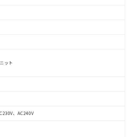
ユニット
 RoHS指令（10物質）の非含有に対応した製品が提供可能な商品です
oHS指令（10物質）の非含有に対応した製品に切り替える予定のある
C230V、AC240V
 RoHS指令（10物質）の非含有に非対応の商品で、対応品を出す予
 RoHS指令（10物質）の非含有の対応状況を調査中または確認中の
ンス料など無形物で、有害物質有無と関係のない商品です。
○×表