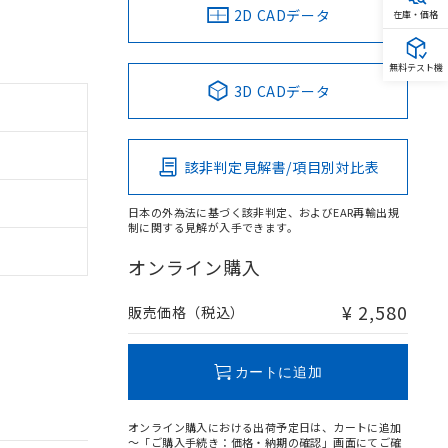
2D CADデータ
在庫・価格
無料テスト機
3D CADデータ
該非判定見解書/項目別対比表
日本の外為法に基づく該非判定、およびEAR再輸出規
制に関する見解が入手できます。
オンライン購入
¥ 2,580
販売価格（税込）
カートに追加
オンライン購入における出荷予定日は、カートに追加
～「ご購入手続き：価格・納期の確認」画面にてご確