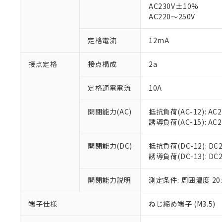
仕入先様の事情に
AC230V±10%
があります。
以下の条件をお読
AC220～250V
「○」：最大均質
「×」：最大均質
本サービスは
当社は、これ
*EU RoHS指令（10物
定格電流
12mA
「－」：未確認で
鉛(Pb) 1000ppm以下、
くものです。
う）を輸出ま
記
説明
六価クロム(Cr(Ⅵ)) 1
当社制御機器
などの必要な
フタル酸ビス(2-エチルヘ
号
*中国RoHS10物質の基準値 
接点定格
接点構成
2a
ル（DBP） 1000ppm
在庫状況およ
当社は規制貨
Pb(鉛) :1000ppm、 Hg
但し、RoHS指令で産
のであり、閲
ます。
Cr(Ⅵ)(六価クロム) : 
フタル酸エステル類の４
○
一定数以
DBP(フタル酸ジブチル) :
い。
当社は貴社製
定格通電電流
10A
DEHP(フタル酸ビス(2-エ
正式な納期状
置等に一切使
当社販売員に
※2 対応予定月
△
一定数に
当社は、貴社
開閉能力(AC)
抵抗負荷(AC-12): AC24
オムロン制御
また当社は、
※2 環境保護使
誘導負荷(AC-15): AC24V
在庫状況およ
部品在庫の切り替
たしません。
－
在庫なし
す。
「ｅ」：有害物質
機器販売
開閉能力(DC)
抵抗負荷(DC-12): DC24
マイパーツ機
「10」：通常の
誘導負荷(DC-13): DC24
ている必要が
味します。
空
受注生産
お客様が当ウ
※3 非含有証明
「－」：未確認で
白
が、当社の製
開閉能力説明
測定条件: 周囲温度 2
さい。
下記の非含有証明
※当社の共同
端子仕様
ねじ締め端子 (M3.5)
いる法人を指
EU RoHS指令（