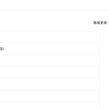
情報更新：2
用)