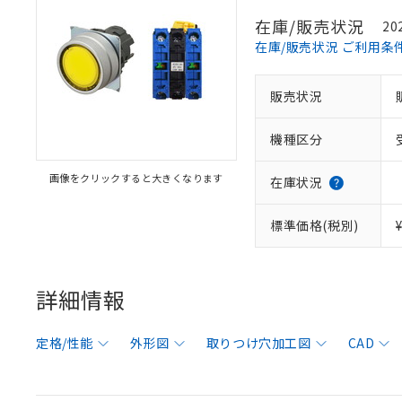
在庫/販売状況
20
在庫/販売状況 ご利用条
販売状況
機種区分
画像をクリックすると大きくなります
在庫状況
標準価格(税別)
詳細情報
定格/性能
外形図
取りつけ穴加工図
CAD