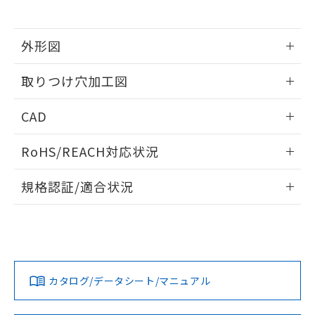
※当社の共同利用者とは、
"個人情報
51物質の非含有証明書（当社基準）
の共同利用に関して"
の「1.共同利
※本証明書は発行日時点で非含有を証明す
用者の範囲」に記載されている法人を
るもので、過去に遡って非含有を証明する
外形図
指します。
ものではありません。
情報更新：2026/05/21
また、RoHS指令のフタル酸エステル類４
取りつけ穴加工図
物質の対応では、対応完了までの期間は出
荷製品に未対応品が混在することから備考
情報更新：2026/05/21
CAD
欄に対応日を記載しておりました。
既に当社にて対応品への在庫切替を完了
ログイン/会員登録いただくと、CADデータをダウンロー
していることから、特段のことがない限
RoHS/REACH対応状況
ドすることができます。
り、2022年1月12日より割愛しておりま
す。
情報更新：2026/7/29
規格認証/適合状況
ログイン/会員登録
EU RoHS
注意事項・凡例
UL認証
CSA認証
CEマーキング
Yes
Yes
Yes
対応状況
対応予定月
※1
※2
ダウンロードデータをご利用いただく前に、以下を必ずお読
みください。
カタログ/データシート/マニュアル
対応済み
ソフトウェアの使用条件
LR型式承認
DNV型式承認
BV型式承認
KR型式承
（イギリス
（ノルウェー
（フランス
（韓国