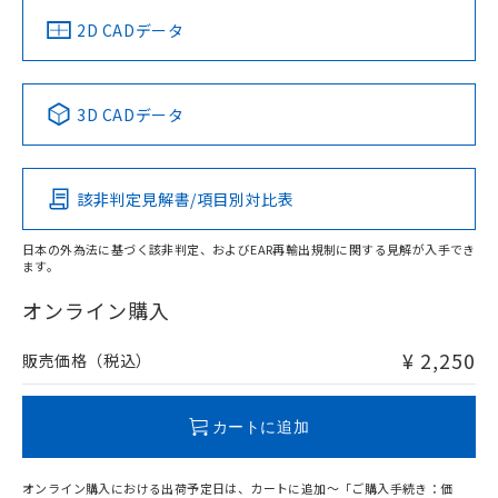
船舶規格）
船舶規格）
船舶規格）
船舶規格
中国 RoHS
注意事項・凡例
2D CADデータ
No
No
No
No
中国 RoHS表
※1 ※2
3D CADデータ
この製品の規格認証/適合状況ページへ
Pb
Hg
Cd
Cr(VI)
その他の認証はこちらのページからご検索ください
該非判定見解書/項目別対比表
O
O
O
O
日本の外為法に基づく該非判定、およびEAR再輸出規制に関する見解が入手でき
ます。
"対応済み"や非含有の記載がされた商品であっても、流通
在庫等で未対応品が混在する可能性があります。
オンライン購入
非含有品が必要な際は、弊社営業部門もしくは販売店へお
問い合わせください。
¥ 2,250
販売価格（税込）
この製品のRoHS/REACH対応状況ページへ
カートに追加
オンライン購入における出荷予定日は、カートに追加～「ご購入手続き：価