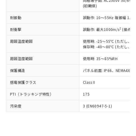
類(PBB) 1000ppm以下、ポリ臭化ジフェニルエーテル類
同極端子間: AC2500V 50/60
Cr(Ⅵ)(六価クロム) : 1000ppm、 PBBs(ポリ臭化ビフェ
とります。
了承ください。
(PBDE) 1000ppm以下、フタル酸ビス(2-エチルヘキシ
○
一定数以上の在庫あり
ニル類) : 1000ppm、 PBDEs(ポリ臭化ジフェニルエーテ
(初期値)
当社は規制貨物を破棄する場合は、完
ル) (DEHP)(別名：DOP) 1000ppm以下、フタル酸ブチ
正式な納期状況および標準価格はお客
ル類) : 1000ppm、
ルベンジル（BBP） 1000ppm以下、フタル酸ジブチル
全に破砕するなど、違法に輸出されな
DBP(フタル酸ジブチル) : 1000ppm、 DIBP(フタル酸ジ
様のお取引先、またはお客様担当のオ
耐振動
誤動作: 10～55Hz 複振幅 1.
（DBP） 1000ppm以下、フタル酸ジイソブチル
イソブチル) : 1000ppm、 BBP(フタル酸ブチルベンジ
△
一定数には満たないが在庫あり
いよう必要な手段を講じます。
ムロン制御機器販売店・当社販売員に
(DIBP) 1000ppm以下
ル) : 1000ppm、
当社は貴社製品を、核兵器、ミサイ
但し、RoHS指令で産業用監視および制御機器に対する
DEHP(フタル酸ビス(2-エチルヘキシル)) : 1000ppm
ご相談ください。
2
耐衝撃
誤動作: 最大1000m/s
(接点開
適用除外項目は除く。
ル、化学兵器、生物兵器またはその他
－
在庫なし(最新の在庫状況につ
オムロン制御機器販売店や当社販売拠
フタル酸エステル類の４物質については閾値を超える意
武器並びにこれらの製造装置等に一切
いては、お客様のお取引先、ま
周囲温度範囲
図的な使用がないことを確認しています。
使用時: -25～55℃ (ただし
点は「
販売ネットワーク
」をご確認
※2 環境保護使用期限
使用いたしません。
保存時: -40～80℃ (ただし
たはお客様担当のオムロン制御
ください。
当社は、貴社製品を第三者に販売する
機器販売店・当社販売員にご確
在庫状況および標準価格結果を当社の
※2 対応予定月
「ｅ」：有害物質（10物質）のすべてが基
周囲湿度範囲
使用時: 35～85%RH
場合は、上記1、2および3の内容を当
認ください)
事前の承諾なく第三者に漏洩または開
準値以下であることを示します。
該第三者に通知します。また当社は、
示しないようお願いします。
保護構造
パネル前面: IP66、NEMA4X, N
部品在庫の切り替え状況などにより、予定
「10」：通常の使用状況下において有害物
販売先および販売に係わる関係者が違
マイパーツ機能（部品リスト作成サー
空
受注生産機種、また在庫状況の
月が前後することがあります。
質が外部に漏えいし、環境に深刻な影響を
法に輸出するおそれがある場合は、取
ビス）をご利用いただくには、I-Web
白
情報を公開していない機種
感電保護クラス
Class II
及ぼさない年数を意味します。
り引きをいたしません。
メンバーズにご登録されている必要が
「－」：未確認です。当社販売部門へお問
あります。
PTI（トラッキング特性）
175
い合わせください。
お客様が当ウェブサイト上で当社にご
※3 非含有証明書ダウンロード
登録された部品リストについて、当社
汚染度
3 (EN60947-5-1)
および当社の共同利用者が、当社の製
下記の非含有証明書をダウンロードするこ
品・サービスに関するお客様との取
とができます。
合意する
キャンセル
引・商談に必要な範囲で利用すること
をご了承ください。
EU RoHS指令（10物質）の非含有証明書