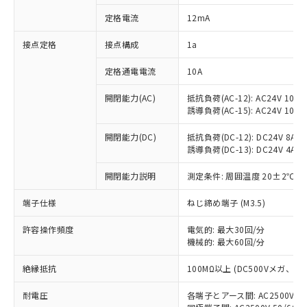
対応済み：EU RoHS指令（10物質）の
定格電流
12mA
非含有に対応した製品が提供可能な商品で
す。
接点定格
接点構成
1a
対応予定：EU RoHS指令（10物質）の非含
ご利用条件
有に対応した製品に切り替える予定のある
定格通電電流
10A
商品です。
対応予定なし：EU RoHS指令（10物質）の
開閉能力(AC)
抵抗負荷(AC-12): AC24V 10A/A
以下の条件をお読みいただき、同意のうえ
非含有に非対応の商品で、対応品を出す予
誘導負荷(AC-15): AC24V 10A/AC
ご利用ください。
定はありません。
調査・確認中：EU RoHS指令（10物質）の
開閉能力(DC)
抵抗負荷(DC-12): DC24V 8A/DC
本サービスは、当社制御機器事業取扱
※1 中国RoHS○×表
誘導負荷(DC-13): DC24V 4A/DC
非含有の対応状況を調査中または確認中の
商品の当社在庫状況および標準価格
商品です。
(税抜)を提供させていただくもので
開閉能力説明
測定条件: 周囲温度 20±2℃、
「○」：最大均質材料含有率が中国RoHSの
非該当品：ライセンス料など無形物で、有
す。
基準値以下であることを示します。
害物質有無と関係のない商品です。
当社制御機器事業取扱商品の中には、
端子仕様
ねじ締め端子 (M3.5)
「×」：最大均質材料含有率が中国RoHSの
仕入先様の事情により、非含有部品として
本サービスの対象外となる商品もある
基準値を超えていることを示します。
いたものが、含有品と判明した場合などや
当社は、これら貴社製品のうち、外国
ことをご了承ください。
許容操作頻度
電気的: 最大30回/分
「－」：未確認です。当社販売部門へお問
むを得ず変更することがあります。
為替および外国貿易法に定める商品
機械的: 最大60回/分
在庫状況および標準価格照会結果は、
い合わせください。
（以下｢規制貨物等」という）を輸出
記載している更新日時点での社内デー
*EU RoHS指令（10物質）：
または国外への提供する場合は、日本
絶縁抵抗
100MΩ以上 (DC500Vメガ、
記
タに基づき作成されるものであり、閲
説明
鉛(Pb) 1000ppm以下、 水銀(Hg) 1000ppm以下、 カド
*中国RoHS10物質の基準値 (GB/T26572)：
国政府の輸出許可(または役務取引許
号
覧された時点での実際の在庫および標
ミウム(Cd) 100ppm以下、
Pb(鉛) :1000ppm、 Hg(水銀) : 1000ppm、 Cd(カドミウ
耐電圧
各端子とアース間: AC2500V 50/
可)を取得するなどの必要な手続きを
六価クロム(Cr(Ⅵ)) 1000ppm以下、ポリ臭化ビフェニル
ム) : 100ppm、
準価格とは異なる場合があることをご