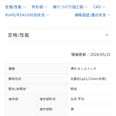
定格/性能
外形図
取りつけ穴加工図
CAD
RoHS/REACH対応状況
規格認証/適合状況
定格/性能
情報更新：2026/05/21
種類
押ボタンスイッチ
胴体形状
丸胴形(φ22/25mm共用)
照光/非照光
照光
操作部
操作部形状
丸形 平形
操作部色
黄