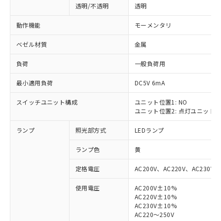
透明/不透明
透明
動作機能
モーメンタリ
ベゼル材質
金属
負荷
一般負荷用
最小適用負荷
DC5V 6mA
スイッチユニット構成
ユニット位置1: NO
ユニット位置2: 点灯ユニット
ランプ
照光部方式
LEDランプ
ランプ色
黄
定格電圧
AC200V、AC220V、AC230V、
使用電圧
AC200V±10%
AC220V±10%
※1 対応状況
AC230V±10%
AC220～250V