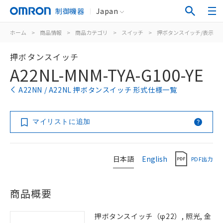
制御機器
Japan
ホーム
>
商品情報
>
商品カテゴリ
>
スイッチ
>
押ボタンスイッチ/表示灯
押ボタンスイッチ
A22NL-MNM-TYA-G100-YE
A22NN / A22NL 押ボタンスイッチ 形式仕様一覧
マイリストに追加
日本語
English
PDF出力
商品概要
押ボタンスイッチ（φ22）, 照光, 金