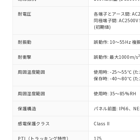
また、RoHS指
混在することから
既に当社にて対応
耐電圧
各端子とアース間: AC250
り割愛しておりま
同極端子間: AC2500V
(初期値)
耐振動
誤動作: 10～55Hz 複
耐衝撃
誤動作: 最大1000m/s
周囲温度範囲
使用時: -25～55℃
保存時: -40～80℃
周囲湿度範囲
使用時: 35～85%RH
保護構造
パネル前面: IP66、NEM
感電保護クラス
Class II
PTI（トラッキング特性）
175