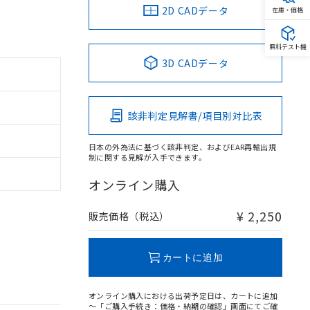
2D CADデータ
在庫・価格
無料テスト機
3D CADデータ
該非判定見解書/項目別対比表
日本の外為法に基づく該非判定、およびEAR再輸出規
制に関する見解が入手できます。
オンライン購入
¥ 2,250
販売価格（税込）
カートに追加
オンライン購入における出荷予定日は、カートに追加
～「ご購入手続き：価格・納期の確認」画面にてご確