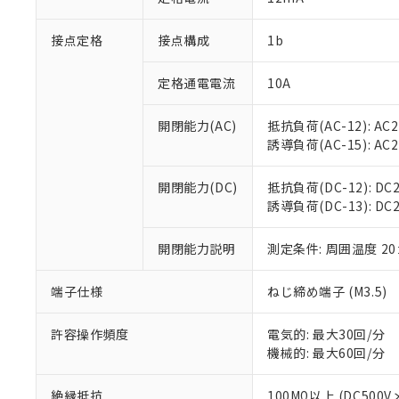
「×」：最大均質
本サービスは
当社は、これ
*EU RoHS指令（10物
「－」：未確認で
鉛(Pb) 1000ppm以下、
接点定格
接点構成
1b
くものです。
う）を輸出ま
記
説明
六価クロム(Cr(Ⅵ)) 1
当社制御機器
などの必要な
フタル酸ビス(2-エチルヘ
号
*中国RoHS10物質の基準値 
ル（DBP） 1000ppm
在庫状況およ
当社は規制貨
定格通電電流
10A
Pb(鉛) :1000ppm、 Hg
但し、RoHS指令で産
のであり、閲
ます。
Cr(Ⅵ)(六価クロム) : 
フタル酸エステル類の４
○
一定数以
DBP(フタル酸ジブチル) :
い。
当社は貴社製
開閉能力(AC)
抵抗負荷(AC-12): AC24
DEHP(フタル酸ビス(2-エ
正式な納期状
置等に一切使
誘導負荷(AC-15): AC24V
当社販売員に
※2 対応予定月
△
一定数に
当社は、貴社
オムロン制御
また当社は、
※2 環境保護使
開閉能力(DC)
抵抗負荷(DC-12): DC24
在庫状況およ
部品在庫の切り替
たしません。
－
在庫なし
誘導負荷(DC-13): DC24
す。
「ｅ」：有害物質
機器販売
マイパーツ機
「10」：通常の
ている必要が
開閉能力説明
測定条件: 周囲温度 2
味します。
空
受注生産
お客様が当ウ
※3 非含有証明
「－」：未確認で
白
が、当社の製
端子仕様
ねじ締め端子 (M3.5)
さい。
下記の非含有証明
※当社の共同
許容操作頻度
電気的: 最大30回/分
いる法人を指
EU RoHS指令（
機械的: 最大60回/分
51物質の非含有証
※本証明書は発行
絶縁抵抗
100MΩ以上 (DC5