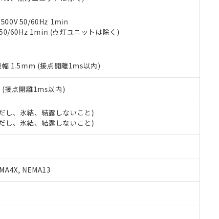
令のフタル酸エステル類４物質の対応では、対応完了までの期間は出
備考欄に対応日を記載しておりました。
品への在庫切替を完了していることから、特段のことがない限り、20
0V 50/60Hz 1min
す。
 50/60Hz 1min (点灯ユニットは除く)
振幅 1.5mm (接点開離1ms以内)
2
(接点開離1ms以内)
 (ただし、氷結、結露しないこと)
 (ただし、氷結、結露しないこと)
A4X, NEMA13