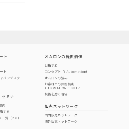
ート
オムロンの提供価値
目指す姿
ポート
コンセプト「i-Automation!」
ジャパンデスク
オムロンの強み
お客様との共創拠点
AUTOMATION CENTER
DIBP
BBP
DEHP
環境保護
技術を磨く現場
・セミナ
状況ページへ
使用期限
検索ください
案内
販売ネットワーク
講する
O
O
O
10
国内販売ネットワーク
ス一覧（PDF）
海外販売ネットワーク