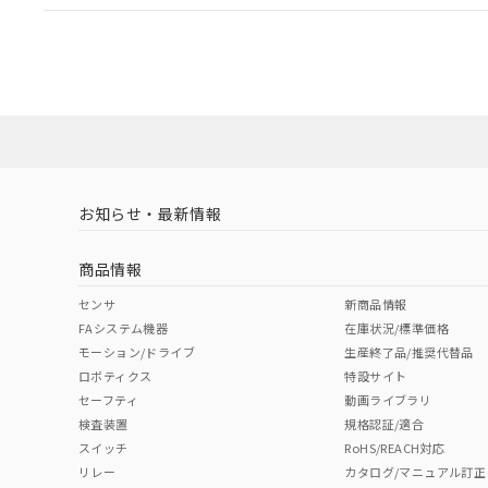
EU RoHS
注意事項・凡例
UL認証
CSA認証
CEマーキング
ダウンロードデータをご利用いただく前に、以下を必ずお読
Yes
Yes
Yes
対応状況
対応予定月
※1
※2
ソフトウェアの使用条件
対応済み
LR型式承認
DNV型式承認
BV型式承認
KR
（イギリス
（ノルウェー
（フランス
（
お知らせ・最新情報
中国 RoHS
注意事項・凡例
船舶規格）
船舶規格）
船舶規格）
船
商品情報
No
No
No
No
中国 RoHS表
※1 ※2
センサ
新商品情報
FAシステム機器
在庫状況/標準価格
Pb
Hg
Cd
Cr(V
モーション/ドライブ
生産終了品/推奨代替品
ロボティクス
特設サイト
セーフティ
動画ライブラリ
検査装置
規格認証/適合
X
O
O
O
スイッチ
RoHS/REACH対応
リレー
カタログ/マニュアル訂正