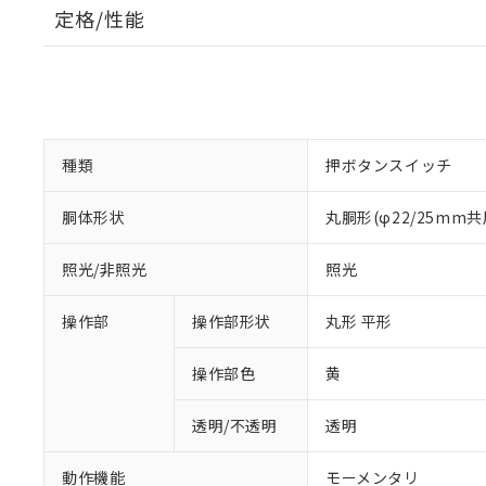
定格/性能
種類
押ボタンスイッチ
胴体形状
丸胴形(φ22/25mm共
照光/非照光
照光
操作部
操作部形状
丸形 平形
操作部色
黄
透明/不透明
透明
動作機能
モーメンタリ