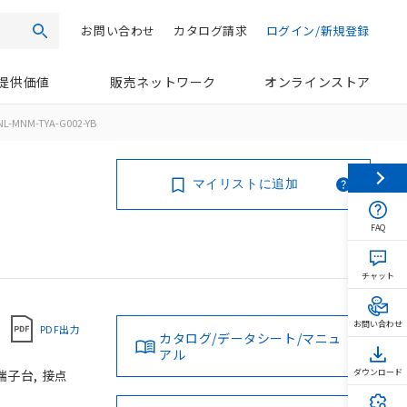
お問い合わせ
カタログ請求
ログイン/新規登録
検索
提供価値
販売ネットワーク
オンラインストア
L-MNM-TYA-G002-YB
マイリストに追加
FAQ
チャット
お問い合わせ
PDF出力
カタログ/データシート/マニュ
アル
端子台, 接点
ダウンロード