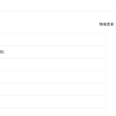
情報更新：2
用)