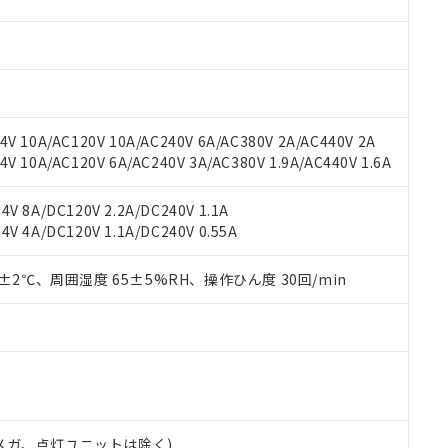
材料含有率が中国RoHSの基準値を超えていることを示します。
、当社制御機器事業取扱商品の当社在庫状況および標準価格(税抜)
ら貴社製品のうち、外国為替および外国貿易法に定める商品（以下｢
質）：
す。当社販売部門へお問い合わせください。
 水銀(Hg) 1000ppm以下、 カドミウム(Cd) 100ppm以下、
たは国外への提供する場合は、日本国政府の輸出許可(または役務取
000ppm以下、ポリ臭化ビフェニル類(PBB) 1000ppm以下、ポリ臭化ジフェニルエーテル類(P
事業取扱商品の中には、本サービスの対象外となる商品もあること
手続きをとります。
キシル) (DEHP)(別名：DOP) 1000ppm以下、フタル酸ブチルベンジル（BBP） 100
(GB/T26572)：
以下、フタル酸ジイソブチル (DIBP) 1000ppm以下
び標準価格照会結果は、記載している更新日時点での社内データに
物を破棄する場合は、完全に破砕するなど、違法に輸出されないよ
(水銀) : 1000ppm、 Cd(カドミウム) : 100ppm、
業用監視および制御機器に対する適用除外項目は除く。
覧された時点での実際の在庫および標準価格とは異なる場合がある
1000ppm、 PBBs(ポリ臭化ビフェニル類) : 1000ppm、 PBDEs(ポリ臭化ジフェニルエーテル類
物質については閾値を超える意図的な使用がないことを確認しています。
上の在庫あり
 1000ppm、 DIBP(フタル酸ジイソブチル) : 1000ppm、 BBP(フタル酸ブチルベンジル) :
品を、核兵器、ミサイル、化学兵器、生物兵器またはその他武器並
V 10A/AC120V 10A/AC240V 6A/AC380V 2A/AC440V 2A
チルヘキシル)) : 1000ppm
況および標準価格はお客様のお取引先、またはお客様担当のオムロ
用いたしません。
 10A/AC120V 6A/AC240V 3A/AC380V 1.9A/AC440V 1.6A
ご相談ください。
は満たないが在庫あり
製品を第三者に販売する場合は、上記1、2および3の内容を当該第
機器販売店や当社販売拠点は「
販売ネットワーク
」をご確認くだ
販売先および販売に係わる関係者が違法に輸出するおそれがある場
用期限
V 8A/DC120V 2.2A/DC240V 1.1A
び標準価格結果を当社の事前の承諾なく第三者に漏洩または開示し
え状況などにより、予定月が前後することがあります。
(最新の在庫状況については、お客様のお取引先、またはお客様担当
V 4A/DC120V 1.1A/DC240V 0.55A
（10物質）のすべてが基準値以下であることを示します。
店・当社販売員にご確認ください)
能（部品リスト作成サービス）をご利用いただくには、I-Webメン
使用状況下において有害物質が外部に漏えいし、環境に深刻な影響を
あります。
0±2℃、周囲湿度 65±5%RH、操作ひん度 30回/min
機種、また在庫状況の情報を公開していない機種
ェブサイト上で当社にご登録された部品リストについて、当社およ
書ダウンロード
す。当社販売部門へお問い合わせください。
品・サービスに関するお客様との取引・商談に必要な範囲で利用す
合意する
キャンセル
書をダウンロードすることができます。
利用者とは、
"個人情報の共同利用に関して"
の「1.共同利用者の
します。
10物質）の非含有証明書
明書（当社基準）
日時点で非含有を証明するもので、過去に遡って非含有を証明するも
00Vメガ、点灯ユニットは除く)