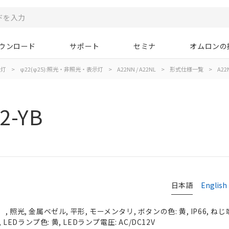
ウンロード
サポート
セミナ
オムロンの
示灯
>
φ22(φ25):照光・非照光・表示灯
>
A22NN / A22NL
>
形式仕様一覧
>
A22N
2-YB
日本語
English
照光, 金属ベゼル, 平形, モーメンタリ, ボタンの色: 黄, IP66, ねじ
 LEDランプ色: 黄, LEDランプ電圧: AC/DC12V