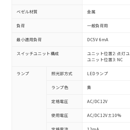
ベゼル材質
金属
負荷
一般負荷用
最小適用負荷
DC5V 6mA
スイッチユニット構成
ユニット位置2: 点灯
ユニット位置3: NC
ランプ
照光部方式
LEDランプ
※1 対応状況
ランプ色
黄
対応済み：EU
対応予定：EU R
対応予定なし：EU
定格電圧
AC/DC12V
調査・確認中：EU
ご利用条件
非該当品：ライセ
使用電圧
AC/DC12V±10%
※1 中国RoHS
仕入先様の事情に
があります。
以下の条件をお読
定格電流
12mA
「○」：最大均質