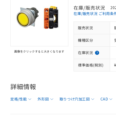
在庫/販売状況
20
在庫/販売状況 ご利用条
販売状況
機種区分
画像をクリックすると大きくなります
在庫状況
標準価格(税別)
詳細情報
定格/性能
外形図
取りつけ穴加工図
CAD