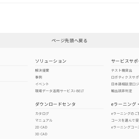
CCC認証
電波法
みください。
Yes
N/A
非含有証明書
※3
ページ先頭へ戻る
ダウンロードはこちら
型式承認
NK型式承認
ABS型式承認
韓国
（日本
（アメリカ
ソリューション
サービスサポ
舶規格）
船舶規格）
船舶規格）
解決提案
テスト機貸出
事例
ロボティクスサ
No
No
イベント
日本語相談窓口
現場データ活用サービスi-BELT
輸出該非判定
I)
PBBs
PBDEs
DBP
ダウンロードセンタ
eラーニング
この製品の規格認証/適合
その他の認証はこちらのページからご
カタログ
eラーニングのご
マニュアル
コースを選んで受
O
O
O
2D CAD
eラーニングコー
3D CAD