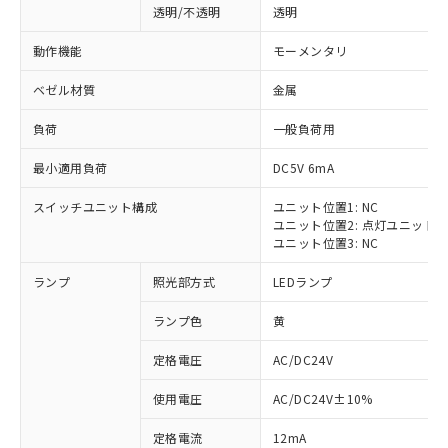
透明/不透明
透明
動作機能
モーメンタリ
ベゼル材質
金属
負荷
一般負荷用
最小適用負荷
DC5V 6mA
スイッチユニット構成
ユニット位置1: NC
ユニット位置2: 点灯ユニット
ユニット位置3: NC
ランプ
照光部方式
LEDランプ
ランプ色
黄
定格電圧
AC/DC24V
※1 対応状況
使用電圧
AC/DC24V±10%
定格電流
12mA
対応済み：EU RoHS指令（10物質）の