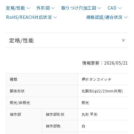
定格/性能
外形図
取りつけ穴加工図
CAD
RoHS/REACH対応状況
規格認証/適合状況
定格/性能
情報更新：2026/05/21
種類
押ボタンスイッチ
胴体形状
丸胴形(φ22/25mm共用)
照光/非照光
照光
操作部
操作部形状
丸形 平形
操作部色
白