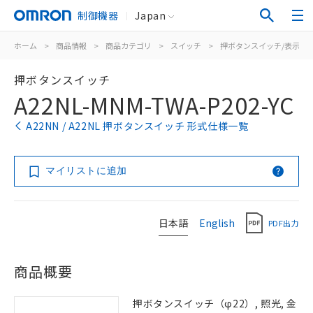
制御機器
Japan
ホーム
>
商品情報
>
商品カテゴリ
>
スイッチ
>
押ボタンスイッチ/表示灯
押ボタンスイッチ
A22NL-MNM-TWA-P202-YC
A22NN / A22NL 押ボタンスイッチ 形式仕様一覧
マイリストに追加
日本語
English
PDF出力
商品概要
押ボタンスイッチ（φ22）, 照光, 金