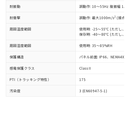
○
一定数以上の在庫あり
ニル類) : 1000ppm、 PBDEs(ポリ臭化ジフェニルエーテ
当社は規制貨物を破棄する場合は、完
ル) (DEHP)(別名：DOP) 1000ppm以下、フタル酸ブチ
正式な納期状況および標準価格はお客
ル類) : 1000ppm、
耐振動
誤動作: 10～55Hz 複振幅 1.
ルベンジル（BBP） 1000ppm以下、フタル酸ジブチル
全に破砕するなど、違法に輸出されな
DBP(フタル酸ジブチル) : 1000ppm、 DIBP(フタル酸ジ
様のお取引先、またはお客様担当のオ
（DBP） 1000ppm以下、フタル酸ジイソブチル
イソブチル) : 1000ppm、 BBP(フタル酸ブチルベンジ
△
一定数には満たないが在庫あり
いよう必要な手段を講じます。
ムロン制御機器販売店・当社販売員に
(DIBP) 1000ppm以下
2
耐衝撃
ル) : 1000ppm、
誤動作: 最大1000m/s
(接点開
当社は貴社製品を、核兵器、ミサイ
但し、RoHS指令で産業用監視および制御機器に対する
DEHP(フタル酸ビス(2-エチルヘキシル)) : 1000ppm
ご相談ください。
適用除外項目は除く。
ル、化学兵器、生物兵器またはその他
－
在庫なし(最新の在庫状況につ
オムロン制御機器販売店や当社販売拠
周囲温度範囲
使用時: -25～55℃ (ただし
フタル酸エステル類の４物質については閾値を超える意
武器並びにこれらの製造装置等に一切
いては、お客様のお取引先、ま
図的な使用がないことを確認しています。
保存時: -40～80℃ (ただし
点は「
販売ネットワーク
」をご確認
※2 環境保護使用期限
使用いたしません。
たはお客様担当のオムロン制御
ください。
当社は、貴社製品を第三者に販売する
周囲湿度範囲
使用時: 35～85%RH
機器販売店・当社販売員にご確
在庫状況および標準価格結果を当社の
※2 対応予定月
「ｅ」：有害物質（10物質）のすべてが基
場合は、上記1、2および3の内容を当
認ください)
事前の承諾なく第三者に漏洩または開
準値以下であることを示します。
保護構造
パネル前面: IP66、NEMA4X, N
該第三者に通知します。また当社は、
示しないようお願いします。
部品在庫の切り替え状況などにより、予定
「10」：通常の使用状況下において有害物
販売先および販売に係わる関係者が違
マイパーツ機能（部品リスト作成サー
空
受注生産機種、また在庫状況の
感電保護クラス
Class II
月が前後することがあります。
質が外部に漏えいし、環境に深刻な影響を
法に輸出するおそれがある場合は、取
ビス）をご利用いただくには、I-Web
白
情報を公開していない機種
及ぼさない年数を意味します。
り引きをいたしません。
メンバーズにご登録されている必要が
PTI（トラッキング特性）
175
「－」：未確認です。当社販売部門へお問
あります。
い合わせください。
お客様が当ウェブサイト上で当社にご
汚染度
3 (EN60947-5-1)
※3 非含有証明書ダウンロード
登録された部品リストについて、当社
および当社の共同利用者が、当社の製
下記の非含有証明書をダウンロードするこ
品・サービスに関するお客様との取
とができます。
合意する
キャンセル
引・商談に必要な範囲で利用すること
をご了承ください。
EU RoHS指令（10物質）の非含有証明書
※当社の共同利用者とは、
"個人情報