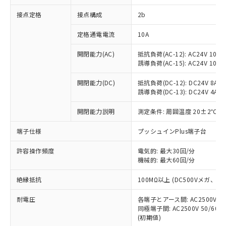
非含有に対応した製品が提供可能な商品で
接点定格
接点構成
2b
す。
対応予定：EU RoHS指令（10物質）の非含
ご利用条件
定格通電電流
10A
有に対応した製品に切り替える予定のある
商品です。
開閉能力(AC)
抵抗負荷(AC-12): AC24V 10A/A
対応予定なし：EU RoHS指令（10物質）の
誘導負荷(AC-15): AC24V 10A/AC
以下の条件をお読みいただき、同意のうえ
非含有に非対応の商品で、対応品を出す予
ご利用ください。
定はありません。
開閉能力(DC)
抵抗負荷(DC-12): DC24V 8A/DC
調査・確認中：EU RoHS指令（10物質）の
誘導負荷(DC-13): DC24V 4A/DC
本サービスは、当社制御機器事業取扱
※1 中国RoHS○×表
非含有の対応状況を調査中または確認中の
商品の当社在庫状況および標準価格
開閉能力説明
測定条件: 周囲温度 20±2℃、
商品です。
(税抜)を提供させていただくもので
「○」：最大均質材料含有率が中国RoHSの
非該当品：ライセンス料など無形物で、有
す。
端子仕様
プッシュインPlus端子台
基準値以下であることを示します。
害物質有無と関係のない商品です。
当社制御機器事業取扱商品の中には、
「×」：最大均質材料含有率が中国RoHSの
仕入先様の事情により、非含有部品として
本サービスの対象外となる商品もある
許容操作頻度
電気的: 最大30回/分
基準値を超えていることを示します。
いたものが、含有品と判明した場合などや
当社は、これら貴社製品のうち、外国
ことをご了承ください。
機械的: 最大60回/分
「－」：未確認です。当社販売部門へお問
むを得ず変更することがあります。
為替および外国貿易法に定める商品
在庫状況および標準価格照会結果は、
い合わせください。
（以下｢規制貨物等」という）を輸出
絶縁抵抗
100MΩ以上 (DC500Vメガ、
記載している更新日時点での社内デー
*EU RoHS指令（10物質）：
または国外への提供する場合は、日本
記
タに基づき作成されるものであり、閲
説明
鉛(Pb) 1000ppm以下、 水銀(Hg) 1000ppm以下、 カド
*中国RoHS10物質の基準値 (GB/T26572)：
国政府の輸出許可(または役務取引許
耐電圧
各端子とアース間: AC2500V 50/
号
覧された時点での実際の在庫および標
ミウム(Cd) 100ppm以下、
Pb(鉛) :1000ppm、 Hg(水銀) : 1000ppm、 Cd(カドミウ
同極端子間: AC2500V 50/60
可)を取得するなどの必要な手続きを
六価クロム(Cr(Ⅵ)) 1000ppm以下、ポリ臭化ビフェニル
ム) : 100ppm、
準価格とは異なる場合があることをご
類(PBB) 1000ppm以下、ポリ臭化ジフェニルエーテル類
(初期値)
Cr(Ⅵ)(六価クロム) : 1000ppm、 PBBs(ポリ臭化ビフェ
とります。
了承ください。
(PBDE) 1000ppm以下、フタル酸ビス(2-エチルヘキシ