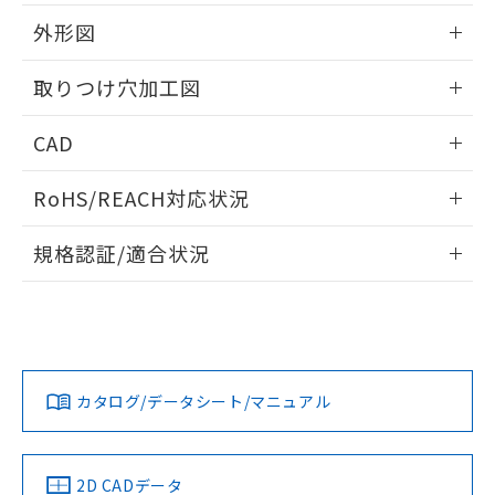
51物質の非含有証明書（当社基準）
の共同利用に関して"
の「1.共同利
※本証明書は発行日時点で非含有を証明す
外形図
用者の範囲」に記載されている法人を
るもので、過去に遡って非含有を証明する
指します。
ものではありません。
情報更新：2026/05/21
取りつけ穴加工図
また、RoHS指令のフタル酸エステル類４
物質の対応では、対応完了までの期間は出
情報更新：2026/05/21
CAD
荷製品に未対応品が混在することから備考
欄に対応日を記載しておりました。
ログイン/会員登録いただくと、CADデータをダウンロー
既に当社にて対応品への在庫切替を完了
RoHS/REACH対応状況
ドすることができます。
していることから、特段のことがない限
り、2022年1月12日より割愛しておりま
情報更新：2026/7/29
規格認証/適合状況
す。
ログイン/会員登録
EU RoHS
注意事項・凡例
A22NL-MNM-TWA-P202-YCについての規格認証/適合状況に
ついては、「カスタマーサポートセンタ お客様相談室」また
は貴社担当オムロン営業員または販売店にお問い合わせくだ
対応状況
対応予定月
※1
※2
さい。
ダウンロードデータをご利用いただく前に、以下を必ずお読
みください。
カタログ/データシート/マニュアル
対応済み
ソフトウェアの使用条件
お問い合わせ
中国 RoHS
注意事項・凡例
2D CADデータ