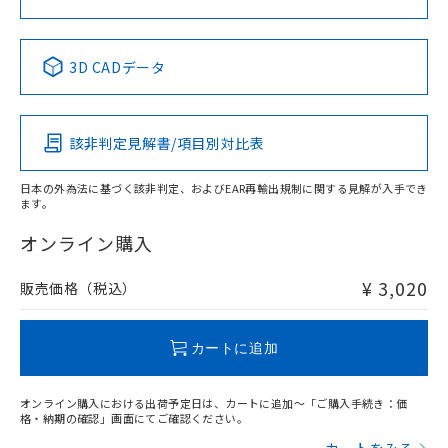
中国 RoHS表
※1 ※2
3D CADデータ
Pb
Hg
Cd
Cr(VI)
該非判定見解書/項目別対比表
X
O
O
O
日本の外為法に基づく該非判定、およびEAR再輸出規制に関する見解が入手でき
ます。
"対応済み"や非含有の記載がされた商品であっても、流通
在庫等で未対応品が混在する可能性があります。
オンライン購入
非含有品が必要な際は、弊社営業部門もしくは販売店へお
問い合わせください。
¥ 3,020
販売価格（税込）
この製品のRoHS/REACH対応状況ページへ
カートに追加
オンライン購入における出荷予定日は、カートに追加～「ご購入手続き：価
格・納期の確認」画面にてご確認ください。