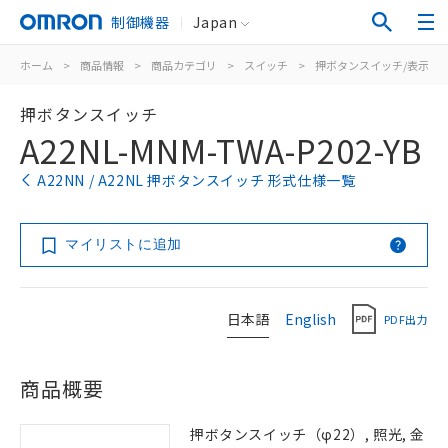
制御機器
Japan
ホーム
>
商品情報
>
商品カテゴリ
>
スイッチ
>
押ボタンスイッチ/表示灯
押ボタンスイッチ
A22NL-MNM-TWA-P202-YB
A22NN / A22NL 押ボタンスイッチ 形式仕様一覧
マイリストに追加
日本語
English
PDF出力
商品概要
押ボタンスイッチ（φ22）, 照光, 金