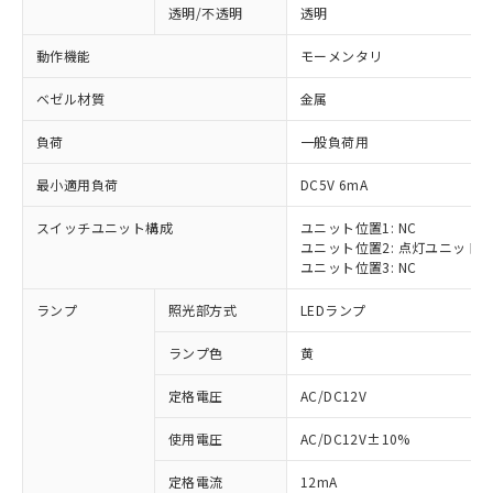
透明/不透明
透明
動作機能
モーメンタリ
ベゼル材質
金属
負荷
一般負荷用
最小適用負荷
DC5V 6mA
スイッチユニット構成
ユニット位置1: NC
ユニット位置2: 点灯ユニット
ユニット位置3: NC
ランプ
照光部方式
LEDランプ
ランプ色
黄
定格電圧
AC/DC12V
※1 対応状況
使用電圧
AC/DC12V±10%
定格電流
12mA
対応済み：EU RoHS指令（10物質）の