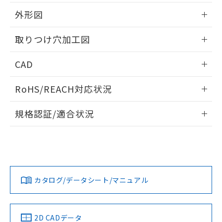
51物質の非含有証明書（当社基準）
の共同利用に関して"
の「1.共同利
※本証明書は発行日時点で非含有を証明す
外形図
用者の範囲」に記載されている法人を
るもので、過去に遡って非含有を証明する
指します。
ものではありません。
情報更新：2026/05/21
取りつけ穴加工図
また、RoHS指令のフタル酸エステル類４
物質の対応では、対応完了までの期間は出
情報更新：2026/05/21
CAD
荷製品に未対応品が混在することから備考
欄に対応日を記載しておりました。
ログイン/会員登録いただくと、CADデータをダウンロー
既に当社にて対応品への在庫切替を完了
RoHS/REACH対応状況
ドすることができます。
していることから、特段のことがない限
り、2022年1月12日より割愛しておりま
情報更新：2026/7/29
規格認証/適合状況
す。
ログイン/会員登録
EU RoHS
注意事項・凡例
A22NL-MNM-TWA-P202-YBについての規格認証/適合状況に
ついては、「カスタマーサポートセンタ お客様相談室」また
は貴社担当オムロン営業員または販売店にお問い合わせくだ
対応状況
対応予定月
※1
※2
さい。
ダウンロードデータをご利用いただく前に、以下を必ずお読
みください。
カタログ/データシート/マニュアル
対応済み
ソフトウェアの使用条件
お問い合わせ
中国 RoHS
注意事項・凡例
2D CADデータ