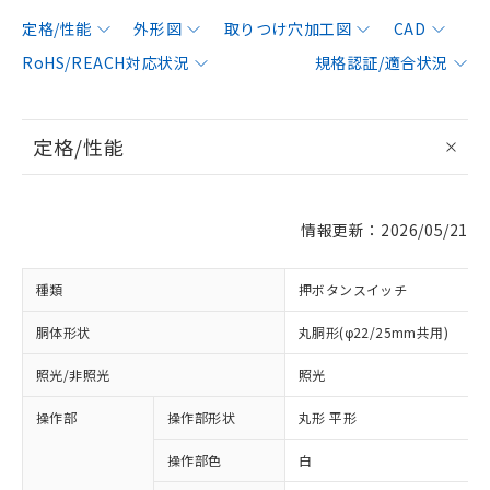
定格/性能
外形図
取りつけ穴加工図
CAD
RoHS/REACH対応状況
規格認証/適合状況
定格/性能
情報更新：2026/05/21
種類
押ボタンスイッチ
胴体形状
丸胴形(φ22/25mm共用)
照光/非照光
照光
操作部
操作部形状
丸形 平形
操作部色
白