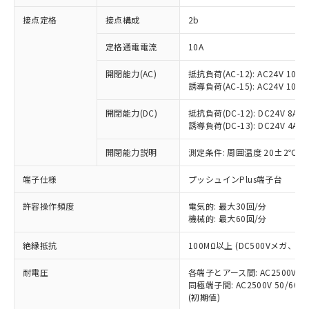
非含有に対応した製品が提供可能な商品で
接点定格
接点構成
2b
す。
対応予定：EU RoHS指令（10物質）の非含
ご利用条件
定格通電電流
10A
有に対応した製品に切り替える予定のある
商品です。
開閉能力(AC)
抵抗負荷(AC-12): AC24V 10A/A
対応予定なし：EU RoHS指令（10物質）の
誘導負荷(AC-15): AC24V 10A/AC
以下の条件をお読みいただき、同意のうえ
非含有に非対応の商品で、対応品を出す予
ご利用ください。
定はありません。
開閉能力(DC)
抵抗負荷(DC-12): DC24V 8A/DC
調査・確認中：EU RoHS指令（10物質）の
誘導負荷(DC-13): DC24V 4A/DC
本サービスは、当社制御機器事業取扱
※1 中国RoHS○×表
非含有の対応状況を調査中または確認中の
商品の当社在庫状況および標準価格
開閉能力説明
測定条件: 周囲温度 20±2℃、
商品です。
(税抜)を提供させていただくもので
「○」：最大均質材料含有率が中国RoHSの
非該当品：ライセンス料など無形物で、有
す。
端子仕様
プッシュインPlus端子台
基準値以下であることを示します。
害物質有無と関係のない商品です。
当社制御機器事業取扱商品の中には、
「×」：最大均質材料含有率が中国RoHSの
仕入先様の事情により、非含有部品として
本サービスの対象外となる商品もある
許容操作頻度
電気的: 最大30回/分
基準値を超えていることを示します。
いたものが、含有品と判明した場合などや
当社は、これら貴社製品のうち、外国
ことをご了承ください。
機械的: 最大60回/分
「－」：未確認です。当社販売部門へお問
むを得ず変更することがあります。
為替および外国貿易法に定める商品
在庫状況および標準価格照会結果は、
い合わせください。
（以下｢規制貨物等」という）を輸出
絶縁抵抗
100MΩ以上 (DC500Vメガ、
記載している更新日時点での社内デー
*EU RoHS指令（10物質）：
または国外への提供する場合は、日本
記
タに基づき作成されるものであり、閲
説明
鉛(Pb) 1000ppm以下、 水銀(Hg) 1000ppm以下、 カド
*中国RoHS10物質の基準値 (GB/T26572)：
国政府の輸出許可(または役務取引許
耐電圧
各端子とアース間: AC2500V 50/
号
覧された時点での実際の在庫および標
ミウム(Cd) 100ppm以下、
Pb(鉛) :1000ppm、 Hg(水銀) : 1000ppm、 Cd(カドミウ
同極端子間: AC2500V 50/60
可)を取得するなどの必要な手続きを
六価クロム(Cr(Ⅵ)) 1000ppm以下、ポリ臭化ビフェニル
ム) : 100ppm、
準価格とは異なる場合があることをご
類(PBB) 1000ppm以下、ポリ臭化ジフェニルエーテル類
(初期値)
Cr(Ⅵ)(六価クロム) : 1000ppm、 PBBs(ポリ臭化ビフェ
とります。
了承ください。
(PBDE) 1000ppm以下、フタル酸ビス(2-エチルヘキシ