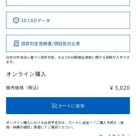
中国 RoHS表
※1 ※2
3D CADデータ
Pb
Hg
Cd
Cr(VI)
該非判定見解書/項目別対比表
X
O
O
O
日本の外為法に基づく該非判定、およびEAR再輸出規制に関する見解が入手でき
ます。
"対応済み"や非含有の記載がされた商品であっても、流通
在庫等で未対応品が混在する可能性があります。
オンライン購入
非含有品が必要な際は、弊社営業部門もしくは販売店へお
問い合わせください。
¥ 3,020
販売価格（税込）
この製品のRoHS/REACH対応状況ページへ
カートに追加
オンライン購入における出荷予定日は、カートに追加～「ご購入手続き：価
格・納期の確認」画面にてご確認ください。