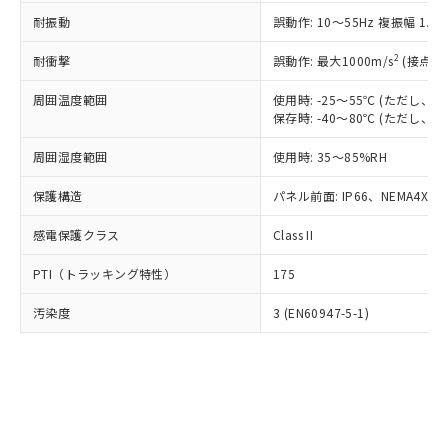
○
一定数以上の在庫あり
ニル類) : 1000ppm、 PBDEs(ポリ臭化ジフェニルエーテ
当社は規制貨物を破棄する場合は、完
ル) (DEHP)(別名：DOP) 1000ppm以下、フタル酸ブチ
正式な納期状況および標準価格はお客
ル類) : 1000ppm、
耐振動
誤動作: 10～55Hz 複振幅 1.
ルベンジル（BBP） 1000ppm以下、フタル酸ジブチル
全に破砕するなど、違法に輸出されな
DBP(フタル酸ジブチル) : 1000ppm、 DIBP(フタル酸ジ
様のお取引先、またはお客様担当のオ
（DBP） 1000ppm以下、フタル酸ジイソブチル
イソブチル) : 1000ppm、 BBP(フタル酸ブチルベンジ
△
一定数には満たないが在庫あり
いよう必要な手段を講じます。
ムロン制御機器販売店・当社販売員に
(DIBP) 1000ppm以下
2
耐衝撃
ル) : 1000ppm、
誤動作: 最大1000m/s
(接点開
当社は貴社製品を、核兵器、ミサイ
但し、RoHS指令で産業用監視および制御機器に対する
DEHP(フタル酸ビス(2-エチルヘキシル)) : 1000ppm
ご相談ください。
適用除外項目は除く。
ル、化学兵器、生物兵器またはその他
－
在庫なし(最新の在庫状況につ
オムロン制御機器販売店や当社販売拠
周囲温度範囲
使用時: -25～55℃ (ただし
フタル酸エステル類の４物質については閾値を超える意
武器並びにこれらの製造装置等に一切
いては、お客様のお取引先、ま
図的な使用がないことを確認しています。
保存時: -40～80℃ (ただし
点は「
販売ネットワーク
」をご確認
※2 環境保護使用期限
使用いたしません。
たはお客様担当のオムロン制御
ください。
当社は、貴社製品を第三者に販売する
周囲湿度範囲
使用時: 35～85%RH
機器販売店・当社販売員にご確
在庫状況および標準価格結果を当社の
※2 対応予定月
「ｅ」：有害物質（10物質）のすべてが基
場合は、上記1、2および3の内容を当
認ください)
事前の承諾なく第三者に漏洩または開
準値以下であることを示します。
保護構造
パネル前面: IP66、NEMA4X, N
該第三者に通知します。また当社は、
示しないようお願いします。
部品在庫の切り替え状況などにより、予定
「10」：通常の使用状況下において有害物
販売先および販売に係わる関係者が違
マイパーツ機能（部品リスト作成サー
空
受注生産機種、また在庫状況の
感電保護クラス
Class II
月が前後することがあります。
質が外部に漏えいし、環境に深刻な影響を
法に輸出するおそれがある場合は、取
ビス）をご利用いただくには、I-Web
白
情報を公開していない機種
及ぼさない年数を意味します。
り引きをいたしません。
メンバーズにご登録されている必要が
PTI（トラッキング特性）
175
「－」：未確認です。当社販売部門へお問
あります。
い合わせください。
お客様が当ウェブサイト上で当社にご
汚染度
3 (EN60947-5-1)
※3 非含有証明書ダウンロード
登録された部品リストについて、当社
および当社の共同利用者が、当社の製
下記の非含有証明書をダウンロードするこ
品・サービスに関するお客様との取
とができます。
合意する
キャンセル
引・商談に必要な範囲で利用すること
をご了承ください。
EU RoHS指令（10物質）の非含有証明書
※当社の共同利用者とは、
"個人情報