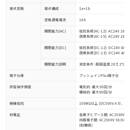
接点定格
接点構成
1a+1b
※1 対応状況
定格通電電流
10A
対応済み：EU RoHS指令（10物質）の
開閉能力(AC)
抵抗負荷(AC-12): AC24V 10A/A
非含有に対応した製品が提供可能な商品で
誘導負荷(AC-15): AC24V 10A/AC
す。
対応予定：EU RoHS指令（10物質）の非含
開閉能力(DC)
抵抗負荷(DC-12): DC24V 8A/DC
ご利用条件
有に対応した製品に切り替える予定のある
誘導負荷(DC-13): DC24V 4A/DC
商品です。
対応予定なし：EU RoHS指令（10物質）の
開閉能力説明
測定条件: 周囲温度 20±2℃、
以下の条件をお読みいただき、同意のうえ
非含有に非対応の商品で、対応品を出す予
ご利用ください。
端子仕様
プッシュインPlus端子台
定はありません。
調査・確認中：EU RoHS指令（10物質）の
本サービスは、当社制御機器事業取扱
※1 中国RoHS○×表
許容操作頻度
電気的: 最大30回/分
非含有の対応状況を調査中または確認中の
商品の当社在庫状況および標準価格
機械的: 最大60回/分
商品です。
(税抜)を提供させていただくもので
「○」：最大均質材料含有率が中国RoHSの
非該当品：ライセンス料など無形物で、有
す。
絶縁抵抗
100MΩ以上 (DC500Vメガ、
基準値以下であることを示します。
害物質有無と関係のない商品です。
当社制御機器事業取扱商品の中には、
「×」：最大均質材料含有率が中国RoHSの
仕入先様の事情により、非含有部品として
耐電圧
各端子とアース間: AC2500V 50/
本サービスの対象外となる商品もある
基準値を超えていることを示します。
いたものが、含有品と判明した場合などや
当社は、これら貴社製品のうち、外国
同極端子間: AC2500V 50/60
ことをご了承ください。
「－」：未確認です。当社販売部門へお問
むを得ず変更することがあります。
(初期値)
為替および外国貿易法に定める商品
在庫状況および標準価格照会結果は、
い合わせください。