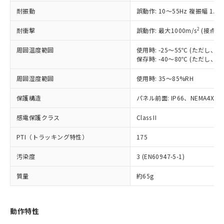
（以下｢規制貨物等」という）を輸出
記載している更新日時点での社内デー
耐振動
誤動作: 10～55Hz 複振幅 1.
*EU RoHS指令（10物質）：
または国外への提供する場合は、日本
記
タに基づき作成されるものであり、閲
説明
鉛(Pb) 1000ppm以下、 水銀(Hg) 1000ppm以下、 カド
*中国RoHS10物質の基準値 (GB/T26572)：
国政府の輸出許可(または役務取引許
号
覧された時点での実際の在庫および標
ミウム(Cd) 100ppm以下、
Pb(鉛) :1000ppm、 Hg(水銀) : 1000ppm、 Cd(カドミウ
2
耐衝撃
誤動作: 最大1000m/s
(接点開
可)を取得するなどの必要な手続きを
六価クロム(Cr(Ⅵ)) 1000ppm以下、ポリ臭化ビフェニル
ム) : 100ppm、
準価格とは異なる場合があることをご
類(PBB) 1000ppm以下、ポリ臭化ジフェニルエーテル類
Cr(Ⅵ)(六価クロム) : 1000ppm、 PBBs(ポリ臭化ビフェ
とります。
了承ください。
(PBDE) 1000ppm以下、フタル酸ビス(2-エチルヘキシ
周囲温度範囲
使用時: -25～55℃ (ただし
○
一定数以上の在庫あり
ニル類) : 1000ppm、 PBDEs(ポリ臭化ジフェニルエーテ
当社は規制貨物を破棄する場合は、完
ル) (DEHP)(別名：DOP) 1000ppm以下、フタル酸ブチ
正式な納期状況および標準価格はお客
ル類) : 1000ppm、
保存時: -40～80℃ (ただし
ルベンジル（BBP） 1000ppm以下、フタル酸ジブチル
全に破砕するなど、違法に輸出されな
DBP(フタル酸ジブチル) : 1000ppm、 DIBP(フタル酸ジ
様のお取引先、またはお客様担当のオ
（DBP） 1000ppm以下、フタル酸ジイソブチル
イソブチル) : 1000ppm、 BBP(フタル酸ブチルベンジ
△
一定数には満たないが在庫あり
いよう必要な手段を講じます。
周囲湿度範囲
使用時: 35～85%RH
ムロン制御機器販売店・当社販売員に
(DIBP) 1000ppm以下
ル) : 1000ppm、
当社は貴社製品を、核兵器、ミサイ
但し、RoHS指令で産業用監視および制御機器に対する
DEHP(フタル酸ビス(2-エチルヘキシル)) : 1000ppm
ご相談ください。
適用除外項目は除く。
ル、化学兵器、生物兵器またはその他
保護構造
パネル前面: IP66、NEMA4X, N
－
在庫なし(最新の在庫状況につ
オムロン制御機器販売店や当社販売拠
フタル酸エステル類の４物質については閾値を超える意
武器並びにこれらの製造装置等に一切
いては、お客様のお取引先、ま
図的な使用がないことを確認しています。
点は「
販売ネットワーク
」をご確認
※2 環境保護使用期限
感電保護クラス
Class II
使用いたしません。
たはお客様担当のオムロン制御
ください。
当社は、貴社製品を第三者に販売する
機器販売店・当社販売員にご確
在庫状況および標準価格結果を当社の
PTI（トラッキング特性）
175
※2 対応予定月
「ｅ」：有害物質（10物質）のすべてが基
場合は、上記1、2および3の内容を当
認ください)
事前の承諾なく第三者に漏洩または開
準値以下であることを示します。
該第三者に通知します。また当社は、
示しないようお願いします。
汚染度
3 (EN60947-5-1)
部品在庫の切り替え状況などにより、予定
「10」：通常の使用状況下において有害物
販売先および販売に係わる関係者が違
マイパーツ機能（部品リスト作成サー
空
受注生産機種、また在庫状況の
月が前後することがあります。
質が外部に漏えいし、環境に深刻な影響を
法に輸出するおそれがある場合は、取
ビス）をご利用いただくには、I-Web
白
情報を公開していない機種
質量
約65g
及ぼさない年数を意味します。
り引きをいたしません。
メンバーズにご登録されている必要が
「－」：未確認です。当社販売部門へお問
あります。
い合わせください。
お客様が当ウェブサイト上で当社にご
動作特性
※3 非含有証明書ダウンロード
登録された部品リストについて、当社