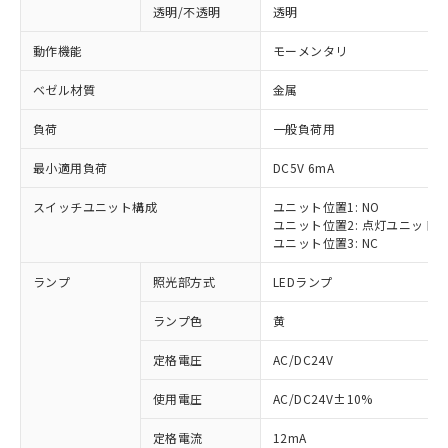
透明/不透明
透明
動作機能
モーメンタリ
ベゼル材質
金属
負荷
一般負荷用
最小適用負荷
DC5V 6mA
スイッチユニット構成
ユニット位置1: NO
ユニット位置2: 点灯ユニット
ユニット位置3: NC
ランプ
照光部方式
LEDランプ
ランプ色
黄
定格電圧
AC/DC24V
使用電圧
AC/DC24V±10%
定格電流
12mA