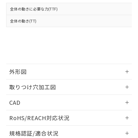
および当社の共同利用者が、当社の製
下記の非含有証明書をダウンロードするこ
品・サービスに関するお客様との取
全体の動きに必要な力(TTF)
とができます。
合意する
キャンセル
引・商談に必要な範囲で利用すること
をご了承ください。
全体の動き(TT)
EU RoHS指令（10物質）の非含有証明書
※当社の共同利用者とは、
"個人情報
51物質の非含有証明書（当社基準）
の共同利用に関して"
の「1.共同利
※本証明書は発行日時点で非含有を証明す
用者の範囲」に記載されている法人を
るもので、過去に遡って非含有を証明する
指します。
ものではありません。
また、RoHS指令のフタル酸エステル類４
物質の対応では、対応完了までの期間は出
荷製品に未対応品が混在することから備考
外形図
欄に対応日を記載しておりました。
情報更新：2026/05/21
既に当社にて対応品への在庫切替を完了
取りつけ穴加工図
していることから、特段のことがない限
り、2022年1月12日より割愛しておりま
情報更新：2026/05/21
CAD
す。
ログイン/会員登録いただくと、CADデータをダウンロー
RoHS/REACH対応状況
ドすることができます。
情報更新：2026/7/29
規格認証/適合状況