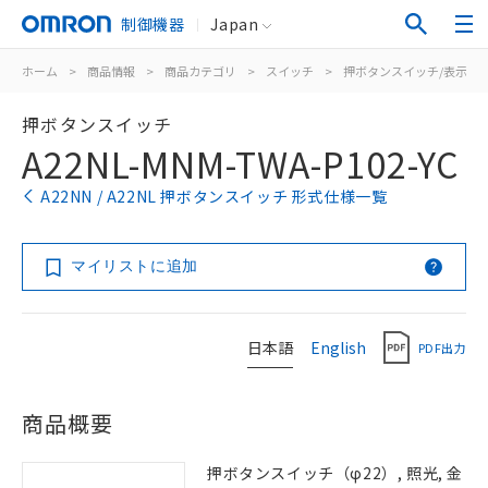
制御機器
Japan
ホーム
>
商品情報
>
商品カテゴリ
>
スイッチ
>
押ボタンスイッチ/表示灯
押ボタンスイッチ
A22NL-MNM-TWA-P102-YC
A22NN / A22NL 押ボタンスイッチ 形式仕様一覧
マイリストに追加
日本語
English
PDF出力
商品概要
押ボタンスイッチ（φ22）, 照光, 金