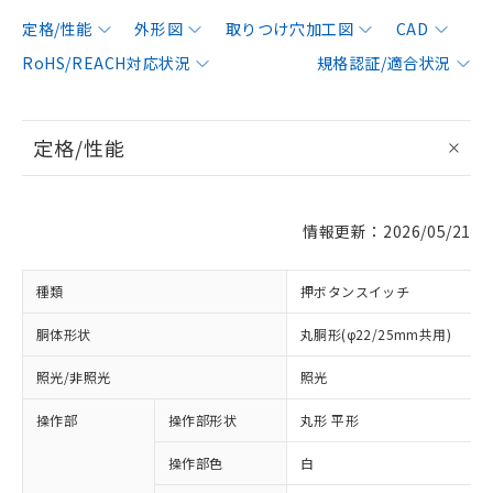
定格/性能
外形図
取りつけ穴加工図
CAD
RoHS/REACH対応状況
規格認証/適合状況
定格/性能
情報更新：2026/05/21
種類
押ボタンスイッチ
胴体形状
丸胴形(φ22/25mm共用)
照光/非照光
照光
操作部
操作部形状
丸形 平形
操作部色
白