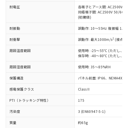
当社は、これら貴社製品のうち、外国
ことをご了承ください。
「－」：未確認です。当社販売部門へお問
むを得ず変更することがあります。
為替および外国貿易法に定める商品
耐電圧
各端子とアース間: AC2500V 50/
在庫状況および標準価格照会結果は、
い合わせください。
同極端子間: AC2500V 50/60
（以下｢規制貨物等」という）を輸出
記載している更新日時点での社内デー
(初期値)
*EU RoHS指令（10物質）：
または国外への提供する場合は、日本
記
タに基づき作成されるものであり、閲
説明
鉛(Pb) 1000ppm以下、 水銀(Hg) 1000ppm以下、 カド
*中国RoHS10物質の基準値 (GB/T26572)：
国政府の輸出許可(または役務取引許
号
覧された時点での実際の在庫および標
ミウム(Cd) 100ppm以下、
Pb(鉛) :1000ppm、 Hg(水銀) : 1000ppm、 Cd(カドミウ
耐振動
誤動作: 10～55Hz 複振幅 1.
可)を取得するなどの必要な手続きを
六価クロム(Cr(Ⅵ)) 1000ppm以下、ポリ臭化ビフェニル
ム) : 100ppm、
準価格とは異なる場合があることをご
類(PBB) 1000ppm以下、ポリ臭化ジフェニルエーテル類
Cr(Ⅵ)(六価クロム) : 1000ppm、 PBBs(ポリ臭化ビフェ
とります。
了承ください。
2
耐衝撃
(PBDE) 1000ppm以下、フタル酸ビス(2-エチルヘキシ
誤動作: 最大1000m/s
(接点開
○
一定数以上の在庫あり
ニル類) : 1000ppm、 PBDEs(ポリ臭化ジフェニルエーテ
当社は規制貨物を破棄する場合は、完
ル) (DEHP)(別名：DOP) 1000ppm以下、フタル酸ブチ
正式な納期状況および標準価格はお客
ル類) : 1000ppm、
ルベンジル（BBP） 1000ppm以下、フタル酸ジブチル
全に破砕するなど、違法に輸出されな
DBP(フタル酸ジブチル) : 1000ppm、 DIBP(フタル酸ジ
様のお取引先、またはお客様担当のオ
周囲温度範囲
使用時: -25～55℃ (ただし
（DBP） 1000ppm以下、フタル酸ジイソブチル
イソブチル) : 1000ppm、 BBP(フタル酸ブチルベンジ
△
一定数には満たないが在庫あり
いよう必要な手段を講じます。
保存時: -40～80℃ (ただし
ムロン制御機器販売店・当社販売員に
(DIBP) 1000ppm以下
ル) : 1000ppm、
当社は貴社製品を、核兵器、ミサイ
但し、RoHS指令で産業用監視および制御機器に対する
DEHP(フタル酸ビス(2-エチルヘキシル)) : 1000ppm
ご相談ください。
適用除外項目は除く。
ル、化学兵器、生物兵器またはその他
周囲湿度範囲
使用時: 35～85%RH
－
在庫なし(最新の在庫状況につ
オムロン制御機器販売店や当社販売拠
フタル酸エステル類の４物質については閾値を超える意
武器並びにこれらの製造装置等に一切
いては、お客様のお取引先、ま
図的な使用がないことを確認しています。
点は「
販売ネットワーク
」をご確認
※2 環境保護使用期限
保護構造
パネル前面: IP66、NEMA4X, N
使用いたしません。
たはお客様担当のオムロン制御
ください。
当社は、貴社製品を第三者に販売する
機器販売店・当社販売員にご確
在庫状況および標準価格結果を当社の
感電保護クラス
Class II
※2 対応予定月
「ｅ」：有害物質（10物質）のすべてが基
場合は、上記1、2および3の内容を当
認ください)
事前の承諾なく第三者に漏洩または開
準値以下であることを示します。
該第三者に通知します。また当社は、
示しないようお願いします。
PTI（トラッキング特性）
175
部品在庫の切り替え状況などにより、予定
「10」：通常の使用状況下において有害物
販売先および販売に係わる関係者が違
マイパーツ機能（部品リスト作成サー
空
受注生産機種、また在庫状況の
月が前後することがあります。
質が外部に漏えいし、環境に深刻な影響を
法に輸出するおそれがある場合は、取
ビス）をご利用いただくには、I-Web
白
情報を公開していない機種
汚染度
3 (EN60947-5-1)
及ぼさない年数を意味します。
り引きをいたしません。
メンバーズにご登録されている必要が
「－」：未確認です。当社販売部門へお問
あります。
質量
約65g
い合わせください。