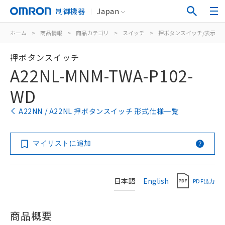
制御機器
Japan
ホーム
>
商品情報
>
商品カテゴリ
>
スイッチ
>
押ボタンスイッチ/表示灯
押ボタンスイッチ
A22NL-MNM-TWA-P102-
WD
A22NN / A22NL 押ボタンスイッチ 形式仕様一覧
マイリストに追加
日本語
English
PDF出力
商品概要