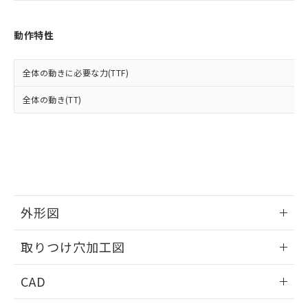
お客様が当ウェブサイト上で当社にご
※3 非含有証明書ダウンロード
登録された部品リストについて、当社
および当社の共同利用者が、当社の製
動作特性
下記の非含有証明書をダウンロードするこ
品・サービスに関するお客様との取
とができます。
合意する
キャンセル
引・商談に必要な範囲で利用すること
全体の動きに必要な力(TTF)
をご了承ください。
EU RoHS指令（10物質）の非含有証明書
※当社の共同利用者とは、
"個人情報
51物質の非含有証明書（当社基準）
全体の動き(TT)
の共同利用に関して"
の「1.共同利
※本証明書は発行日時点で非含有を証明す
用者の範囲」に記載されている法人を
るもので、過去に遡って非含有を証明する
指します。
ものではありません。
また、RoHS指令のフタル酸エステル類４
物質の対応では、対応完了までの期間は出
荷製品に未対応品が混在することから備考
欄に対応日を記載しておりました。
外形図
既に当社にて対応品への在庫切替を完了
していることから、特段のことがない限
情報更新：2026/05/21
り、2022年1月12日より割愛しておりま
取りつけ穴加工図
す。
情報更新：2026/05/21
CAD
ログイン/会員登録いただくと、CADデータをダウンロー