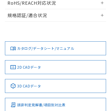
RoHS/REACH対応状況
ドすることができます。
情報更新：2026/7/29
規格認証/適合状況
ログイン/会員登録
EU RoHS
注意事項・凡例
A22NL-MNM-TWA-P102-WDについての規格認証/適合状況に
ついては、「カスタマーサポートセンタ お客様相談室」また
は貴社担当オムロン営業員または販売店にお問い合わせくだ
対応状況
対応予定月
※1
※2
さい。
ダウンロードデータをご利用いただく前に、以下を必ずお読
みください。
カタログ/データシート/マニュアル
対応済み
ソフトウェアの使用条件
お問い合わせ
中国 RoHS
注意事項・凡例
2D CADデータ
中国 RoHS表
※1 ※2
3D CADデータ
Pb
Hg
Cd
Cr(VI)
該非判定見解書/項目別対比表
O
O
O
O