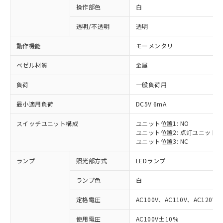
操作部色
白
透明/不透明
透明
動作機能
モーメンタリ
ベゼル材質
金属
負荷
一般負荷用
最小適用負荷
DC5V 6mA
スイッチユニット構成
ユニット位置1: NO
ユニット位置2: 点灯ユニット
ユニット位置3: NC
ランプ
照光部方式
LEDランプ
ランプ色
白
定格電圧
AC100V、AC110V、AC120V
使用電圧
AC100V±10%