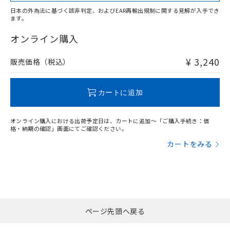
日本の外為法に基づく該非判定、およびEAR再輸出規制に関する見解が入手でき
ます。
"対応済み"や非含有の記載がされた商品であっても、流通
在庫等で未対応品が混在する可能性があります。
オンライン購入
非含有品が必要な際は、弊社営業部門もしくは販売店へお
問い合わせください。
¥ 3,240
販売価格（税込）
この製品のRoHS/REACH対応状況ページへ
カートに追加
オンライン購入における出荷予定日は、カートに追加～「ご購入手続き：価
格・納期の確認」画面にてご確認ください。
カートをみる
ページ先頭へ戻る