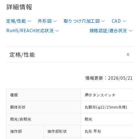
詳細情報
定格/性能
外形図
取りつけ穴加工図
CAD
RoHS/REACH対応状況
規格認証/適合状況
定格/性能
情報更新：2026/05/21
種類
押ボタンスイッチ
胴体形状
丸胴形(φ22/25mm共用)
照光/非照光
照光
操作部
操作部形状
丸形 平形