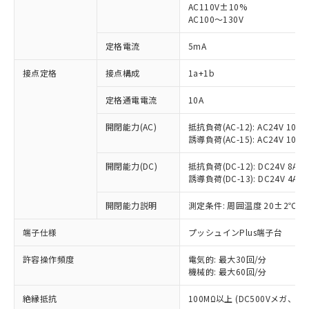
AC110V±10%
AC100～130V
定格電流
5mA
※1 対応状況
接点定格
接点構成
1a+1b
対応済み：EU RoHS指令（10物質）の
定格通電電流
10A
非含有に対応した製品が提供可能な商品で
す。
開閉能力(AC)
抵抗負荷(AC-12): AC24V 10A/A
対応予定：EU RoHS指令（10物質）の非含
誘導負荷(AC-15): AC24V 10A/AC
ご利用条件
有に対応した製品に切り替える予定のある
商品です。
開閉能力(DC)
抵抗負荷(DC-12): DC24V 8A/DC
対応予定なし：EU RoHS指令（10物質）の
誘導負荷(DC-13): DC24V 4A/DC
以下の条件をお読みいただき、同意のうえ
非含有に非対応の商品で、対応品を出す予
ご利用ください。
開閉能力説明
測定条件: 周囲温度 20±2℃、
定はありません。
調査・確認中：EU RoHS指令（10物質）の
本サービスは、当社制御機器事業取扱
端子仕様
※1 中国RoHS○×表
プッシュインPlus端子台
非含有の対応状況を調査中または確認中の
商品の当社在庫状況および標準価格
商品です。
(税抜)を提供させていただくもので
許容操作頻度
電気的: 最大30回/分
「○」：最大均質材料含有率が中国RoHSの
非該当品：ライセンス料など無形物で、有
す。
機械的: 最大60回/分
基準値以下であることを示します。
害物質有無と関係のない商品です。
当社制御機器事業取扱商品の中には、
「×」：最大均質材料含有率が中国RoHSの
仕入先様の事情により、非含有部品として
絶縁抵抗
100MΩ以上 (DC500Vメガ、
本サービスの対象外となる商品もある
基準値を超えていることを示します。
いたものが、含有品と判明した場合などや