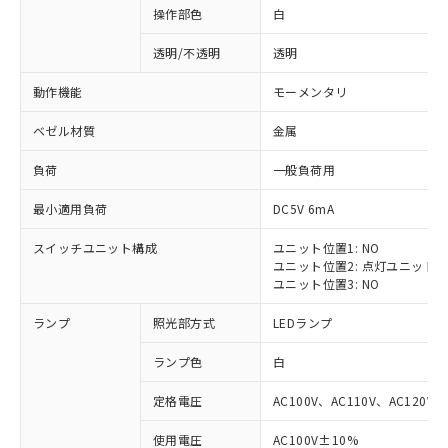
操作部色
白
透明/不透明
透明
動作機能
モーメンタリ
ベゼル材質
金属
負荷
一般負荷用
最小適用負荷
DC5V 6mA
スイッチユニット構成
ユニット位置1: NO
ユニット位置2: 点灯ユニット
ユニット位置3: NO
ランプ
照光部方式
LEDランプ
ランプ色
白
定格電圧
AC100V、AC110V、AC120V
※1 対応状況
使用電圧
AC100V±10%