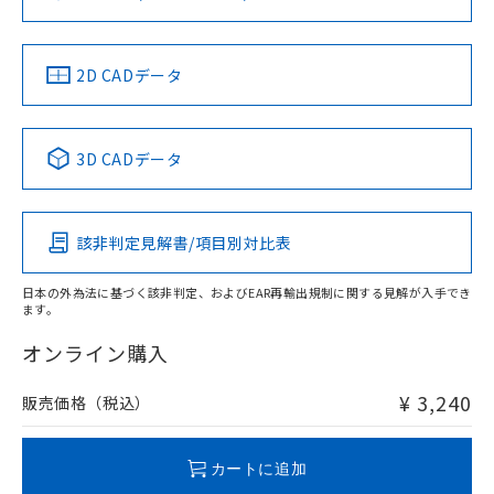
ソフトウェアの使用条件
お問い合わせ
中国 RoHS
注意事項・凡例
2D CADデータ
中国 RoHS表
※1 ※2
3D CADデータ
Pb
Hg
Cd
Cr(VI)
該非判定見解書/項目別対比表
O
O
O
O
日本の外為法に基づく該非判定、およびEAR再輸出規制に関する見解が入手でき
ます。
"対応済み"や非含有の記載がされた商品であっても、流通
在庫等で未対応品が混在する可能性があります。
オンライン購入
非含有品が必要な際は、弊社営業部門もしくは販売店へお
問い合わせください。
¥ 3,240
販売価格（税込）
この製品のRoHS/REACH対応状況ページへ
カートに追加