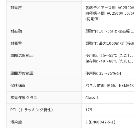
可)を取得するなどの必要な手続きを
六価クロム(Cr(Ⅵ)) 1000ppm以下、ポリ臭化ビフェニル
ム) : 100ppm、
準価格とは異なる場合があることをご
類(PBB) 1000ppm以下、ポリ臭化ジフェニルエーテル類
耐電圧
各端子とアース間: AC2500V 50/
Cr(Ⅵ)(六価クロム) : 1000ppm、 PBBs(ポリ臭化ビフェ
とります。
了承ください。
(PBDE) 1000ppm以下、フタル酸ビス(2-エチルヘキシ
○
一定数以上の在庫あり
ニル類) : 1000ppm、 PBDEs(ポリ臭化ジフェニルエーテ
同極端子間: AC2500V 50/60
当社は規制貨物を破棄する場合は、完
ル) (DEHP)(別名：DOP) 1000ppm以下、フタル酸ブチ
正式な納期状況および標準価格はお客
ル類) : 1000ppm、
(初期値)
ルベンジル（BBP） 1000ppm以下、フタル酸ジブチル
全に破砕するなど、違法に輸出されな
DBP(フタル酸ジブチル) : 1000ppm、 DIBP(フタル酸ジ
様のお取引先、またはお客様担当のオ
（DBP） 1000ppm以下、フタル酸ジイソブチル
イソブチル) : 1000ppm、 BBP(フタル酸ブチルベンジ
△
一定数には満たないが在庫あり
いよう必要な手段を講じます。
ムロン制御機器販売店・当社販売員に
(DIBP) 1000ppm以下
耐振動
誤動作: 10～55Hz 複振幅 1.
ル) : 1000ppm、
当社は貴社製品を、核兵器、ミサイ
但し、RoHS指令で産業用監視および制御機器に対する
DEHP(フタル酸ビス(2-エチルヘキシル)) : 1000ppm
ご相談ください。
適用除外項目は除く。
ル、化学兵器、生物兵器またはその他
－
在庫なし(最新の在庫状況につ
2
オムロン制御機器販売店や当社販売拠
耐衝撃
誤動作: 最大1000m/s
(接点開
フタル酸エステル類の４物質については閾値を超える意
武器並びにこれらの製造装置等に一切
いては、お客様のお取引先、ま
図的な使用がないことを確認しています。
点は「
販売ネットワーク
」をご確認
※2 環境保護使用期限
使用いたしません。
たはお客様担当のオムロン制御
周囲温度範囲
使用時: -25～55℃ (ただし
ください。
当社は、貴社製品を第三者に販売する
保存時: -40～80℃ (ただし
機器販売店・当社販売員にご確
在庫状況および標準価格結果を当社の
※2 対応予定月
「ｅ」：有害物質（10物質）のすべてが基
場合は、上記1、2および3の内容を当
認ください)
事前の承諾なく第三者に漏洩または開
準値以下であることを示します。
周囲湿度範囲
使用時: 35～85%RH
該第三者に通知します。また当社は、
示しないようお願いします。
部品在庫の切り替え状況などにより、予定
「10」：通常の使用状況下において有害物
販売先および販売に係わる関係者が違
マイパーツ機能（部品リスト作成サー
空
受注生産機種、また在庫状況の
保護構造
パネル前面: IP66、NEMA4X, N
月が前後することがあります。
質が外部に漏えいし、環境に深刻な影響を
法に輸出するおそれがある場合は、取
ビス）をご利用いただくには、I-Web
白
情報を公開していない機種
及ぼさない年数を意味します。
り引きをいたしません。
メンバーズにご登録されている必要が
感電保護クラス
Class II
「－」：未確認です。当社販売部門へお問
あります。
い合わせください。
お客様が当ウェブサイト上で当社にご
PTI（トラッキング特性）
175
※3 非含有証明書ダウンロード
登録された部品リストについて、当社
および当社の共同利用者が、当社の製
汚染度
3 (EN60947-5-1)
下記の非含有証明書をダウンロードするこ
品・サービスに関するお客様との取
とができます。
合意する
キャンセル
引・商談に必要な範囲で利用すること