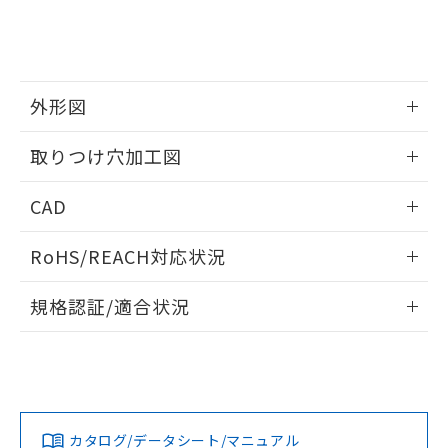
をご了承ください。
EU RoHS指令（10物質）の非含有証明書
※当社の共同利用者とは、
"個人情報
51物質の非含有証明書（当社基準）
の共同利用に関して"
の「1.共同利
※本証明書は発行日時点で非含有を証明す
用者の範囲」に記載されている法人を
るもので、過去に遡って非含有を証明する
指します。
ものではありません。
外形図
また、RoHS指令のフタル酸エステル類４
情報更新：2026/05/21
物質の対応では、対応完了までの期間は出
取りつけ穴加工図
荷製品に未対応品が混在することから備考
欄に対応日を記載しておりました。
情報更新：2026/05/21
CAD
既に当社にて対応品への在庫切替を完了
していることから、特段のことがない限
ログイン/会員登録いただくと、CADデータをダウンロー
り、2022年1月12日より割愛しておりま
RoHS/REACH対応状況
ドすることができます。
す。
情報更新：2026/7/29
規格認証/適合状況
ログイン/会員登録
EU RoHS
注意事項・凡例
A22NL-MNM-TWA-P101-WDについての規格認証/適合状況に
ついては、「カスタマーサポートセンタ お客様相談室」また
は貴社担当オムロン営業員または販売店にお問い合わせくだ
対応状況
対応予定月
※1
※2
さい。
ダウンロードデータをご利用いただく前に、以下を必ずお読
みください。
カタログ/データシート/マニュアル
対応済み