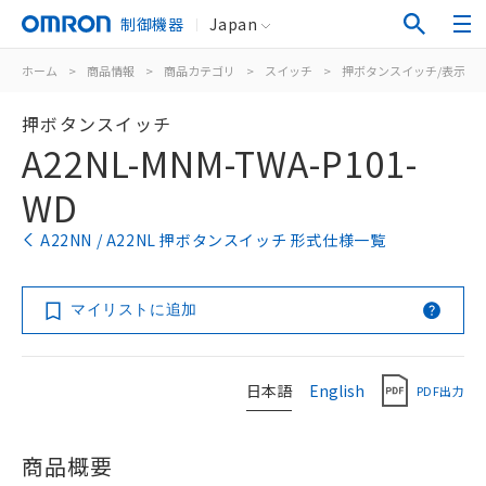
制御機器
Japan
ホーム
>
商品情報
>
商品カテゴリ
>
スイッチ
>
押ボタンスイッチ/表示灯
押ボタンスイッチ
A22NL-MNM-TWA-P101-
WD
A22NN / A22NL 押ボタンスイッチ 形式仕様一覧
マイリストに追加
日本語
English
PDF出力
商品概要