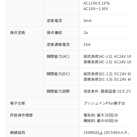
AC110V±10%
AC100～130V
対応済み：EU RoHS指令（10物質）の
非含有に対応した製品が提供可能な商品で
定格電流
5mA
す。
対応予定：EU RoHS指令（10物質）の非含
接点定格
接点構成
2a
ご利用条件
有に対応した製品に切り替える予定のある
商品です。
定格通電電流
10A
対応予定なし：EU RoHS指令（10物質）の
以下の条件をお読みいただき、同意のうえ
非含有に非対応の商品で、対応品を出す予
開閉能力(AC)
抵抗負荷(AC-12): AC24V 10A/A
ご利用ください。
定はありません。
誘導負荷(AC-15): AC24V 10A/AC
調査・確認中：EU RoHS指令（10物質）の
本サービスは、当社制御機器事業取扱
※1 中国RoHS○×表
非含有の対応状況を調査中または確認中の
開閉能力(DC)
抵抗負荷(DC-12): DC24V 8A/DC
商品の当社在庫状況および標準価格
誘導負荷(DC-13): DC24V 4A/DC
商品です。
(税抜)を提供させていただくもので
「○」：最大均質材料含有率が中国RoHSの
非該当品：ライセンス料など無形物で、有
す。
開閉能力説明
測定条件: 周囲温度 20±2℃、
基準値以下であることを示します。
害物質有無と関係のない商品です。
当社制御機器事業取扱商品の中には、
「×」：最大均質材料含有率が中国RoHSの
仕入先様の事情により、非含有部品として
本サービスの対象外となる商品もある
端子仕様
プッシュインPlus端子台
基準値を超えていることを示します。
いたものが、含有品と判明した場合などや
当社は、これら貴社製品のうち、外国
ことをご了承ください。
「－」：未確認です。当社販売部門へお問
むを得ず変更することがあります。
為替および外国貿易法に定める商品
在庫状況および標準価格照会結果は、
許容操作頻度
電気的: 最大30回/分
い合わせください。
（以下｢規制貨物等」という）を輸出
機械的: 最大60回/分
記載している更新日時点での社内デー
*EU RoHS指令（10物質）：
または国外への提供する場合は、日本
記
タに基づき作成されるものであり、閲
説明
鉛(Pb) 1000ppm以下、 水銀(Hg) 1000ppm以下、 カド
*中国RoHS10物質の基準値 (GB/T26572)：
国政府の輸出許可(または役務取引許
絶縁抵抗
100MΩ以上 (DC500Vメガ、
号
覧された時点での実際の在庫および標
ミウム(Cd) 100ppm以下、
Pb(鉛) :1000ppm、 Hg(水銀) : 1000ppm、 Cd(カドミウ