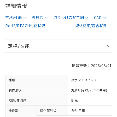
詳細情報
定格/性能
外形図
取りつけ穴加工図
CAD
RoHS/REACH対応状況
規格認証/適合状況
定格/性能
情報更新：2026/05/21
種類
押ボタンスイッチ
胴体形状
丸胴形(φ22/25mm共用)
照光/非照光
照光
操作部
操作部形状
丸形 平形