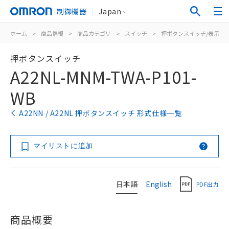
制御機器
Japan
ホーム
>
商品情報
>
商品カテゴリ
>
スイッチ
>
押ボタンスイッチ/表示灯
押ボタンスイッチ
A22NL-MNM-TWA-P101-
WB
A22NN / A22NL 押ボタンスイッチ 形式仕様一覧
マイリストに追加
日本語
English
PDF出力
商品概要