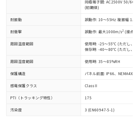
類(PBB) 1000ppm以下、ポリ臭化ジフェニルエーテル類
同極端子間: AC2500V 50/60
Cr(Ⅵ)(六価クロム) : 1000ppm、 PBBs(ポリ臭化ビフェ
とります。
了承ください。
(PBDE) 1000ppm以下、フタル酸ビス(2-エチルヘキシ
○
一定数以上の在庫あり
ニル類) : 1000ppm、 PBDEs(ポリ臭化ジフェニルエーテ
(初期値)
当社は規制貨物を破棄する場合は、完
ル) (DEHP)(別名：DOP) 1000ppm以下、フタル酸ブチ
正式な納期状況および標準価格はお客
ル類) : 1000ppm、
ルベンジル（BBP） 1000ppm以下、フタル酸ジブチル
全に破砕するなど、違法に輸出されな
DBP(フタル酸ジブチル) : 1000ppm、 DIBP(フタル酸ジ
様のお取引先、またはお客様担当のオ
耐振動
誤動作: 10～55Hz 複振幅 1.
（DBP） 1000ppm以下、フタル酸ジイソブチル
イソブチル) : 1000ppm、 BBP(フタル酸ブチルベンジ
△
一定数には満たないが在庫あり
いよう必要な手段を講じます。
ムロン制御機器販売店・当社販売員に
(DIBP) 1000ppm以下
ル) : 1000ppm、
当社は貴社製品を、核兵器、ミサイ
但し、RoHS指令で産業用監視および制御機器に対する
DEHP(フタル酸ビス(2-エチルヘキシル)) : 1000ppm
ご相談ください。
2
耐衝撃
誤動作: 最大1000m/s
(接点開
適用除外項目は除く。
ル、化学兵器、生物兵器またはその他
－
在庫なし(最新の在庫状況につ
オムロン制御機器販売店や当社販売拠
フタル酸エステル類の４物質については閾値を超える意
武器並びにこれらの製造装置等に一切
いては、お客様のお取引先、ま
図的な使用がないことを確認しています。
点は「
販売ネットワーク
」をご確認
周囲温度範囲
使用時: -25～55℃ (ただし
※2 環境保護使用期限
使用いたしません。
たはお客様担当のオムロン制御
保存時: -40～80℃ (ただし
ください。
当社は、貴社製品を第三者に販売する
機器販売店・当社販売員にご確
在庫状況および標準価格結果を当社の
※2 対応予定月
「ｅ」：有害物質（10物質）のすべてが基
場合は、上記1、2および3の内容を当
周囲湿度範囲
使用時: 35～85%RH
認ください)
事前の承諾なく第三者に漏洩または開
準値以下であることを示します。
該第三者に通知します。また当社は、
示しないようお願いします。
部品在庫の切り替え状況などにより、予定
「10」：通常の使用状況下において有害物
保護構造
パネル前面: IP66、NEMA4X, N
販売先および販売に係わる関係者が違
マイパーツ機能（部品リスト作成サー
空
受注生産機種、また在庫状況の
月が前後することがあります。
質が外部に漏えいし、環境に深刻な影響を
法に輸出するおそれがある場合は、取
ビス）をご利用いただくには、I-Web
白
情報を公開していない機種
感電保護クラス
Class II
及ぼさない年数を意味します。
り引きをいたしません。
メンバーズにご登録されている必要が
「－」：未確認です。当社販売部門へお問
あります。
PTI（トラッキング特性）
175
い合わせください。
お客様が当ウェブサイト上で当社にご
※3 非含有証明書ダウンロード
登録された部品リストについて、当社
汚染度
3 (EN60947-5-1)
および当社の共同利用者が、当社の製
下記の非含有証明書をダウンロードするこ
品・サービスに関するお客様との取
とができます。
合意する
キャンセル
引・商談に必要な範囲で利用すること
をご了承ください。