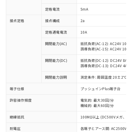
対応済み：EU RoHS指令（10物質）の
定格電流
5mA
非含有に対応した製品が提供可能な商品で
す。
接点定格
接点構成
2a
対応予定：EU RoHS指令（10物質）の非含
ご利用条件
有に対応した製品に切り替える予定のある
定格通電電流
10A
商品です。
対応予定なし：EU RoHS指令（10物質）の
開閉能力(AC)
抵抗負荷(AC-12): AC24V 10A/A
以下の条件をお読みいただき、同意のうえ
非含有に非対応の商品で、対応品を出す予
誘導負荷(AC-15): AC24V 10A/AC
ご利用ください。
定はありません。
調査・確認中：EU RoHS指令（10物質）の
開閉能力(DC)
抵抗負荷(DC-12): DC24V 8A/DC
本サービスは、当社制御機器事業取扱
※1 中国RoHS○×表
非含有の対応状況を調査中または確認中の
誘導負荷(DC-13): DC24V 4A/DC
商品の当社在庫状況および標準価格
商品です。
(税抜)を提供させていただくもので
「○」：最大均質材料含有率が中国RoHSの
開閉能力説明
測定条件: 周囲温度 20±2℃、
非該当品：ライセンス料など無形物で、有
す。
基準値以下であることを示します。
害物質有無と関係のない商品です。
当社制御機器事業取扱商品の中には、
端子仕様
プッシュインPlus端子台
「×」：最大均質材料含有率が中国RoHSの
仕入先様の事情により、非含有部品として
本サービスの対象外となる商品もある
基準値を超えていることを示します。
いたものが、含有品と判明した場合などや
当社は、これら貴社製品のうち、外国
ことをご了承ください。
許容操作頻度
電気的: 最大30回/分
「－」：未確認です。当社販売部門へお問
むを得ず変更することがあります。
為替および外国貿易法に定める商品
在庫状況および標準価格照会結果は、
機械的: 最大60回/分
い合わせください。
（以下｢規制貨物等」という）を輸出
記載している更新日時点での社内デー
*EU RoHS指令（10物質）：
または国外への提供する場合は、日本
絶縁抵抗
100MΩ以上 (DC500Vメガ、
記
タに基づき作成されるものであり、閲
説明
鉛(Pb) 1000ppm以下、 水銀(Hg) 1000ppm以下、 カド
*中国RoHS10物質の基準値 (GB/T26572)：
国政府の輸出許可(または役務取引許
号
覧された時点での実際の在庫および標
ミウム(Cd) 100ppm以下、
Pb(鉛) :1000ppm、 Hg(水銀) : 1000ppm、 Cd(カドミウ
可)を取得するなどの必要な手続きを
耐電圧
各端子とアース間: AC2500V 50/
六価クロム(Cr(Ⅵ)) 1000ppm以下、ポリ臭化ビフェニル
ム) : 100ppm、
準価格とは異なる場合があることをご