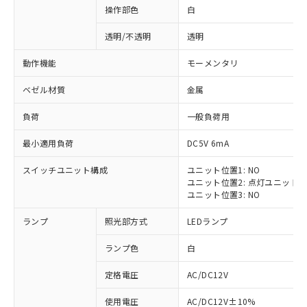
操作部色
白
透明/不透明
透明
動作機能
モーメンタリ
ベゼル材質
金属
負荷
一般負荷用
最小適用負荷
DC5V 6mA
スイッチユニット構成
ユニット位置1: NO
ユニット位置2: 点灯ユニット
ユニット位置3: NO
ランプ
照光部方式
LEDランプ
ランプ色
白
定格電圧
AC/DC12V
※1 対応状況
使用電圧
AC/DC12V±10%