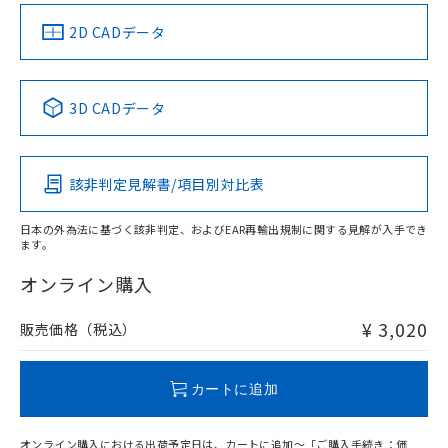
中国 RoHS
注意事項・凡例
2D CADデータ
中国 RoHS表
※1 ※2
3D CADデータ
Pb
Hg
Cd
Cr(VI)
該非判定見解書/項目別対比表
X
O
O
O
日本の外為法に基づく該非判定、およびEAR再輸出規制に関する見解が入手でき
ます。
"対応済み"や非含有の記載がされた商品であっても、流通
在庫等で未対応品が混在する可能性があります。
オンライン購入
非含有品が必要な際は、弊社営業部門もしくは販売店へお
問い合わせください。
¥ 3,020
販売価格（税込）
この製品のRoHS/REACH対応状況ページへ
カートに追加
オンライン購入における出荷予定日は、カートに追加～「ご購入手続き：価