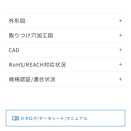
EU RoHS指令（10物質）の非含有証明書
※当社の共同利用者とは、
"個人情報
51物質の非含有証明書（当社基準）
の共同利用に関して"
の「1.共同利
※本証明書は発行日時点で非含有を証明す
用者の範囲」に記載されている法人を
るもので、過去に遡って非含有を証明する
外形図
指します。
ものではありません。
また、RoHS指令のフタル酸エステル類４
情報更新：2026/05/21
取りつけ穴加工図
物質の対応では、対応完了までの期間は出
荷製品に未対応品が混在することから備考
情報更新：2026/05/21
CAD
欄に対応日を記載しておりました。
既に当社にて対応品への在庫切替を完了
ログイン/会員登録いただくと、CADデータをダウンロー
していることから、特段のことがない限
RoHS/REACH対応状況
ドすることができます。
り、2022年1月12日より割愛しておりま
す。
情報更新：2026/7/29
規格認証/適合状況
ログイン/会員登録
EU RoHS
注意事項・凡例
A22NL-MNM-TWA-P101-WBについての規格認証/適合状況に
ついては、「カスタマーサポートセンタ お客様相談室」また
は貴社担当オムロン営業員または販売店にお問い合わせくだ
対応状況
対応予定月
※1
※2
さい。
ダウンロードデータをご利用いただく前に、以下を必ずお読
みください。
カタログ/データシート/マニュアル
対応済み
ソフトウェアの使用条件
お問い合わせ