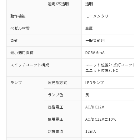
透明/不透明
透明
動作機能
モーメンタリ
ベゼル材質
金属
負荷
一般負荷用
最小適用負荷
DC5V 6mA
スイッチユニット構成
ユニット位置2: 点灯ユニット
ユニット位置3: NC
ランプ
照光部方式
LEDランプ
ランプ色
黄
定格電圧
AC/DC12V
使用電圧
AC/DC12V±10%
※1 対応状況
定格電流
12mA
対応済み：EU RoHS指令（10物質）の