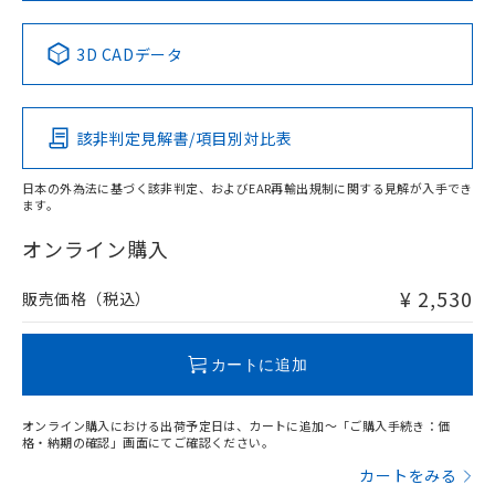
中国 RoHS表
※1 ※2
3D CADデータ
Pb
Hg
Cd
Cr(VI)
該非判定見解書/項目別対比表
X
O
O
O
日本の外為法に基づく該非判定、およびEAR再輸出規制に関する見解が入手でき
ます。
"対応済み"や非含有の記載がされた商品であっても、流通
在庫等で未対応品が混在する可能性があります。
オンライン購入
非含有品が必要な際は、弊社営業部門もしくは販売店へお
問い合わせください。
¥ 2,530
販売価格（税込）
この製品のRoHS/REACH対応状況ページへ
カートに追加
オンライン購入における出荷予定日は、カートに追加～「ご購入手続き：価
格・納期の確認」画面にてご確認ください。
カートをみる