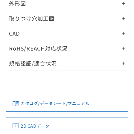
の共同利用に関して"
の「1.共同利
外形図
※本証明書は発行日時点で非含有を証明す
用者の範囲」に記載されている法人を
るもので、過去に遡って非含有を証明する
指します。
情報更新：2026/05/21
ものではありません。
取りつけ穴加工図
また、RoHS指令のフタル酸エステル類４
物質の対応では、対応完了までの期間は出
情報更新：2026/05/21
CAD
荷製品に未対応品が混在することから備考
欄に対応日を記載しておりました。
ログイン/会員登録いただくと、CADデータをダウンロー
RoHS/REACH対応状況
既に当社にて対応品への在庫切替を完了
ドすることができます。
していることから、特段のことがない限
情報更新：2026/7/29
り、2022年1月12日より割愛しておりま
規格認証/適合状況
す。
ログイン/会員登録
EU RoHS
注意事項・凡例
A22NL-MNM-TWA-P002-YBについての規格認証/適合状況に
ついては、「カスタマーサポートセンタ お客様相談室」また
は貴社担当オムロン営業員または販売店にお問い合わせくだ
対応状況
対応予定月
※1
※2
さい。
ダウンロードデータをご利用いただく前に、以下を必ずお読
みください。
カタログ/データシート/マニュアル
対応済み
ソフトウェアの使用条件
お問い合わせ
中国 RoHS
注意事項・凡例
2D CADデータ