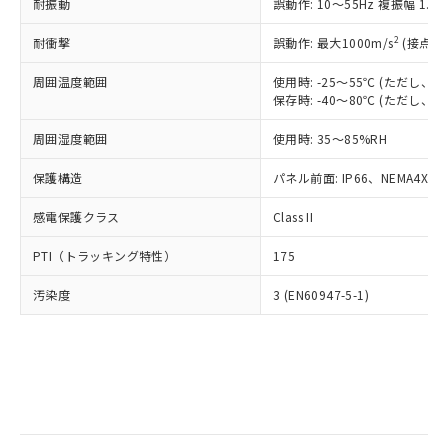
当社は規制貨物を破棄する場合は、完
耐振動
ル) (DEHP)(別名：DOP) 1000ppm以下、フタル酸ブチ
誤動作: 10～55Hz 複振幅 1.
正式な納期状況および標準価格はお客
ル類) : 1000ppm、
ルベンジル（BBP） 1000ppm以下、フタル酸ジブチル
全に破砕するなど、違法に輸出されな
DBP(フタル酸ジブチル) : 1000ppm、 DIBP(フタル酸ジ
様のお取引先、またはお客様担当のオ
（DBP） 1000ppm以下、フタル酸ジイソブチル
イソブチル) : 1000ppm、 BBP(フタル酸ブチルベンジ
△
一定数には満たないが在庫あり
いよう必要な手段を講じます。
2
耐衝撃
誤動作: 最大1000m/s
(接点開
ムロン制御機器販売店・当社販売員に
(DIBP) 1000ppm以下
ル) : 1000ppm、
当社は貴社製品を、核兵器、ミサイ
但し、RoHS指令で産業用監視および制御機器に対する
DEHP(フタル酸ビス(2-エチルヘキシル)) : 1000ppm
ご相談ください。
適用除外項目は除く。
周囲温度範囲
使用時: -25～55℃ (ただし
ル、化学兵器、生物兵器またはその他
－
在庫なし(最新の在庫状況につ
オムロン制御機器販売店や当社販売拠
フタル酸エステル類の４物質については閾値を超える意
保存時: -40～80℃ (ただし
武器並びにこれらの製造装置等に一切
いては、お客様のお取引先、ま
図的な使用がないことを確認しています。
点は「
販売ネットワーク
」をご確認
※2 環境保護使用期限
使用いたしません。
たはお客様担当のオムロン制御
ください。
周囲湿度範囲
使用時: 35～85%RH
当社は、貴社製品を第三者に販売する
機器販売店・当社販売員にご確
在庫状況および標準価格結果を当社の
※2 対応予定月
「ｅ」：有害物質（10物質）のすべてが基
場合は、上記1、2および3の内容を当
認ください)
事前の承諾なく第三者に漏洩または開
保護構造
パネル前面: IP66、NEMA4X, N
準値以下であることを示します。
該第三者に通知します。また当社は、
示しないようお願いします。
部品在庫の切り替え状況などにより、予定
「10」：通常の使用状況下において有害物
販売先および販売に係わる関係者が違
マイパーツ機能（部品リスト作成サー
感電保護クラス
Class II
空
受注生産機種、また在庫状況の
月が前後することがあります。
質が外部に漏えいし、環境に深刻な影響を
法に輸出するおそれがある場合は、取
ビス）をご利用いただくには、I-Web
白
情報を公開していない機種
及ぼさない年数を意味します。
り引きをいたしません。
PTI（トラッキング特性）
175
メンバーズにご登録されている必要が
「－」：未確認です。当社販売部門へお問
あります。
い合わせください。
汚染度
3 (EN60947-5-1)
お客様が当ウェブサイト上で当社にご
※3 非含有証明書ダウンロード
登録された部品リストについて、当社
および当社の共同利用者が、当社の製
下記の非含有証明書をダウンロードするこ
品・サービスに関するお客様との取
とができます。
合意する
キャンセル
引・商談に必要な範囲で利用すること
をご了承ください。
EU RoHS指令（10物質）の非含有証明書
※当社の共同利用者とは、
"個人情報
51物質の非含有証明書（当社基準）