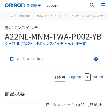
制御機器
Japan
ホーム
>
商品情報
>
商品カテゴリ
>
スイッチ
>
押ボタンスイッチ/表示灯
押ボタンスイッチ
A22NL-MNM-TWA-P002-YB
A22NN / A22NL 押ボタンスイッチ 形式仕様一覧
マイリストに追加
日本語
English
PDF出力
商品概要
押ボタンスイッチ（φ22）, 照光, 金