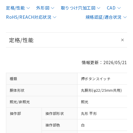
定格/性能
外形図
取りつけ穴加工図
CAD
RoHS/REACH対応状況
規格認証/適合状況
定格/性能
情報更新：2026/05/21
種類
押ボタンスイッチ
胴体形状
丸胴形(φ22/25mm共用)
照光/非照光
照光
操作部
操作部形状
丸形 平形
操作部色
白