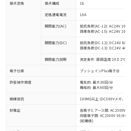
非含有に対応した製品が提供可能な商品で
接点定格
接点構成
1b
す。
対応予定：EU RoHS指令（10物質）の非含
定格通電電流
10A
ご利用条件
有に対応した製品に切り替える予定のある
商品です。
開閉能力(AC)
抵抗負荷(AC-12): AC24V 10A/A
誘導負荷(AC-15): AC24V 10A/AC
対応予定なし：EU RoHS指令（10物質）の
以下の条件をお読みいただき、同意のうえ
非含有に非対応の商品で、対応品を出す予
ご利用ください。
開閉能力(DC)
抵抗負荷(DC-12): DC24V 8A/DC
定はありません。
誘導負荷(DC-13): DC24V 4A/DC
調査・確認中：EU RoHS指令（10物質）の
本サービスは、当社制御機器事業取扱
※1 中国RoHS○×表
非含有の対応状況を調査中または確認中の
商品の当社在庫状況および標準価格
開閉能力説明
測定条件: 周囲温度 20±2℃、
商品です。
(税抜)を提供させていただくもので
「○」：最大均質材料含有率が中国RoHSの
非該当品：ライセンス料など無形物で、有
端子仕様
プッシュインPlus端子台
す。
基準値以下であることを示します。
害物質有無と関係のない商品です。
当社制御機器事業取扱商品の中には、
「×」：最大均質材料含有率が中国RoHSの
仕入先様の事情により、非含有部品として
許容操作頻度
電気的: 最大30回/分
本サービスの対象外となる商品もある
基準値を超えていることを示します。
いたものが、含有品と判明した場合などや
機械的: 最大60回/分
当社は、これら貴社製品のうち、外国
ことをご了承ください。
「－」：未確認です。当社販売部門へお問
むを得ず変更することがあります。
為替および外国貿易法に定める商品
在庫状況および標準価格照会結果は、
い合わせください。
絶縁抵抗
100MΩ以上 (DC500Vメガ、
（以下｢規制貨物等」という）を輸出
記載している更新日時点での社内デー
*EU RoHS指令（10物質）：
または国外への提供する場合は、日本
記
タに基づき作成されるものであり、閲
説明
耐電圧
鉛(Pb) 1000ppm以下、 水銀(Hg) 1000ppm以下、 カド
各端子とアース間: AC2500V 50/
*中国RoHS10物質の基準値 (GB/T26572)：
国政府の輸出許可(または役務取引許
号
覧された時点での実際の在庫および標
ミウム(Cd) 100ppm以下、
Pb(鉛) :1000ppm、 Hg(水銀) : 1000ppm、 Cd(カドミウ
同極端子間: AC2500V 50/60
可)を取得するなどの必要な手続きを
六価クロム(Cr(Ⅵ)) 1000ppm以下、ポリ臭化ビフェニル
ム) : 100ppm、
準価格とは異なる場合があることをご
(初期値)
類(PBB) 1000ppm以下、ポリ臭化ジフェニルエーテル類
Cr(Ⅵ)(六価クロム) : 1000ppm、 PBBs(ポリ臭化ビフェ
とります。
了承ください。
(PBDE) 1000ppm以下、フタル酸ビス(2-エチルヘキシ
○
一定数以上の在庫あり
ニル類) : 1000ppm、 PBDEs(ポリ臭化ジフェニルエーテ