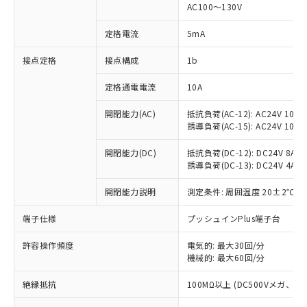
AC100～130V
対応済み：EU RoHS指令（10物質）の
非含有に対応した製品が提供可能な商品で
定格電流
5mA
す。
対応予定：EU RoHS指令（10物質）の非含
接点定格
接点構成
1b
ご利用条件
有に対応した製品に切り替える予定のある
商品です。
定格通電電流
10A
対応予定なし：EU RoHS指令（10物質）の
以下の条件をお読みいただき、同意のうえ
開閉能力(AC)
抵抗負荷(AC-12): AC24V 10A/A
非含有に非対応の商品で、対応品を出す予
ご利用ください。
誘導負荷(AC-15): AC24V 10A/AC
定はありません。
調査・確認中：EU RoHS指令（10物質）の
本サービスは、当社制御機器事業取扱
開閉能力(DC)
抵抗負荷(DC-12): DC24V 8A/DC
※1 中国RoHS○×表
非含有の対応状況を調査中または確認中の
商品の当社在庫状況および標準価格
誘導負荷(DC-13): DC24V 4A/DC
商品です。
(税抜)を提供させていただくもので
「○」：最大均質材料含有率が中国RoHSの
非該当品：ライセンス料など無形物で、有
開閉能力説明
測定条件: 周囲温度 20±2℃、
す。
基準値以下であることを示します。
害物質有無と関係のない商品です。
当社制御機器事業取扱商品の中には、
「×」：最大均質材料含有率が中国RoHSの
仕入先様の事情により、非含有部品として
端子仕様
プッシュインPlus端子台
本サービスの対象外となる商品もある
基準値を超えていることを示します。
いたものが、含有品と判明した場合などや
当社は、これら貴社製品のうち、外国
ことをご了承ください。
「－」：未確認です。当社販売部門へお問
むを得ず変更することがあります。
許容操作頻度
電気的: 最大30回/分
為替および外国貿易法に定める商品
在庫状況および標準価格照会結果は、
い合わせください。
機械的: 最大60回/分
（以下｢規制貨物等」という）を輸出
記載している更新日時点での社内デー
*EU RoHS指令（10物質）：
または国外への提供する場合は、日本
記
タに基づき作成されるものであり、閲
説明
絶縁抵抗
100MΩ以上 (DC500Vメガ、
鉛(Pb) 1000ppm以下、 水銀(Hg) 1000ppm以下、 カド
*中国RoHS10物質の基準値 (GB/T26572)：
国政府の輸出許可(または役務取引許
号
覧された時点での実際の在庫および標
ミウム(Cd) 100ppm以下、
Pb(鉛) :1000ppm、 Hg(水銀) : 1000ppm、 Cd(カドミウ
可)を取得するなどの必要な手続きを
六価クロム(Cr(Ⅵ)) 1000ppm以下、ポリ臭化ビフェニル
ム) : 100ppm、