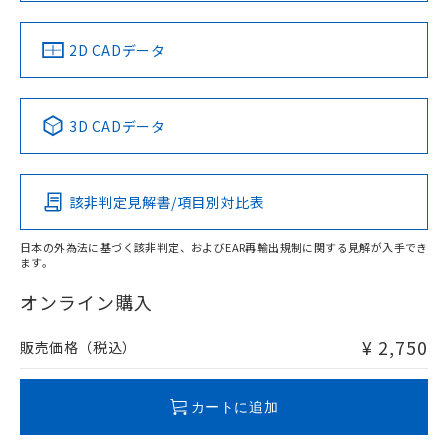
中国 RoHS
注意事項・凡例
2D CADデータ
中国 RoHS表
※1 ※2
3D CADデータ
Pb
Hg
Cd
Cr(VI)
該非判定見解書/項目別対比表
O
O
O
O
日本の外為法に基づく該非判定、およびEAR再輸出規制に関する見解が入手でき
ます。
"対応済み"や非含有の記載がされた商品であっても、流通
在庫等で未対応品が混在する可能性があります。
オンライン購入
非含有品が必要な際は、弊社営業部門もしくは販売店へお
問い合わせください。
¥ 2,750
販売価格（税込）
この製品のRoHS/REACH対応状況ページへ
カートに追加