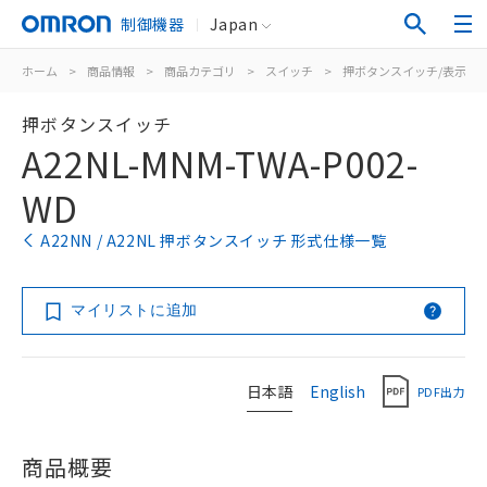
制御機器
Japan
ホーム
>
商品情報
>
商品カテゴリ
>
スイッチ
>
押ボタンスイッチ/表示灯
押ボタンスイッチ
A22NL-MNM-TWA-P002-
WD
A22NN / A22NL 押ボタンスイッチ 形式仕様一覧
マイリストに追加
日本語
English
PDF出力
商品概要