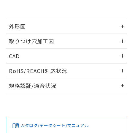
EU RoHS指令（10物質）の非含有証明書
※当社の共同利用者とは、
"個人情報
51物質の非含有証明書（当社基準）
の共同利用に関して"
の「1.共同利
※本証明書は発行日時点で非含有を証明す
用者の範囲」に記載されている法人を
るもので、過去に遡って非含有を証明する
指します。
外形図
ものではありません。
また、RoHS指令のフタル酸エステル類４
情報更新：2026/05/21
取りつけ穴加工図
物質の対応では、対応完了までの期間は出
荷製品に未対応品が混在することから備考
情報更新：2026/05/21
欄に対応日を記載しておりました。
CAD
既に当社にて対応品への在庫切替を完了
していることから、特段のことがない限
ログイン/会員登録いただくと、CADデータをダウンロー
RoHS/REACH対応状況
り、2022年1月12日より割愛しておりま
ドすることができます。
す。
情報更新：2026/7/29
規格認証/適合状況
ログイン/会員登録
EU RoHS
注意事項・凡例
A22NL-MNM-TWA-P002-WDについての規格認証/適合状況に
ついては、「カスタマーサポートセンタ お客様相談室」また
は貴社担当オムロン営業員または販売店にお問い合わせくだ
対応状況
対応予定月
※1
※2
さい。
ダウンロードデータをご利用いただく前に、以下を必ずお読
みください。
カタログ/データシート/マニュアル
対応済み
ソフトウェアの使用条件
お問い合わせ