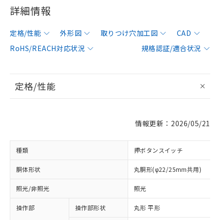
詳細情報
定格/性能
外形図
取りつけ穴加工図
CAD
RoHS/REACH対応状況
規格認証/適合状況
定格/性能
情報更新：2026/05/21
種類
押ボタンスイッチ
胴体形状
丸胴形(φ22/25mm共用)
照光/非照光
照光
操作部
操作部形状
丸形 平形