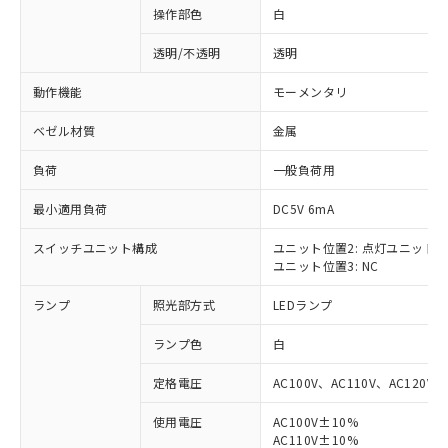
操作部色
白
透明/不透明
透明
動作機能
モーメンタリ
ベゼル材質
金属
負荷
一般負荷用
最小適用負荷
DC5V 6mA
スイッチユニット構成
ユニット位置2: 点灯ユニット
ユニット位置3: NC
ランプ
照光部方式
LEDランプ
ランプ色
白
定格電圧
AC100V、AC110V、AC120V
使用電圧
AC100V±10%
※1 対応状況
AC110V±10%