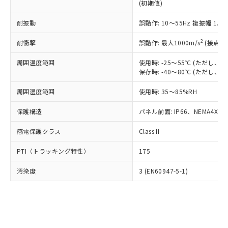
とります。
了承ください。
(初期値)
(PBDE) 1000ppm以下、フタル酸ビス(2-エチルヘキシ
○
一定数以上の在庫あり
ニル類) : 1000ppm、 PBDEs(ポリ臭化ジフェニルエーテ
当社は規制貨物を破棄する場合は、完
ル) (DEHP)(別名：DOP) 1000ppm以下、フタル酸ブチ
正式な納期状況および標準価格はお客
ル類) : 1000ppm、
ルベンジル（BBP） 1000ppm以下、フタル酸ジブチル
全に破砕するなど、違法に輸出されな
DBP(フタル酸ジブチル) : 1000ppm、 DIBP(フタル酸ジ
耐振動
誤動作: 10～55Hz 複振幅 1.
様のお取引先、またはお客様担当のオ
（DBP） 1000ppm以下、フタル酸ジイソブチル
イソブチル) : 1000ppm、 BBP(フタル酸ブチルベンジ
△
一定数には満たないが在庫あり
いよう必要な手段を講じます。
ムロン制御機器販売店・当社販売員に
(DIBP) 1000ppm以下
ル) : 1000ppm、
2
当社は貴社製品を、核兵器、ミサイ
耐衝撃
誤動作: 最大1000m/s
(接点開
但し、RoHS指令で産業用監視および制御機器に対する
DEHP(フタル酸ビス(2-エチルヘキシル)) : 1000ppm
ご相談ください。
適用除外項目は除く。
ル、化学兵器、生物兵器またはその他
－
在庫なし(最新の在庫状況につ
オムロン制御機器販売店や当社販売拠
フタル酸エステル類の４物質については閾値を超える意
周囲温度範囲
使用時: -25～55℃ (ただし
武器並びにこれらの製造装置等に一切
いては、お客様のお取引先、ま
図的な使用がないことを確認しています。
点は「
販売ネットワーク
」をご確認
保存時: -40～80℃ (ただし
※2 環境保護使用期限
使用いたしません。
たはお客様担当のオムロン制御
ください。
当社は、貴社製品を第三者に販売する
機器販売店・当社販売員にご確
在庫状況および標準価格結果を当社の
周囲湿度範囲
使用時: 35～85%RH
※2 対応予定月
「ｅ」：有害物質（10物質）のすべてが基
場合は、上記1、2および3の内容を当
認ください)
事前の承諾なく第三者に漏洩または開
準値以下であることを示します。
該第三者に通知します。また当社は、
示しないようお願いします。
保護構造
パネル前面: IP66、NEMA4X, N
部品在庫の切り替え状況などにより、予定
「10」：通常の使用状況下において有害物
販売先および販売に係わる関係者が違
マイパーツ機能（部品リスト作成サー
空
受注生産機種、また在庫状況の
月が前後することがあります。
質が外部に漏えいし、環境に深刻な影響を
法に輸出するおそれがある場合は、取
ビス）をご利用いただくには、I-Web
感電保護クラス
Class II
白
情報を公開していない機種
及ぼさない年数を意味します。
り引きをいたしません。
メンバーズにご登録されている必要が
「－」：未確認です。当社販売部門へお問
PTI（トラッキング特性）
175
あります。
い合わせください。
お客様が当ウェブサイト上で当社にご
※3 非含有証明書ダウンロード
汚染度
3 (EN60947-5-1)
登録された部品リストについて、当社
および当社の共同利用者が、当社の製
下記の非含有証明書をダウンロードするこ
品・サービスに関するお客様との取
とができます。
合意する
キャンセル
引・商談に必要な範囲で利用すること
をご了承ください。
EU RoHS指令（10物質）の非含有証明書
※当社の共同利用者とは、
"個人情報