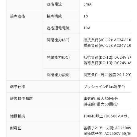
対応済み：EU RoHS指令（10物質）の
定格電流
5mA
非含有に対応した製品が提供可能な商品で
す。
接点定格
接点構成
1b
対応予定：EU RoHS指令（10物質）の非含
ご利用条件
有に対応した製品に切り替える予定のある
定格通電電流
10A
商品です。
対応予定なし：EU RoHS指令（10物質）の
開閉能力(AC)
抵抗負荷(AC-12): AC24V 10A/A
以下の条件をお読みいただき、同意のうえ
誘導負荷(AC-15): AC24V 10A/AC
非含有に非対応の商品で、対応品を出す予
ご利用ください。
定はありません。
開閉能力(DC)
抵抗負荷(DC-12): DC24V 8A/DC
調査・確認中：EU RoHS指令（10物質）の
本サービスは、当社制御機器事業取扱
誘導負荷(DC-13): DC24V 4A/DC
※1 中国RoHS○×表
非含有の対応状況を調査中または確認中の
商品の当社在庫状況および標準価格
商品です。
(税抜)を提供させていただくもので
開閉能力説明
測定条件: 周囲温度 20±2℃、
「○」：最大均質材料含有率が中国RoHSの
非該当品：ライセンス料など無形物で、有
す。
基準値以下であることを示します。
害物質有無と関係のない商品です。
端子仕様
プッシュインPlus端子台
当社制御機器事業取扱商品の中には、
「×」：最大均質材料含有率が中国RoHSの
仕入先様の事情により、非含有部品として
本サービスの対象外となる商品もある
基準値を超えていることを示します。
いたものが、含有品と判明した場合などや
当社は、これら貴社製品のうち、外国
許容操作頻度
電気的: 最大30回/分
ことをご了承ください。
「－」：未確認です。当社販売部門へお問
むを得ず変更することがあります。
機械的: 最大60回/分
為替および外国貿易法に定める商品
在庫状況および標準価格照会結果は、
い合わせください。
（以下｢規制貨物等」という）を輸出
記載している更新日時点での社内デー
絶縁抵抗
100MΩ以上 (DC500Vメガ、
*EU RoHS指令（10物質）：
または国外への提供する場合は、日本
記
タに基づき作成されるものであり、閲
説明
鉛(Pb) 1000ppm以下、 水銀(Hg) 1000ppm以下、 カド
*中国RoHS10物質の基準値 (GB/T26572)：
国政府の輸出許可(または役務取引許
号
覧された時点での実際の在庫および標
ミウム(Cd) 100ppm以下、
Pb(鉛) :1000ppm、 Hg(水銀) : 1000ppm、 Cd(カドミウ
耐電圧
各端子とアース間: AC2500V 50/
可)を取得するなどの必要な手続きを
六価クロム(Cr(Ⅵ)) 1000ppm以下、ポリ臭化ビフェニル
ム) : 100ppm、
準価格とは異なる場合があることをご
同極端子間: AC2500V 50/60
類(PBB) 1000ppm以下、ポリ臭化ジフェニルエーテル類
Cr(Ⅵ)(六価クロム) : 1000ppm、 PBBs(ポリ臭化ビフェ