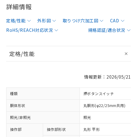
詳細情報
定格/性能
外形図
取りつけ穴加工図
CAD
RoHS/REACH対応状況
規格認証/適合状況
定格/性能
情報更新：2026/05/21
種類
押ボタンスイッチ
胴体形状
丸胴形(φ22/25mm共用)
照光/非照光
照光
操作部
操作部形状
丸形 平形