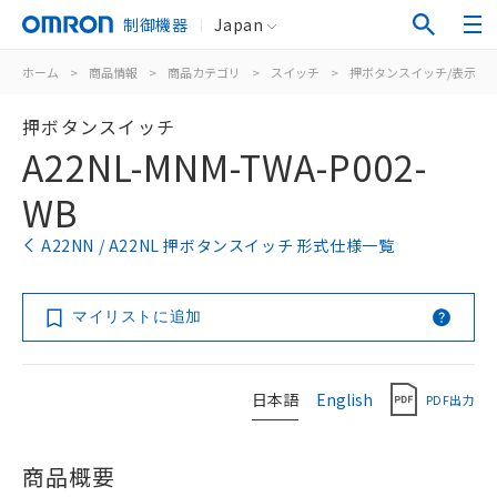
制御機器
Japan
ホーム
>
商品情報
>
商品カテゴリ
>
スイッチ
>
押ボタンスイッチ/表示灯
押ボタンスイッチ
A22NL-MNM-TWA-P002-
WB
A22NN / A22NL 押ボタンスイッチ 形式仕様一覧
マイリストに追加
日本語
English
PDF出力
商品概要