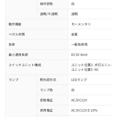
操作部色
白
透明/不透明
透明
動作機能
モーメンタリ
ベゼル材質
金属
負荷
一般負荷用
最小適用負荷
DC5V 6mA
スイッチユニット構成
ユニット位置2: 点灯ユニット
ユニット位置3: NC
ランプ
照光部方式
LEDランプ
ランプ色
白
定格電圧
AC/DC12V
※1 対応状況
使用電圧
AC/DC12V±10%