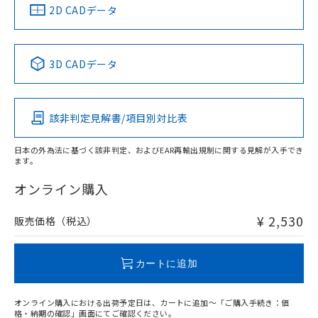
中国 RoHS
注意事項・凡例
2D CADデータ
中国 RoHS表
※1 ※2
3D CADデータ
Pb
Hg
Cd
Cr(VI)
該非判定見解書/項目別対比表
X
O
O
O
日本の外為法に基づく該非判定、およびEAR再輸出規制に関する見解が入手でき
ます。
"対応済み"や非含有の記載がされた商品であっても、流通
在庫等で未対応品が混在する可能性があります。
オンライン購入
非含有品が必要な際は、弊社営業部門もしくは販売店へお
問い合わせください。
¥ 2,530
販売価格（税込）
この製品のRoHS/REACH対応状況ページへ
カートに追加
オンライン購入における出荷予定日は、カートに追加～「ご購入手続き：価
格・納期の確認」画面にてご確認ください。