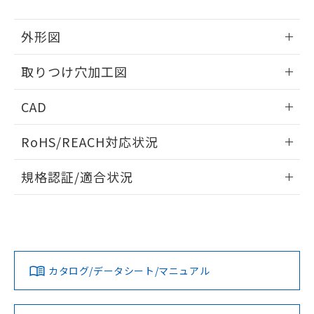
51物質の非含有証明書（当社基準）
の共同利用に関して"
の「1.共同利
※本証明書は発行日時点で非含有を証明す
用者の範囲」に記載されている法人を
外形図
るもので、過去に遡って非含有を証明する
指します。
ものではありません。
情報更新：2026/05/21
また、RoHS指令のフタル酸エステル類４
取りつけ穴加工図
物質の対応では、対応完了までの期間は出
情報更新：2026/05/21
荷製品に未対応品が混在することから備考
CAD
欄に対応日を記載しておりました。
既に当社にて対応品への在庫切替を完了
ログイン/会員登録いただくと、CADデータをダウンロー
RoHS/REACH対応状況
していることから、特段のことがない限
ドすることができます。
り、2022年1月12日より割愛しておりま
情報更新：2026/7/29
す。
規格認証/適合状況
ログイン/会員登録
EU RoHS
注意事項・凡例
A22NL-MNM-TWA-P002-WBについての規格認証/適合状況に
ついては、「カスタマーサポートセンタ お客様相談室」また
は貴社担当オムロン営業員または販売店にお問い合わせくだ
対応状況
対応予定月
※1
※2
さい。
ダウンロードデータをご利用いただく前に、以下を必ずお読
みください。
カタログ/データシート/マニュアル
対応済み
ソフトウェアの使用条件
お問い合わせ