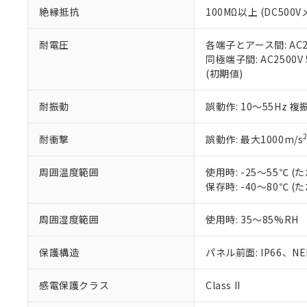
また、RoHS指
絶縁抵抗
100MΩ以上 (DC5
混在することから
既に当社にて対応
耐電圧
各端子とアース間: AC250
り割愛しておりま
同極端子間: AC2500V
(初期値)
耐振動
誤動作: 10～55Hz 複
耐衝撃
誤動作: 最大1000m/s
周囲温度範囲
使用時: -25～55℃
保存時: -40～80℃
周囲湿度範囲
使用時: 35～85%RH
保護構造
パネル前面: IP66、NEM
感電保護クラス
Class II