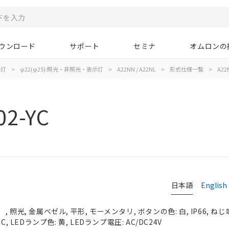
ウンロード
サポート
セミナ
オムロンの
示灯
>
φ22(φ25):照光・非照光・表示灯
>
A22NN / A22NL
>
形式仕様一覧
>
A22
02-YC
日本語
English
照光, 金属ベゼル, 平形, モーメンタリ, ボタンの色: 白, IP66, ねじ
, LEDランプ色: 黄, LEDランプ電圧: AC/DC24V