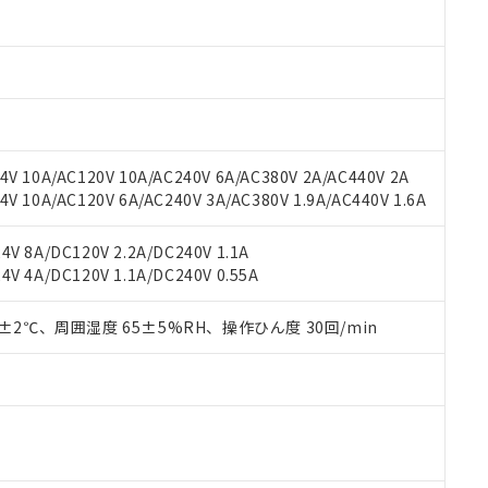
材料含有率が中国RoHSの基準値以下であることを示します。
材料含有率が中国RoHSの基準値を超えていることを示します。
、当社制御機器事業取扱商品の当社在庫状況および標準価格(税抜)
ら貴社製品のうち、外国為替および外国貿易法に定める商品（以下｢
質）：
す。当社販売部門へお問い合わせください。
 水銀(Hg) 1000ppm以下、 カドミウム(Cd) 100ppm以下、
たは国外への提供する場合は、日本国政府の輸出許可(または役務取
000ppm以下、ポリ臭化ビフェニル類(PBB) 1000ppm以下、ポリ臭化ジフェニルエーテル類(P
事業取扱商品の中には、本サービスの対象外となる商品もあること
手続きをとります。
キシル) (DEHP)(別名：DOP) 1000ppm以下、フタル酸ブチルベンジル（BBP） 100
(GB/T26572)：
以下、フタル酸ジイソブチル (DIBP) 1000ppm以下
び標準価格照会結果は、記載している更新日時点での社内データに
物を破棄する場合は、完全に破砕するなど、違法に輸出されないよ
(水銀) : 1000ppm、 Cd(カドミウム) : 100ppm、
業用監視および制御機器に対する適用除外項目は除く。
覧された時点での実際の在庫および標準価格とは異なる場合がある
1000ppm、 PBBs(ポリ臭化ビフェニル類) : 1000ppm、 PBDEs(ポリ臭化ジフェニルエーテル類
物質については閾値を超える意図的な使用がないことを確認しています。
上の在庫あり
 1000ppm、 DIBP(フタル酸ジイソブチル) : 1000ppm、 BBP(フタル酸ブチルベンジル) :
品を、核兵器、ミサイル、化学兵器、生物兵器またはその他武器並
チルヘキシル)) : 1000ppm
V 10A/AC120V 10A/AC240V 6A/AC380V 2A/AC440V 2A
況および標準価格はお客様のお取引先、またはお客様担当のオムロ
用いたしません。
 10A/AC120V 6A/AC240V 3A/AC380V 1.9A/AC440V 1.6A
ご相談ください。
は満たないが在庫あり
製品を第三者に販売する場合は、上記1、2および3の内容を当該第
機器販売店や当社販売拠点は「
販売ネットワーク
」をご確認くだ
販売先および販売に係わる関係者が違法に輸出するおそれがある場
用期限
び標準価格結果を当社の事前の承諾なく第三者に漏洩または開示し
え状況などにより、予定月が前後することがあります。
V 8A/DC120V 2.2A/DC240V 1.1A
(最新の在庫状況については、お客様のお取引先、またはお客様担当
V 4A/DC120V 1.1A/DC240V 0.55A
（10物質）のすべてが基準値以下であることを示します。
店・当社販売員にご確認ください)
能（部品リスト作成サービス）をご利用いただくには、I-Webメン
使用状況下において有害物質が外部に漏えいし、環境に深刻な影響を
あります。
0±2℃、周囲湿度 65±5%RH、操作ひん度 30回/min
機種、また在庫状況の情報を公開していない機種
ェブサイト上で当社にご登録された部品リストについて、当社およ
書ダウンロード
す。当社販売部門へお問い合わせください。
品・サービスに関するお客様との取引・商談に必要な範囲で利用す
合意する
キャンセル
書をダウンロードすることができます。
利用者とは、
"個人情報の共同利用に関して"
の「1.共同利用者の
します。
10物質）の非含有証明書
明書（当社基準）
日時点で非含有を証明するもので、過去に遡って非含有を証明するも