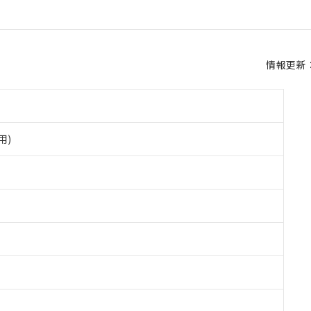
情報更新：2
用)