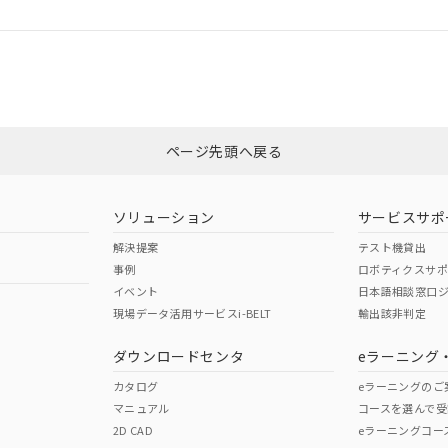
ログイン/会員登録
CCC認証
電波法
みください。
Yes
N/A
非含有証明書
※3
ページ先頭へ戻る
ダウンロードはこちら
型式承認
NK型式承認
ABS型式承認
韓国
（日本
（アメリカ
ソリューション
サービスサポ
舶規格）
船舶規格）
船舶規格）
解決提案
テスト機貸出
事例
ロボティクスサ
No
No
イベント
日本語相談窓口
現場データ活用サービスi-BELT
輸出該非判定
I)
PBBs
PBDEs
DBP
ダウンロードセンタ
eラーニング
この製品の規格認証/適合
その他の認証はこちらのページからご
カタログ
eラーニングのご
マニュアル
コースを選んで受
O
O
O
2D CAD
eラーニングコー