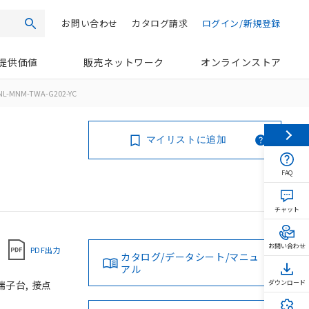
お問い合わせ
カタログ請求
ログイン/新規登録
検索
提供価値
販売ネットワーク
オンラインストア
NL-MNM-TWA-G202-YC
マイリストに追加
FAQ
チャット
お問い合わせ
PDF出力
カタログ/データシート/マニュ
アル
端子台, 接点
ダウンロード