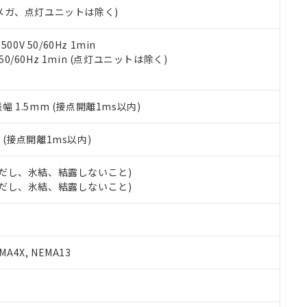
令のフタル酸エステル類４物質の対応では、対応完了までの期間は出
00Vメガ、点灯ユニットは除く)
備考欄に対応日を記載しておりました。
品への在庫切替を完了していることから、特段のことがない限り、20
0V 50/60Hz 1min
す。
 50/60Hz 1min (点灯ユニットは除く)
振幅 1.5mm (接点開離1ms以内)
2
(接点開離1ms以内)
 (ただし、氷結、結露しないこと)
 (ただし、氷結、結露しないこと)
A4X, NEMA13