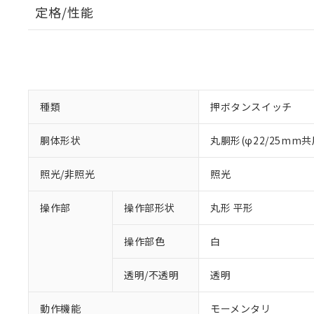
定格/性能
種類
押ボタンスイッチ
胴体形状
丸胴形(φ22/25mm共
照光/非照光
照光
操作部
操作部形状
丸形 平形
操作部色
白
透明/不透明
透明
動作機能
モーメンタリ