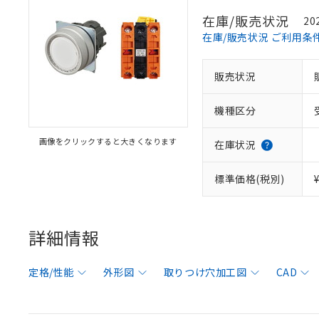
在庫/販売状況
20
在庫/販売状況 ご利用条
販売状況
機種区分
画像をクリックすると大きくなります
在庫状況
標準価格(税別)
詳細情報
定格/性能
外形図
取りつけ穴加工図
CAD