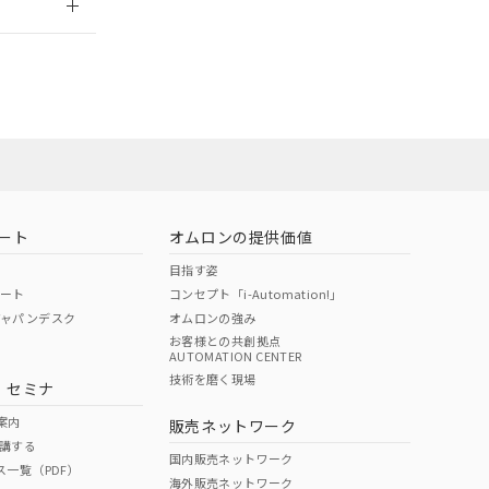
ート
オムロンの提供価値
目指す姿
ポート
コンセプト「i-Automation!」
ジャパンデスク
オムロンの強み
お客様との共創拠点
AUTOMATION CENTER
DIBP
BBP
DEHP
環境保護
技術を磨く現場
・セミナ
状況ページへ
使用期限
検索ください
案内
販売ネットワーク
講する
O
O
O
10
国内販売ネットワーク
ス一覧（PDF）
海外販売ネットワーク