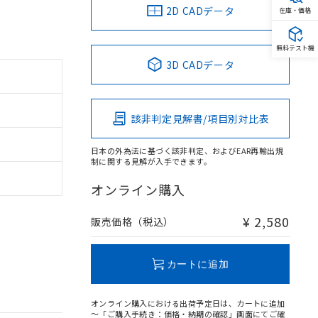
2D CADデータ
在庫・価格
無料テスト機
3D CADデータ
該非判定見解書/項目別対比表
日本の外為法に基づく該非判定、およびEAR再輸出規
制に関する見解が入手できます。
オンライン購入
¥ 2,580
販売価格（税込）
カートに追加
オンライン購入における出荷予定日は、カートに追加
～「ご購入手続き：価格・納期の確認」画面にてご確