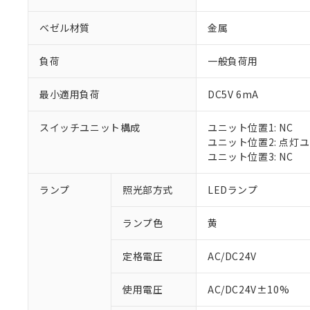
ベゼル材質
金属
負荷
一般負荷用
最小適用負荷
DC5V 6mA
スイッチユニット構成
ユニット位置1: NC
ユニット位置2: 点灯
ユニット位置3: NC
※1 対応状況
ランプ
照光部方式
LEDランプ
対応済み：EU
ランプ色
黄
対応予定：EU R
対応予定なし：EU
定格電圧
AC/DC24V
調査・確認中：EU
ご利用条件
非該当品：ライセ
※1 中国RoHS
使用電圧
AC/DC24V±10%
仕入先様の事情に
があります。
以下の条件をお読