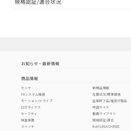
規格認証/適合状況
EU RoHS
注意事項・凡例
UL認証
CSA認証
CEマーキング
ダウンロードデータをご利用いただく前に、以下を必ずお読
Yes
Yes
Yes
対応状況
対応予定月
※1
※2
ソフトウェアの使用条件
対応済み
LR型式承認
DNV型式承認
BV型式承認
KR
（イギリス
（ノルウェー
（フランス
（
お知らせ・最新情報
中国 RoHS
注意事項・凡例
船舶規格）
船舶規格）
船舶規格）
船
商品情報
No
No
No
No
中国 RoHS表
※1 ※2
センサ
新商品情報
FAシステム機器
在庫状況/標準価格
Pb
Hg
Cd
Cr(V
モーション/ドライブ
生産終了品/推奨代替品
ロボティクス
特設サイト
セーフティ
動画ライブラリ
検査装置
規格認証/適合
X
O
O
O
スイッチ
RoHS/REACH対応