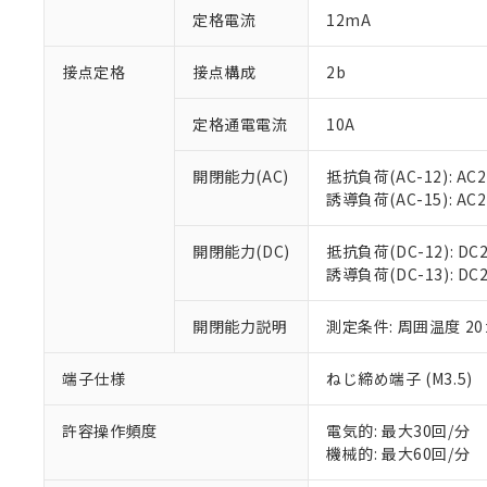
「○」：最大均質
定格電流
12mA
「×」：最大均質
本サービスは
当社は、これ
*EU RoHS指令（10物
「－」：未確認で
鉛(Pb) 1000ppm以下、
くものです。
う）を輸出ま
接点定格
接点構成
2b
記
説明
六価クロム(Cr(Ⅵ)) 1
当社制御機器
などの必要な
フタル酸ビス(2-エチルヘ
号
*中国RoHS10物質の基準値 
ル（DBP） 1000ppm
在庫状況およ
当社は規制貨
Pb(鉛) :1000ppm、 Hg
定格通電電流
10A
但し、RoHS指令で産
のであり、閲
ます。
Cr(Ⅵ)(六価クロム) : 
フタル酸エステル類の４
○
一定数以
DBP(フタル酸ジブチル) :
い。
当社は貴社製
DEHP(フタル酸ビス(2-エ
開閉能力(AC)
抵抗負荷(AC-12): AC24
正式な納期状
置等に一切使
誘導負荷(AC-15): AC24V
当社販売員に
※2 対応予定月
△
一定数に
当社は、貴社
オムロン制御
また当社は、
※2 環境保護使
在庫状況およ
部品在庫の切り替
たしません。
開閉能力(DC)
抵抗負荷(DC-12): DC24
－
在庫なし
す。
誘導負荷(DC-13): DC24
「ｅ」：有害物質
機器販売
マイパーツ機
「10」：通常の
ている必要が
味します。
開閉能力説明
測定条件: 周囲温度 2
空
受注生産
お客様が当ウ
※3 非含有証明
「－」：未確認で
白
が、当社の製
端子仕様
ねじ締め端子 (M3.5)
さい。
下記の非含有証明
※当社の共同
いる法人を指
許容操作頻度
電気的: 最大30回/分
EU RoHS指令（
機械的: 最大60回/分
51物質の非含有証
※本証明書は発行