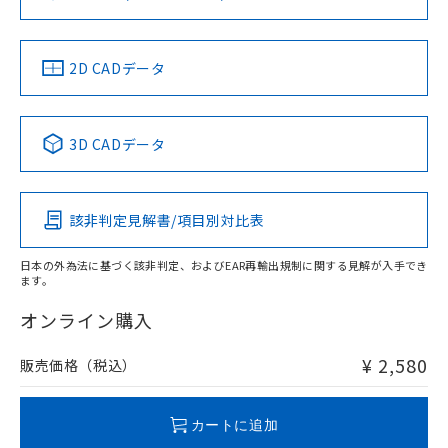
ソフトウェアの使用条件
LR型式承認
DNV型式承認
BV型式承認
KR型式承
（イギリス
（ノルウェー
（フランス
（韓国
船舶規格）
船舶規格）
船舶規格）
船舶規格
中国 RoHS
注意事項・凡例
2D CADデータ
No
No
No
No
中国 RoHS表
※1 ※2
3D CADデータ
この製品の規格認証/適合状況ページへ
Pb
Hg
Cd
Cr(VI)
その他の認証はこちらのページからご検索ください
該非判定見解書/項目別対比表
O
O
O
O
日本の外為法に基づく該非判定、およびEAR再輸出規制に関する見解が入手でき
ます。
"対応済み"や非含有の記載がされた商品であっても、流通
在庫等で未対応品が混在する可能性があります。
オンライン購入
非含有品が必要な際は、弊社営業部門もしくは販売店へお
問い合わせください。
¥ 2,580
販売価格（税込）
この製品のRoHS/REACH対応状況ページへ
カートに追加