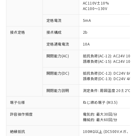
AC110V±10%
AC100～130V
対応済み：EU RoHS指令（10物質）の
非含有に対応した製品が提供可能な商品で
定格電流
5mA
す。
対応予定：EU RoHS指令（10物質）の非含
接点定格
接点構成
2b
ご利用条件
有に対応した製品に切り替える予定のある
商品です。
定格通電電流
10A
対応予定なし：EU RoHS指令（10物質）の
以下の条件をお読みいただき、同意のうえ
非含有に非対応の商品で、対応品を出す予
開閉能力(AC)
抵抗負荷(AC-12): AC24V 10A/A
ご利用ください。
定はありません。
誘導負荷(AC-15): AC24V 10A/AC
調査・確認中：EU RoHS指令（10物質）の
本サービスは、当社制御機器事業取扱
※1 中国RoHS○×表
非含有の対応状況を調査中または確認中の
開閉能力(DC)
抵抗負荷(DC-12): DC24V 8A/DC
商品の当社在庫状況および標準価格
誘導負荷(DC-13): DC24V 4A/DC
商品です。
(税抜)を提供させていただくもので
「○」：最大均質材料含有率が中国RoHSの
非該当品：ライセンス料など無形物で、有
す。
開閉能力説明
測定条件: 周囲温度 20±2℃、
基準値以下であることを示します。
害物質有無と関係のない商品です。
当社制御機器事業取扱商品の中には、
「×」：最大均質材料含有率が中国RoHSの
仕入先様の事情により、非含有部品として
本サービスの対象外となる商品もある
端子仕様
ねじ締め端子 (M3.5)
基準値を超えていることを示します。
いたものが、含有品と判明した場合などや
当社は、これら貴社製品のうち、外国
ことをご了承ください。
「－」：未確認です。当社販売部門へお問
むを得ず変更することがあります。
為替および外国貿易法に定める商品
在庫状況および標準価格照会結果は、
許容操作頻度
電気的: 最大30回/分
い合わせください。
（以下｢規制貨物等」という）を輸出
機械的: 最大60回/分
記載している更新日時点での社内デー
*EU RoHS指令（10物質）：
または国外への提供する場合は、日本
記
タに基づき作成されるものであり、閲
説明
鉛(Pb) 1000ppm以下、 水銀(Hg) 1000ppm以下、 カド
*中国RoHS10物質の基準値 (GB/T26572)：
国政府の輸出許可(または役務取引許
絶縁抵抗
100MΩ以上 (DC500Vメガ、
号
覧された時点での実際の在庫および標
ミウム(Cd) 100ppm以下、
Pb(鉛) :1000ppm、 Hg(水銀) : 1000ppm、 Cd(カドミウ