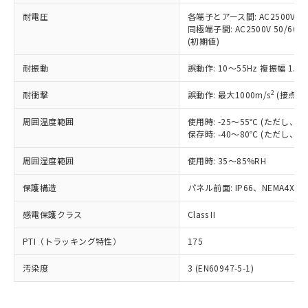
可)を取得するなどの必要な手続きを
六価クロム(Cr(Ⅵ)) 1000ppm以下、ポリ臭化ビフェニル
ム) : 100ppm、
準価格とは異なる場合があることをご
類(PBB) 1000ppm以下、ポリ臭化ジフェニルエーテル類
耐電圧
各端子とアース間: AC2500V 50/
Cr(Ⅵ)(六価クロム) : 1000ppm、 PBBs(ポリ臭化ビフェ
とります。
了承ください。
(PBDE) 1000ppm以下、フタル酸ビス(2-エチルヘキシ
○
一定数以上の在庫あり
ニル類) : 1000ppm、 PBDEs(ポリ臭化ジフェニルエーテ
同極端子間: AC2500V 50/60
当社は規制貨物を破棄する場合は、完
ル) (DEHP)(別名：DOP) 1000ppm以下、フタル酸ブチ
正式な納期状況および標準価格はお客
ル類) : 1000ppm、
(初期値)
ルベンジル（BBP） 1000ppm以下、フタル酸ジブチル
全に破砕するなど、違法に輸出されな
DBP(フタル酸ジブチル) : 1000ppm、 DIBP(フタル酸ジ
様のお取引先、またはお客様担当のオ
（DBP） 1000ppm以下、フタル酸ジイソブチル
イソブチル) : 1000ppm、 BBP(フタル酸ブチルベンジ
△
一定数には満たないが在庫あり
いよう必要な手段を講じます。
ムロン制御機器販売店・当社販売員に
(DIBP) 1000ppm以下
耐振動
誤動作: 10～55Hz 複振幅 1.
ル) : 1000ppm、
当社は貴社製品を、核兵器、ミサイ
但し、RoHS指令で産業用監視および制御機器に対する
DEHP(フタル酸ビス(2-エチルヘキシル)) : 1000ppm
ご相談ください。
適用除外項目は除く。
ル、化学兵器、生物兵器またはその他
－
在庫なし(最新の在庫状況につ
2
オムロン制御機器販売店や当社販売拠
耐衝撃
誤動作: 最大1000m/s
(接点開
フタル酸エステル類の４物質については閾値を超える意
武器並びにこれらの製造装置等に一切
いては、お客様のお取引先、ま
図的な使用がないことを確認しています。
点は「
販売ネットワーク
」をご確認
※2 環境保護使用期限
使用いたしません。
たはお客様担当のオムロン制御
周囲温度範囲
使用時: -25～55℃ (ただし
ください。
当社は、貴社製品を第三者に販売する
保存時: -40～80℃ (ただし
機器販売店・当社販売員にご確
在庫状況および標準価格結果を当社の
※2 対応予定月
「ｅ」：有害物質（10物質）のすべてが基
場合は、上記1、2および3の内容を当
認ください)
事前の承諾なく第三者に漏洩または開
準値以下であることを示します。
周囲湿度範囲
使用時: 35～85%RH
該第三者に通知します。また当社は、
示しないようお願いします。
部品在庫の切り替え状況などにより、予定
「10」：通常の使用状況下において有害物
販売先および販売に係わる関係者が違
マイパーツ機能（部品リスト作成サー
空
受注生産機種、また在庫状況の
保護構造
パネル前面: IP66、NEMA4X, N
月が前後することがあります。
質が外部に漏えいし、環境に深刻な影響を
法に輸出するおそれがある場合は、取
ビス）をご利用いただくには、I-Web
白
情報を公開していない機種
及ぼさない年数を意味します。
り引きをいたしません。
メンバーズにご登録されている必要が
感電保護クラス
Class II
「－」：未確認です。当社販売部門へお問
あります。
い合わせください。
お客様が当ウェブサイト上で当社にご
PTI（トラッキング特性）
175
※3 非含有証明書ダウンロード
登録された部品リストについて、当社
および当社の共同利用者が、当社の製
汚染度
3 (EN60947-5-1)
下記の非含有証明書をダウンロードするこ
品・サービスに関するお客様との取
とができます。
合意する
キャンセル
引・商談に必要な範囲で利用すること