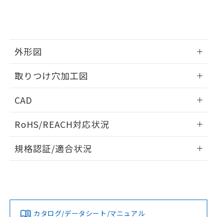
をご了承ください。
EU RoHS指令（10物質）の非含有証明書
※当社の共同利用者とは、
"個人情報
51物質の非含有証明書（当社基準）
の共同利用に関して"
の「1.共同利
※本証明書は発行日時点で非含有を証明す
用者の範囲」に記載されている法人を
るもので、過去に遡って非含有を証明する
指します。
ものではありません。
外形図
また、RoHS指令のフタル酸エステル類４
情報更新：2026/05/21
物質の対応では、対応完了までの期間は出
取りつけ穴加工図
荷製品に未対応品が混在することから備考
欄に対応日を記載しておりました。
情報更新：2026/05/21
CAD
既に当社にて対応品への在庫切替を完了
していることから、特段のことがない限
ログイン/会員登録いただくと、CADデータをダウンロー
り、2022年1月12日より割愛しておりま
RoHS/REACH対応状況
ドすることができます。
す。
情報更新：2026/7/29
規格認証/適合状況
ログイン/会員登録
EU RoHS
注意事項・凡例
UL認証
CSA認証
CEマーキング
Yes
Yes
Yes
対応状況
対応予定月
※1
※2
ダウンロードデータをご利用いただく前に、以下を必ずお読
みください。
カタログ/データシート/マニュアル
対応済み