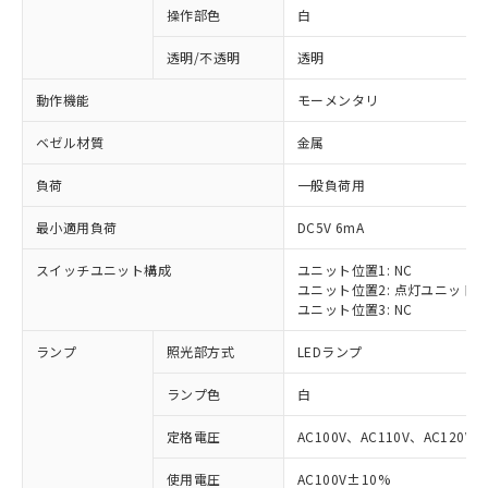
操作部色
白
透明/不透明
透明
動作機能
モーメンタリ
ベゼル材質
金属
負荷
一般負荷用
最小適用負荷
DC5V 6mA
スイッチユニット構成
ユニット位置1: NC
ユニット位置2: 点灯ユニット
ユニット位置3: NC
ランプ
照光部方式
LEDランプ
ランプ色
白
定格電圧
AC100V、AC110V、AC120V
※1 対応状況
使用電圧
AC100V±10%