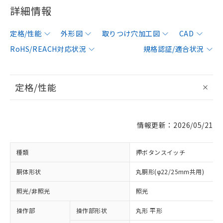
詳細情報
定格/性能
外形図
取りつけ穴加工図
CAD
RoHS/REACH対応状況
規格認証/適合状況
定格/性能
情報更新：2026/05/21
種類
押ボタンスイッチ
胴体形状
丸胴形(φ22/25mm共用)
照光/非照光
照光
操作部
操作部形状
丸形 平形