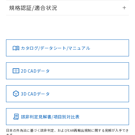
情報更新：2026/7/29
規格認証/適合状況
ログイン/会員登録
EU RoHS
注意事項・凡例
UL認証
CSA認証
CEマーキング
Yes
Yes
Yes
対応状況
対応予定月
※1
※2
ダウンロードデータをご利用いただく前に、以下を必ずお読
みください。
カタログ/データシート/マニュアル
対応済み
ソフトウェアの使用条件
LR型式承認
DNV型式承認
BV型式承認
KR型式承
（イギリス
（ノルウェー
（フランス
（韓国
船舶規格）
船舶規格）
船舶規格）
船舶規格
中国 RoHS
注意事項・凡例
2D CADデータ
No
No
No
No
中国 RoHS表
※1 ※2
3D CADデータ
この製品の規格認証/適合状況ページへ
Pb
Hg
Cd
Cr(VI)
その他の認証はこちらのページからご検索ください
該非判定見解書/項目別対比表
X
O
O
O
日本の外為法に基づく該非判定、およびEAR再輸出規制に関する見解が入手でき
ます。