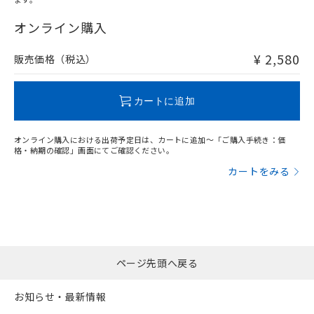
"対応済み"や非含有の記載がされた商品であっても、流通
在庫等で未対応品が混在する可能性があります。
オンライン購入
非含有品が必要な際は、弊社営業部門もしくは販売店へお
問い合わせください。
¥ 2,580
販売価格（税込）
この製品のRoHS/REACH対応状況ページへ
カートに追加
オンライン購入における出荷予定日は、カートに追加～「ご購入手続き：価
格・納期の確認」画面にてご確認ください。
カートをみる
ページ先頭へ戻る
お知らせ・最新情報