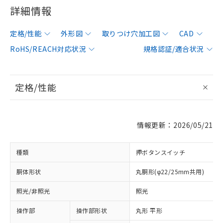
詳細情報
定格/性能
外形図
取りつけ穴加工図
CAD
RoHS/REACH対応状況
規格認証/適合状況
定格/性能
情報更新：2026/05/21
種類
押ボタンスイッチ
胴体形状
丸胴形(φ22/25mm共用)
照光/非照光
照光
操作部
操作部形状
丸形 平形