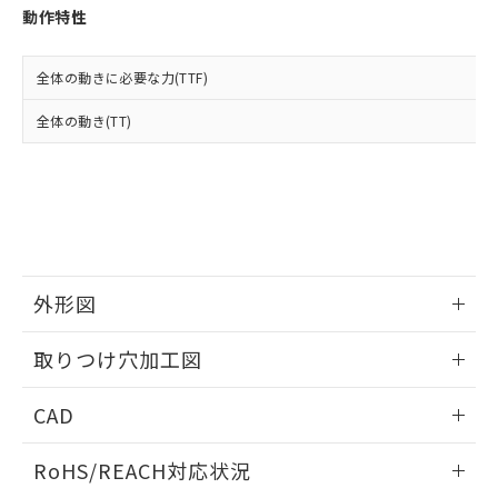
登録された部品リストについて、当社
動作特性
および当社の共同利用者が、当社の製
下記の非含有証明書をダウンロードするこ
品・サービスに関するお客様との取
とができます。
合意する
キャンセル
引・商談に必要な範囲で利用すること
全体の動きに必要な力(TTF)
をご了承ください。
EU RoHS指令（10物質）の非含有証明書
全体の動き(TT)
※当社の共同利用者とは、
"個人情報
51物質の非含有証明書（当社基準）
の共同利用に関して"
の「1.共同利
※本証明書は発行日時点で非含有を証明す
用者の範囲」に記載されている法人を
るもので、過去に遡って非含有を証明する
指します。
ものではありません。
また、RoHS指令のフタル酸エステル類４
物質の対応では、対応完了までの期間は出
荷製品に未対応品が混在することから備考
外形図
欄に対応日を記載しておりました。
既に当社にて対応品への在庫切替を完了
情報更新：2026/05/21
していることから、特段のことがない限
取りつけ穴加工図
り、2022年1月12日より割愛しておりま
す。
情報更新：2026/05/21
CAD
ログイン/会員登録いただくと、CADデータをダウンロー
RoHS/REACH対応状況
ドすることができます。