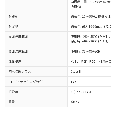
むを得ず変更することがあります。
為替および外国貿易法に定める商品
同極端子間: AC2500V 50/60
在庫状況および標準価格照会結果は、
い合わせください。
(初期値)
（以下｢規制貨物等」という）を輸出
記載している更新日時点での社内デー
*EU RoHS指令（10物質）：
または国外への提供する場合は、日本
記
タに基づき作成されるものであり、閲
説明
鉛(Pb) 1000ppm以下、 水銀(Hg) 1000ppm以下、 カド
耐振動
*中国RoHS10物質の基準値 (GB/T26572)：
誤動作: 10～55Hz 複振幅 1.
国政府の輸出許可(または役務取引許
号
覧された時点での実際の在庫および標
ミウム(Cd) 100ppm以下、
Pb(鉛) :1000ppm、 Hg(水銀) : 1000ppm、 Cd(カドミウ
可)を取得するなどの必要な手続きを
六価クロム(Cr(Ⅵ)) 1000ppm以下、ポリ臭化ビフェニル
ム) : 100ppm、
準価格とは異なる場合があることをご
2
耐衝撃
誤動作: 最大1000m/s
(接点開
類(PBB) 1000ppm以下、ポリ臭化ジフェニルエーテル類
Cr(Ⅵ)(六価クロム) : 1000ppm、 PBBs(ポリ臭化ビフェ
とります。
了承ください。
(PBDE) 1000ppm以下、フタル酸ビス(2-エチルヘキシ
○
一定数以上の在庫あり
ニル類) : 1000ppm、 PBDEs(ポリ臭化ジフェニルエーテ
当社は規制貨物を破棄する場合は、完
ル) (DEHP)(別名：DOP) 1000ppm以下、フタル酸ブチ
正式な納期状況および標準価格はお客
ル類) : 1000ppm、
周囲温度範囲
使用時: -25～55℃ (ただし
ルベンジル（BBP） 1000ppm以下、フタル酸ジブチル
全に破砕するなど、違法に輸出されな
DBP(フタル酸ジブチル) : 1000ppm、 DIBP(フタル酸ジ
様のお取引先、またはお客様担当のオ
保存時: -40～80℃ (ただし
（DBP） 1000ppm以下、フタル酸ジイソブチル
イソブチル) : 1000ppm、 BBP(フタル酸ブチルベンジ
△
一定数には満たないが在庫あり
いよう必要な手段を講じます。
ムロン制御機器販売店・当社販売員に
(DIBP) 1000ppm以下
ル) : 1000ppm、
当社は貴社製品を、核兵器、ミサイ
但し、RoHS指令で産業用監視および制御機器に対する
周囲湿度範囲
DEHP(フタル酸ビス(2-エチルヘキシル)) : 1000ppm
使用時: 35～85%RH
ご相談ください。
適用除外項目は除く。
ル、化学兵器、生物兵器またはその他
－
在庫なし(最新の在庫状況につ
オムロン制御機器販売店や当社販売拠
フタル酸エステル類の４物質については閾値を超える意
武器並びにこれらの製造装置等に一切
保護構造
パネル前面: IP66、NEMA4X, N
いては、お客様のお取引先、ま
図的な使用がないことを確認しています。
点は「
販売ネットワーク
」をご確認
※2 環境保護使用期限
使用いたしません。
たはお客様担当のオムロン制御
ください。
感電保護クラス
Class II
当社は、貴社製品を第三者に販売する
機器販売店・当社販売員にご確
在庫状況および標準価格結果を当社の
※2 対応予定月
「ｅ」：有害物質（10物質）のすべてが基
場合は、上記1、2および3の内容を当
認ください)
事前の承諾なく第三者に漏洩または開
PTI（トラッキング特性）
175
準値以下であることを示します。
該第三者に通知します。また当社は、
示しないようお願いします。
部品在庫の切り替え状況などにより、予定
「10」：通常の使用状況下において有害物
販売先および販売に係わる関係者が違
マイパーツ機能（部品リスト作成サー
空
受注生産機種、また在庫状況の
汚染度
3 (EN60947-5-1)
月が前後することがあります。
質が外部に漏えいし、環境に深刻な影響を
法に輸出するおそれがある場合は、取
ビス）をご利用いただくには、I-Web
白
情報を公開していない機種
及ぼさない年数を意味します。
り引きをいたしません。
メンバーズにご登録されている必要が
質量
約65g
「－」：未確認です。当社販売部門へお問
あります。
い合わせください。
お客様が当ウェブサイト上で当社にご
※3 非含有証明書ダウンロード