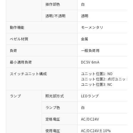
操作部色
白
透明/不透明
透明
動作機能
モーメンタリ
ベゼル材質
金属
負荷
一般負荷用
最小適用負荷
DC5V 6mA
スイッチユニット構成
ユニット位置1: NO
ユニット位置2: 点灯ユニット
ユニット位置3: NC
ランプ
照光部方式
LEDランプ
ランプ色
白
定格電圧
AC/DC24V
使用電圧
AC/DC24V±10%