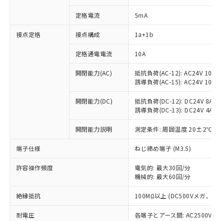
定格電流
5mA
※1 対応状況
接点定格
接点構成
1a+1b
定格通電電流
10A
対応済み：EU RoHS指令（10物質）の
非含有に対応した製品が提供可能な商品で
開閉能力(AC)
抵抗負荷(AC-12): AC24V 10A/A
す。
誘導負荷(AC-15): AC24V 10A/AC
対応予定：EU RoHS指令（10物質）の非含
ご利用条件
有に対応した製品に切り替える予定のある
開閉能力(DC)
抵抗負荷(DC-12): DC24V 8A/DC
商品です。
誘導負荷(DC-13): DC24V 4A/DC
対応予定なし：EU RoHS指令（10物質）の
以下の条件をお読みいただき、同意のうえ
非含有に非対応の商品で、対応品を出す予
開閉能力説明
測定条件: 周囲温度 20±2℃、
ご利用ください。
定はありません。
端子仕様
ねじ締め端子 (M3.5)
調査・確認中：EU RoHS指令（10物質）の
本サービスは、当社制御機器事業取扱
※1 中国RoHS○×表
非含有の対応状況を調査中または確認中の
商品の当社在庫状況および標準価格
許容操作頻度
電気的: 最大30回/分
商品です。
(税抜)を提供させていただくもので
機械的: 最大60回/分
「○」：最大均質材料含有率が中国RoHSの
非該当品：ライセンス料など無形物で、有
す。
基準値以下であることを示します。
害物質有無と関係のない商品です。
当社制御機器事業取扱商品の中には、
絶縁抵抗
100MΩ以上 (DC500Vメガ、
「×」：最大均質材料含有率が中国RoHSの
仕入先様の事情により、非含有部品として
本サービスの対象外となる商品もある
基準値を超えていることを示します。
いたものが、含有品と判明した場合などや
当社は、これら貴社製品のうち、外国
耐電圧
各端子とアース間: AC2500V 50/
ことをご了承ください。
「－」：未確認です。当社販売部門へお問