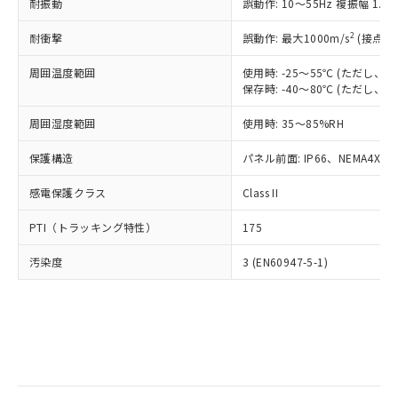
当社は規制貨物を破棄する場合は、完
耐振動
ル) (DEHP)(別名：DOP) 1000ppm以下、フタル酸ブチ
誤動作: 10～55Hz 複振幅 1.
正式な納期状況および標準価格はお客
ル類) : 1000ppm、
ルベンジル（BBP） 1000ppm以下、フタル酸ジブチル
全に破砕するなど、違法に輸出されな
DBP(フタル酸ジブチル) : 1000ppm、 DIBP(フタル酸ジ
様のお取引先、またはお客様担当のオ
（DBP） 1000ppm以下、フタル酸ジイソブチル
イソブチル) : 1000ppm、 BBP(フタル酸ブチルベンジ
△
一定数には満たないが在庫あり
いよう必要な手段を講じます。
2
耐衝撃
誤動作: 最大1000m/s
(接点開
ムロン制御機器販売店・当社販売員に
(DIBP) 1000ppm以下
ル) : 1000ppm、
当社は貴社製品を、核兵器、ミサイ
但し、RoHS指令で産業用監視および制御機器に対する
DEHP(フタル酸ビス(2-エチルヘキシル)) : 1000ppm
ご相談ください。
適用除外項目は除く。
周囲温度範囲
使用時: -25～55℃ (ただし
ル、化学兵器、生物兵器またはその他
－
在庫なし(最新の在庫状況につ
オムロン制御機器販売店や当社販売拠
フタル酸エステル類の４物質については閾値を超える意
保存時: -40～80℃ (ただし
武器並びにこれらの製造装置等に一切
いては、お客様のお取引先、ま
図的な使用がないことを確認しています。
点は「
販売ネットワーク
」をご確認
※2 環境保護使用期限
使用いたしません。
たはお客様担当のオムロン制御
ください。
周囲湿度範囲
使用時: 35～85%RH
当社は、貴社製品を第三者に販売する
機器販売店・当社販売員にご確
在庫状況および標準価格結果を当社の
※2 対応予定月
「ｅ」：有害物質（10物質）のすべてが基
場合は、上記1、2および3の内容を当
認ください)
事前の承諾なく第三者に漏洩または開
保護構造
パネル前面: IP66、NEMA4X, N
準値以下であることを示します。
該第三者に通知します。また当社は、
示しないようお願いします。
部品在庫の切り替え状況などにより、予定
「10」：通常の使用状況下において有害物
販売先および販売に係わる関係者が違
マイパーツ機能（部品リスト作成サー
感電保護クラス
Class II
空
受注生産機種、また在庫状況の
月が前後することがあります。
質が外部に漏えいし、環境に深刻な影響を
法に輸出するおそれがある場合は、取
ビス）をご利用いただくには、I-Web
白
情報を公開していない機種
及ぼさない年数を意味します。
り引きをいたしません。
PTI（トラッキング特性）
175
メンバーズにご登録されている必要が
「－」：未確認です。当社販売部門へお問
あります。
い合わせください。
汚染度
3 (EN60947-5-1)
お客様が当ウェブサイト上で当社にご
※3 非含有証明書ダウンロード
登録された部品リストについて、当社
および当社の共同利用者が、当社の製
下記の非含有証明書をダウンロードするこ
品・サービスに関するお客様との取
とができます。
合意する
キャンセル
引・商談に必要な範囲で利用すること
をご了承ください。
EU RoHS指令（10物質）の非含有証明書
※当社の共同利用者とは、
"個人情報
51物質の非含有証明書（当社基準）