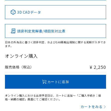
No
No
No
No
中国 RoHS表
※1 ※2
3D CADデータ
この製品の規格認証/適合状況ページへ
Pb
Hg
Cd
Cr(VI)
その他の認証はこちらのページからご検索ください
該非判定見解書/項目別対比表
X
O
O
O
日本の外為法に基づく該非判定、およびEAR再輸出規制に関する見解が入手でき
ます。
"対応済み"や非含有の記載がされた商品であっても、流通
在庫等で未対応品が混在する可能性があります。
オンライン購入
非含有品が必要な際は、弊社営業部門もしくは販売店へお
問い合わせください。
¥ 2,250
販売価格（税込）
この製品のRoHS/REACH対応状況ページへ
カートに追加
オンライン購入における出荷予定日は、カートに追加～「ご購入手続き：価
格・納期の確認」画面にてご確認ください。
カートをみる