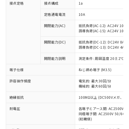
非含有に対応した製品が提供可能な商品で
接点定格
接点構成
1a
す。
対応予定：EU RoHS指令（10物質）の非含
定格通電電流
10A
ご利用条件
有に対応した製品に切り替える予定のある
商品です。
開閉能力(AC)
抵抗負荷(AC-12): AC24V 10A/A
誘導負荷(AC-15): AC24V 10A/AC
対応予定なし：EU RoHS指令（10物質）の
以下の条件をお読みいただき、同意のうえ
非含有に非対応の商品で、対応品を出す予
ご利用ください。
開閉能力(DC)
抵抗負荷(DC-12): DC24V 8A/DC
定はありません。
誘導負荷(DC-13): DC24V 4A/DC
調査・確認中：EU RoHS指令（10物質）の
本サービスは、当社制御機器事業取扱
※1 中国RoHS○×表
非含有の対応状況を調査中または確認中の
商品の当社在庫状況および標準価格
開閉能力説明
測定条件: 周囲温度 20±2℃、
商品です。
(税抜)を提供させていただくもので
「○」：最大均質材料含有率が中国RoHSの
非該当品：ライセンス料など無形物で、有
端子仕様
ねじ締め端子 (M3.5)
す。
基準値以下であることを示します。
害物質有無と関係のない商品です。
当社制御機器事業取扱商品の中には、
「×」：最大均質材料含有率が中国RoHSの
仕入先様の事情により、非含有部品として
許容操作頻度
電気的: 最大30回/分
本サービスの対象外となる商品もある
基準値を超えていることを示します。
いたものが、含有品と判明した場合などや
機械的: 最大60回/分
当社は、これら貴社製品のうち、外国
ことをご了承ください。
「－」：未確認です。当社販売部門へお問
むを得ず変更することがあります。
為替および外国貿易法に定める商品
在庫状況および標準価格照会結果は、
い合わせください。
絶縁抵抗
100MΩ以上 (DC500Vメガ、
（以下｢規制貨物等」という）を輸出
記載している更新日時点での社内デー
*EU RoHS指令（10物質）：
または国外への提供する場合は、日本
記
タに基づき作成されるものであり、閲
説明
耐電圧
鉛(Pb) 1000ppm以下、 水銀(Hg) 1000ppm以下、 カド
各端子とアース間: AC2500V 50/
*中国RoHS10物質の基準値 (GB/T26572)：
国政府の輸出許可(または役務取引許
号
覧された時点での実際の在庫および標
ミウム(Cd) 100ppm以下、
Pb(鉛) :1000ppm、 Hg(水銀) : 1000ppm、 Cd(カドミウ
同極端子間: AC2500V 50/60
可)を取得するなどの必要な手続きを
六価クロム(Cr(Ⅵ)) 1000ppm以下、ポリ臭化ビフェニル
ム) : 100ppm、
準価格とは異なる場合があることをご
(初期値)
類(PBB) 1000ppm以下、ポリ臭化ジフェニルエーテル類
Cr(Ⅵ)(六価クロム) : 1000ppm、 PBBs(ポリ臭化ビフェ
とります。
了承ください。
(PBDE) 1000ppm以下、フタル酸ビス(2-エチルヘキシ
○
一定数以上の在庫あり
ニル類) : 1000ppm、 PBDEs(ポリ臭化ジフェニルエーテ