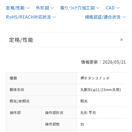
定格/性能
外形図
取りつけ穴加工図
CAD
RoHS/REACH対応状況
規格認証/適合状況
定格/性能
情報更新：2026/05/21
種類
押ボタンスイッチ
胴体形状
丸胴形(φ22/25mm共用)
照光/非照光
照光
操作部
操作部形状
丸形 平形
操作部色
白