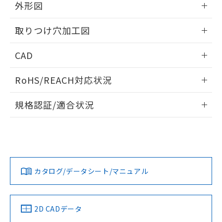
の共同利用に関して"
の「1.共同利
外形図
※本証明書は発行日時点で非含有を証明す
用者の範囲」に記載されている法人を
るもので、過去に遡って非含有を証明する
指します。
情報更新：2026/05/21
ものではありません。
取りつけ穴加工図
また、RoHS指令のフタル酸エステル類４
物質の対応では、対応完了までの期間は出
情報更新：2026/05/21
CAD
荷製品に未対応品が混在することから備考
欄に対応日を記載しておりました。
ログイン/会員登録いただくと、CADデータをダウンロー
RoHS/REACH対応状況
既に当社にて対応品への在庫切替を完了
ドすることができます。
していることから、特段のことがない限
情報更新：2026/7/29
り、2022年1月12日より割愛しておりま
規格認証/適合状況
す。
ログイン/会員登録
EU RoHS
注意事項・凡例
UL認証
CSA認証
CEマーキング
Yes
Yes
Yes
対応状況
対応予定月
※1
※2
ダウンロードデータをご利用いただく前に、以下を必ずお読
みください。
カタログ/データシート/マニュアル
対応済み
ソフトウェアの使用条件
LR型式承認
DNV型式承認
BV型式承認
KR型式承
（イギリス
（ノルウェー
（フランス
（韓国
船舶規格）
船舶規格）
船舶規格）
船舶規格
中国 RoHS
注意事項・凡例
2D CADデータ