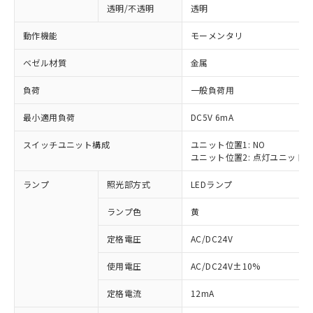
透明/不透明
透明
動作機能
モーメンタリ
ベゼル材質
金属
負荷
一般負荷用
最小適用負荷
DC5V 6mA
スイッチユニット構成
ユニット位置1: NO
ユニット位置2: 点灯ユニット
ランプ
照光部方式
LEDランプ
ランプ色
黄
定格電圧
AC/DC24V
使用電圧
AC/DC24V±10%
※1 対応状況
定格電流
12mA
対応済み：EU RoHS指令（10物質）の