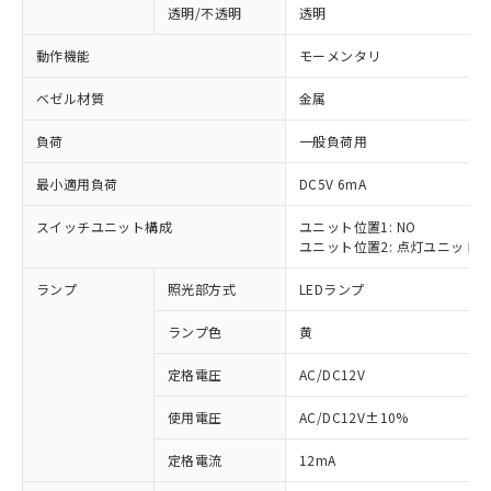
透明/不透明
透明
動作機能
モーメンタリ
ベゼル材質
金属
負荷
一般負荷用
最小適用負荷
DC5V 6mA
スイッチユニット構成
ユニット位置1: NO
ユニット位置2: 点灯ユニット
ランプ
照光部方式
LEDランプ
ランプ色
黄
定格電圧
AC/DC12V
使用電圧
AC/DC12V±10%
※1 対応状況
定格電流
12mA
対応済み：EU RoHS指令（10物質）の