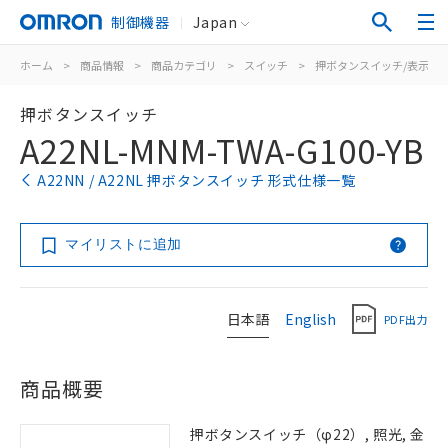
制御機器
Japan
ホーム
>
商品情報
>
商品カテゴリ
>
スイッチ
>
押ボタンスイッチ/表示灯
押ボタンスイッチ
A22NL-MNM-TWA-G100-YB
A22NN / A22NL 押ボタンスイッチ 形式仕様一覧
マイリストに追加
日本語
English
PDF出力
商品概要
押ボタンスイッチ（φ22）, 照光, 金