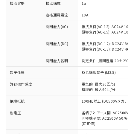
非含有に対応した製品が提供可能な商品で
接点定格
接点構成
1a
す。
対応予定：EU RoHS指令（10物質）の非含
定格通電電流
10A
ご利用条件
有に対応した製品に切り替える予定のある
商品です。
開閉能力(AC)
抵抗負荷(AC-12): AC24V 10A/A
誘導負荷(AC-15): AC24V 10A/AC
対応予定なし：EU RoHS指令（10物質）の
以下の条件をお読みいただき、同意のうえ
非含有に非対応の商品で、対応品を出す予
ご利用ください。
開閉能力(DC)
抵抗負荷(DC-12): DC24V 8A/DC
定はありません。
誘導負荷(DC-13): DC24V 4A/DC
調査・確認中：EU RoHS指令（10物質）の
本サービスは、当社制御機器事業取扱
※1 中国RoHS○×表
非含有の対応状況を調査中または確認中の
商品の当社在庫状況および標準価格
開閉能力説明
測定条件: 周囲温度 20±2℃、
商品です。
(税抜)を提供させていただくもので
「○」：最大均質材料含有率が中国RoHSの
非該当品：ライセンス料など無形物で、有
端子仕様
ねじ締め端子 (M3.5)
す。
基準値以下であることを示します。
害物質有無と関係のない商品です。
当社制御機器事業取扱商品の中には、
「×」：最大均質材料含有率が中国RoHSの
仕入先様の事情により、非含有部品として
許容操作頻度
電気的: 最大30回/分
本サービスの対象外となる商品もある
基準値を超えていることを示します。
いたものが、含有品と判明した場合などや
機械的: 最大60回/分
当社は、これら貴社製品のうち、外国
ことをご了承ください。
「－」：未確認です。当社販売部門へお問
むを得ず変更することがあります。
為替および外国貿易法に定める商品
在庫状況および標準価格照会結果は、
い合わせください。
絶縁抵抗
100MΩ以上 (DC500Vメガ、
（以下｢規制貨物等」という）を輸出
記載している更新日時点での社内デー
*EU RoHS指令（10物質）：
または国外への提供する場合は、日本
記
タに基づき作成されるものであり、閲
説明
耐電圧
鉛(Pb) 1000ppm以下、 水銀(Hg) 1000ppm以下、 カド
各端子とアース間: AC2500V 50/
*中国RoHS10物質の基準値 (GB/T26572)：
国政府の輸出許可(または役務取引許
号
覧された時点での実際の在庫および標
ミウム(Cd) 100ppm以下、
Pb(鉛) :1000ppm、 Hg(水銀) : 1000ppm、 Cd(カドミウ
同極端子間: AC2500V 50/60
可)を取得するなどの必要な手続きを
六価クロム(Cr(Ⅵ)) 1000ppm以下、ポリ臭化ビフェニル
ム) : 100ppm、
準価格とは異なる場合があることをご
(初期値)
類(PBB) 1000ppm以下、ポリ臭化ジフェニルエーテル類
Cr(Ⅵ)(六価クロム) : 1000ppm、 PBBs(ポリ臭化ビフェ
とります。
了承ください。
(PBDE) 1000ppm以下、フタル酸ビス(2-エチルヘキシ
○
一定数以上の在庫あり
ニル類) : 1000ppm、 PBDEs(ポリ臭化ジフェニルエーテ