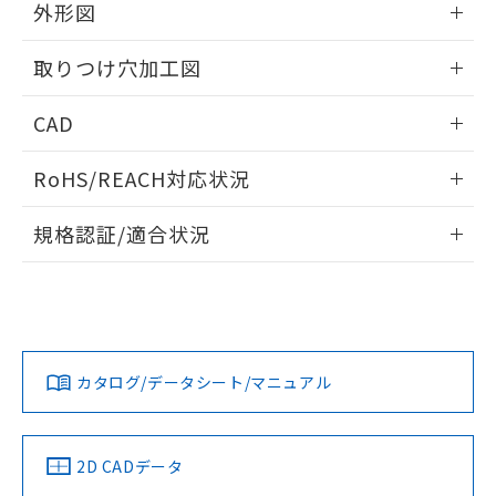
の共同利用に関して"
の「1.共同利
外形図
※本証明書は発行日時点で非含有を証明す
用者の範囲」に記載されている法人を
るもので、過去に遡って非含有を証明する
指します。
情報更新：2026/05/21
ものではありません。
取りつけ穴加工図
また、RoHS指令のフタル酸エステル類４
物質の対応では、対応完了までの期間は出
情報更新：2026/05/21
CAD
荷製品に未対応品が混在することから備考
欄に対応日を記載しておりました。
ログイン/会員登録いただくと、CADデータをダウンロー
RoHS/REACH対応状況
既に当社にて対応品への在庫切替を完了
ドすることができます。
していることから、特段のことがない限
情報更新：2026/7/29
り、2022年1月12日より割愛しておりま
規格認証/適合状況
す。
ログイン/会員登録
EU RoHS
注意事項・凡例
UL認証
CSA認証
CEマーキング
Yes
Yes
Yes
対応状況
対応予定月
※1
※2
ダウンロードデータをご利用いただく前に、以下を必ずお読
みください。
カタログ/データシート/マニュアル
対応済み
ソフトウェアの使用条件
LR型式承認
DNV型式承認
BV型式承認
KR型式承
（イギリス
（ノルウェー
（フランス
（韓国
船舶規格）
船舶規格）
船舶規格）
船舶規格
中国 RoHS
注意事項・凡例
2D CADデータ