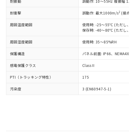
当社は規制貨物を破棄する場合は、完
耐振動
ル) (DEHP)(別名：DOP) 1000ppm以下、フタル酸ブチ
誤動作: 10～55Hz 複振幅 1.
正式な納期状況および標準価格はお客
ル類) : 1000ppm、
ルベンジル（BBP） 1000ppm以下、フタル酸ジブチル
全に破砕するなど、違法に輸出されな
DBP(フタル酸ジブチル) : 1000ppm、 DIBP(フタル酸ジ
様のお取引先、またはお客様担当のオ
（DBP） 1000ppm以下、フタル酸ジイソブチル
イソブチル) : 1000ppm、 BBP(フタル酸ブチルベンジ
△
一定数には満たないが在庫あり
いよう必要な手段を講じます。
2
耐衝撃
誤動作: 最大1000m/s
(接点開
ムロン制御機器販売店・当社販売員に
(DIBP) 1000ppm以下
ル) : 1000ppm、
当社は貴社製品を、核兵器、ミサイ
但し、RoHS指令で産業用監視および制御機器に対する
DEHP(フタル酸ビス(2-エチルヘキシル)) : 1000ppm
ご相談ください。
適用除外項目は除く。
周囲温度範囲
使用時: -25～55℃ (ただし
ル、化学兵器、生物兵器またはその他
－
在庫なし(最新の在庫状況につ
オムロン制御機器販売店や当社販売拠
フタル酸エステル類の４物質については閾値を超える意
保存時: -40～80℃ (ただし
武器並びにこれらの製造装置等に一切
いては、お客様のお取引先、ま
図的な使用がないことを確認しています。
点は「
販売ネットワーク
」をご確認
※2 環境保護使用期限
使用いたしません。
たはお客様担当のオムロン制御
ください。
周囲湿度範囲
使用時: 35～85%RH
当社は、貴社製品を第三者に販売する
機器販売店・当社販売員にご確
在庫状況および標準価格結果を当社の
※2 対応予定月
「ｅ」：有害物質（10物質）のすべてが基
場合は、上記1、2および3の内容を当
認ください)
事前の承諾なく第三者に漏洩または開
保護構造
パネル前面: IP66、NEMA4X, N
準値以下であることを示します。
該第三者に通知します。また当社は、
示しないようお願いします。
部品在庫の切り替え状況などにより、予定
「10」：通常の使用状況下において有害物
販売先および販売に係わる関係者が違
マイパーツ機能（部品リスト作成サー
感電保護クラス
Class II
空
受注生産機種、また在庫状況の
月が前後することがあります。
質が外部に漏えいし、環境に深刻な影響を
法に輸出するおそれがある場合は、取
ビス）をご利用いただくには、I-Web
白
情報を公開していない機種
及ぼさない年数を意味します。
り引きをいたしません。
PTI（トラッキング特性）
175
メンバーズにご登録されている必要が
「－」：未確認です。当社販売部門へお問
あります。
い合わせください。
汚染度
3 (EN60947-5-1)
お客様が当ウェブサイト上で当社にご
※3 非含有証明書ダウンロード
登録された部品リストについて、当社
および当社の共同利用者が、当社の製
下記の非含有証明書をダウンロードするこ
品・サービスに関するお客様との取
とができます。
合意する
キャンセル
引・商談に必要な範囲で利用すること
をご了承ください。
EU RoHS指令（10物質）の非含有証明書
※当社の共同利用者とは、
"個人情報
51物質の非含有証明書（当社基準）