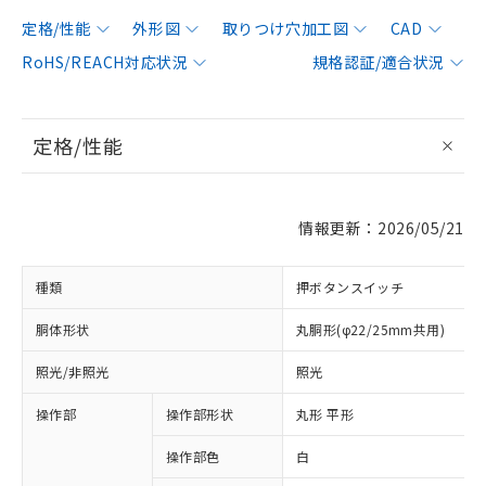
定格/性能
外形図
取りつけ穴加工図
CAD
RoHS/REACH対応状況
規格認証/適合状況
定格/性能
情報更新：2026/05/21
種類
押ボタンスイッチ
胴体形状
丸胴形(φ22/25mm共用)
照光/非照光
照光
操作部
操作部形状
丸形 平形
操作部色
白