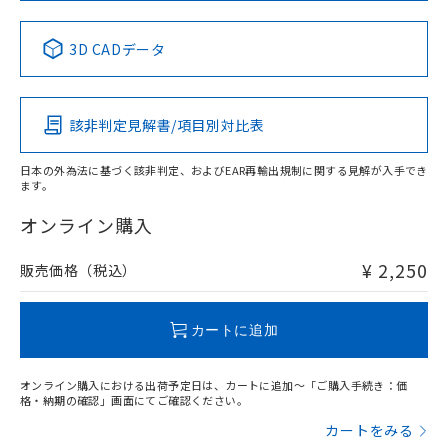
No
No
No
No
中国 RoHS表
※1 ※2
3D CADデータ
この製品の規格認証/適合状況ページへ
Pb
Hg
Cd
Cr(VI)
その他の認証はこちらのページからご検索ください
該非判定見解書/項目別対比表
X
O
O
O
日本の外為法に基づく該非判定、およびEAR再輸出規制に関する見解が入手でき
ます。
"対応済み"や非含有の記載がされた商品であっても、流通
在庫等で未対応品が混在する可能性があります。
オンライン購入
非含有品が必要な際は、弊社営業部門もしくは販売店へお
問い合わせください。
¥ 2,250
販売価格（税込）
この製品のRoHS/REACH対応状況ページへ
カートに追加
オンライン購入における出荷予定日は、カートに追加～「ご購入手続き：価
格・納期の確認」画面にてご確認ください。
カートをみる