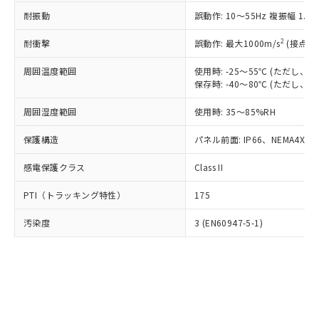
○
一定数以上の在庫あり
ニル類) : 1000ppm、 PBDEs(ポリ臭化ジフェニルエーテ
当社は規制貨物を破棄する場合は、完
ル) (DEHP)(別名：DOP) 1000ppm以下、フタル酸ブチ
正式な納期状況および標準価格はお客
ル類) : 1000ppm、
耐振動
誤動作: 10～55Hz 複振幅 1.
ルベンジル（BBP） 1000ppm以下、フタル酸ジブチル
全に破砕するなど、違法に輸出されな
DBP(フタル酸ジブチル) : 1000ppm、 DIBP(フタル酸ジ
様のお取引先、またはお客様担当のオ
（DBP） 1000ppm以下、フタル酸ジイソブチル
イソブチル) : 1000ppm、 BBP(フタル酸ブチルベンジ
△
一定数には満たないが在庫あり
いよう必要な手段を講じます。
ムロン制御機器販売店・当社販売員に
(DIBP) 1000ppm以下
2
耐衝撃
ル) : 1000ppm、
誤動作: 最大1000m/s
(接点開
当社は貴社製品を、核兵器、ミサイ
但し、RoHS指令で産業用監視および制御機器に対する
DEHP(フタル酸ビス(2-エチルヘキシル)) : 1000ppm
ご相談ください。
適用除外項目は除く。
ル、化学兵器、生物兵器またはその他
－
在庫なし(最新の在庫状況につ
オムロン制御機器販売店や当社販売拠
周囲温度範囲
使用時: -25～55℃ (ただし
フタル酸エステル類の４物質については閾値を超える意
武器並びにこれらの製造装置等に一切
いては、お客様のお取引先、ま
図的な使用がないことを確認しています。
保存時: -40～80℃ (ただし
点は「
販売ネットワーク
」をご確認
※2 環境保護使用期限
使用いたしません。
たはお客様担当のオムロン制御
ください。
当社は、貴社製品を第三者に販売する
周囲湿度範囲
使用時: 35～85%RH
機器販売店・当社販売員にご確
在庫状況および標準価格結果を当社の
※2 対応予定月
「ｅ」：有害物質（10物質）のすべてが基
場合は、上記1、2および3の内容を当
認ください)
事前の承諾なく第三者に漏洩または開
準値以下であることを示します。
保護構造
パネル前面: IP66、NEMA4X, N
該第三者に通知します。また当社は、
示しないようお願いします。
部品在庫の切り替え状況などにより、予定
「10」：通常の使用状況下において有害物
販売先および販売に係わる関係者が違
マイパーツ機能（部品リスト作成サー
空
受注生産機種、また在庫状況の
感電保護クラス
Class II
月が前後することがあります。
質が外部に漏えいし、環境に深刻な影響を
法に輸出するおそれがある場合は、取
ビス）をご利用いただくには、I-Web
白
情報を公開していない機種
及ぼさない年数を意味します。
り引きをいたしません。
メンバーズにご登録されている必要が
PTI（トラッキング特性）
175
「－」：未確認です。当社販売部門へお問
あります。
い合わせください。
お客様が当ウェブサイト上で当社にご
汚染度
3 (EN60947-5-1)
※3 非含有証明書ダウンロード
登録された部品リストについて、当社
および当社の共同利用者が、当社の製
下記の非含有証明書をダウンロードするこ
品・サービスに関するお客様との取
とができます。
合意する
キャンセル
引・商談に必要な範囲で利用すること
をご了承ください。
EU RoHS指令（10物質）の非含有証明書
※当社の共同利用者とは、
"個人情報