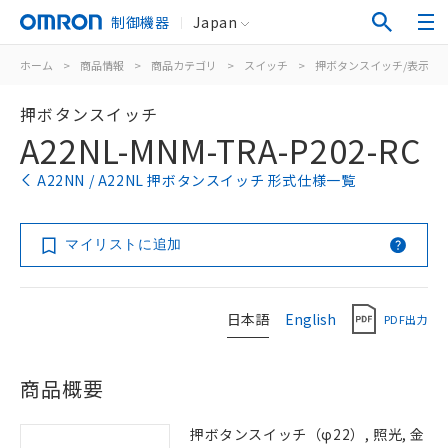
制御機器
Japan
ホーム
>
商品情報
>
商品カテゴリ
>
スイッチ
>
押ボタンスイッチ/表示灯
押ボタンスイッチ
A22NL-MNM-TRA-P202-RC
A22NN / A22NL 押ボタンスイッチ 形式仕様一覧
マイリストに追加
日本語
English
PDF出力
商品概要
押ボタンスイッチ（φ22）, 照光, 金