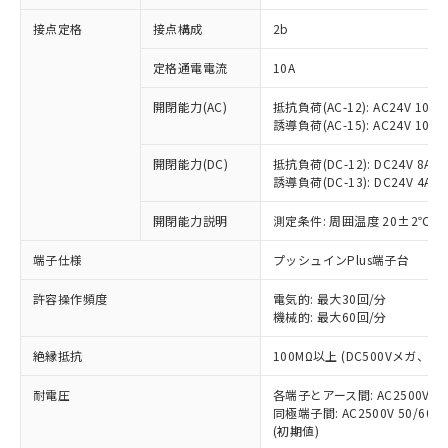
非含有に対応した製品が提供可能な商品で
接点定格
接点構成
2b
す。
対応予定：EU RoHS指令（10物質）の非含
ご利用条件
定格通電電流
10A
有に対応した製品に切り替える予定のある
商品です。
開閉能力(AC)
抵抗負荷(AC-12): AC24V 10A/A
対応予定なし：EU RoHS指令（10物質）の
誘導負荷(AC-15): AC24V 10A/AC
以下の条件をお読みいただき、同意のうえ
非含有に非対応の商品で、対応品を出す予
ご利用ください。
定はありません。
開閉能力(DC)
抵抗負荷(DC-12): DC24V 8A/DC
調査・確認中：EU RoHS指令（10物質）の
誘導負荷(DC-13): DC24V 4A/DC
本サービスは、当社制御機器事業取扱
※1 中国RoHS○×表
非含有の対応状況を調査中または確認中の
商品の当社在庫状況および標準価格
開閉能力説明
測定条件: 周囲温度 20±2℃、
商品です。
(税抜)を提供させていただくもので
「○」：最大均質材料含有率が中国RoHSの
非該当品：ライセンス料など無形物で、有
す。
端子仕様
プッシュインPlus端子台
基準値以下であることを示します。
害物質有無と関係のない商品です。
当社制御機器事業取扱商品の中には、
「×」：最大均質材料含有率が中国RoHSの
仕入先様の事情により、非含有部品として
本サービスの対象外となる商品もある
許容操作頻度
電気的: 最大30回/分
基準値を超えていることを示します。
いたものが、含有品と判明した場合などや
当社は、これら貴社製品のうち、外国
ことをご了承ください。
機械的: 最大60回/分
「－」：未確認です。当社販売部門へお問
むを得ず変更することがあります。
為替および外国貿易法に定める商品
在庫状況および標準価格照会結果は、
い合わせください。
（以下｢規制貨物等」という）を輸出
絶縁抵抗
100MΩ以上 (DC500Vメガ、
記載している更新日時点での社内デー
*EU RoHS指令（10物質）：
または国外への提供する場合は、日本
記
タに基づき作成されるものであり、閲
説明
鉛(Pb) 1000ppm以下、 水銀(Hg) 1000ppm以下、 カド
*中国RoHS10物質の基準値 (GB/T26572)：
国政府の輸出許可(または役務取引許
耐電圧
各端子とアース間: AC2500V 50/
号
覧された時点での実際の在庫および標
ミウム(Cd) 100ppm以下、
Pb(鉛) :1000ppm、 Hg(水銀) : 1000ppm、 Cd(カドミウ
同極端子間: AC2500V 50/60
可)を取得するなどの必要な手続きを
六価クロム(Cr(Ⅵ)) 1000ppm以下、ポリ臭化ビフェニル
ム) : 100ppm、
準価格とは異なる場合があることをご
類(PBB) 1000ppm以下、ポリ臭化ジフェニルエーテル類
(初期値)
Cr(Ⅵ)(六価クロム) : 1000ppm、 PBBs(ポリ臭化ビフェ
とります。
了承ください。
(PBDE) 1000ppm以下、フタル酸ビス(2-エチルヘキシ