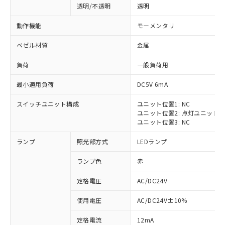
透明/不透明
透明
動作機能
モーメンタリ
ベゼル材質
金属
負荷
一般負荷用
最小適用負荷
DC5V 6mA
スイッチユニット構成
ユニット位置1: NC
ユニット位置2: 点灯ユニット
ユニット位置3: NC
ランプ
照光部方式
LEDランプ
ランプ色
赤
定格電圧
AC/DC24V
※1 対応状況
使用電圧
AC/DC24V±10%
定格電流
12mA
対応済み：EU RoHS指令（10物質）の