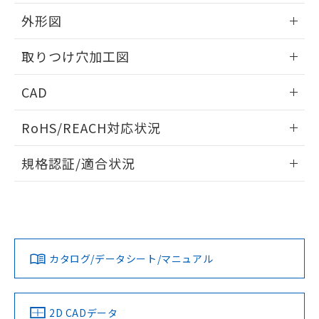
51物質の非含有証明書（当社基準）
の共同利用に関して"
の「1.共同利
※本証明書は発行日時点で非含有を証明す
外形図
用者の範囲」に記載されている法人を
るもので、過去に遡って非含有を証明する
指します。
ものではありません。
情報更新：2026/05/21
取りつけ穴加工図
また、RoHS指令のフタル酸エステル類４
物質の対応では、対応完了までの期間は出
情報更新：2026/05/21
CAD
荷製品に未対応品が混在することから備考
欄に対応日を記載しておりました。
ログイン/会員登録いただくと、CADデータをダウンロー
既に当社にて対応品への在庫切替を完了
RoHS/REACH対応状況
ドすることができます。
していることから、特段のことがない限
り、2022年1月12日より割愛しておりま
情報更新：2026/7/29
規格認証/適合状況
す。
ログイン/会員登録
EU RoHS
注意事項・凡例
A22NL-MNM-TRA-P202-RCについての規格認証/適合状況に
ついては、「カスタマーサポートセンタ お客様相談室」また
は貴社担当オムロン営業員または販売店にお問い合わせくだ
対応状況
対応予定月
※1
※2
さい。
ダウンロードデータをご利用いただく前に、以下を必ずお読
みください。
カタログ/データシート/マニュアル
対応済み
ソフトウェアの使用条件
お問い合わせ
中国 RoHS
注意事項・凡例
2D CADデータ