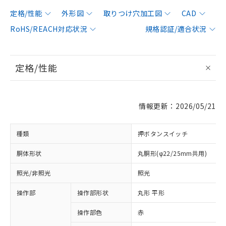
定格/性能
外形図
取りつけ穴加工図
CAD
RoHS/REACH対応状況
規格認証/適合状況
定格/性能
情報更新：2026/05/21
種類
押ボタンスイッチ
胴体形状
丸胴形(φ22/25mm共用)
照光/非照光
照光
操作部
操作部形状
丸形 平形
操作部色
赤