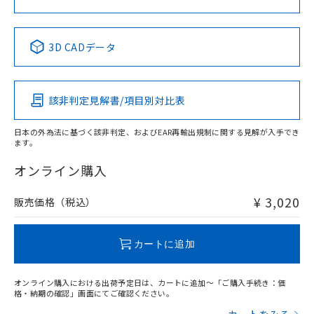
中国 RoHS表
※1 ※2
3D CADデータ
Pb
Hg
Cd
Cr(VI)
該非判定見解書/項目別対比表
X
O
O
O
日本の外為法に基づく該非判定、およびEAR再輸出規制に関する見解が入手でき
ます。
"対応済み"や非含有の記載がされた商品であっても、流通
在庫等で未対応品が混在する可能性があります。
オンライン購入
非含有品が必要な際は、弊社営業部門もしくは販売店へお
問い合わせください。
¥ 3,020
販売価格（税込）
この製品のRoHS/REACH対応状況ページへ
カートに追加
オンライン購入における出荷予定日は、カートに追加～「ご購入手続き：価
格・納期の確認」画面にてご確認ください。