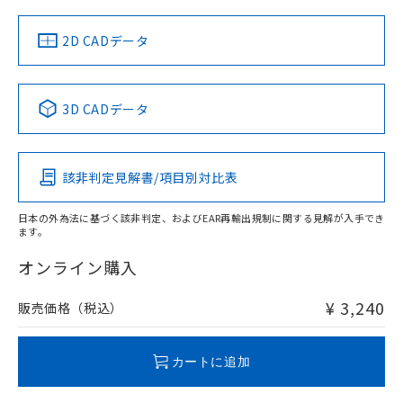
中国 RoHS
注意事項・凡例
2D CADデータ
中国 RoHS表
※1 ※2
3D CADデータ
Pb
Hg
Cd
Cr(VI)
該非判定見解書/項目別対比表
O
O
O
O
日本の外為法に基づく該非判定、およびEAR再輸出規制に関する見解が入手でき
ます。
"対応済み"や非含有の記載がされた商品であっても、流通
在庫等で未対応品が混在する可能性があります。
オンライン購入
非含有品が必要な際は、弊社営業部門もしくは販売店へお
問い合わせください。
¥ 3,240
販売価格（税込）
この製品のRoHS/REACH対応状況ページへ
カートに追加