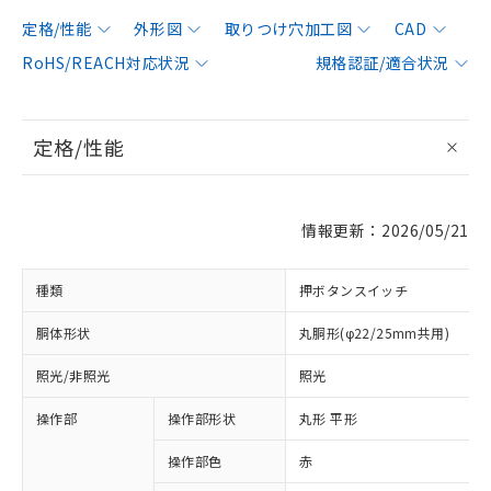
定格/性能
外形図
取りつけ穴加工図
CAD
RoHS/REACH対応状況
規格認証/適合状況
定格/性能
情報更新：2026/05/21
種類
押ボタンスイッチ
胴体形状
丸胴形(φ22/25mm共用)
照光/非照光
照光
操作部
操作部形状
丸形 平形
操作部色
赤