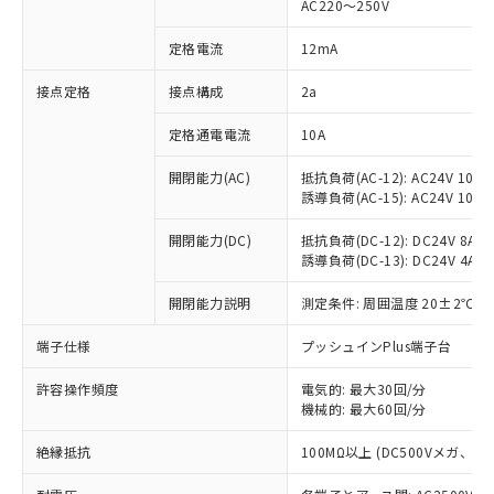
AC220～250V
対応済み：EU RoHS指令（10物質）の
非含有に対応した製品が提供可能な商品で
定格電流
12mA
す。
対応予定：EU RoHS指令（10物質）の非含
接点定格
接点構成
2a
ご利用条件
有に対応した製品に切り替える予定のある
定格通電電流
10A
商品です。
対応予定なし：EU RoHS指令（10物質）の
以下の条件をお読みいただき、同意のうえ
開閉能力(AC)
抵抗負荷(AC-12): AC24V 10A/A
非含有に非対応の商品で、対応品を出す予
誘導負荷(AC-15): AC24V 10A/AC
ご利用ください。
定はありません。
調査・確認中：EU RoHS指令（10物質）の
本サービスは、当社制御機器事業取扱
開閉能力(DC)
抵抗負荷(DC-12): DC24V 8A/DC
※1 中国RoHS○×表
非含有の対応状況を調査中または確認中の
誘導負荷(DC-13): DC24V 4A/DC
商品の当社在庫状況および標準価格
商品です。
(税抜)を提供させていただくもので
「○」：最大均質材料含有率が中国RoHSの
非該当品：ライセンス料など無形物で、有
開閉能力説明
測定条件: 周囲温度 20±2℃、
す。
基準値以下であることを示します。
害物質有無と関係のない商品です。
当社制御機器事業取扱商品の中には、
「×」：最大均質材料含有率が中国RoHSの
仕入先様の事情により、非含有部品として
端子仕様
プッシュインPlus端子台
本サービスの対象外となる商品もある
基準値を超えていることを示します。
いたものが、含有品と判明した場合などや
当社は、これら貴社製品のうち、外国
ことをご了承ください。
「－」：未確認です。当社販売部門へお問
許容操作頻度
電気的: 最大30回/分
むを得ず変更することがあります。
為替および外国貿易法に定める商品
在庫状況および標準価格照会結果は、
機械的: 最大60回/分
い合わせください。
（以下｢規制貨物等」という）を輸出
記載している更新日時点での社内デー
*EU RoHS指令（10物質）：
または国外への提供する場合は、日本
記
タに基づき作成されるものであり、閲
説明
絶縁抵抗
100MΩ以上 (DC500Vメガ、
鉛(Pb) 1000ppm以下、 水銀(Hg) 1000ppm以下、 カド
*中国RoHS10物質の基準値 (GB/T26572)：
国政府の輸出許可(または役務取引許
号
覧された時点での実際の在庫および標
ミウム(Cd) 100ppm以下、
Pb(鉛) :1000ppm、 Hg(水銀) : 1000ppm、 Cd(カドミウ
可)を取得するなどの必要な手続きを
六価クロム(Cr(Ⅵ)) 1000ppm以下、ポリ臭化ビフェニル
ム) : 100ppm、