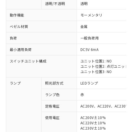
透明/不透明
透明
動作機能
モーメンタリ
ベゼル材質
金属
負荷
一般負荷用
最小適用負荷
DC5V 6mA
スイッチユニット構成
ユニット位置1: NO
ユニット位置2: 点灯ユニット
ユニット位置3: NO
ランプ
照光部方式
LEDランプ
ランプ色
赤
定格電圧
AC200V、AC220V、AC230V、
使用電圧
AC200V±10%
AC220V±10%
※1 対応状況
AC230V±10%