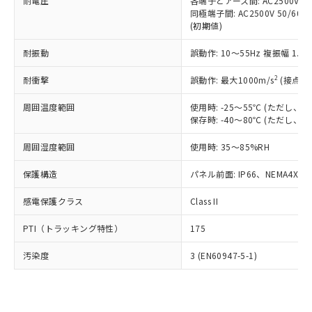
準価格とは異なる場合があることをご
耐電圧
各端子とアース間: AC2500V 50/
類(PBB) 1000ppm以下、ポリ臭化ジフェニルエーテル類
Cr(Ⅵ)(六価クロム) : 1000ppm、 PBBs(ポリ臭化ビフェ
とります。
同極端子間: AC2500V 50/60
了承ください。
(PBDE) 1000ppm以下、フタル酸ビス(2-エチルヘキシ
○
一定数以上の在庫あり
ニル類) : 1000ppm、 PBDEs(ポリ臭化ジフェニルエーテ
当社は規制貨物を破棄する場合は、完
(初期値)
ル) (DEHP)(別名：DOP) 1000ppm以下、フタル酸ブチ
正式な納期状況および標準価格はお客
ル類) : 1000ppm、
ルベンジル（BBP） 1000ppm以下、フタル酸ジブチル
全に破砕するなど、違法に輸出されな
DBP(フタル酸ジブチル) : 1000ppm、 DIBP(フタル酸ジ
様のお取引先、またはお客様担当のオ
（DBP） 1000ppm以下、フタル酸ジイソブチル
イソブチル) : 1000ppm、 BBP(フタル酸ブチルベンジ
△
一定数には満たないが在庫あり
耐振動
誤動作: 10～55Hz 複振幅 1.
いよう必要な手段を講じます。
ムロン制御機器販売店・当社販売員に
(DIBP) 1000ppm以下
ル) : 1000ppm、
当社は貴社製品を、核兵器、ミサイ
但し、RoHS指令で産業用監視および制御機器に対する
DEHP(フタル酸ビス(2-エチルヘキシル)) : 1000ppm
ご相談ください。
2
耐衝撃
適用除外項目は除く。
誤動作: 最大1000m/s
(接点開
ル、化学兵器、生物兵器またはその他
－
在庫なし(最新の在庫状況につ
オムロン制御機器販売店や当社販売拠
フタル酸エステル類の４物質については閾値を超える意
武器並びにこれらの製造装置等に一切
いては、お客様のお取引先、ま
図的な使用がないことを確認しています。
点は「
販売ネットワーク
」をご確認
周囲温度範囲
使用時: -25～55℃ (ただし
※2 環境保護使用期限
使用いたしません。
たはお客様担当のオムロン制御
ください。
保存時: -40～80℃ (ただし
当社は、貴社製品を第三者に販売する
機器販売店・当社販売員にご確
在庫状況および標準価格結果を当社の
※2 対応予定月
「ｅ」：有害物質（10物質）のすべてが基
場合は、上記1、2および3の内容を当
認ください)
事前の承諾なく第三者に漏洩または開
周囲湿度範囲
使用時: 35～85%RH
準値以下であることを示します。
該第三者に通知します。また当社は、
示しないようお願いします。
部品在庫の切り替え状況などにより、予定
「10」：通常の使用状況下において有害物
販売先および販売に係わる関係者が違
保護構造
パネル前面: IP66、NEMA4X, N
マイパーツ機能（部品リスト作成サー
空
受注生産機種、また在庫状況の
月が前後することがあります。
質が外部に漏えいし、環境に深刻な影響を
法に輸出するおそれがある場合は、取
ビス）をご利用いただくには、I-Web
白
情報を公開していない機種
及ぼさない年数を意味します。
り引きをいたしません。
感電保護クラス
Class II
メンバーズにご登録されている必要が
「－」：未確認です。当社販売部門へお問
あります。
い合わせください。
PTI（トラッキング特性）
175
お客様が当ウェブサイト上で当社にご
※3 非含有証明書ダウンロード
登録された部品リストについて、当社
汚染度
3 (EN60947-5-1)
および当社の共同利用者が、当社の製
下記の非含有証明書をダウンロードするこ
品・サービスに関するお客様との取
とができます。
合意する
キャンセル
引・商談に必要な範囲で利用すること
をご了承ください。