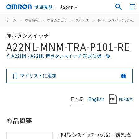
制御機器
Japan
ホーム
>
商品情報
>
商品カテゴリ
>
スイッチ
>
押ボタンスイッチ/表示灯
押ボタンスイッチ
A22NL-MNM-TRA-P101-RE
A22NN / A22NL 押ボタンスイッチ 形式仕様一覧
マイリストに追加
日本語
English
PDF出力
商品概要
押ボタンスイッチ（φ22）, 照光, 金