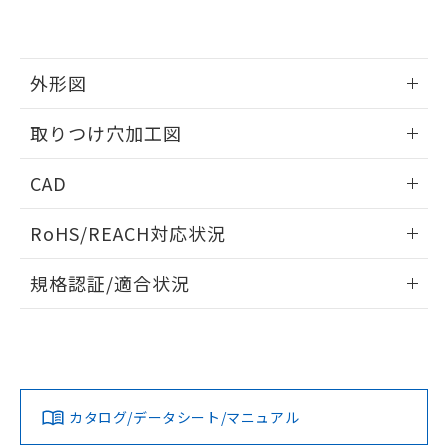
EU RoHS指令（10物質）の非含有証明書
※当社の共同利用者とは、
"個人情報
51物質の非含有証明書（当社基準）
の共同利用に関して"
の「1.共同利
※本証明書は発行日時点で非含有を証明す
用者の範囲」に記載されている法人を
るもので、過去に遡って非含有を証明する
指します。
外形図
ものではありません。
また、RoHS指令のフタル酸エステル類４
情報更新：2026/05/21
取りつけ穴加工図
物質の対応では、対応完了までの期間は出
荷製品に未対応品が混在することから備考
情報更新：2026/05/21
欄に対応日を記載しておりました。
CAD
既に当社にて対応品への在庫切替を完了
していることから、特段のことがない限
ログイン/会員登録いただくと、CADデータをダウンロー
RoHS/REACH対応状況
り、2022年1月12日より割愛しておりま
ドすることができます。
す。
情報更新：2026/7/29
規格認証/適合状況
ログイン/会員登録
EU RoHS
注意事項・凡例
A22NL-MNM-TRA-P101-REについての規格認証/適合状況に
ついては、「カスタマーサポートセンタ お客様相談室」また
は貴社担当オムロン営業員または販売店にお問い合わせくだ
対応状況
対応予定月
※1
※2
さい。
ダウンロードデータをご利用いただく前に、以下を必ずお読
みください。
カタログ/データシート/マニュアル
対応済み
ソフトウェアの使用条件
お問い合わせ