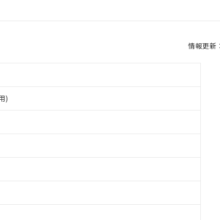
情報更新：2
用)