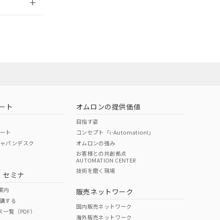
ート
オムロンの提供価値
目指す姿
ポート
コンセプト「i-Automation!」
ジャパンデスク
オムロンの強み
お客様との共創拠点
AUTOMATION CENTER
DIBP
BBP
DEHP
環境保護
技術を磨く現場
・セミナ
状況ページへ
使用期限
検索ください
案内
販売ネットワーク
講する
O
O
O
10
国内販売ネットワーク
ス一覧（PDF）
海外販売ネットワーク