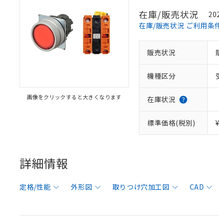
在庫/販売状況
20
在庫/販売状況 ご利用条
販売状況
機種区分
画像をクリックすると大きくなります
在庫状況
標準価格(税別)
詳細情報
定格/性能
外形図
取りつけ穴加工図
CAD