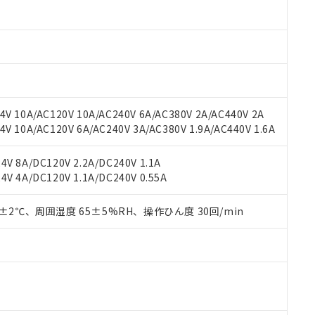
材料含有率が中国RoHSの基準値以下であることを示します。
材料含有率が中国RoHSの基準値を超えていることを示します。
、当社制御機器事業取扱商品の当社在庫状況および標準価格(税抜)
ら貴社製品のうち、外国為替および外国貿易法に定める商品（以下｢
質）：
す。当社販売部門へお問い合わせください。
 水銀(Hg) 1000ppm以下、 カドミウム(Cd) 100ppm以下、
たは国外への提供する場合は、日本国政府の輸出許可(または役務取
000ppm以下、ポリ臭化ビフェニル類(PBB) 1000ppm以下、ポリ臭化ジフェニルエーテル類(P
事業取扱商品の中には、本サービスの対象外となる商品もあること
手続きをとります。
キシル) (DEHP)(別名：DOP) 1000ppm以下、フタル酸ブチルベンジル（BBP） 100
(GB/T26572)：
以下、フタル酸ジイソブチル (DIBP) 1000ppm以下
び標準価格照会結果は、記載している更新日時点での社内データに
物を破棄する場合は、完全に破砕するなど、違法に輸出されないよ
(水銀) : 1000ppm、 Cd(カドミウム) : 100ppm、
業用監視および制御機器に対する適用除外項目は除く。
覧された時点での実際の在庫および標準価格とは異なる場合がある
1000ppm、 PBBs(ポリ臭化ビフェニル類) : 1000ppm、 PBDEs(ポリ臭化ジフェニルエーテル類
物質については閾値を超える意図的な使用がないことを確認しています。
上の在庫あり
 1000ppm、 DIBP(フタル酸ジイソブチル) : 1000ppm、 BBP(フタル酸ブチルベンジル) :
品を、核兵器、ミサイル、化学兵器、生物兵器またはその他武器並
チルヘキシル)) : 1000ppm
V 10A/AC120V 10A/AC240V 6A/AC380V 2A/AC440V 2A
況および標準価格はお客様のお取引先、またはお客様担当のオムロ
用いたしません。
 10A/AC120V 6A/AC240V 3A/AC380V 1.9A/AC440V 1.6A
ご相談ください。
は満たないが在庫あり
製品を第三者に販売する場合は、上記1、2および3の内容を当該第
機器販売店や当社販売拠点は「
販売ネットワーク
」をご確認くだ
販売先および販売に係わる関係者が違法に輸出するおそれがある場
用期限
び標準価格結果を当社の事前の承諾なく第三者に漏洩または開示し
え状況などにより、予定月が前後することがあります。
V 8A/DC120V 2.2A/DC240V 1.1A
(最新の在庫状況については、お客様のお取引先、またはお客様担当
V 4A/DC120V 1.1A/DC240V 0.55A
（10物質）のすべてが基準値以下であることを示します。
店・当社販売員にご確認ください)
能（部品リスト作成サービス）をご利用いただくには、I-Webメン
使用状況下において有害物質が外部に漏えいし、環境に深刻な影響を
あります。
0±2℃、周囲湿度 65±5%RH、操作ひん度 30回/min
機種、また在庫状況の情報を公開していない機種
ェブサイト上で当社にご登録された部品リストについて、当社およ
書ダウンロード
す。当社販売部門へお問い合わせください。
品・サービスに関するお客様との取引・商談に必要な範囲で利用す
合意する
キャンセル
書をダウンロードすることができます。
利用者とは、
"個人情報の共同利用に関して"
の「1.共同利用者の
します。
10物質）の非含有証明書
明書（当社基準）
日時点で非含有を証明するもので、過去に遡って非含有を証明するも