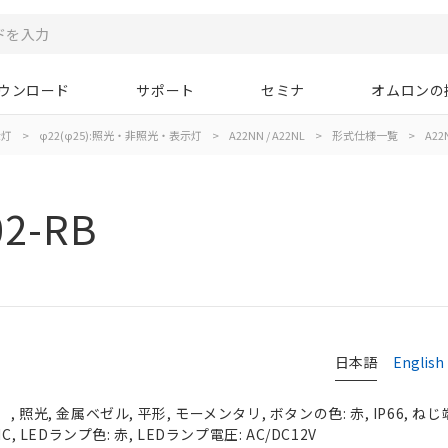
ウンロード
サポート
セミナ
オムロンの
示灯
>
φ22(φ25):照光・非照光・表示灯
>
A22NN / A22NL
>
形式仕様一覧
>
A22
02-RB
日本語
English
照光, 金属ベゼル, 平形, モーメンタリ, ボタンの色: 赤, IP66, ねじ
, LEDランプ色: 赤, LEDランプ電圧: AC/DC12V