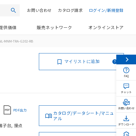
お問い合わせ
カタログ請求
ログイン/新規登録
検索
提供価値
販売ネットワーク
オンラインストア
NL-MNM-TRA-G202-RB
マイリストに追加
FAQ
チャット
お問い合わせ
PDF出力
カタログ/データシート/マニュ
アル
端子台, 接点
ダウンロード