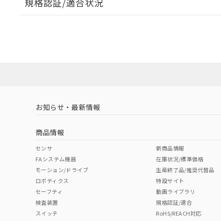
規格認証/適合状況
EU RoHS
注意事項・凡例
UL認証
CSA認証
CEマーキング
ダウンロードデータをご利用いただく前に、以下を必ずお読
Yes
Yes
Yes
対応状況
対応予定月
※1
※2
ソフトウェアの使用条件
対応済み
LR型式承認
DNV型式承認
BV型式承認
KR
（イギリス
（ノルウェー
（フランス
（
お知らせ・最新情報
中国 RoHS
注意事項・凡例
船舶規格）
船舶規格）
船舶規格）
船
商品情報
No
No
No
No
中国 RoHS表
※1 ※2
センサ
新商品情報
FAシステム機器
在庫状況/標準価格
Pb
Hg
Cd
Cr(V
モーション/ドライブ
生産終了品/推奨代替品
ロボティクス
特設サイト
セーフティ
動画ライブラリ
検査装置
規格認証/適合
X
O
O
O
スイッチ
RoHS/REACH対応