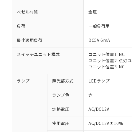
ベゼル材質
金属
負荷
一般負荷用
最小適用負荷
DC5V 6mA
スイッチユニット構成
ユニット位置1: NC
ユニット位置2: 点灯
ユニット位置3: NC
※1 対応状況
ランプ
照光部方式
LEDランプ
対応済み：EU
ランプ色
赤
対応予定：EU R
対応予定なし：EU
定格電圧
AC/DC12V
調査・確認中：EU
ご利用条件
非該当品：ライセ
※1 中国RoHS
使用電圧
AC/DC12V±10%
仕入先様の事情に
があります。
以下の条件をお読