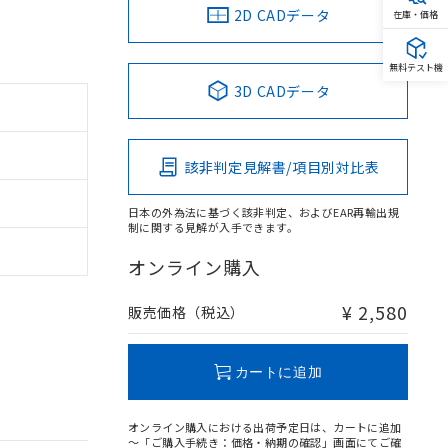
2D CADデータ
在庫・価格
無料テスト機
3D CADデータ
該非判定見解書/項目別対比表
日本の外為法に基づく該非判定、およびEAR再輸出規
制に関する見解が入手できます。
オンライン購入
¥ 2,580
販売価格（税込）
カートに追加
オンライン購入における出荷予定日は、カートに追加
～「ご購入手続き：価格・納期の確認」画面にてご確