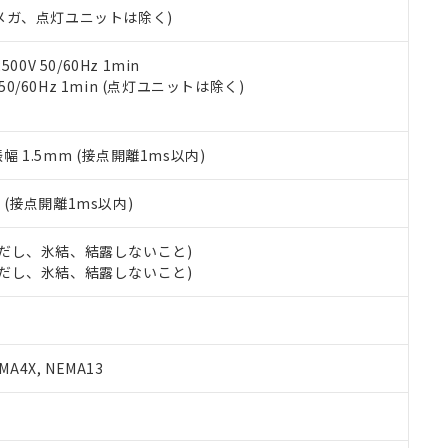
令のフタル酸エステル類４物質の対応では、対応完了までの期間は出
00Vメガ、点灯ユニットは除く)
備考欄に対応日を記載しておりました。
品への在庫切替を完了していることから、特段のことがない限り、20
0V 50/60Hz 1min
す。
 50/60Hz 1min (点灯ユニットは除く)
振幅 1.5mm (接点開離1ms以内)
2
(接点開離1ms以内)
 (ただし、氷結、結露しないこと)
 (ただし、氷結、結露しないこと)
A4X, NEMA13