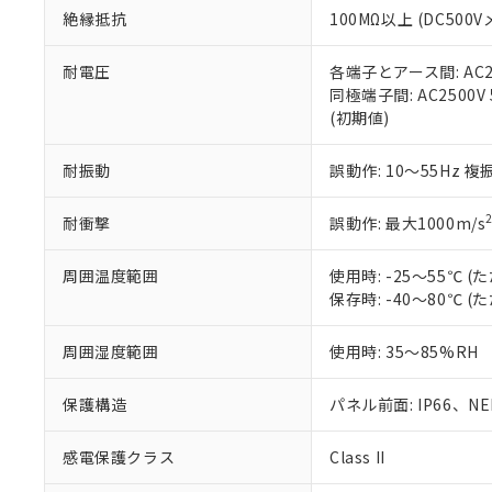
また、RoHS指
絶縁抵抗
100MΩ以上 (DC5
混在することから
既に当社にて対応
耐電圧
各端子とアース間: AC250
り割愛しておりま
同極端子間: AC2500V
(初期値)
耐振動
誤動作: 10～55Hz 複
耐衝撃
誤動作: 最大1000m/s
周囲温度範囲
使用時: -25～55℃
保存時: -40～80℃
周囲湿度範囲
使用時: 35～85%RH
保護構造
パネル前面: IP66、NEM
感電保護クラス
Class II