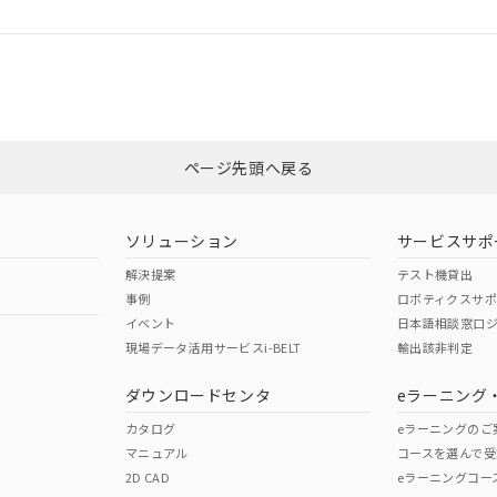
ログイン/会員登録
CCC認証
電波法
みください。
Yes
N/A
非含有証明書
※3
ページ先頭へ戻る
ダウンロードはこちら
型式承認
NK型式承認
ABS型式承認
韓国
（日本
（アメリカ
ソリューション
サービスサポ
舶規格）
船舶規格）
船舶規格）
解決提案
テスト機貸出
事例
ロボティクスサ
No
No
イベント
日本語相談窓口
現場データ活用サービスi-BELT
輸出該非判定
I)
PBBs
PBDEs
DBP
ダウンロードセンタ
eラーニング
この製品の規格認証/適合
その他の認証はこちらのページからご
カタログ
eラーニングのご
マニュアル
コースを選んで受
O
O
O
2D CAD
eラーニングコー