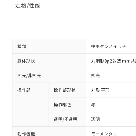
定格/性能
種類
押ボタンスイッチ
胴体形状
丸胴形(φ22/25mm共
照光/非照光
照光
操作部
操作部形状
丸形 平形
操作部色
赤
透明/不透明
透明
動作機能
モーメンタリ