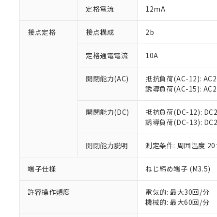
「○」：最大均質
定格電流
12mA
「×」：最大均質
本サービスは
当社は、これ
*EU RoHS指令（10物
「－」：未確認で
鉛(Pb) 1000ppm以下、
くものです。
う）を輸出ま
接点定格
接点構成
2b
記
説明
六価クロム(Cr(Ⅵ)) 1
当社制御機器
などの必要な
フタル酸ビス(2-エチルヘ
号
*中国RoHS10物質の基準値 
ル（DBP） 1000ppm
在庫状況およ
当社は規制貨
Pb(鉛) :1000ppm、 Hg
定格通電電流
10A
但し、RoHS指令で産
のであり、閲
ます。
Cr(Ⅵ)(六価クロム) : 
フタル酸エステル類の４
○
一定数以
DBP(フタル酸ジブチル) :
い。
当社は貴社製
DEHP(フタル酸ビス(2-エ
開閉能力(AC)
抵抗負荷(AC-12): AC24
正式な納期状
置等に一切使
誘導負荷(AC-15): AC24V
当社販売員に
※2 対応予定月
△
一定数に
当社は、貴社
オムロン制御
また当社は、
※2 環境保護使
在庫状況およ
部品在庫の切り替
たしません。
開閉能力(DC)
抵抗負荷(DC-12): DC24
－
在庫なし
す。
誘導負荷(DC-13): DC24
「ｅ」：有害物質
機器販売
マイパーツ機
「10」：通常の
ている必要が
味します。
開閉能力説明
測定条件: 周囲温度 2
空
受注生産
お客様が当ウ
※3 非含有証明
「－」：未確認で
白
が、当社の製
端子仕様
ねじ締め端子 (M3.5)
さい。
下記の非含有証明
※当社の共同
いる法人を指
許容操作頻度
電気的: 最大30回/分
EU RoHS指令（
機械的: 最大60回/分
51物質の非含有証
※本証明書は発行