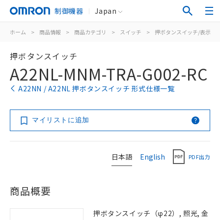
制御機器
Japan
ホーム
>
商品情報
>
商品カテゴリ
>
スイッチ
>
押ボタンスイッチ/表示灯
押ボタンスイッチ
A22NL-MNM-TRA-G002-RC
A22NN / A22NL 押ボタンスイッチ 形式仕様一覧
マイリストに追加
日本語
English
PDF出力
商品概要
押ボタンスイッチ（φ22）, 照光, 金