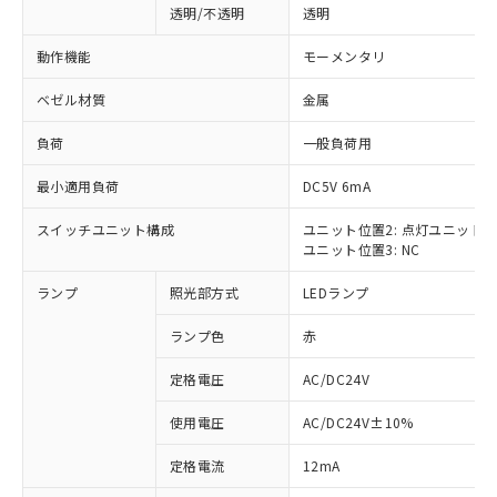
透明/不透明
透明
動作機能
モーメンタリ
ベゼル材質
金属
負荷
一般負荷用
最小適用負荷
DC5V 6mA
スイッチユニット構成
ユニット位置2: 点灯ユニット
ユニット位置3: NC
ランプ
照光部方式
LEDランプ
ランプ色
赤
定格電圧
AC/DC24V
使用電圧
AC/DC24V±10%
※1 対応状況
定格電流
12mA
対応済み：EU RoHS指令（10物質）の