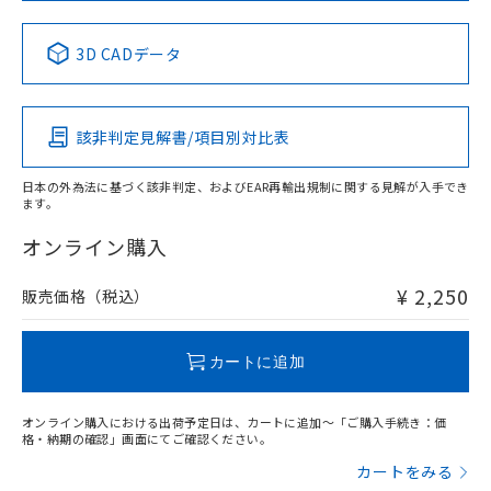
No
No
No
No
中国 RoHS表
※1 ※2
3D CADデータ
この製品の規格認証/適合状況ページへ
Pb
Hg
Cd
Cr(VI)
その他の認証はこちらのページからご検索ください
該非判定見解書/項目別対比表
X
O
O
O
日本の外為法に基づく該非判定、およびEAR再輸出規制に関する見解が入手でき
ます。
"対応済み"や非含有の記載がされた商品であっても、流通
在庫等で未対応品が混在する可能性があります。
オンライン購入
非含有品が必要な際は、弊社営業部門もしくは販売店へお
問い合わせください。
¥ 2,250
販売価格（税込）
この製品のRoHS/REACH対応状況ページへ
カートに追加
オンライン購入における出荷予定日は、カートに追加～「ご購入手続き：価
格・納期の確認」画面にてご確認ください。
カートをみる