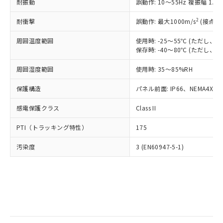
当社は規制貨物を破棄する場合は、完
耐振動
ル) (DEHP)(別名：DOP) 1000ppm以下、フタル酸ブチ
誤動作: 10～55Hz 複振幅 1.
正式な納期状況および標準価格はお客
ル類) : 1000ppm、
ルベンジル（BBP） 1000ppm以下、フタル酸ジブチル
全に破砕するなど、違法に輸出されな
DBP(フタル酸ジブチル) : 1000ppm、 DIBP(フタル酸ジ
様のお取引先、またはお客様担当のオ
（DBP） 1000ppm以下、フタル酸ジイソブチル
イソブチル) : 1000ppm、 BBP(フタル酸ブチルベンジ
△
一定数には満たないが在庫あり
いよう必要な手段を講じます。
2
耐衝撃
誤動作: 最大1000m/s
(接点開
ムロン制御機器販売店・当社販売員に
(DIBP) 1000ppm以下
ル) : 1000ppm、
当社は貴社製品を、核兵器、ミサイ
但し、RoHS指令で産業用監視および制御機器に対する
DEHP(フタル酸ビス(2-エチルヘキシル)) : 1000ppm
ご相談ください。
適用除外項目は除く。
周囲温度範囲
使用時: -25～55℃ (ただし
ル、化学兵器、生物兵器またはその他
－
在庫なし(最新の在庫状況につ
オムロン制御機器販売店や当社販売拠
フタル酸エステル類の４物質については閾値を超える意
保存時: -40～80℃ (ただし
武器並びにこれらの製造装置等に一切
いては、お客様のお取引先、ま
図的な使用がないことを確認しています。
点は「
販売ネットワーク
」をご確認
※2 環境保護使用期限
使用いたしません。
たはお客様担当のオムロン制御
ください。
周囲湿度範囲
使用時: 35～85%RH
当社は、貴社製品を第三者に販売する
機器販売店・当社販売員にご確
在庫状況および標準価格結果を当社の
※2 対応予定月
「ｅ」：有害物質（10物質）のすべてが基
場合は、上記1、2および3の内容を当
認ください)
事前の承諾なく第三者に漏洩または開
保護構造
パネル前面: IP66、NEMA4X, N
準値以下であることを示します。
該第三者に通知します。また当社は、
示しないようお願いします。
部品在庫の切り替え状況などにより、予定
「10」：通常の使用状況下において有害物
販売先および販売に係わる関係者が違
マイパーツ機能（部品リスト作成サー
感電保護クラス
Class II
空
受注生産機種、また在庫状況の
月が前後することがあります。
質が外部に漏えいし、環境に深刻な影響を
法に輸出するおそれがある場合は、取
ビス）をご利用いただくには、I-Web
白
情報を公開していない機種
及ぼさない年数を意味します。
り引きをいたしません。
PTI（トラッキング特性）
175
メンバーズにご登録されている必要が
「－」：未確認です。当社販売部門へお問
あります。
い合わせください。
汚染度
3 (EN60947-5-1)
お客様が当ウェブサイト上で当社にご
※3 非含有証明書ダウンロード
登録された部品リストについて、当社
および当社の共同利用者が、当社の製
下記の非含有証明書をダウンロードするこ
品・サービスに関するお客様との取
とができます。
合意する
キャンセル
引・商談に必要な範囲で利用すること
をご了承ください。
EU RoHS指令（10物質）の非含有証明書
※当社の共同利用者とは、
"個人情報
51物質の非含有証明書（当社基準）