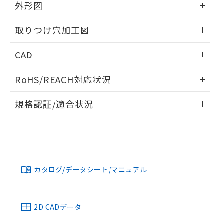
の共同利用に関して"
の「1.共同利
外形図
※本証明書は発行日時点で非含有を証明す
用者の範囲」に記載されている法人を
るもので、過去に遡って非含有を証明する
指します。
情報更新：2026/05/21
ものではありません。
取りつけ穴加工図
また、RoHS指令のフタル酸エステル類４
物質の対応では、対応完了までの期間は出
情報更新：2026/05/21
CAD
荷製品に未対応品が混在することから備考
欄に対応日を記載しておりました。
ログイン/会員登録いただくと、CADデータをダウンロー
RoHS/REACH対応状況
既に当社にて対応品への在庫切替を完了
ドすることができます。
していることから、特段のことがない限
情報更新：2026/7/29
り、2022年1月12日より割愛しておりま
規格認証/適合状況
す。
ログイン/会員登録
EU RoHS
注意事項・凡例
UL認証
CSA認証
CEマーキング
Yes
Yes
Yes
対応状況
対応予定月
※1
※2
ダウンロードデータをご利用いただく前に、以下を必ずお読
みください。
カタログ/データシート/マニュアル
対応済み
ソフトウェアの使用条件
LR型式承認
DNV型式承認
BV型式承認
KR型式承
（イギリス
（ノルウェー
（フランス
（韓国
船舶規格）
船舶規格）
船舶規格）
船舶規格
中国 RoHS
注意事項・凡例
2D CADデータ