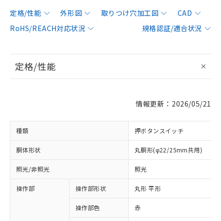
定格/性能
外形図
取りつけ穴加工図
CAD
RoHS/REACH対応状況
規格認証/適合状況
定格/性能
情報更新：2026/05/21
種類
押ボタンスイッチ
胴体形状
丸胴形(φ22/25mm共用)
照光/非照光
照光
操作部
操作部形状
丸形 平形
操作部色
赤