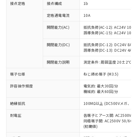
非含有に対応した製品が提供可能な商品で
接点定格
接点構成
1b
す。
対応予定：EU RoHS指令（10物質）の非含
定格通電電流
10A
ご利用条件
有に対応した製品に切り替える予定のある
商品です。
開閉能力(AC)
抵抗負荷(AC-12): AC24V 10A/A
誘導負荷(AC-15): AC24V 10A/AC
対応予定なし：EU RoHS指令（10物質）の
以下の条件をお読みいただき、同意のうえ
非含有に非対応の商品で、対応品を出す予
ご利用ください。
開閉能力(DC)
抵抗負荷(DC-12): DC24V 8A/DC
定はありません。
誘導負荷(DC-13): DC24V 4A/DC
調査・確認中：EU RoHS指令（10物質）の
本サービスは、当社制御機器事業取扱
※1 中国RoHS○×表
非含有の対応状況を調査中または確認中の
商品の当社在庫状況および標準価格
開閉能力説明
測定条件: 周囲温度 20±2℃、
商品です。
(税抜)を提供させていただくもので
「○」：最大均質材料含有率が中国RoHSの
非該当品：ライセンス料など無形物で、有
端子仕様
ねじ締め端子 (M3.5)
す。
基準値以下であることを示します。
害物質有無と関係のない商品です。
当社制御機器事業取扱商品の中には、
「×」：最大均質材料含有率が中国RoHSの
仕入先様の事情により、非含有部品として
許容操作頻度
電気的: 最大30回/分
本サービスの対象外となる商品もある
基準値を超えていることを示します。
いたものが、含有品と判明した場合などや
機械的: 最大60回/分
当社は、これら貴社製品のうち、外国
ことをご了承ください。
「－」：未確認です。当社販売部門へお問
むを得ず変更することがあります。
為替および外国貿易法に定める商品
在庫状況および標準価格照会結果は、
い合わせください。
絶縁抵抗
100MΩ以上 (DC500Vメガ、
（以下｢規制貨物等」という）を輸出
記載している更新日時点での社内デー
*EU RoHS指令（10物質）：
または国外への提供する場合は、日本
記
タに基づき作成されるものであり、閲
説明
耐電圧
鉛(Pb) 1000ppm以下、 水銀(Hg) 1000ppm以下、 カド
各端子とアース間: AC2500V 50/
*中国RoHS10物質の基準値 (GB/T26572)：
国政府の輸出許可(または役務取引許
号
覧された時点での実際の在庫および標
ミウム(Cd) 100ppm以下、
Pb(鉛) :1000ppm、 Hg(水銀) : 1000ppm、 Cd(カドミウ
同極端子間: AC2500V 50/60
可)を取得するなどの必要な手続きを
六価クロム(Cr(Ⅵ)) 1000ppm以下、ポリ臭化ビフェニル
ム) : 100ppm、
準価格とは異なる場合があることをご
(初期値)
類(PBB) 1000ppm以下、ポリ臭化ジフェニルエーテル類
Cr(Ⅵ)(六価クロム) : 1000ppm、 PBBs(ポリ臭化ビフェ
とります。
了承ください。
(PBDE) 1000ppm以下、フタル酸ビス(2-エチルヘキシ
○
一定数以上の在庫あり
ニル類) : 1000ppm、 PBDEs(ポリ臭化ジフェニルエーテ