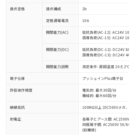
非含有に対応した製品が提供可能な商品で
接点定格
接点構成
2b
す。
対応予定：EU RoHS指令（10物質）の非含
ご利用条件
定格通電電流
10A
有に対応した製品に切り替える予定のある
商品です。
開閉能力(AC)
抵抗負荷(AC-12): AC24V 10A/A
対応予定なし：EU RoHS指令（10物質）の
誘導負荷(AC-15): AC24V 10A/AC
以下の条件をお読みいただき、同意のうえ
非含有に非対応の商品で、対応品を出す予
ご利用ください。
定はありません。
開閉能力(DC)
抵抗負荷(DC-12): DC24V 8A/DC
調査・確認中：EU RoHS指令（10物質）の
誘導負荷(DC-13): DC24V 4A/DC
本サービスは、当社制御機器事業取扱
※1 中国RoHS○×表
非含有の対応状況を調査中または確認中の
商品の当社在庫状況および標準価格
開閉能力説明
測定条件: 周囲温度 20±2℃、
商品です。
(税抜)を提供させていただくもので
「○」：最大均質材料含有率が中国RoHSの
非該当品：ライセンス料など無形物で、有
す。
端子仕様
プッシュインPlus端子台
基準値以下であることを示します。
害物質有無と関係のない商品です。
当社制御機器事業取扱商品の中には、
「×」：最大均質材料含有率が中国RoHSの
仕入先様の事情により、非含有部品として
本サービスの対象外となる商品もある
許容操作頻度
電気的: 最大30回/分
基準値を超えていることを示します。
いたものが、含有品と判明した場合などや
当社は、これら貴社製品のうち、外国
ことをご了承ください。
機械的: 最大60回/分
「－」：未確認です。当社販売部門へお問
むを得ず変更することがあります。
為替および外国貿易法に定める商品
在庫状況および標準価格照会結果は、
い合わせください。
（以下｢規制貨物等」という）を輸出
絶縁抵抗
100MΩ以上 (DC500Vメガ、
記載している更新日時点での社内デー
*EU RoHS指令（10物質）：
または国外への提供する場合は、日本
記
タに基づき作成されるものであり、閲
説明
鉛(Pb) 1000ppm以下、 水銀(Hg) 1000ppm以下、 カド
*中国RoHS10物質の基準値 (GB/T26572)：
国政府の輸出許可(または役務取引許
耐電圧
各端子とアース間: AC2500V 50/
号
覧された時点での実際の在庫および標
ミウム(Cd) 100ppm以下、
Pb(鉛) :1000ppm、 Hg(水銀) : 1000ppm、 Cd(カドミウ
同極端子間: AC2500V 50/60
可)を取得するなどの必要な手続きを
六価クロム(Cr(Ⅵ)) 1000ppm以下、ポリ臭化ビフェニル
ム) : 100ppm、
準価格とは異なる場合があることをご
類(PBB) 1000ppm以下、ポリ臭化ジフェニルエーテル類
(初期値)
Cr(Ⅵ)(六価クロム) : 1000ppm、 PBBs(ポリ臭化ビフェ
とります。
了承ください。
(PBDE) 1000ppm以下、フタル酸ビス(2-エチルヘキシ