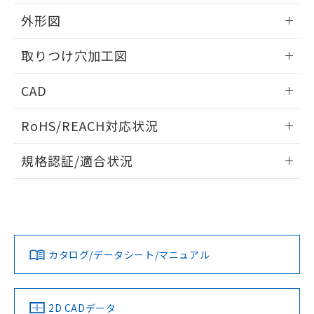
51物質の非含有証明書（当社基準）
の共同利用に関して"
の「1.共同利
※本証明書は発行日時点で非含有を証明す
外形図
用者の範囲」に記載されている法人を
るもので、過去に遡って非含有を証明する
指します。
ものではありません。
情報更新：2026/05/21
取りつけ穴加工図
また、RoHS指令のフタル酸エステル類４
物質の対応では、対応完了までの期間は出
情報更新：2026/05/21
CAD
荷製品に未対応品が混在することから備考
欄に対応日を記載しておりました。
ログイン/会員登録いただくと、CADデータをダウンロー
既に当社にて対応品への在庫切替を完了
RoHS/REACH対応状況
ドすることができます。
していることから、特段のことがない限
り、2022年1月12日より割愛しておりま
情報更新：2026/7/29
規格認証/適合状況
す。
ログイン/会員登録
EU RoHS
注意事項・凡例
A22NL-MNM-TOA-P202-OCについての規格認証/適合状況に
ついては、「カスタマーサポートセンタ お客様相談室」また
は貴社担当オムロン営業員または販売店にお問い合わせくだ
対応状況
対応予定月
※1
※2
さい。
ダウンロードデータをご利用いただく前に、以下を必ずお読
みください。
カタログ/データシート/マニュアル
対応済み
ソフトウェアの使用条件
お問い合わせ
中国 RoHS
注意事項・凡例
2D CADデータ