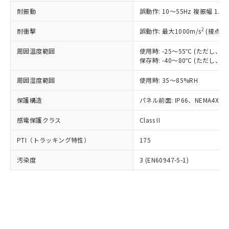
○
一定数以上の在庫あり
ニル類) : 1000ppm、 PBDEs(ポリ臭化ジフェニルエーテ
当社は規制貨物を破棄する場合は、完
ル) (DEHP)(別名：DOP) 1000ppm以下、フタル酸ブチ
正式な納期状況および標準価格はお客
ル類) : 1000ppm、
耐振動
誤動作: 10～55Hz 複振幅 1.
ルベンジル（BBP） 1000ppm以下、フタル酸ジブチル
全に破砕するなど、違法に輸出されな
DBP(フタル酸ジブチル) : 1000ppm、 DIBP(フタル酸ジ
様のお取引先、またはお客様担当のオ
（DBP） 1000ppm以下、フタル酸ジイソブチル
イソブチル) : 1000ppm、 BBP(フタル酸ブチルベンジ
△
一定数には満たないが在庫あり
いよう必要な手段を講じます。
ムロン制御機器販売店・当社販売員に
(DIBP) 1000ppm以下
2
耐衝撃
ル) : 1000ppm、
誤動作: 最大1000m/s
(接点開
当社は貴社製品を、核兵器、ミサイ
但し、RoHS指令で産業用監視および制御機器に対する
DEHP(フタル酸ビス(2-エチルヘキシル)) : 1000ppm
ご相談ください。
適用除外項目は除く。
ル、化学兵器、生物兵器またはその他
－
在庫なし(最新の在庫状況につ
オムロン制御機器販売店や当社販売拠
周囲温度範囲
使用時: -25～55℃ (ただし
フタル酸エステル類の４物質については閾値を超える意
武器並びにこれらの製造装置等に一切
いては、お客様のお取引先、ま
図的な使用がないことを確認しています。
保存時: -40～80℃ (ただし
点は「
販売ネットワーク
」をご確認
※2 環境保護使用期限
使用いたしません。
たはお客様担当のオムロン制御
ください。
当社は、貴社製品を第三者に販売する
周囲湿度範囲
使用時: 35～85%RH
機器販売店・当社販売員にご確
在庫状況および標準価格結果を当社の
※2 対応予定月
「ｅ」：有害物質（10物質）のすべてが基
場合は、上記1、2および3の内容を当
認ください)
事前の承諾なく第三者に漏洩または開
準値以下であることを示します。
保護構造
パネル前面: IP66、NEMA4X, N
該第三者に通知します。また当社は、
示しないようお願いします。
部品在庫の切り替え状況などにより、予定
「10」：通常の使用状況下において有害物
販売先および販売に係わる関係者が違
マイパーツ機能（部品リスト作成サー
空
受注生産機種、また在庫状況の
感電保護クラス
Class II
月が前後することがあります。
質が外部に漏えいし、環境に深刻な影響を
法に輸出するおそれがある場合は、取
ビス）をご利用いただくには、I-Web
白
情報を公開していない機種
及ぼさない年数を意味します。
り引きをいたしません。
メンバーズにご登録されている必要が
PTI（トラッキング特性）
175
「－」：未確認です。当社販売部門へお問
あります。
い合わせください。
お客様が当ウェブサイト上で当社にご
汚染度
3 (EN60947-5-1)
※3 非含有証明書ダウンロード
登録された部品リストについて、当社
および当社の共同利用者が、当社の製
下記の非含有証明書をダウンロードするこ
品・サービスに関するお客様との取
とができます。
合意する
キャンセル
引・商談に必要な範囲で利用すること
をご了承ください。
EU RoHS指令（10物質）の非含有証明書
※当社の共同利用者とは、
"個人情報