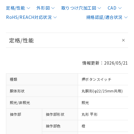
定格/性能
外形図
取りつけ穴加工図
CAD
RoHS/REACH対応状況
規格認証/適合状況
定格/性能
情報更新：2026/05/21
種類
押ボタンスイッチ
胴体形状
丸胴形(φ22/25mm共用)
照光/非照光
照光
操作部
操作部形状
丸形 平形
操作部色
橙