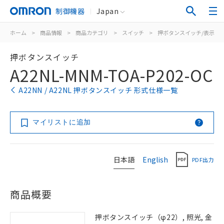
制御機器
Japan
ホーム
>
商品情報
>
商品カテゴリ
>
スイッチ
>
押ボタンスイッチ/表示灯
押ボタンスイッチ
A22NL-MNM-TOA-P202-OC
A22NN / A22NL 押ボタンスイッチ 形式仕様一覧
マイリストに追加
日本語
English
PDF出力
商品概要
押ボタンスイッチ（φ22）, 照光, 金