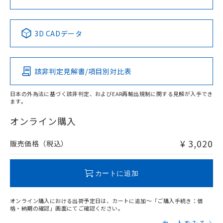
中国 RoHS表
※1 ※2
3D CADデータ
Pb
Hg
Cd
Cr(VI)
該非判定見解書/項目別対比表
X
O
O
O
日本の外為法に基づく該非判定、およびEAR再輸出規制に関する見解が入手でき
ます。
"対応済み"や非含有の記載がされた商品であっても、流通
在庫等で未対応品が混在する可能性があります。
オンライン購入
非含有品が必要な際は、弊社営業部門もしくは販売店へお
問い合わせください。
¥ 3,020
販売価格（税込）
この製品のRoHS/REACH対応状況ページへ
カートに追加
オンライン購入における出荷予定日は、カートに追加～「ご購入手続き：価
格・納期の確認」画面にてご確認ください。