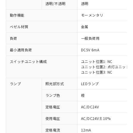
透明/不透明
透明
動作機能
モーメンタリ
ベゼル材質
金属
負荷
一般負荷用
最小適用負荷
DC5V 6mA
スイッチユニット構成
ユニット位置1: NC
ユニット位置2: 点灯ユニット
ユニット位置3: NC
ランプ
照光部方式
LEDランプ
ランプ色
橙
定格電圧
AC/DC24V
※1 対応状況
使用電圧
AC/DC24V±10%
定格電流
12mA
対応済み：EU RoHS指令（10物質）の