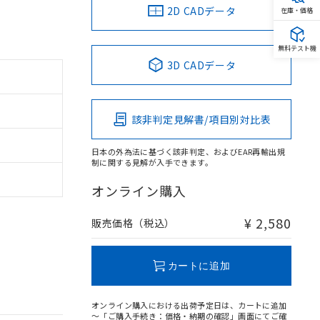
2D CADデータ
在庫・価格
無料テスト機
3D CADデータ
該非判定見解書/項目別対比表
日本の外為法に基づく該非判定、およびEAR再輸出規
制に関する見解が入手できます。
オンライン購入
¥ 2,580
販売価格（税込）
カートに追加
オンライン購入における出荷予定日は、カートに追加
～「ご購入手続き：価格・納期の確認」画面にてご確