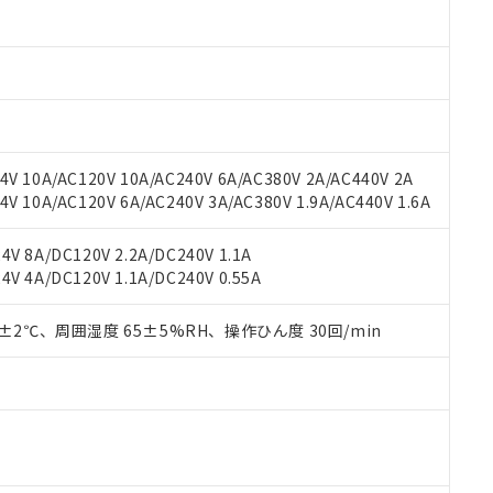
材料含有率が中国RoHSの基準値以下であることを示します。
材料含有率が中国RoHSの基準値を超えていることを示します。
、当社制御機器事業取扱商品の当社在庫状況および標準価格(税抜)
ら貴社製品のうち、外国為替および外国貿易法に定める商品（以下｢
質）：
す。当社販売部門へお問い合わせください。
 水銀(Hg) 1000ppm以下、 カドミウム(Cd) 100ppm以下、
たは国外への提供する場合は、日本国政府の輸出許可(または役務取
000ppm以下、ポリ臭化ビフェニル類(PBB) 1000ppm以下、ポリ臭化ジフェニルエーテル類(P
事業取扱商品の中には、本サービスの対象外となる商品もあること
手続きをとります。
キシル) (DEHP)(別名：DOP) 1000ppm以下、フタル酸ブチルベンジル（BBP） 100
(GB/T26572)：
以下、フタル酸ジイソブチル (DIBP) 1000ppm以下
び標準価格照会結果は、記載している更新日時点での社内データに
物を破棄する場合は、完全に破砕するなど、違法に輸出されないよ
(水銀) : 1000ppm、 Cd(カドミウム) : 100ppm、
業用監視および制御機器に対する適用除外項目は除く。
覧された時点での実際の在庫および標準価格とは異なる場合がある
1000ppm、 PBBs(ポリ臭化ビフェニル類) : 1000ppm、 PBDEs(ポリ臭化ジフェニルエーテル類
物質については閾値を超える意図的な使用がないことを確認しています。
上の在庫あり
 1000ppm、 DIBP(フタル酸ジイソブチル) : 1000ppm、 BBP(フタル酸ブチルベンジル) :
品を、核兵器、ミサイル、化学兵器、生物兵器またはその他武器並
チルヘキシル)) : 1000ppm
V 10A/AC120V 10A/AC240V 6A/AC380V 2A/AC440V 2A
況および標準価格はお客様のお取引先、またはお客様担当のオムロ
用いたしません。
 10A/AC120V 6A/AC240V 3A/AC380V 1.9A/AC440V 1.6A
ご相談ください。
は満たないが在庫あり
製品を第三者に販売する場合は、上記1、2および3の内容を当該第
機器販売店や当社販売拠点は「
販売ネットワーク
」をご確認くだ
販売先および販売に係わる関係者が違法に輸出するおそれがある場
用期限
び標準価格結果を当社の事前の承諾なく第三者に漏洩または開示し
え状況などにより、予定月が前後することがあります。
V 8A/DC120V 2.2A/DC240V 1.1A
(最新の在庫状況については、お客様のお取引先、またはお客様担当
V 4A/DC120V 1.1A/DC240V 0.55A
（10物質）のすべてが基準値以下であることを示します。
店・当社販売員にご確認ください)
能（部品リスト作成サービス）をご利用いただくには、I-Webメン
使用状況下において有害物質が外部に漏えいし、環境に深刻な影響を
あります。
0±2℃、周囲湿度 65±5%RH、操作ひん度 30回/min
機種、また在庫状況の情報を公開していない機種
ェブサイト上で当社にご登録された部品リストについて、当社およ
書ダウンロード
す。当社販売部門へお問い合わせください。
品・サービスに関するお客様との取引・商談に必要な範囲で利用す
合意する
キャンセル
書をダウンロードすることができます。
利用者とは、
"個人情報の共同利用に関して"
の「1.共同利用者の
します。
10物質）の非含有証明書
明書（当社基準）
日時点で非含有を証明するもので、過去に遡って非含有を証明するも