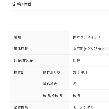
定格/性能
種類
押ボタンスイッチ
胴体形状
丸胴形(φ22/25mm共
照光/非照光
照光
操作部
操作部形状
丸形 平形
操作部色
橙
透明/不透明
透明
動作機能
モーメンタリ