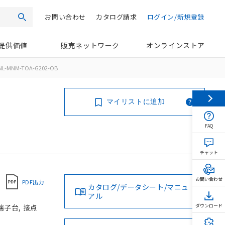
お問い合わせ
カタログ請求
ログイン/新規登録
検索
提供価値
販売ネットワーク
オンラインストア
NL-MNM-TOA-G202-OB
マイリストに追加
FAQ
チャット
お問い合わせ
PDF出力
カタログ/データシート/マニュ
アル
端子台, 接点
ダウンロード