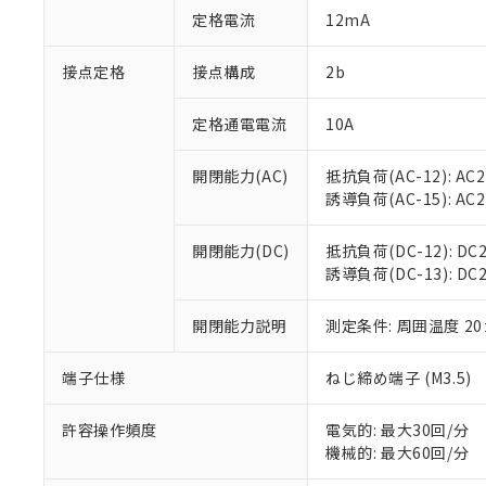
「○」：最大均質
定格電流
12mA
「×」：最大均質
本サービスは
当社は、これ
*EU RoHS指令（10物
「－」：未確認で
鉛(Pb) 1000ppm以下、
くものです。
う）を輸出ま
接点定格
接点構成
2b
記
説明
六価クロム(Cr(Ⅵ)) 1
当社制御機器
などの必要な
フタル酸ビス(2-エチルヘ
号
*中国RoHS10物質の基準値 
ル（DBP） 1000ppm
在庫状況およ
当社は規制貨
Pb(鉛) :1000ppm、 Hg
定格通電電流
10A
但し、RoHS指令で産
のであり、閲
ます。
Cr(Ⅵ)(六価クロム) : 
フタル酸エステル類の４
○
一定数以
DBP(フタル酸ジブチル) :
い。
当社は貴社製
DEHP(フタル酸ビス(2-エ
開閉能力(AC)
抵抗負荷(AC-12): AC24
正式な納期状
置等に一切使
誘導負荷(AC-15): AC24V
当社販売員に
※2 対応予定月
△
一定数に
当社は、貴社
オムロン制御
また当社は、
※2 環境保護使
在庫状況およ
部品在庫の切り替
たしません。
開閉能力(DC)
抵抗負荷(DC-12): DC24
－
在庫なし
す。
誘導負荷(DC-13): DC24
「ｅ」：有害物質
機器販売
マイパーツ機
「10」：通常の
ている必要が
味します。
開閉能力説明
測定条件: 周囲温度 2
空
受注生産
お客様が当ウ
※3 非含有証明
「－」：未確認で
白
が、当社の製
端子仕様
ねじ締め端子 (M3.5)
さい。
下記の非含有証明
※当社の共同
いる法人を指
許容操作頻度
電気的: 最大30回/分
EU RoHS指令（
機械的: 最大60回/分
51物質の非含有証
※本証明書は発行