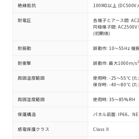
また、RoHS指
絶縁抵抗
100MΩ以上 (DC5
混在することから
既に当社にて対応
耐電圧
各端子とアース間: AC250
り割愛しておりま
同極端子間: AC2500V
(初期値)
耐振動
誤動作: 10～55Hz 複
耐衝撃
誤動作: 最大1000m/s
周囲温度範囲
使用時: -25～55℃
保存時: -40～80℃
周囲湿度範囲
使用時: 35～85%RH
保護構造
パネル前面: IP66、NEM
感電保護クラス
Class II