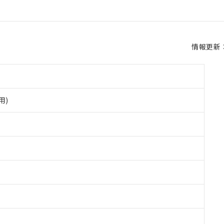
情報更新：2
用)