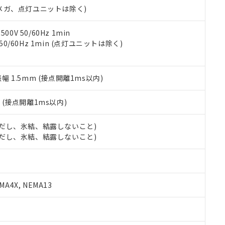
令のフタル酸エステル類４物質の対応では、対応完了までの期間は出
00Vメガ、点灯ユニットは除く)
備考欄に対応日を記載しておりました。
品への在庫切替を完了していることから、特段のことがない限り、20
0V 50/60Hz 1min
す。
 50/60Hz 1min (点灯ユニットは除く)
振幅 1.5mm (接点開離1ms以内)
2
(接点開離1ms以内)
 (ただし、氷結、結露しないこと)
 (ただし、氷結、結露しないこと)
A4X, NEMA13