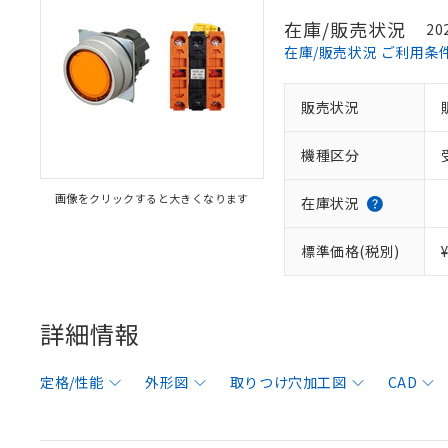
在庫/販売状況
20
在庫/販売状況 ご利用条
販売状況
機種区分
画像をクリックすると大きくなります
在庫状況
標準価格(税別)
詳細情報
定格/性能
外形図
取りつけ穴加工図
CAD