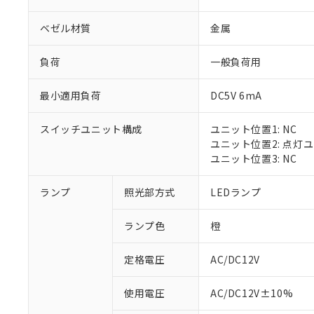
ベゼル材質
金属
負荷
一般負荷用
最小適用負荷
DC5V 6mA
スイッチユニット構成
ユニット位置1: NC
ユニット位置2: 点灯
ユニット位置3: NC
※1 対応状況
ランプ
照光部方式
LEDランプ
対応済み：EU
ランプ色
橙
対応予定：EU R
対応予定なし：EU
定格電圧
AC/DC12V
調査・確認中：EU
ご利用条件
非該当品：ライセ
※1 中国RoHS
使用電圧
AC/DC12V±10%
仕入先様の事情に
があります。
以下の条件をお読