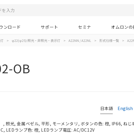
ウンロード
サポート
セミナ
オムロンの
示灯
>
φ22(φ25):照光・非照光・表示灯
>
A22NN / A22NL
>
形式仕様一覧
>
A22
02-OB
日本語
English
照光, 金属ベゼル, 平形, モーメンタリ, ボタンの色: 橙, IP66, ねじ
, LEDランプ色: 橙, LEDランプ電圧: AC/DC12V