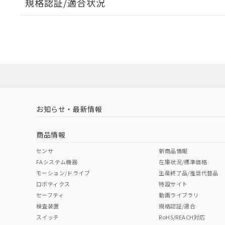
規格認証/適合状況
EU RoHS
注意事項・凡例
UL認証
CSA認証
CEマーキング
ダウンロードデータをご利用いただく前に、以下を必ずお読
Yes
Yes
Yes
対応状況
対応予定月
※1
※2
ソフトウェアの使用条件
対応済み
LR型式承認
DNV型式承認
BV型式承認
KR
（イギリス
（ノルウェー
（フランス
（
お知らせ・最新情報
中国 RoHS
注意事項・凡例
船舶規格）
船舶規格）
船舶規格）
船
商品情報
No
No
No
No
中国 RoHS表
※1 ※2
センサ
新商品情報
FAシステム機器
在庫状況/標準価格
Pb
Hg
Cd
Cr(V
モーション/ドライブ
生産終了品/推奨代替品
ロボティクス
特設サイト
セーフティ
動画ライブラリ
検査装置
規格認証/適合
X
O
O
O
スイッチ
RoHS/REACH対応