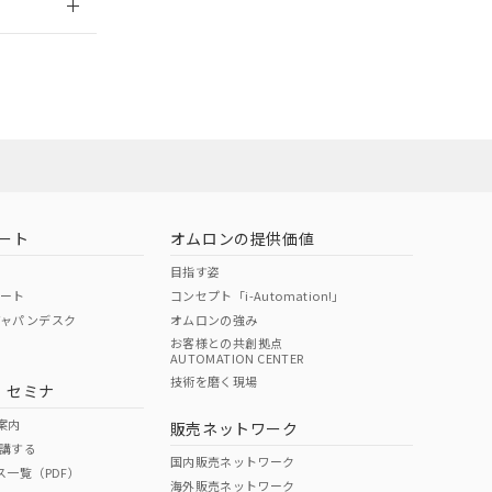
ート
オムロンの提供価値
目指す姿
ポート
コンセプト「i-Automation!」
ジャパンデスク
オムロンの強み
お客様との共創拠点
AUTOMATION CENTER
DIBP
BBP
DEHP
環境保護
技術を磨く現場
・セミナ
状況ページへ
使用期限
検索ください
案内
販売ネットワーク
講する
O
O
O
10
国内販売ネットワーク
ス一覧（PDF）
海外販売ネットワーク