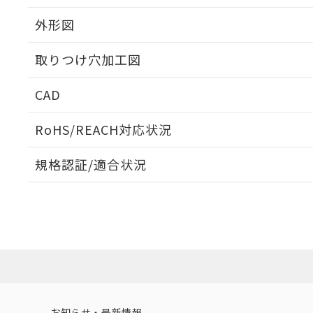
外形図
取りつけ穴加工図
CAD
ログイン/会員登録いただくと、CADデータをダウンロ
RoHS/REACH対応状況
規格認証/適合状況
EU RoHS
注意事項・凡例
UL認証
CSA認証
CEマーキング
ダウンロードデータをご利用いただく前に、以下を必ずお読
Yes
Yes
Yes
対応状況
対応予定月
※1
※2
ソフトウェアの使用条件
対応済み
LR型式承認
DNV型式承認
BV型式承認
KR
（イギリス
（ノルウェー
（フランス
（
お知らせ・最新情報