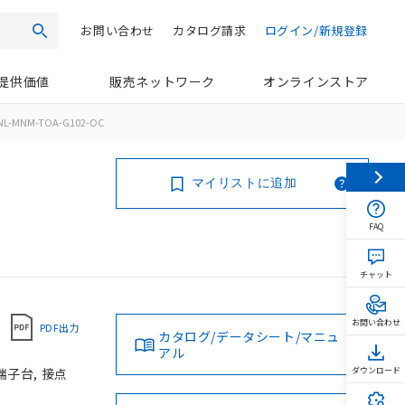
お問い合わせ
カタログ請求
ログイン/新規登録
検索
提供価値
販売ネットワーク
オンラインストア
NL-MNM-TOA-G102-OC
マイリストに追加
FAQ
チャット
お問い合わせ
PDF出力
カタログ/データシート/マニュ
アル
端子台, 接点
ダウンロード