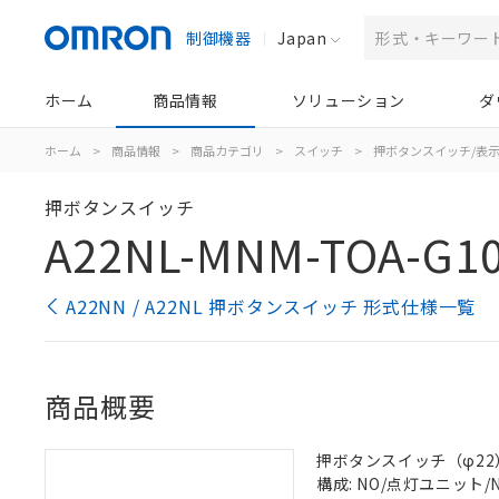
制御機器
Japan
ホーム
商品情報
ソリューション
ダ
ホーム
>
商品情報
>
商品カテゴリ
>
スイッチ
>
押ボタンスイッチ/表
押ボタンスイッチ
A22NL-MNM-TOA-G1
A22NN / A22NL 押ボタンスイッチ 形式仕様一覧
商品概要
押ボタンスイッチ（φ22）, 
構成: NO/点灯ユニット/NC