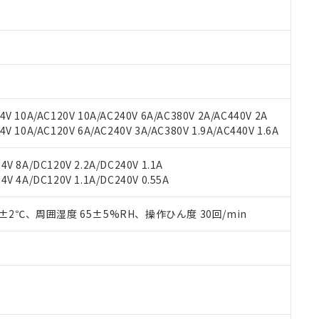
oHS指令（10物質）の非含有に対応した製品に切り替える予定のある
 RoHS指令（10物質）の非含有に非対応の商品で、対応品を出す予
 RoHS指令（10物質）の非含有の対応状況を調査中または確認中の
ンス料など無形物で、有害物質有無と関係のない商品です。
○×表
より、非含有部品としていたものが、含有品と判明した場合などやむ
みいただき、同意のうえご利用ください。
材料含有率が中国RoHSの基準値以下であることを示します。
材料含有率が中国RoHSの基準値を超えていることを示します。
、当社制御機器事業取扱商品の当社在庫状況および標準価格(税抜)
ら貴社製品のうち、外国為替および外国貿易法に定める商品（以下｢
質）：
V 10A/AC120V 10A/AC240V 6A/AC380V 2A/AC440V 2A
す。当社販売部門へお問い合わせください。
 水銀(Hg) 1000ppm以下、 カドミウム(Cd) 100ppm以下、
たは国外への提供する場合は、日本国政府の輸出許可(または役務取
 10A/AC120V 6A/AC240V 3A/AC380V 1.9A/AC440V 1.6A
000ppm以下、ポリ臭化ビフェニル類(PBB) 1000ppm以下、ポリ臭化ジフェニルエーテル類(P
事業取扱商品の中には、本サービスの対象外となる商品もあること
手続きをとります。
キシル) (DEHP)(別名：DOP) 1000ppm以下、フタル酸ブチルベンジル（BBP） 100
(GB/T26572)：
以下、フタル酸ジイソブチル (DIBP) 1000ppm以下
び標準価格照会結果は、記載している更新日時点での社内データに
物を破棄する場合は、完全に破砕するなど、違法に輸出されないよ
(水銀) : 1000ppm、 Cd(カドミウム) : 100ppm、
業用監視および制御機器に対する適用除外項目は除く。
V 8A/DC120V 2.2A/DC240V 1.1A
覧された時点での実際の在庫および標準価格とは異なる場合がある
1000ppm、 PBBs(ポリ臭化ビフェニル類) : 1000ppm、 PBDEs(ポリ臭化ジフェニルエーテル類
物質については閾値を超える意図的な使用がないことを確認しています。
V 4A/DC120V 1.1A/DC240V 0.55A
上の在庫あり
 1000ppm、 DIBP(フタル酸ジイソブチル) : 1000ppm、 BBP(フタル酸ブチルベンジル) :
品を、核兵器、ミサイル、化学兵器、生物兵器またはその他武器並
チルヘキシル)) : 1000ppm
況および標準価格はお客様のお取引先、またはお客様担当のオムロ
用いたしません。
ご相談ください。
0±2℃、周囲湿度 65±5%RH、操作ひん度 30回/min
は満たないが在庫あり
製品を第三者に販売する場合は、上記1、2および3の内容を当該第
機器販売店や当社販売拠点は「
販売ネットワーク
」をご確認くだ
販売先および販売に係わる関係者が違法に輸出するおそれがある場
用期限
び標準価格結果を当社の事前の承諾なく第三者に漏洩または開示し
え状況などにより、予定月が前後することがあります。
(最新の在庫状況については、お客様のお取引先、またはお客様担当
（10物質）のすべてが基準値以下であることを示します。
店・当社販売員にご確認ください)
能（部品リスト作成サービス）をご利用いただくには、I-Webメン
使用状況下において有害物質が外部に漏えいし、環境に深刻な影響を
あります。
機種、また在庫状況の情報を公開していない機種
ェブサイト上で当社にご登録された部品リストについて、当社およ
書ダウンロード
す。当社販売部門へお問い合わせください。
品・サービスに関するお客様との取引・商談に必要な範囲で利用す