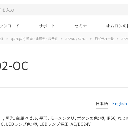
ウンロード
サポート
セミナ
オムロンの
示灯
>
φ22(φ25):照光・非照光・表示灯
>
A22NN / A22NL
>
形式仕様一覧
>
A22
02-OC
日本語
English
照光, 金属ベゼル, 平形, モーメンタリ, ボタンの色: 橙, IP66, ねじ
, LEDランプ色: 橙, LEDランプ電圧: AC/DC24V