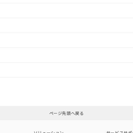
情報更新：2
情報更新：2
ードすることができます。
情報更新：
ログイン/会員登録
CCC認証
電波法
みください。
Yes
N/A
非含有証明書
※3
ページ先頭へ戻る
ダウンロードはこちら
型式承認
NK型式承認
ABS型式承認
韓国
（日本
（アメリカ
ソリューション
サービスサポ