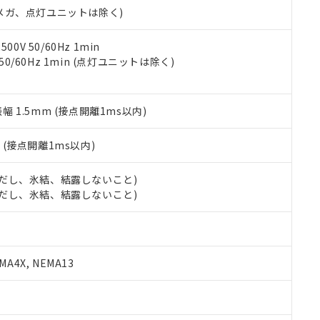
合意する
キャンセル
00Vメガ、点灯ユニットは除く)
書をダウンロードすることができます。
利用者とは、
"個人情報の共同利用に関して"
の「1.共同利用者の
します。
10物質）の非含有証明書
0V 50/60Hz 1min
明書（当社基準）
 50/60Hz 1min (点灯ユニットは除く)
日時点で非含有を証明するもので、過去に遡って非含有を証明するも
令のフタル酸エステル類４物質の対応では、対応完了までの期間は出
備考欄に対応日を記載しておりました。
振幅 1.5mm (接点開離1ms以内)
品への在庫切替を完了していることから、特段のことがない限り、20
す。
2
(接点開離1ms以内)
 (ただし、氷結、結露しないこと)
 (ただし、氷結、結露しないこと)
A4X, NEMA13