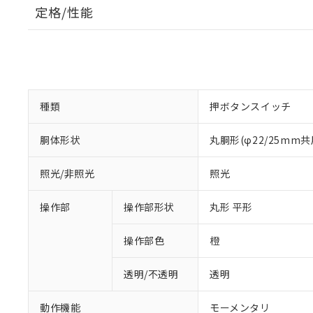
定格/性能
種類
押ボタンスイッチ
胴体形状
丸胴形(φ22/25mm共
照光/非照光
照光
操作部
操作部形状
丸形 平形
操作部色
橙
透明/不透明
透明
動作機能
モーメンタリ