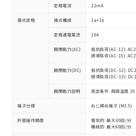
対応予定：EU R
定格電流
12mA
対応予定なし：EU
調査・確認中：EU
ご利用条件
接点定格
接点構成
1a+1b
非該当品：ライセ
※1 中国RoHS
仕入先様の事情に
があります。
定格通電電流
10A
以下の条件をお読
「○」：最大均質
「×」：最大均質
本サービスは
当社は、これ
*EU RoHS指令（10物
開閉能力(AC)
抵抗負荷(AC-12): AC24
「－」：未確認で
鉛(Pb) 1000ppm以下、
くものです。
う）を輸出ま
誘導負荷(AC-15): AC24V
記
説明
六価クロム(Cr(Ⅵ)) 1
当社制御機器
などの必要な
フタル酸ビス(2-エチルヘ
号
*中国RoHS10物質の基準値 
ル（DBP） 1000ppm
在庫状況およ
当社は規制貨
Pb(鉛) :1000ppm、 Hg
但し、RoHS指令で産
開閉能力(DC)
抵抗負荷(DC-12): DC24
のであり、閲
ます。
Cr(Ⅵ)(六価クロム) : 
フタル酸エステル類の４
誘導負荷(DC-13): DC24
○
一定数以
DBP(フタル酸ジブチル) :
い。
当社は貴社製
DEHP(フタル酸ビス(2-エ
正式な納期状
置等に一切使
当社販売員に
※2 対応予定月
開閉能力説明
測定条件: 周囲温度 2
△
一定数に
当社は、貴社
オムロン制御
また当社は、
※2 環境保護使
在庫状況およ
部品在庫の切り替
たしません。
端子仕様
ねじ締め端子 (M3.5)
－
在庫なし
す。
「ｅ」：有害物質
機器販売
マイパーツ機
「10」：通常の
許容操作頻度
電気的: 最大30回/分
ている必要が
味します。
機械的: 最大60回/分
空
受注生産
お客様が当ウ
※3 非含有証明
「－」：未確認で
白
が、当社の製