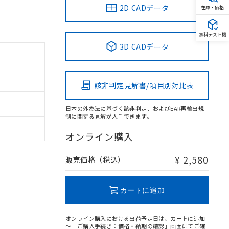
2D CADデータ
在庫・価格
無料テスト機
3D CADデータ
該非判定見解書/項目別対比表
日本の外為法に基づく該非判定、およびEAR再輸出規
制に関する見解が入手できます。
オンライン購入
¥ 2,580
販売価格（税込）
カートに追加
オンライン購入における出荷予定日は、カートに追加
～「ご購入手続き：価格・納期の確認」画面にてご確