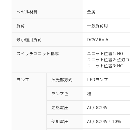
ベゼル材質
金属
負荷
一般負荷用
最小適用負荷
DC5V 6mA
スイッチユニット構成
ユニット位置1: NO
ユニット位置2: 点灯
ユニット位置3: NC
ランプ
照光部方式
LEDランプ
ランプ色
橙
定格電圧
AC/DC24V
※1 対応状況
使用電圧
AC/DC24V±10%
対応済み：EU