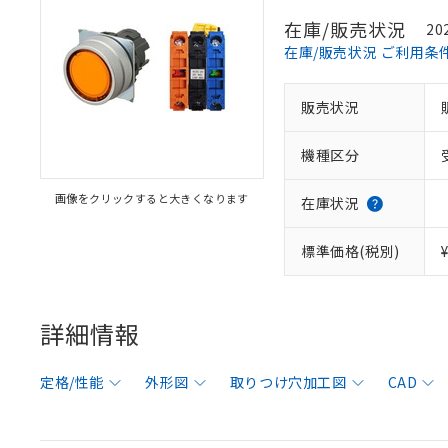
在庫/販売状況
20
在庫/販売状況 ご利用条
販売状況
機種区分
画像をクリックすると大きくなります
在庫状況
標準価格(税別)
詳細情報
定格/性能
外形図
取りつけ穴加工図
CAD