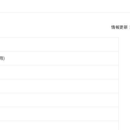
情報更新：2
用)