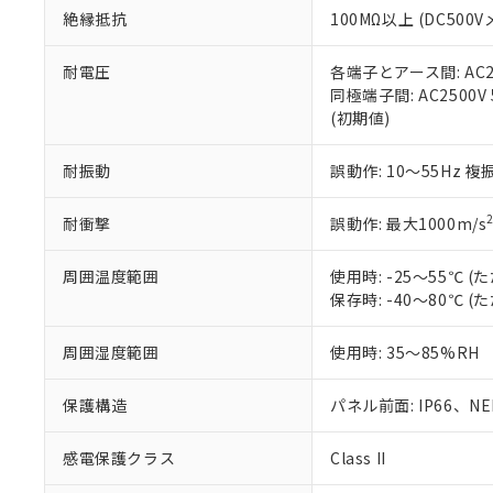
絶縁抵抗
100MΩ以上 (DC5
さい。
下記の非含有証明
※当社の共同
いる法人を指
EU RoHS指令（
耐電圧
各端子とアース間: AC250
51物質の非含有証
同極端子間: AC2500V
※本証明書は発行
(初期値)
また、RoHS指
混在することから
耐振動
誤動作: 10～55Hz 複
既に当社にて対応
り割愛しておりま
耐衝撃
誤動作: 最大1000m/s
周囲温度範囲
使用時: -25～55℃
保存時: -40～80℃
周囲湿度範囲
使用時: 35～85%RH
保護構造
パネル前面: IP66、NEM
感電保護クラス
Class II