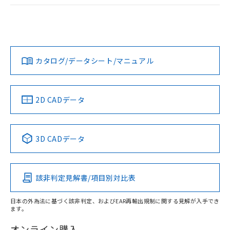
ログイン/会員登録
EU RoHS
注意事項・凡例
UL認証
CSA認証
CEマーキング
Yes
Yes
Yes
対応状況
対応予定月
※1
※2
ダウンロードデータをご利用いただく前に、以下を必ずお読
みください。
カタログ/データシート/マニュアル
対応済み
ソフトウェアの使用条件
LR型式承認
DNV型式承認
BV型式承認
KR型式承
（イギリス
（ノルウェー
（フランス
（韓国
船舶規格）
船舶規格）
船舶規格）
船舶規格
中国 RoHS
注意事項・凡例
2D CADデータ
No
No
No
No
中国 RoHS表
※1 ※2
3D CADデータ
この製品の規格認証/適合状況ページへ
Pb
Hg
Cd
Cr(VI)
その他の認証はこちらのページからご検索ください
該非判定見解書/項目別対比表
X
O
O
O
日本の外為法に基づく該非判定、およびEAR再輸出規制に関する見解が入手でき
ます。
"対応済み"や非含有の記載がされた商品であっても、流通
在庫等で未対応品が混在する可能性があります。
オンライン購入