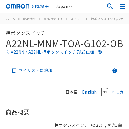
制御機器
Japan
ホーム
>
商品情報
>
商品カテゴリ
>
スイッチ
>
押ボタンスイッチ/表示灯
押ボタンスイッチ
A22NL-MNM-TOA-G102-OB
A22NN / A22NL 押ボタンスイッチ 形式仕様一覧
マイリストに追加
日本語
English
PDF出力
商品概要
押ボタンスイッチ（φ22）, 照光, 金