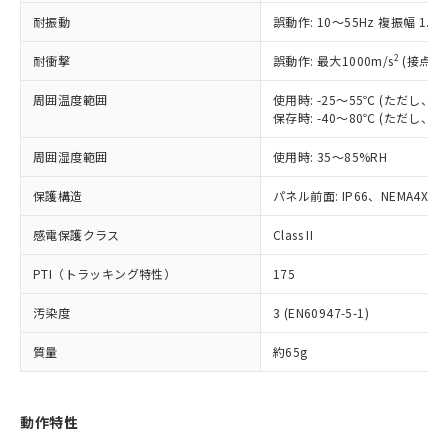
（以下｢規制貨物等」という）を輸出
記載している更新日時点での社内デー
耐振動
誤動作: 10～55Hz 複振幅 1.
*EU RoHS指令（10物質）：
または国外への提供する場合は、日本
記
タに基づき作成されるものであり、閲
説明
鉛(Pb) 1000ppm以下、 水銀(Hg) 1000ppm以下、 カド
*中国RoHS10物質の基準値 (GB/T26572)：
国政府の輸出許可(または役務取引許
号
覧された時点での実際の在庫および標
ミウム(Cd) 100ppm以下、
Pb(鉛) :1000ppm、 Hg(水銀) : 1000ppm、 Cd(カドミウ
2
耐衝撃
誤動作: 最大1000m/s
(接点開
可)を取得するなどの必要な手続きを
六価クロム(Cr(Ⅵ)) 1000ppm以下、ポリ臭化ビフェニル
ム) : 100ppm、
準価格とは異なる場合があることをご
類(PBB) 1000ppm以下、ポリ臭化ジフェニルエーテル類
Cr(Ⅵ)(六価クロム) : 1000ppm、 PBBs(ポリ臭化ビフェ
とります。
了承ください。
(PBDE) 1000ppm以下、フタル酸ビス(2-エチルヘキシ
周囲温度範囲
使用時: -25～55℃ (ただし
○
一定数以上の在庫あり
ニル類) : 1000ppm、 PBDEs(ポリ臭化ジフェニルエーテ
当社は規制貨物を破棄する場合は、完
ル) (DEHP)(別名：DOP) 1000ppm以下、フタル酸ブチ
正式な納期状況および標準価格はお客
ル類) : 1000ppm、
保存時: -40～80℃ (ただし
ルベンジル（BBP） 1000ppm以下、フタル酸ジブチル
全に破砕するなど、違法に輸出されな
DBP(フタル酸ジブチル) : 1000ppm、 DIBP(フタル酸ジ
様のお取引先、またはお客様担当のオ
（DBP） 1000ppm以下、フタル酸ジイソブチル
イソブチル) : 1000ppm、 BBP(フタル酸ブチルベンジ
△
一定数には満たないが在庫あり
いよう必要な手段を講じます。
周囲湿度範囲
使用時: 35～85%RH
ムロン制御機器販売店・当社販売員に
(DIBP) 1000ppm以下
ル) : 1000ppm、
当社は貴社製品を、核兵器、ミサイ
但し、RoHS指令で産業用監視および制御機器に対する
DEHP(フタル酸ビス(2-エチルヘキシル)) : 1000ppm
ご相談ください。
適用除外項目は除く。
ル、化学兵器、生物兵器またはその他
保護構造
パネル前面: IP66、NEMA4X, N
－
在庫なし(最新の在庫状況につ
オムロン制御機器販売店や当社販売拠
フタル酸エステル類の４物質については閾値を超える意
武器並びにこれらの製造装置等に一切
いては、お客様のお取引先、ま
図的な使用がないことを確認しています。
点は「
販売ネットワーク
」をご確認
※2 環境保護使用期限
感電保護クラス
Class II
使用いたしません。
たはお客様担当のオムロン制御
ください。
当社は、貴社製品を第三者に販売する
機器販売店・当社販売員にご確
在庫状況および標準価格結果を当社の
PTI（トラッキング特性）
175
※2 対応予定月
「ｅ」：有害物質（10物質）のすべてが基
場合は、上記1、2および3の内容を当
認ください)
事前の承諾なく第三者に漏洩または開
準値以下であることを示します。
該第三者に通知します。また当社は、
示しないようお願いします。
汚染度
3 (EN60947-5-1)
部品在庫の切り替え状況などにより、予定
「10」：通常の使用状況下において有害物
販売先および販売に係わる関係者が違
マイパーツ機能（部品リスト作成サー
空
受注生産機種、また在庫状況の
月が前後することがあります。
質が外部に漏えいし、環境に深刻な影響を
法に輸出するおそれがある場合は、取
ビス）をご利用いただくには、I-Web
白
情報を公開していない機種
質量
約65g
及ぼさない年数を意味します。
り引きをいたしません。
メンバーズにご登録されている必要が
「－」：未確認です。当社販売部門へお問
あります。
い合わせください。
お客様が当ウェブサイト上で当社にご
動作特性
※3 非含有証明書ダウンロード
登録された部品リストについて、当社