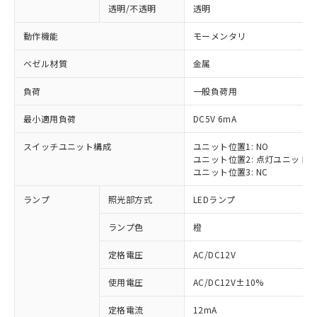
透明/不透明
透明
動作機能
モーメンタリ
ベゼル材質
金属
負荷
一般負荷用
最小適用負荷
DC5V 6mA
スイッチユニット構成
ユニット位置1: NO
ユニット位置2: 点灯ユニット
ユニット位置3: NC
ランプ
照光部方式
LEDランプ
ランプ色
橙
定格電圧
AC/DC12V
使用電圧
AC/DC12V±10%
定格電流
12mA