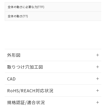
および当社の共同利用者が、当社の製
下記の非含有証明書をダウンロードするこ
品・サービスに関するお客様との取
全体の動きに必要な力(TTF)
とができます。
合意する
キャンセル
引・商談に必要な範囲で利用すること
をご了承ください。
全体の動き(TT)
EU RoHS指令（10物質）の非含有証明書
※当社の共同利用者とは、
"個人情報
51物質の非含有証明書（当社基準）
の共同利用に関して"
の「1.共同利
※本証明書は発行日時点で非含有を証明す
用者の範囲」に記載されている法人を
るもので、過去に遡って非含有を証明する
指します。
ものではありません。
また、RoHS指令のフタル酸エステル類４
物質の対応では、対応完了までの期間は出
荷製品に未対応品が混在することから備考
外形図
欄に対応日を記載しておりました。
情報更新：2026/05/21
既に当社にて対応品への在庫切替を完了
取りつけ穴加工図
していることから、特段のことがない限
り、2022年1月12日より割愛しておりま
情報更新：2026/05/21
CAD
す。
ログイン/会員登録いただくと、CADデータをダウンロー
RoHS/REACH対応状況
ドすることができます。
情報更新：2026/7/29
規格認証/適合状況