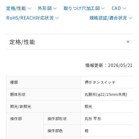
定格/性能
外形図
取りつけ穴加工図
CAD
RoHS/REACH対応状況
規格認証/適合状況
定格/性能
情報更新：2026/05/21
種類
押ボタンスイッチ
胴体形状
丸胴形(φ22/25mm共用)
照光/非照光
照光
操作部
操作部形状
丸形 平形
操作部色
橙