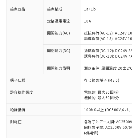
接点定格
接点構成
1a+1b
※1 対応状況
定格通電電流
10A
対応済み：EU RoHS指令（10物質）の
開閉能力(AC)
抵抗負荷(AC-12): AC24V 10A/A
非含有に対応した製品が提供可能な商品で
誘導負荷(AC-15): AC24V 10A/AC
す。
対応予定：EU RoHS指令（10物質）の非含
開閉能力(DC)
抵抗負荷(DC-12): DC24V 8A/DC
ご利用条件
有に対応した製品に切り替える予定のある
誘導負荷(DC-13): DC24V 4A/DC
商品です。
対応予定なし：EU RoHS指令（10物質）の
開閉能力説明
測定条件: 周囲温度 20±2℃、
以下の条件をお読みいただき、同意のうえ
非含有に非対応の商品で、対応品を出す予
ご利用ください。
端子仕様
ねじ締め端子 (M3.5)
定はありません。
調査・確認中：EU RoHS指令（10物質）の
本サービスは、当社制御機器事業取扱
※1 中国RoHS○×表
許容操作頻度
電気的: 最大30回/分
非含有の対応状況を調査中または確認中の
商品の当社在庫状況および標準価格
機械的: 最大60回/分
商品です。
(税抜)を提供させていただくもので
「○」：最大均質材料含有率が中国RoHSの
非該当品：ライセンス料など無形物で、有
す。
絶縁抵抗
100MΩ以上 (DC500Vメガ、
基準値以下であることを示します。
害物質有無と関係のない商品です。
当社制御機器事業取扱商品の中には、
「×」：最大均質材料含有率が中国RoHSの
仕入先様の事情により、非含有部品として
耐電圧
各端子とアース間: AC2500V 50/
本サービスの対象外となる商品もある
基準値を超えていることを示します。
いたものが、含有品と判明した場合などや
当社は、これら貴社製品のうち、外国
同極端子間: AC2500V 50/60
ことをご了承ください。
「－」：未確認です。当社販売部門へお問
むを得ず変更することがあります。
(初期値)
為替および外国貿易法に定める商品
在庫状況および標準価格照会結果は、
い合わせください。