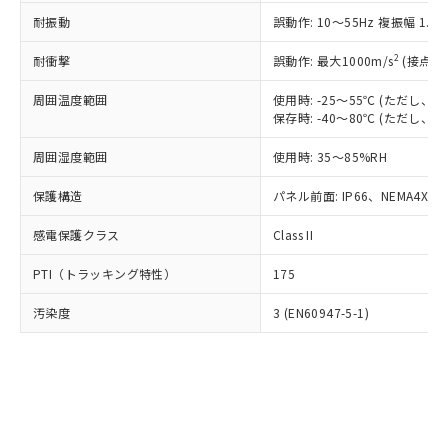
○
一定数以上の在庫あり
ニル類) : 1000ppm、 PBDEs(ポリ臭化ジフェニルエーテ
当社は規制貨物を破棄する場合は、完
ル) (DEHP)(別名：DOP) 1000ppm以下、フタル酸ブチ
正式な納期状況および標準価格はお客
ル類) : 1000ppm、
耐振動
誤動作: 10～55Hz 複振幅 1.
ルベンジル（BBP） 1000ppm以下、フタル酸ジブチル
全に破砕するなど、違法に輸出されな
DBP(フタル酸ジブチル) : 1000ppm、 DIBP(フタル酸ジ
様のお取引先、またはお客様担当のオ
（DBP） 1000ppm以下、フタル酸ジイソブチル
イソブチル) : 1000ppm、 BBP(フタル酸ブチルベンジ
△
一定数には満たないが在庫あり
いよう必要な手段を講じます。
ムロン制御機器販売店・当社販売員に
(DIBP) 1000ppm以下
2
耐衝撃
ル) : 1000ppm、
誤動作: 最大1000m/s
(接点開
当社は貴社製品を、核兵器、ミサイ
但し、RoHS指令で産業用監視および制御機器に対する
DEHP(フタル酸ビス(2-エチルヘキシル)) : 1000ppm
ご相談ください。
適用除外項目は除く。
ル、化学兵器、生物兵器またはその他
－
在庫なし(最新の在庫状況につ
オムロン制御機器販売店や当社販売拠
周囲温度範囲
使用時: -25～55℃ (ただし
フタル酸エステル類の４物質については閾値を超える意
武器並びにこれらの製造装置等に一切
いては、お客様のお取引先、ま
図的な使用がないことを確認しています。
保存時: -40～80℃ (ただし
点は「
販売ネットワーク
」をご確認
※2 環境保護使用期限
使用いたしません。
たはお客様担当のオムロン制御
ください。
当社は、貴社製品を第三者に販売する
周囲湿度範囲
使用時: 35～85%RH
機器販売店・当社販売員にご確
在庫状況および標準価格結果を当社の
※2 対応予定月
「ｅ」：有害物質（10物質）のすべてが基
場合は、上記1、2および3の内容を当
認ください)
事前の承諾なく第三者に漏洩または開
準値以下であることを示します。
保護構造
パネル前面: IP66、NEMA4X, N
該第三者に通知します。また当社は、
示しないようお願いします。
部品在庫の切り替え状況などにより、予定
「10」：通常の使用状況下において有害物
販売先および販売に係わる関係者が違
マイパーツ機能（部品リスト作成サー
空
受注生産機種、また在庫状況の
感電保護クラス
Class II
月が前後することがあります。
質が外部に漏えいし、環境に深刻な影響を
法に輸出するおそれがある場合は、取
ビス）をご利用いただくには、I-Web
白
情報を公開していない機種
及ぼさない年数を意味します。
り引きをいたしません。
メンバーズにご登録されている必要が
PTI（トラッキング特性）
175
「－」：未確認です。当社販売部門へお問
あります。
い合わせください。
お客様が当ウェブサイト上で当社にご
汚染度
3 (EN60947-5-1)
※3 非含有証明書ダウンロード
登録された部品リストについて、当社
および当社の共同利用者が、当社の製
下記の非含有証明書をダウンロードするこ
品・サービスに関するお客様との取
とができます。
合意する
キャンセル
引・商談に必要な範囲で利用すること
をご了承ください。
EU RoHS指令（10物質）の非含有証明書
※当社の共同利用者とは、
"個人情報