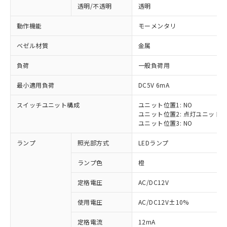
透明/不透明
透明
動作機能
モーメンタリ
ベゼル材質
金属
負荷
一般負荷用
最小適用負荷
DC5V 6mA
スイッチユニット構成
ユニット位置1: NO
ユニット位置2: 点灯ユニット
ユニット位置3: NO
ランプ
照光部方式
LEDランプ
ランプ色
橙
定格電圧
AC/DC12V
※1 対応状況
使用電圧
AC/DC12V±10%
定格電流
12mA
対応済み：EU RoHS指令（10物質）の