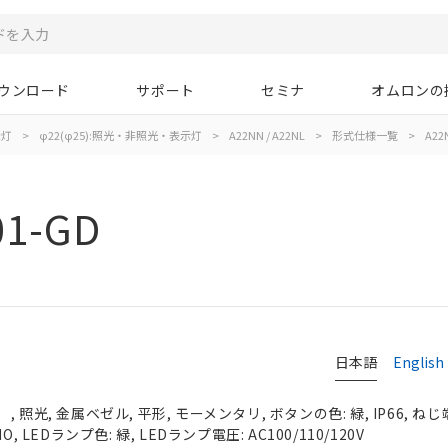
ウンロード
サポート
セミナ
オムロンの
示灯
>
φ22(φ25):照光・非照光・表示灯
>
A22NN / A22NL
>
形式仕様一覧
>
A22
01-GD
日本語
English
照光, 金属ベゼル, 平形, モーメンタリ, ボタンの色: 緑, IP66, ねじ
, LEDランプ色: 緑, LEDランプ電圧: AC100/110/120V