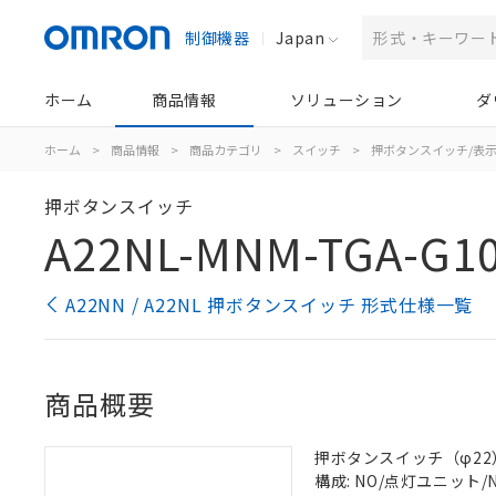
制御機器
Japan
ホーム
商品情報
ソリューション
ダ
ホーム
>
商品情報
>
商品カテゴリ
>
スイッチ
>
押ボタンスイッチ/表
押ボタンスイッチ
A22NL-MNM-TGA-G1
A22NN / A22NL 押ボタンスイッチ 形式仕様一覧
商品概要
押ボタンスイッチ（φ22）, 
構成: NO/点灯ユニット/NO