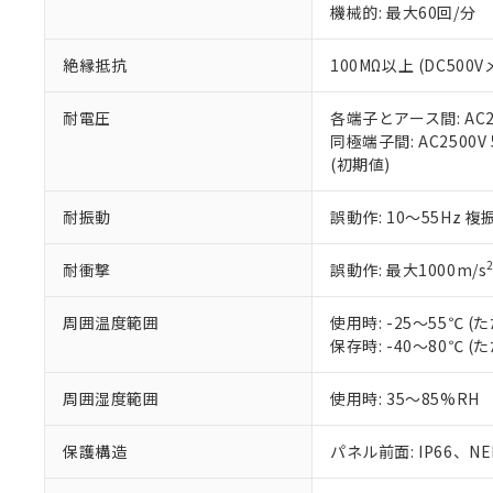
機械的: 最大60回/分
※本証明書は発行
また、RoHS指
混在することから
絶縁抵抗
100MΩ以上 (DC5
既に当社にて対応
り割愛しておりま
耐電圧
各端子とアース間: AC250
同極端子間: AC2500V
(初期値)
耐振動
誤動作: 10～55Hz 複
耐衝撃
誤動作: 最大1000m/s
周囲温度範囲
使用時: -25～55℃
保存時: -40～80℃
周囲湿度範囲
使用時: 35～85%RH
保護構造
パネル前面: IP66、NEM