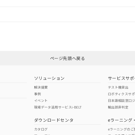
情報更新：
ログイン/会員登録
CCC認証
電波法
みください。
Yes
N/A
非含有証明書
※3
ページ先頭へ戻る
ダウンロードはこちら
型式承認
NK型式承認
ABS型式承認
韓国
（日本
（アメリカ
ソリューション
サービスサポ
舶規格）
船舶規格）
船舶規格）
解決提案
テスト機貸出
事例
ロボティクスサ
No
No
イベント
日本語相談窓口
現場データ活用サービスi-BELT
輸出該非判定
I)
PBBs
PBDEs
DBP
ダウンロードセンタ
eラーニング
この製品の規格認証/適合
その他の認証はこちらのページからご
カタログ
eラーニングのご