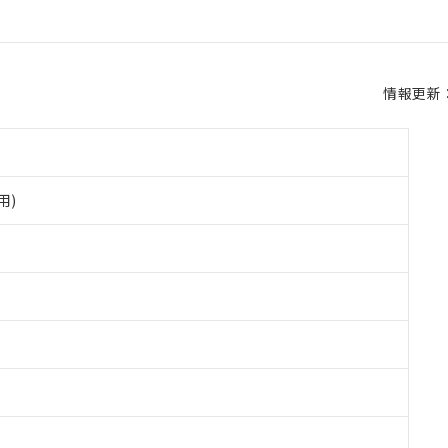
情報更新：2
用)