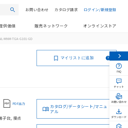
お問い合わせ
カタログ請求
ログイン/新規登録
検索
提供価値
販売ネットワーク
オンラインストア
NL-MNM-TGA-G101-GD
マイリストに追加
FAQ
チャット
お問い合わせ
PDF出力
カタログ/データシート/マニュ
アル
端子台, 接点
ダウンロード