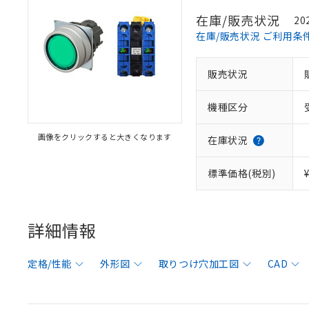
在庫/販売状況
20
在庫/販売状況 ご利用条
販売状況
機種区分
画像をクリックすると大きくなります
在庫状況
標準価格(税別)
詳細情報
定格/性能
外形図
取りつけ穴加工図
CAD