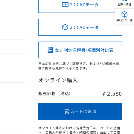
2D CADデータ
在庫・価格
無料テスト機
3D CADデータ
該非判定見解書/項目別対比表
日本の外為法に基づく該非判定、およびEAR再輸出規
制に関する見解が入手できます。
オンライン購入
¥ 2,580
販売価格（税込）
カートに追加
オンライン購入における出荷予定日は、カートに追加
～「ご購入手続き：価格・納期の確認」画面にてご確