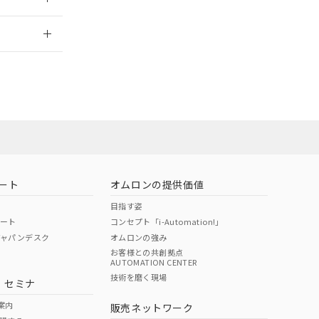
2026/7/29
ート
オムロンの提供価値
目指す姿
ポート
コンセプト「i-Automation!」
ジャパンデスク
オムロンの強み
お客様との共創拠点
AUTOMATION CENTER
DIBP
BBP
DEHP
環境保護
技術を磨く現場
・セミナ
状況ページへ
使用期限
検索ください
案内
販売ネットワーク