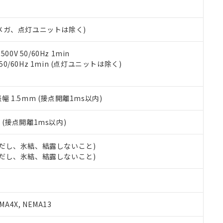
日時点で非含有を証明するもので、過去に遡って非含有を証明するも
令のフタル酸エステル類４物質の対応では、対応完了までの期間は出
備考欄に対応日を記載しておりました。
00Vメガ、点灯ユニットは除く)
品への在庫切替を完了していることから、特段のことがない限り、20
す。
0V 50/60Hz 1min
 50/60Hz 1min (点灯ユニットは除く)
振幅 1.5mm (接点開離1ms以内)
2
(接点開離1ms以内)
 (ただし、氷結、結露しないこと)
 (ただし、氷結、結露しないこと)
A4X, NEMA13