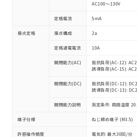
AC100～130V
があります。
以下の条件をお読
「○」：最大均質
「×」：最大均質
本サービスは
当社は、これ
定格電流
5mA
*EU RoHS指令（10物
「－」：未確認で
鉛(Pb) 1000ppm以下、
くものです。
う）を輸出ま
記
説明
六価クロム(Cr(Ⅵ)) 1
当社制御機器
などの必要な
フタル酸ビス(2-エチルヘ
接点定格
接点構成
2a
号
*中国RoHS10物質の基準値 
ル（DBP） 1000ppm
在庫状況およ
当社は規制貨
Pb(鉛) :1000ppm、 Hg
但し、RoHS指令で産
のであり、閲
ます。
Cr(Ⅵ)(六価クロム) : 
フタル酸エステル類の４
定格通電電流
10A
○
一定数以
DBP(フタル酸ジブチル) :
い。
当社は貴社製
DEHP(フタル酸ビス(2-エ
正式な納期状
置等に一切使
開閉能力(AC)
抵抗負荷(AC-12): AC24
当社販売員に
※2 対応予定月
△
一定数に
当社は、貴社
誘導負荷(AC-15): AC24V
オムロン制御
また当社は、
※2 環境保護使
在庫状況およ
部品在庫の切り替
たしません。
－
在庫なし
す。
開閉能力(DC)
抵抗負荷(DC-12): DC24
「ｅ」：有害物質
機器販売
マイパーツ機
誘導負荷(DC-13): DC24
「10」：通常の
ている必要が
味します。
空
受注生産
お客様が当ウ
※3 非含有証明
「－」：未確認で
開閉能力説明
測定条件: 周囲温度 2
白
が、当社の製
さい。
下記の非含有証明
端子仕様
ねじ締め端子 (M3.5)
※当社の共同
いる法人を指
EU RoHS指令（
許容操作頻度
電気的: 最大30回/分
51物質の非含有証