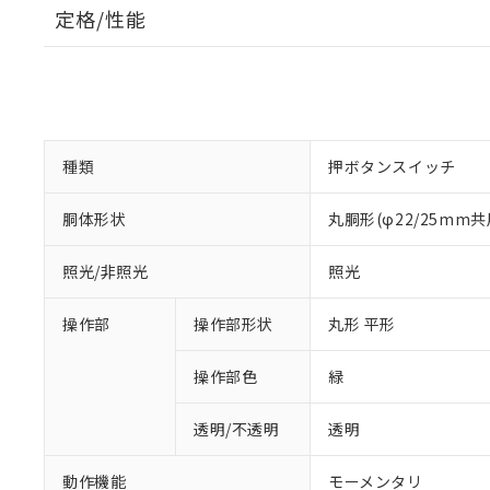
定格/性能
種類
押ボタンスイッチ
胴体形状
丸胴形(φ22/25mm共
照光/非照光
照光
操作部
操作部形状
丸形 平形
操作部色
緑
透明/不透明
透明
動作機能
モーメンタリ