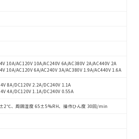
みいただき、同意のうえご利用ください。
材料含有率が中国RoHSの基準値以下であることを示します。
材料含有率が中国RoHSの基準値を超えていることを示します。
、当社制御機器事業取扱商品の当社在庫状況および標準価格(税抜)
ら貴社製品のうち、外国為替および外国貿易法に定める商品（以下｢
質）：
す。当社販売部門へお問い合わせください。
 水銀(Hg) 1000ppm以下、 カドミウム(Cd) 100ppm以下、
たは国外への提供する場合は、日本国政府の輸出許可(または役務取
000ppm以下、ポリ臭化ビフェニル類(PBB) 1000ppm以下、ポリ臭化ジフェニルエーテル類(P
事業取扱商品の中には、本サービスの対象外となる商品もあること
手続きをとります。
キシル) (DEHP)(別名：DOP) 1000ppm以下、フタル酸ブチルベンジル（BBP） 100
(GB/T26572)：
以下、フタル酸ジイソブチル (DIBP) 1000ppm以下
び標準価格照会結果は、記載している更新日時点での社内データに
物を破棄する場合は、完全に破砕するなど、違法に輸出されないよ
(水銀) : 1000ppm、 Cd(カドミウム) : 100ppm、
業用監視および制御機器に対する適用除外項目は除く。
覧された時点での実際の在庫および標準価格とは異なる場合がある
1000ppm、 PBBs(ポリ臭化ビフェニル類) : 1000ppm、 PBDEs(ポリ臭化ジフェニルエーテル類
物質については閾値を超える意図的な使用がないことを確認しています。
上の在庫あり
 1000ppm、 DIBP(フタル酸ジイソブチル) : 1000ppm、 BBP(フタル酸ブチルベンジル) :
品を、核兵器、ミサイル、化学兵器、生物兵器またはその他武器並
チルヘキシル)) : 1000ppm
況および標準価格はお客様のお取引先、またはお客様担当のオムロ
用いたしません。
V 10A/AC120V 10A/AC240V 6A/AC380V 2A/AC440V 2A
ご相談ください。
は満たないが在庫あり
製品を第三者に販売する場合は、上記1、2および3の内容を当該第
 10A/AC120V 6A/AC240V 3A/AC380V 1.9A/AC440V 1.6A
機器販売店や当社販売拠点は「
販売ネットワーク
」をご確認くだ
販売先および販売に係わる関係者が違法に輸出するおそれがある場
用期限
び標準価格結果を当社の事前の承諾なく第三者に漏洩または開示し
え状況などにより、予定月が前後することがあります。
(最新の在庫状況については、お客様のお取引先、またはお客様担当
V 8A/DC120V 2.2A/DC240V 1.1A
（10物質）のすべてが基準値以下であることを示します。
店・当社販売員にご確認ください)
能（部品リスト作成サービス）をご利用いただくには、I-Webメン
V 4A/DC120V 1.1A/DC240V 0.55A
使用状況下において有害物質が外部に漏えいし、環境に深刻な影響を
あります。
機種、また在庫状況の情報を公開していない機種
ェブサイト上で当社にご登録された部品リストについて、当社およ
書ダウンロード
す。当社販売部門へお問い合わせください。
0±2℃、周囲湿度 65±5%RH、操作ひん度 30回/min
品・サービスに関するお客様との取引・商談に必要な範囲で利用す
合意する
キャンセル
書をダウンロードすることができます。
利用者とは、
"個人情報の共同利用に関して"
の「1.共同利用者の
します。
10物質）の非含有証明書
明書（当社基準）