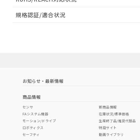
規格認証/適合状況
EU RoHS
注意事項・凡例
UL認証
CSA認証
CEマーキング
ダウンロードデータをご利用いただく前に、以下を必ずお読
Yes
Yes
Yes
対応状況
対応予定月
※1
※2
ソフトウェアの使用条件
対応済み
LR型式承認
DNV型式承認
BV型式承認
KR
（イギリス
（ノルウェー
（フランス
（
お知らせ・最新情報
中国 RoHS
注意事項・凡例
船舶規格）
船舶規格）
船舶規格）
船
商品情報
No
No
No
No
中国 RoHS表
※1 ※2
センサ
新商品情報
FAシステム機器
在庫状況/標準価格
Pb
Hg
Cd
Cr(V
モーション/ドライブ
生産終了品/推奨代替品
ロボティクス
特設サイト
セーフティ
動画ライブラリ