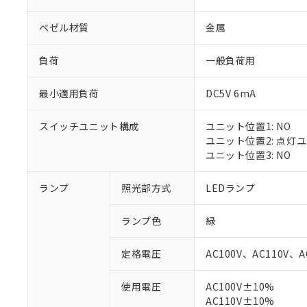
ベゼル材質
金属
負荷
一般負荷用
最小適用負荷
DC5V 6mA
スイッチユニット構成
ユニット位置1: NO
ユニット位置2: 点灯
ユニット位置3: NO
ランプ
照光部方式
LEDランプ
※1 対応状況
ランプ色
緑
対応済み：EU
対応予定：EU R
定格電圧
AC100V、AC110V、A
対応予定なし：EU
調査・確認中：EU
ご利用条件
使用電圧
AC100V±10%
非該当品：ライセ
※1 中国RoHS
AC110V±10%
仕入先様の事情に