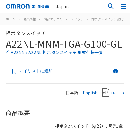
制御機器
Japan
ホーム
>
商品情報
>
商品カテゴリ
>
スイッチ
>
押ボタンスイッチ/表示灯
押ボタンスイッチ
A22NL-MNM-TGA-G100-GE
A22NN / A22NL 押ボタンスイッチ 形式仕様一覧
マイリストに追加
日本語
English
PDF出力
商品概要
押ボタンスイッチ（φ22）, 照光, 金