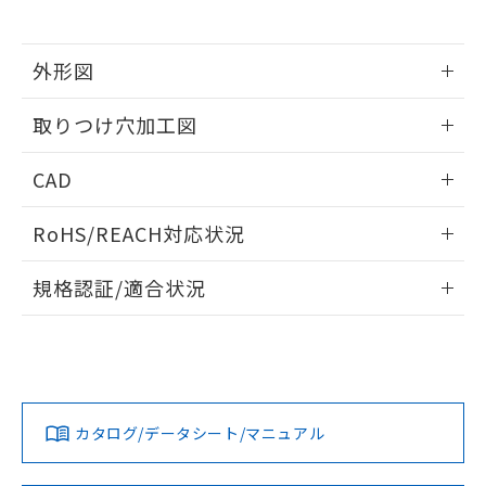
※当社の共同利用者とは、
"個人情報
51物質の非含有証明書（当社基準）
の共同利用に関して"
の「1.共同利
※本証明書は発行日時点で非含有を証明す
用者の範囲」に記載されている法人を
るもので、過去に遡って非含有を証明する
外形図
指します。
ものではありません。
情報更新：2026/05/21
また、RoHS指令のフタル酸エステル類４
取りつけ穴加工図
物質の対応では、対応完了までの期間は出
荷製品に未対応品が混在することから備考
情報更新：2026/05/21
CAD
欄に対応日を記載しておりました。
既に当社にて対応品への在庫切替を完了
ログイン/会員登録いただくと、CADデータをダウンロー
していることから、特段のことがない限
RoHS/REACH対応状況
ドすることができます。
り、2022年1月12日より割愛しておりま
す。
情報更新：2026/7/29
規格認証/適合状況
ログイン/会員登録
EU RoHS
注意事項・凡例
UL認証
CSA認証
CEマーキング
Yes
Yes
Yes
対応状況
対応予定月
※1
※2
ダウンロードデータをご利用いただく前に、以下を必ずお読
みください。
カタログ/データシート/マニュアル
対応済み
ソフトウェアの使用条件
LR型式承認
DNV型式承認
BV型式承認
KR型式承
（イギリス
（ノルウェー
（フランス
（韓国