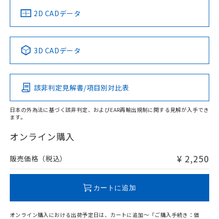
船舶規格）
船舶規格）
船舶規格）
船舶規格
中国 RoHS
注意事項・凡例
2D CADデータ
No
No
No
No
中国 RoHS表
※1 ※2
3D CADデータ
この製品の規格認証/適合状況ページへ
Pb
Hg
Cd
Cr(VI)
その他の認証はこちらのページからご検索ください
該非判定見解書/項目別対比表
O
O
O
O
日本の外為法に基づく該非判定、およびEAR再輸出規制に関する見解が入手でき
ます。
"対応済み"や非含有の記載がされた商品であっても、流通
在庫等で未対応品が混在する可能性があります。
オンライン購入
非含有品が必要な際は、弊社営業部門もしくは販売店へお
問い合わせください。
¥ 2,250
販売価格（税込）
この製品のRoHS/REACH対応状況ページへ
カートに追加
オンライン購入における出荷予定日は、カートに追加～「ご購入手続き：価