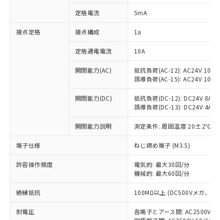
対応済み：EU RoHS指令（10物質）の
定格電流
5mA
非含有に対応した製品が提供可能な商品で
す。
接点定格
接点構成
1a
対応予定：EU RoHS指令（10物質）の非含
ご利用条件
有に対応した製品に切り替える予定のある
定格通電電流
10A
商品です。
対応予定なし：EU RoHS指令（10物質）の
開閉能力(AC)
抵抗負荷(AC-12): AC24V 10A/A
以下の条件をお読みいただき、同意のうえ
非含有に非対応の商品で、対応品を出す予
誘導負荷(AC-15): AC24V 10A/AC
ご利用ください。
定はありません。
調査・確認中：EU RoHS指令（10物質）の
開閉能力(DC)
抵抗負荷(DC-12): DC24V 8A/DC
本サービスは、当社制御機器事業取扱
※1 中国RoHS○×表
誘導負荷(DC-13): DC24V 4A/DC
非含有の対応状況を調査中または確認中の
商品の当社在庫状況および標準価格
商品です。
(税抜)を提供させていただくもので
開閉能力説明
測定条件: 周囲温度 20±2℃、
「○」：最大均質材料含有率が中国RoHSの
非該当品：ライセンス料など無形物で、有
す。
基準値以下であることを示します。
害物質有無と関係のない商品です。
当社制御機器事業取扱商品の中には、
端子仕様
ねじ締め端子 (M3.5)
「×」：最大均質材料含有率が中国RoHSの
仕入先様の事情により、非含有部品として
本サービスの対象外となる商品もある
基準値を超えていることを示します。
いたものが、含有品と判明した場合などや
当社は、これら貴社製品のうち、外国
ことをご了承ください。
許容操作頻度
電気的: 最大30回/分
「－」：未確認です。当社販売部門へお問
むを得ず変更することがあります。
為替および外国貿易法に定める商品
機械的: 最大60回/分
在庫状況および標準価格照会結果は、
い合わせください。
（以下｢規制貨物等」という）を輸出
記載している更新日時点での社内デー
*EU RoHS指令（10物質）：
または国外への提供する場合は、日本
絶縁抵抗
100MΩ以上 (DC500Vメガ、
記
タに基づき作成されるものであり、閲
説明
鉛(Pb) 1000ppm以下、 水銀(Hg) 1000ppm以下、 カド
*中国RoHS10物質の基準値 (GB/T26572)：
国政府の輸出許可(または役務取引許
号
覧された時点での実際の在庫および標
ミウム(Cd) 100ppm以下、
Pb(鉛) :1000ppm、 Hg(水銀) : 1000ppm、 Cd(カドミウ
耐電圧
各端子とアース間: AC2500V 50/
可)を取得するなどの必要な手続きを
六価クロム(Cr(Ⅵ)) 1000ppm以下、ポリ臭化ビフェニル
ム) : 100ppm、
準価格とは異なる場合があることをご