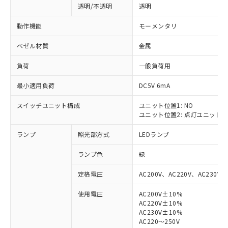
透明/不透明
透明
動作機能
モーメンタリ
ベゼル材質
金属
負荷
一般負荷用
最小適用負荷
DC5V 6mA
スイッチユニット構成
ユニット位置1: NO
ユニット位置2: 点灯ユニット
ランプ
照光部方式
LEDランプ
ランプ色
緑
定格電圧
AC200V、AC220V、AC230V、
使用電圧
AC200V±10%
AC220V±10%
※1 対応状況
AC230V±10%
AC220～250V