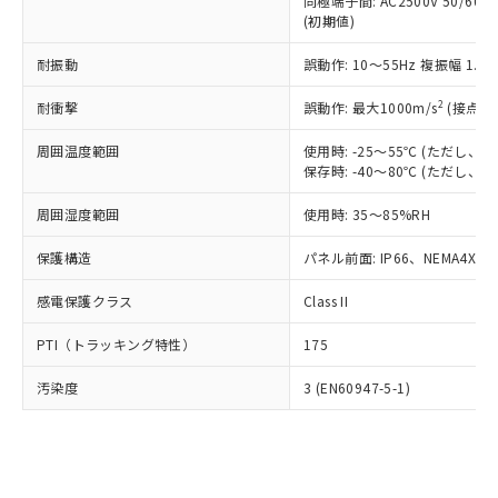
類(PBB) 1000ppm以下、ポリ臭化ジフェニルエーテル類
同極端子間: AC2500V 50/60
Cr(Ⅵ)(六価クロム) : 1000ppm、 PBBs(ポリ臭化ビフェ
とります。
了承ください。
(PBDE) 1000ppm以下、フタル酸ビス(2-エチルヘキシ
○
一定数以上の在庫あり
ニル類) : 1000ppm、 PBDEs(ポリ臭化ジフェニルエーテ
(初期値)
当社は規制貨物を破棄する場合は、完
ル) (DEHP)(別名：DOP) 1000ppm以下、フタル酸ブチ
正式な納期状況および標準価格はお客
ル類) : 1000ppm、
ルベンジル（BBP） 1000ppm以下、フタル酸ジブチル
全に破砕するなど、違法に輸出されな
DBP(フタル酸ジブチル) : 1000ppm、 DIBP(フタル酸ジ
様のお取引先、またはお客様担当のオ
耐振動
誤動作: 10～55Hz 複振幅 1.
（DBP） 1000ppm以下、フタル酸ジイソブチル
イソブチル) : 1000ppm、 BBP(フタル酸ブチルベンジ
△
一定数には満たないが在庫あり
いよう必要な手段を講じます。
ムロン制御機器販売店・当社販売員に
(DIBP) 1000ppm以下
ル) : 1000ppm、
当社は貴社製品を、核兵器、ミサイ
但し、RoHS指令で産業用監視および制御機器に対する
DEHP(フタル酸ビス(2-エチルヘキシル)) : 1000ppm
ご相談ください。
2
耐衝撃
誤動作: 最大1000m/s
(接点開
適用除外項目は除く。
ル、化学兵器、生物兵器またはその他
－
在庫なし(最新の在庫状況につ
オムロン制御機器販売店や当社販売拠
フタル酸エステル類の４物質については閾値を超える意
武器並びにこれらの製造装置等に一切
いては、お客様のお取引先、ま
周囲温度範囲
図的な使用がないことを確認しています。
使用時: -25～55℃ (ただし
点は「
販売ネットワーク
」をご確認
※2 環境保護使用期限
使用いたしません。
保存時: -40～80℃ (ただし
たはお客様担当のオムロン制御
ください。
当社は、貴社製品を第三者に販売する
機器販売店・当社販売員にご確
在庫状況および標準価格結果を当社の
※2 対応予定月
「ｅ」：有害物質（10物質）のすべてが基
周囲湿度範囲
使用時: 35～85%RH
場合は、上記1、2および3の内容を当
認ください)
事前の承諾なく第三者に漏洩または開
準値以下であることを示します。
該第三者に通知します。また当社は、
示しないようお願いします。
保護構造
パネル前面: IP66、NEMA4X, N
部品在庫の切り替え状況などにより、予定
「10」：通常の使用状況下において有害物
販売先および販売に係わる関係者が違
マイパーツ機能（部品リスト作成サー
空
受注生産機種、また在庫状況の
月が前後することがあります。
質が外部に漏えいし、環境に深刻な影響を
法に輸出するおそれがある場合は、取
ビス）をご利用いただくには、I-Web
白
情報を公開していない機種
感電保護クラス
Class II
及ぼさない年数を意味します。
り引きをいたしません。
メンバーズにご登録されている必要が
「－」：未確認です。当社販売部門へお問
あります。
PTI（トラッキング特性）
175
い合わせください。
お客様が当ウェブサイト上で当社にご
※3 非含有証明書ダウンロード
登録された部品リストについて、当社
汚染度
3 (EN60947-5-1)
および当社の共同利用者が、当社の製
下記の非含有証明書をダウンロードするこ
品・サービスに関するお客様との取
とができます。
合意する
キャンセル
引・商談に必要な範囲で利用すること
をご了承ください。
EU RoHS指令（10物質）の非含有証明書