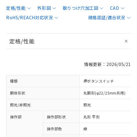
定格/性能
外形図
取りつけ穴加工図
CAD
RoHS/REACH対応状況
規格認証/適合状況
定格/性能
情報更新：2026/05/21
種類
押ボタンスイッチ
胴体形状
丸胴形(φ22/25mm共用)
照光/非照光
照光
操作部
操作部形状
丸形 平形
操作部色
緑