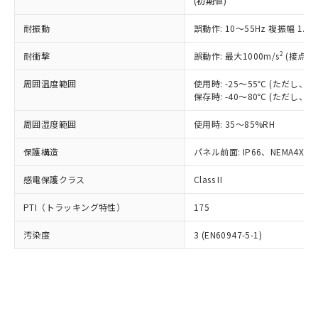
(初期値)
了承ください。
(PBDE) 1000ppm以下、フタル酸ビス(2-エチルヘキシ
○
一定数以上の在庫あり
ニル類) : 1000ppm、 PBDEs(ポリ臭化ジフェニルエーテ
当社は規制貨物を破棄する場合は、完
ル) (DEHP)(別名：DOP) 1000ppm以下、フタル酸ブチ
正式な納期状況および標準価格はお客
ル類) : 1000ppm、
ルベンジル（BBP） 1000ppm以下、フタル酸ジブチル
全に破砕するなど、違法に輸出されな
耐振動
DBP(フタル酸ジブチル) : 1000ppm、 DIBP(フタル酸ジ
誤動作: 10～55Hz 複振幅 1.
様のお取引先、またはお客様担当のオ
（DBP） 1000ppm以下、フタル酸ジイソブチル
イソブチル) : 1000ppm、 BBP(フタル酸ブチルベンジ
△
一定数には満たないが在庫あり
いよう必要な手段を講じます。
ムロン制御機器販売店・当社販売員に
(DIBP) 1000ppm以下
ル) : 1000ppm、
2
耐衝撃
誤動作: 最大1000m/s
(接点開
当社は貴社製品を、核兵器、ミサイ
但し、RoHS指令で産業用監視および制御機器に対する
DEHP(フタル酸ビス(2-エチルヘキシル)) : 1000ppm
ご相談ください。
適用除外項目は除く。
ル、化学兵器、生物兵器またはその他
－
在庫なし(最新の在庫状況につ
オムロン制御機器販売店や当社販売拠
フタル酸エステル類の４物質については閾値を超える意
周囲温度範囲
使用時: -25～55℃ (ただし
武器並びにこれらの製造装置等に一切
いては、お客様のお取引先、ま
図的な使用がないことを確認しています。
点は「
販売ネットワーク
」をご確認
保存時: -40～80℃ (ただし
※2 環境保護使用期限
使用いたしません。
たはお客様担当のオムロン制御
ください。
当社は、貴社製品を第三者に販売する
機器販売店・当社販売員にご確
在庫状況および標準価格結果を当社の
周囲湿度範囲
使用時: 35～85%RH
※2 対応予定月
「ｅ」：有害物質（10物質）のすべてが基
場合は、上記1、2および3の内容を当
認ください)
事前の承諾なく第三者に漏洩または開
準値以下であることを示します。
該第三者に通知します。また当社は、
示しないようお願いします。
保護構造
パネル前面: IP66、NEMA4X, N
部品在庫の切り替え状況などにより、予定
「10」：通常の使用状況下において有害物
販売先および販売に係わる関係者が違
マイパーツ機能（部品リスト作成サー
空
受注生産機種、また在庫状況の
月が前後することがあります。
質が外部に漏えいし、環境に深刻な影響を
法に輸出するおそれがある場合は、取
感電保護クラス
Class II
ビス）をご利用いただくには、I-Web
白
情報を公開していない機種
及ぼさない年数を意味します。
り引きをいたしません。
メンバーズにご登録されている必要が
「－」：未確認です。当社販売部門へお問
PTI（トラッキング特性）
175
あります。
い合わせください。
お客様が当ウェブサイト上で当社にご
※3 非含有証明書ダウンロード
汚染度
3 (EN60947-5-1)
登録された部品リストについて、当社
および当社の共同利用者が、当社の製
下記の非含有証明書をダウンロードするこ
品・サービスに関するお客様との取
とができます。
合意する
キャンセル
引・商談に必要な範囲で利用すること
をご了承ください。
EU RoHS指令（10物質）の非含有証明書
※当社の共同利用者とは、
"個人情報