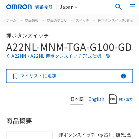
制御機器
Japan
ホーム
>
商品情報
>
商品カテゴリ
>
スイッチ
>
押ボタンスイッチ/表示灯
押ボタンスイッチ
A22NL-MNM-TGA-G100-GD
A22NN / A22NL 押ボタンスイッチ 形式仕様一覧
マイリストに追加
日本語
English
PDF出力
商品概要
押ボタンスイッチ（φ22）, 照光, 金