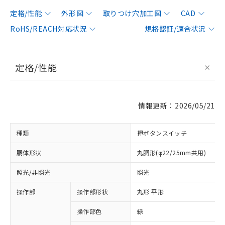
定格/性能
外形図
取りつけ穴加工図
CAD
RoHS/REACH対応状況
規格認証/適合状況
定格/性能
情報更新：2026/05/21
種類
押ボタンスイッチ
胴体形状
丸胴形(φ22/25mm共用)
照光/非照光
照光
操作部
操作部形状
丸形 平形
操作部色
緑