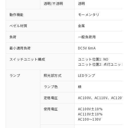
透明/不透明
透明
動作機能
モーメンタリ
ベゼル材質
金属
負荷
一般負荷用
最小適用負荷
DC5V 6mA
スイッチユニット構成
ユニット位置1: NO
ユニット位置2: 点灯ユニット
ランプ
照光部方式
LEDランプ
ランプ色
緑
定格電圧
AC100V、AC110V、AC120V
使用電圧
AC100V±10%
AC110V±10%
※1 対応状況
AC100～130V