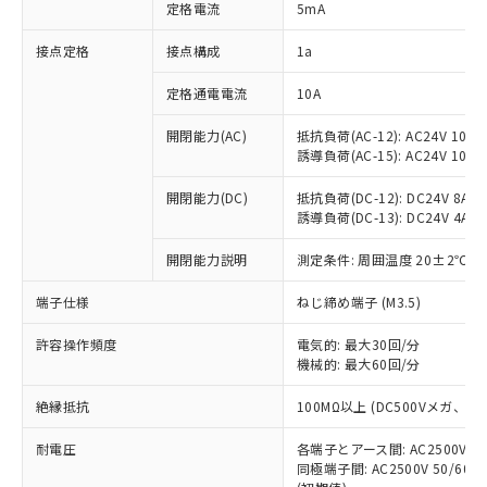
対応済み：EU RoHS指令（10物質）の
定格電流
5mA
非含有に対応した製品が提供可能な商品で
す。
接点定格
接点構成
1a
対応予定：EU RoHS指令（10物質）の非含
ご利用条件
有に対応した製品に切り替える予定のある
定格通電電流
10A
商品です。
開閉能力(AC)
抵抗負荷(AC-12): AC24V 10A/A
対応予定なし：EU RoHS指令（10物質）の
以下の条件をお読みいただき、同意のうえ
誘導負荷(AC-15): AC24V 10A/AC
非含有に非対応の商品で、対応品を出す予
ご利用ください。
定はありません。
開閉能力(DC)
抵抗負荷(DC-12): DC24V 8A/DC
調査・確認中：EU RoHS指令（10物質）の
本サービスは、当社制御機器事業取扱
誘導負荷(DC-13): DC24V 4A/DC
※1 中国RoHS○×表
非含有の対応状況を調査中または確認中の
商品の当社在庫状況および標準価格
商品です。
開閉能力説明
測定条件: 周囲温度 20±2℃、
(税抜)を提供させていただくもので
「○」：最大均質材料含有率が中国RoHSの
非該当品：ライセンス料など無形物で、有
す。
基準値以下であることを示します。
害物質有無と関係のない商品です。
端子仕様
ねじ締め端子 (M3.5)
当社制御機器事業取扱商品の中には、
「×」：最大均質材料含有率が中国RoHSの
仕入先様の事情により、非含有部品として
本サービスの対象外となる商品もある
基準値を超えていることを示します。
いたものが、含有品と判明した場合などや
許容操作頻度
電気的: 最大30回/分
当社は、これら貴社製品のうち、外国
ことをご了承ください。
「－」：未確認です。当社販売部門へお問
機械的: 最大60回/分
むを得ず変更することがあります。
為替および外国貿易法に定める商品
在庫状況および標準価格照会結果は、
い合わせください。
（以下｢規制貨物等」という）を輸出
記載している更新日時点での社内デー
絶縁抵抗
100MΩ以上 (DC500Vメガ、
*EU RoHS指令（10物質）：
または国外への提供する場合は、日本
記
タに基づき作成されるものであり、閲
説明
鉛(Pb) 1000ppm以下、 水銀(Hg) 1000ppm以下、 カド
*中国RoHS10物質の基準値 (GB/T26572)：
国政府の輸出許可(または役務取引許
号
覧された時点での実際の在庫および標
ミウム(Cd) 100ppm以下、
耐電圧
Pb(鉛) :1000ppm、 Hg(水銀) : 1000ppm、 Cd(カドミウ
各端子とアース間: AC2500V 50/
可)を取得するなどの必要な手続きを
六価クロム(Cr(Ⅵ)) 1000ppm以下、ポリ臭化ビフェニル
ム) : 100ppm、
準価格とは異なる場合があることをご
同極端子間: AC2500V 50/60
類(PBB) 1000ppm以下、ポリ臭化ジフェニルエーテル類
Cr(Ⅵ)(六価クロム) : 1000ppm、 PBBs(ポリ臭化ビフェ
とります。