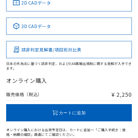
中国 RoHS
注意事項・凡例
2D CADデータ
No
No
No
No
中国 RoHS表
※1 ※2
3D CADデータ
この製品の規格認証/適合状況ページへ
Pb
Hg
Cd
Cr(VI)
その他の認証はこちらのページからご検索ください
該非判定見解書/項目別対比表
O
O
O
O
日本の外為法に基づく該非判定、およびEAR再輸出規制に関する見解が入手でき
ます。
"対応済み"や非含有の記載がされた商品であっても、流通
在庫等で未対応品が混在する可能性があります。
オンライン購入
非含有品が必要な際は、弊社営業部門もしくは販売店へお
問い合わせください。
¥ 2,250
販売価格（税込）
この製品のRoHS/REACH対応状況ページへ
カートに追加
オンライン購入における出荷予定日は、カートに追加～「ご購入手続き：価
格・納期の確認」画面にてご確認ください。