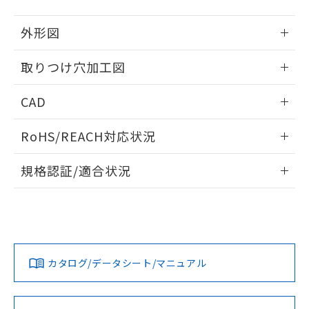
51物質の非含有証明書（当社基準）
の共同利用に関して"
の「1.共同利
※本証明書は発行日時点で非含有を証明す
用者の範囲」に記載されている法人を
外形図
るもので、過去に遡って非含有を証明する
指します。
ものではありません。
情報更新：2026/05/21
取りつけ穴加工図
また、RoHS指令のフタル酸エステル類４
物質の対応では、対応完了までの期間は出
情報更新：2026/05/21
荷製品に未対応品が混在することから備考
CAD
欄に対応日を記載しておりました。
既に当社にて対応品への在庫切替を完了
ログイン/会員登録いただくと、CADデータをダウンロー
RoHS/REACH対応状況
していることから、特段のことがない限
ドすることができます。
り、2022年1月12日より割愛しておりま
情報更新：2026/7/29
す。
規格認証/適合状況
ログイン/会員登録
EU RoHS
注意事項・凡例
UL認証
CSA認証
CEマーキング
Yes
Yes
Yes
対応状況
対応予定月
※1
※2
ダウンロードデータをご利用いただく前に、以下を必ずお読
みください。
カタログ/データシート/マニュアル
対応済み
ソフトウェアの使用条件
LR型式承認
DNV型式承認
BV型式承認
KR型式承
（イギリス
（ノルウェー
（フランス
（韓国
船舶規格）
船舶規格）
船舶規格）
船舶規格