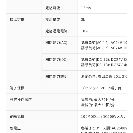
対応済み：EU RoHS指令（10物質）の
定格電流
12mA
非含有に対応した製品が提供可能な商品で
す。
接点定格
接点構成
2b
対応予定：EU RoHS指令（10物質）の非含
ご利用条件
有に対応した製品に切り替える予定のある
定格通電電流
10A
商品です。
対応予定なし：EU RoHS指令（10物質）の
開閉能力(AC)
抵抗負荷(AC-12): AC24V 10A/A
以下の条件をお読みいただき、同意のうえ
非含有に非対応の商品で、対応品を出す予
誘導負荷(AC-15): AC24V 10A/AC
ご利用ください。
定はありません。
調査・確認中：EU RoHS指令（10物質）の
開閉能力(DC)
抵抗負荷(DC-12): DC24V 8A/DC
本サービスは、当社制御機器事業取扱
※1 中国RoHS○×表
誘導負荷(DC-13): DC24V 4A/DC
非含有の対応状況を調査中または確認中の
商品の当社在庫状況および標準価格
商品です。
(税抜)を提供させていただくもので
開閉能力説明
測定条件: 周囲温度 20±2℃、
「○」：最大均質材料含有率が中国RoHSの
非該当品：ライセンス料など無形物で、有
す。
基準値以下であることを示します。
害物質有無と関係のない商品です。
当社制御機器事業取扱商品の中には、
端子仕様
プッシュインPlus端子台
「×」：最大均質材料含有率が中国RoHSの
仕入先様の事情により、非含有部品として
本サービスの対象外となる商品もある
基準値を超えていることを示します。
いたものが、含有品と判明した場合などや
当社は、これら貴社製品のうち、外国
ことをご了承ください。
許容操作頻度
電気的: 最大30回/分
「－」：未確認です。当社販売部門へお問
むを得ず変更することがあります。
為替および外国貿易法に定める商品
機械的: 最大60回/分
在庫状況および標準価格照会結果は、
い合わせください。
（以下｢規制貨物等」という）を輸出
記載している更新日時点での社内デー
*EU RoHS指令（10物質）：
または国外への提供する場合は、日本
絶縁抵抗
100MΩ以上 (DC500Vメガ、
記
タに基づき作成されるものであり、閲
説明
鉛(Pb) 1000ppm以下、 水銀(Hg) 1000ppm以下、 カド
*中国RoHS10物質の基準値 (GB/T26572)：
国政府の輸出許可(または役務取引許
号
覧された時点での実際の在庫および標
ミウム(Cd) 100ppm以下、
Pb(鉛) :1000ppm、 Hg(水銀) : 1000ppm、 Cd(カドミウ
耐電圧
各端子とアース間: AC2500V 50/
可)を取得するなどの必要な手続きを
六価クロム(Cr(Ⅵ)) 1000ppm以下、ポリ臭化ビフェニル
ム) : 100ppm、
準価格とは異なる場合があることをご