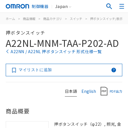
制御機器
Japan
ホーム
>
商品情報
>
商品カテゴリ
>
スイッチ
>
押ボタンスイッチ/表示灯
押ボタンスイッチ
A22NL-MNM-TAA-P202-AD
A22NN / A22NL 押ボタンスイッチ 形式仕様一覧
マイリストに追加
日本語
English
PDF出力
商品概要
押ボタンスイッチ（φ22）, 照光, 金