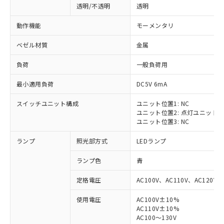
透明/不透明
透明
動作機能
モーメンタリ
ベゼル材質
金属
負荷
一般負荷用
最小適用負荷
DC5V 6mA
スイッチユニット構成
ユニット位置1: NC
ユニット位置2: 点灯ユニット
ユニット位置3: NC
ランプ
照光部方式
LEDランプ
ランプ色
青
定格電圧
AC100V、AC110V、AC120V
使用電圧
AC100V±10%
※1 対応状況
AC110V±10%
AC100～130V