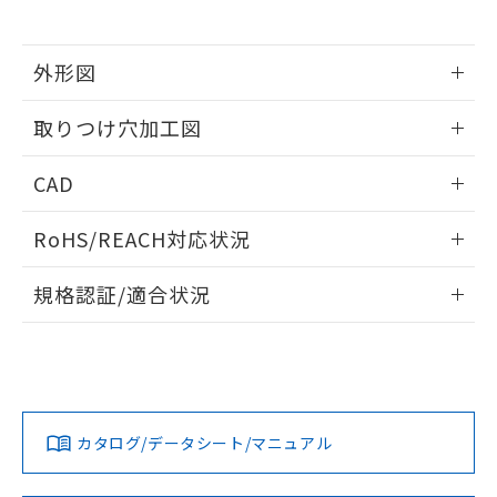
※当社の共同利用者とは、
"個人情報
51物質の非含有証明書（当社基準）
の共同利用に関して"
の「1.共同利
※本証明書は発行日時点で非含有を証明す
用者の範囲」に記載されている法人を
るもので、過去に遡って非含有を証明する
外形図
指します。
ものではありません。
情報更新：2026/05/21
また、RoHS指令のフタル酸エステル類４
取りつけ穴加工図
物質の対応では、対応完了までの期間は出
荷製品に未対応品が混在することから備考
情報更新：2026/05/21
CAD
欄に対応日を記載しておりました。
既に当社にて対応品への在庫切替を完了
ログイン/会員登録いただくと、CADデータをダウンロー
していることから、特段のことがない限
RoHS/REACH対応状況
ドすることができます。
り、2022年1月12日より割愛しておりま
す。
情報更新：2026/7/29
規格認証/適合状況
ログイン/会員登録
EU RoHS
注意事項・凡例
A22NL-MNM-TAA-P202-ADについての規格認証/適合状況に
ついては、「カスタマーサポートセンタ お客様相談室」また
は貴社担当オムロン営業員または販売店にお問い合わせくだ
対応状況
対応予定月
※1
※2
さい。
ダウンロードデータをご利用いただく前に、以下を必ずお読
みください。
カタログ/データシート/マニュアル
対応済み
ソフトウェアの使用条件
お問い合わせ