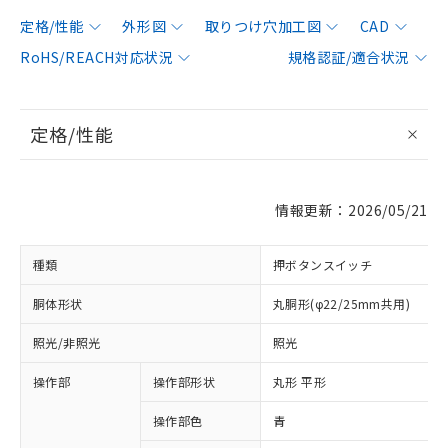
定格/性能
外形図
取りつけ穴加工図
CAD
RoHS/REACH対応状況
規格認証/適合状況
定格/性能
情報更新：2026/05/21
種類
押ボタンスイッチ
胴体形状
丸胴形(φ22/25mm共用)
照光/非照光
照光
操作部
操作部形状
丸形 平形
操作部色
青