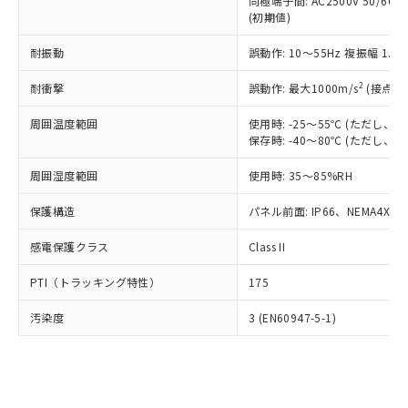
類(PBB) 1000ppm以下、ポリ臭化ジフェニルエーテル類
同極端子間: AC2500V 50/60
Cr(Ⅵ)(六価クロム) : 1000ppm、 PBBs(ポリ臭化ビフェ
とります。
了承ください。
(PBDE) 1000ppm以下、フタル酸ビス(2-エチルヘキシ
○
一定数以上の在庫あり
ニル類) : 1000ppm、 PBDEs(ポリ臭化ジフェニルエーテ
(初期値)
当社は規制貨物を破棄する場合は、完
ル) (DEHP)(別名：DOP) 1000ppm以下、フタル酸ブチ
正式な納期状況および標準価格はお客
ル類) : 1000ppm、
ルベンジル（BBP） 1000ppm以下、フタル酸ジブチル
全に破砕するなど、違法に輸出されな
DBP(フタル酸ジブチル) : 1000ppm、 DIBP(フタル酸ジ
様のお取引先、またはお客様担当のオ
耐振動
誤動作: 10～55Hz 複振幅 1.
（DBP） 1000ppm以下、フタル酸ジイソブチル
イソブチル) : 1000ppm、 BBP(フタル酸ブチルベンジ
△
一定数には満たないが在庫あり
いよう必要な手段を講じます。
ムロン制御機器販売店・当社販売員に
(DIBP) 1000ppm以下
ル) : 1000ppm、
当社は貴社製品を、核兵器、ミサイ
但し、RoHS指令で産業用監視および制御機器に対する
DEHP(フタル酸ビス(2-エチルヘキシル)) : 1000ppm
ご相談ください。
2
耐衝撃
誤動作: 最大1000m/s
(接点開
適用除外項目は除く。
ル、化学兵器、生物兵器またはその他
－
在庫なし(最新の在庫状況につ
オムロン制御機器販売店や当社販売拠
フタル酸エステル類の４物質については閾値を超える意
武器並びにこれらの製造装置等に一切
いては、お客様のお取引先、ま
周囲温度範囲
図的な使用がないことを確認しています。
使用時: -25～55℃ (ただし
点は「
販売ネットワーク
」をご確認
※2 環境保護使用期限
使用いたしません。
保存時: -40～80℃ (ただし
たはお客様担当のオムロン制御
ください。
当社は、貴社製品を第三者に販売する
機器販売店・当社販売員にご確
在庫状況および標準価格結果を当社の
※2 対応予定月
「ｅ」：有害物質（10物質）のすべてが基
周囲湿度範囲
使用時: 35～85%RH
場合は、上記1、2および3の内容を当
認ください)
事前の承諾なく第三者に漏洩または開
準値以下であることを示します。
該第三者に通知します。また当社は、
示しないようお願いします。
保護構造
パネル前面: IP66、NEMA4X, N
部品在庫の切り替え状況などにより、予定
「10」：通常の使用状況下において有害物
販売先および販売に係わる関係者が違
マイパーツ機能（部品リスト作成サー
空
受注生産機種、また在庫状況の
月が前後することがあります。
質が外部に漏えいし、環境に深刻な影響を
法に輸出するおそれがある場合は、取
ビス）をご利用いただくには、I-Web
白
情報を公開していない機種
感電保護クラス
Class II
及ぼさない年数を意味します。
り引きをいたしません。
メンバーズにご登録されている必要が
「－」：未確認です。当社販売部門へお問
あります。
PTI（トラッキング特性）
175
い合わせください。
お客様が当ウェブサイト上で当社にご
※3 非含有証明書ダウンロード
登録された部品リストについて、当社
汚染度
3 (EN60947-5-1)
および当社の共同利用者が、当社の製
下記の非含有証明書をダウンロードするこ
品・サービスに関するお客様との取
とができます。
合意する
キャンセル
引・商談に必要な範囲で利用すること
をご了承ください。
EU RoHS指令（10物質）の非含有証明書