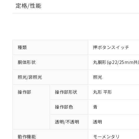
定格/性能
種類
押ボタンスイッチ
胴体形状
丸胴形(φ22/25mm共
照光/非照光
照光
操作部
操作部形状
丸形 平形
操作部色
青
透明/不透明
透明
動作機能
モーメンタリ