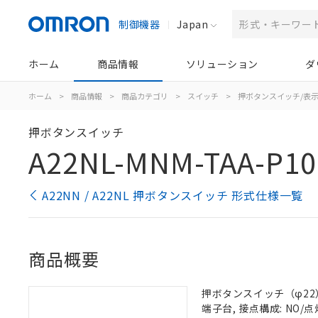
制御機器
Japan
ホーム
商品情報
ソリューション
ダ
ホーム
>
商品情報
>
商品カテゴリ
>
スイッチ
>
押ボタンスイッチ/表
押ボタンスイッチ
A22NL-MNM-TAA-P10
A22NN / A22NL 押ボタンスイッチ 形式仕様一覧
商品概要
押ボタンスイッチ（φ22）, 
端子台, 接点構成: NO/点灯