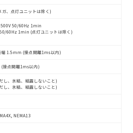
日時点で非含有を証明するもので、過去に遡って非含有を証明するも
令のフタル酸エステル類４物質の対応では、対応完了までの期間は出
00Vメガ、点灯ユニットは除く)
備考欄に対応日を記載しておりました。
品への在庫切替を完了していることから、特段のことがない限り、20
す。
0V 50/60Hz 1min
 50/60Hz 1min (点灯ユニットは除く)
振幅 1.5mm (接点開離1ms以内)
2
(接点開離1ms以内)
 (ただし、氷結、結露しないこと)
 (ただし、氷結、結露しないこと)
A4X, NEMA13