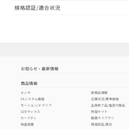
規格認証/適合状況
EU RoHS
注意事項・凡例
A22NL-MNM-TAA-P100-ADについての規格認証/適
業員または販売店にお問い合わせください。
ダウンロードデータをご利用いただく前に、以下を必ずお読
対応状況
対応予定月
※1
※2
ソフトウェアの使用条件
対応済み
お知らせ・最新情報
中国 RoHS
注意事項・凡例
商品情報
中国 RoHS表
※1 ※2
センサ
新商品情報
FAシステム機器
在庫状況/標準価格
Pb
Hg
Cd
Cr(V
モーション/ドライブ
生産終了品/推奨代替品
ロボティクス
特設サイト
セーフティ
動画ライブラリ
検査装置
規格認証/適合
O
O
O
O