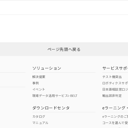
情報更新：
ログイン/会員登録
合状況については、「カスタマーサポートセンタ お客様相談室」または貴社
みください。
非含有証明書
※3
ページ先頭へ戻る
ダウンロードはこちら
ソリューション
サービスサポ
解決提案
テスト機貸出
事例
ロボティクスサ
イベント
日本語相談窓口
現場データ活用サービスi-BELT
輸出該非判定
I)
PBBs
PBDEs
DBP
ダウンロードセンタ
eラーニング
カタログ
eラーニングのご
マニュアル
コースを選んで受
O
O
O