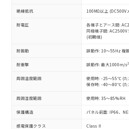
※本証明書は発行
また、RoHS指
絶縁抵抗
100MΩ以上 (DC5
混在することから
既に当社にて対応
り割愛しておりま
耐電圧
各端子とアース間: AC250
同極端子間: AC2500V
(初期値)
耐振動
誤動作: 10～55Hz 複
耐衝撃
誤動作: 最大1000m/s
周囲温度範囲
使用時: -25～55℃
保存時: -40～80℃
周囲湿度範囲
使用時: 35～85%RH
保護構造
パネル前面: IP66、NEM
感電保護クラス
Class II