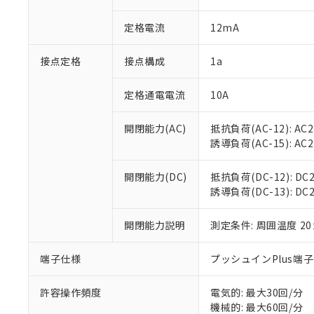
があります。
以下の条件をお読
「○」：最大均質
定格電流
12mA
「×」：最大均質
本サービスは
当社は、これ
*EU RoHS指令（10物
「－」：未確認で
鉛(Pb) 1000ppm以下、
くものです。
う）を輸出ま
記
説明
六価クロム(Cr(Ⅵ)) 1
接点定格
接点構成
1a
当社制御機器
などの必要な
フタル酸ビス(2-エチルヘ
号
*中国RoHS10物質の基準値 
ル（DBP） 1000ppm
在庫状況およ
当社は規制貨
Pb(鉛) :1000ppm、 Hg
但し、RoHS指令で産
のであり、閲
ます。
定格通電電流
10A
Cr(Ⅵ)(六価クロム) : 
フタル酸エステル類の４
○
一定数以
DBP(フタル酸ジブチル) :
い。
当社は貴社製
DEHP(フタル酸ビス(2-エ
正式な納期状
置等に一切使
開閉能力(AC)
抵抗負荷(AC-12): AC24
当社販売員に
※2 対応予定月
△
一定数に
当社は、貴社
誘導負荷(AC-15): AC24V
オムロン制御
また当社は、
※2 環境保護使
在庫状況およ
部品在庫の切り替
たしません。
－
在庫なし
開閉能力(DC)
抵抗負荷(DC-12): DC24
す。
「ｅ」：有害物質
機器販売
誘導負荷(DC-13): DC24
マイパーツ機
「10」：通常の
ている必要が
味します。
空
受注生産
お客様が当ウ
開閉能力説明
測定条件: 周囲温度 2
※3 非含有証明
「－」：未確認で
白
が、当社の製
さい。
下記の非含有証明
端子仕様
プッシュインPlus端
※当社の共同
いる法人を指
EU RoHS指令（
許容操作頻度
電気的: 最大30回/分
51物質の非含有証
機械的: 最大60回/分