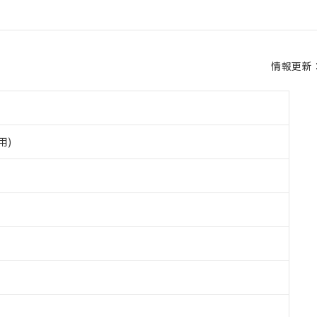
情報更新：2
用)