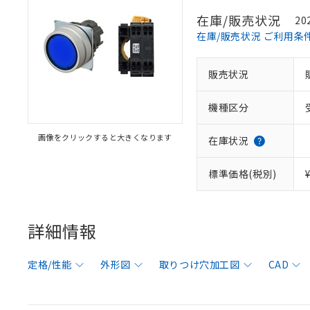
在庫/販売状況
20
在庫/販売状況 ご利用条
販売状況
機種区分
画像をクリックすると大きくなります
在庫状況
標準価格(税別)
詳細情報
定格/性能
外形図
取りつけ穴加工図
CAD