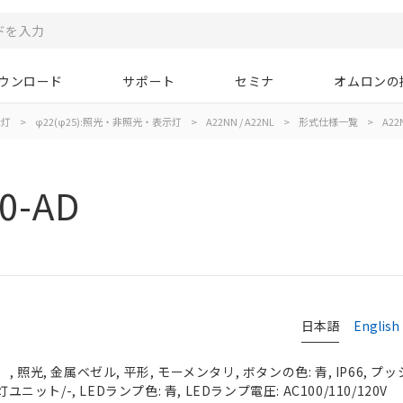
ウンロード
サポート
セミナ
オムロンの
示灯
>
φ22(φ25):照光・非照光・表示灯
>
A22NN / A22NL
>
形式仕様一覧
>
A22
0-AD
日本語
English
照光, 金属ベゼル, 平形, モーメンタリ, ボタンの色: 青, IP66, プッ
ユニット/-, LEDランプ色: 青, LEDランプ電圧: AC100/110/120V