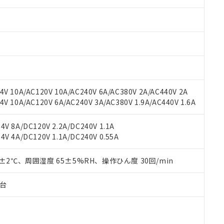
みいただき、同意のうえご利用ください。
材料含有率が中国RoHSの基準値以下であることを示します。
材料含有率が中国RoHSの基準値を超えていることを示します。
、当社制御機器事業取扱商品の当社在庫状況および標準価格(税抜)
ら貴社製品のうち、外国為替および外国貿易法に定める商品（以下｢
質）：
す。当社販売部門へお問い合わせください。
 水銀(Hg) 1000ppm以下、 カドミウム(Cd) 100ppm以下、
たは国外への提供する場合は、日本国政府の輸出許可(または役務取
000ppm以下、ポリ臭化ビフェニル類(PBB) 1000ppm以下、ポリ臭化ジフェニルエーテル類(P
事業取扱商品の中には、本サービスの対象外となる商品もあること
手続きをとります。
キシル) (DEHP)(別名：DOP) 1000ppm以下、フタル酸ブチルベンジル（BBP） 100
(GB/T26572)：
以下、フタル酸ジイソブチル (DIBP) 1000ppm以下
び標準価格照会結果は、記載している更新日時点での社内データに
物を破棄する場合は、完全に破砕するなど、違法に輸出されないよ
(水銀) : 1000ppm、 Cd(カドミウム) : 100ppm、
業用監視および制御機器に対する適用除外項目は除く。
覧された時点での実際の在庫および標準価格とは異なる場合がある
1000ppm、 PBBs(ポリ臭化ビフェニル類) : 1000ppm、 PBDEs(ポリ臭化ジフェニルエーテル類
物質については閾値を超える意図的な使用がないことを確認しています。
上の在庫あり
 1000ppm、 DIBP(フタル酸ジイソブチル) : 1000ppm、 BBP(フタル酸ブチルベンジル) :
品を、核兵器、ミサイル、化学兵器、生物兵器またはその他武器並
チルヘキシル)) : 1000ppm
況および標準価格はお客様のお取引先、またはお客様担当のオムロ
用いたしません。
V 10A/AC120V 10A/AC240V 6A/AC380V 2A/AC440V 2A
ご相談ください。
は満たないが在庫あり
製品を第三者に販売する場合は、上記1、2および3の内容を当該第
 10A/AC120V 6A/AC240V 3A/AC380V 1.9A/AC440V 1.6A
機器販売店や当社販売拠点は「
販売ネットワーク
」をご確認くだ
販売先および販売に係わる関係者が違法に輸出するおそれがある場
用期限
び標準価格結果を当社の事前の承諾なく第三者に漏洩または開示し
え状況などにより、予定月が前後することがあります。
(最新の在庫状況については、お客様のお取引先、またはお客様担当
V 8A/DC120V 2.2A/DC240V 1.1A
（10物質）のすべてが基準値以下であることを示します。
店・当社販売員にご確認ください)
V 4A/DC120V 1.1A/DC240V 0.55A
能（部品リスト作成サービス）をご利用いただくには、I-Webメン
使用状況下において有害物質が外部に漏えいし、環境に深刻な影響を
あります。
機種、また在庫状況の情報を公開していない機種
ェブサイト上で当社にご登録された部品リストについて、当社およ
0±2℃、周囲湿度 65±5%RH、操作ひん度 30回/min
書ダウンロード
す。当社販売部門へお問い合わせください。
品・サービスに関するお客様との取引・商談に必要な範囲で利用す
合意する
キャンセル
書をダウンロードすることができます。
子台
利用者とは、
"個人情報の共同利用に関して"
の「1.共同利用者の
します。
10物質）の非含有証明書
明書（当社基準）