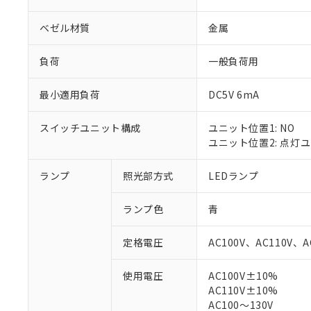
ベゼル材質
金属
負荷
一般負荷用
最小適用負荷
DC5V 6mA
スイッチユニット構成
ユニット位置1: NO
ユニット位置2: 点灯
ランプ
照光部方式
LEDランプ
※1 対応状況
ランプ色
青
対応済み：EU
対応予定：EU R
定格電圧
AC100V、AC110V、A
対応予定なし：EU
調査・確認中：EU
ご利用条件
使用電圧
AC100V±10%
非該当品：ライセ
AC110V±10%
※1 中国RoHS
仕入先様の事情に
AC100～130V