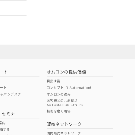
2026/7/29
担当オムロン営
お問い合わせ
ート
オムロンの提供価値
目指す姿
ポート
コンセプト「i-Automation!」
ジャパンデスク
オムロンの強み
お客様との共創拠点
AUTOMATION CENTER
DIBP
BBP
DEHP
環境保護
技術を磨く現場
・セミナ
使用期限
案内
販売ネットワーク
講する
O
O
O
e
国内販売ネットワーク