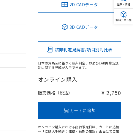
2D CADデータ
在庫・価格
無料テスト機
3D CADデータ
該非判定見解書/項目別対比表
日本の外為法に基づく該非判定、およびEAR再輸出規
制に関する見解が入手できます。
オンライン購入
¥ 2,750
販売価格（税込）
カートに追加
オンライン購入における出荷予定日は、カートに追加
～「ご購入手続き：価格・納期の確認」画面にてご確