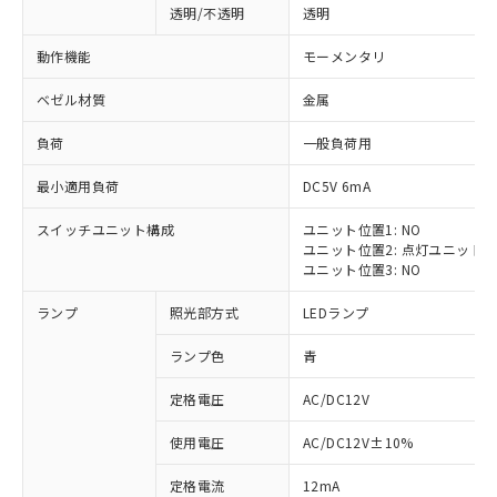
透明/不透明
透明
動作機能
モーメンタリ
ベゼル材質
金属
負荷
一般負荷用
最小適用負荷
DC5V 6mA
スイッチユニット構成
ユニット位置1: NO
ユニット位置2: 点灯ユニット
ユニット位置3: NO
ランプ
照光部方式
LEDランプ
ランプ色
青
定格電圧
AC/DC12V
※1 対応状況
使用電圧
AC/DC12V±10%
定格電流
12mA
対応済み：EU RoHS指令（10物質）の