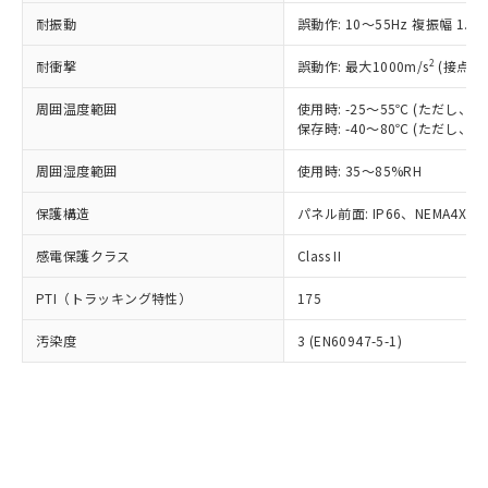
○
一定数以上の在庫あり
ニル類) : 1000ppm、 PBDEs(ポリ臭化ジフェニルエーテ
当社は規制貨物を破棄する場合は、完
ル) (DEHP)(別名：DOP) 1000ppm以下、フタル酸ブチ
正式な納期状況および標準価格はお客
ル類) : 1000ppm、
耐振動
誤動作: 10～55Hz 複振幅 1.
ルベンジル（BBP） 1000ppm以下、フタル酸ジブチル
全に破砕するなど、違法に輸出されな
DBP(フタル酸ジブチル) : 1000ppm、 DIBP(フタル酸ジ
様のお取引先、またはお客様担当のオ
（DBP） 1000ppm以下、フタル酸ジイソブチル
イソブチル) : 1000ppm、 BBP(フタル酸ブチルベンジ
△
一定数には満たないが在庫あり
いよう必要な手段を講じます。
ムロン制御機器販売店・当社販売員に
(DIBP) 1000ppm以下
2
耐衝撃
ル) : 1000ppm、
誤動作: 最大1000m/s
(接点開
当社は貴社製品を、核兵器、ミサイ
但し、RoHS指令で産業用監視および制御機器に対する
DEHP(フタル酸ビス(2-エチルヘキシル)) : 1000ppm
ご相談ください。
適用除外項目は除く。
ル、化学兵器、生物兵器またはその他
－
在庫なし(最新の在庫状況につ
オムロン制御機器販売店や当社販売拠
周囲温度範囲
使用時: -25～55℃ (ただし
フタル酸エステル類の４物質については閾値を超える意
武器並びにこれらの製造装置等に一切
いては、お客様のお取引先、ま
図的な使用がないことを確認しています。
保存時: -40～80℃ (ただし
点は「
販売ネットワーク
」をご確認
※2 環境保護使用期限
使用いたしません。
たはお客様担当のオムロン制御
ください。
当社は、貴社製品を第三者に販売する
周囲湿度範囲
使用時: 35～85%RH
機器販売店・当社販売員にご確
在庫状況および標準価格結果を当社の
※2 対応予定月
「ｅ」：有害物質（10物質）のすべてが基
場合は、上記1、2および3の内容を当
認ください)
事前の承諾なく第三者に漏洩または開
準値以下であることを示します。
保護構造
パネル前面: IP66、NEMA4X, N
該第三者に通知します。また当社は、
示しないようお願いします。
部品在庫の切り替え状況などにより、予定
「10」：通常の使用状況下において有害物
販売先および販売に係わる関係者が違
マイパーツ機能（部品リスト作成サー
空
受注生産機種、また在庫状況の
感電保護クラス
Class II
月が前後することがあります。
質が外部に漏えいし、環境に深刻な影響を
法に輸出するおそれがある場合は、取
ビス）をご利用いただくには、I-Web
白
情報を公開していない機種
及ぼさない年数を意味します。
り引きをいたしません。
メンバーズにご登録されている必要が
PTI（トラッキング特性）
175
「－」：未確認です。当社販売部門へお問
あります。
い合わせください。
お客様が当ウェブサイト上で当社にご
汚染度
3 (EN60947-5-1)
※3 非含有証明書ダウンロード
登録された部品リストについて、当社
および当社の共同利用者が、当社の製
下記の非含有証明書をダウンロードするこ
品・サービスに関するお客様との取
とができます。
合意する
キャンセル
引・商談に必要な範囲で利用すること
をご了承ください。
EU RoHS指令（10物質）の非含有証明書
※当社の共同利用者とは、
"個人情報