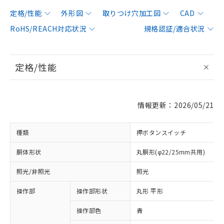
定格/性能
外形図
取りつけ穴加工図
CAD
RoHS/REACH対応状況
規格認証/適合状況
定格/性能
情報更新：2026/05/21
種類
押ボタンスイッチ
胴体形状
丸胴形(φ22/25mm共用)
照光/非照光
照光
操作部
操作部形状
丸形 平形
操作部色
青