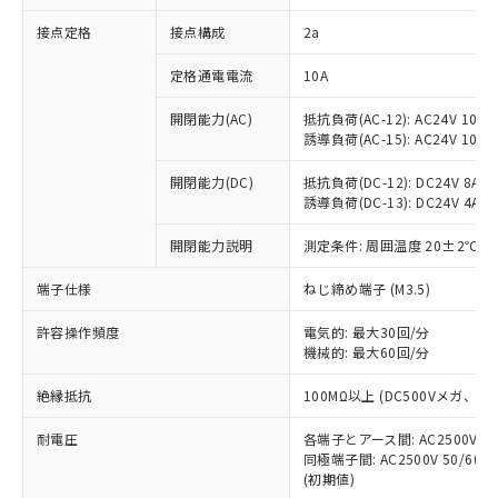
非含有に対応した製品が提供可能な商品で
接点定格
接点構成
2a
す。
対応予定：EU RoHS指令（10物質）の非含
ご利用条件
定格通電電流
10A
有に対応した製品に切り替える予定のある
商品です。
開閉能力(AC)
抵抗負荷(AC-12): AC24V 10A/A
対応予定なし：EU RoHS指令（10物質）の
誘導負荷(AC-15): AC24V 10A/AC
以下の条件をお読みいただき、同意のうえ
非含有に非対応の商品で、対応品を出す予
ご利用ください。
定はありません。
開閉能力(DC)
抵抗負荷(DC-12): DC24V 8A/DC
調査・確認中：EU RoHS指令（10物質）の
誘導負荷(DC-13): DC24V 4A/DC
本サービスは、当社制御機器事業取扱
※1 中国RoHS○×表
非含有の対応状況を調査中または確認中の
商品の当社在庫状況および標準価格
開閉能力説明
測定条件: 周囲温度 20±2℃、
商品です。
(税抜)を提供させていただくもので
「○」：最大均質材料含有率が中国RoHSの
非該当品：ライセンス料など無形物で、有
す。
端子仕様
ねじ締め端子 (M3.5)
基準値以下であることを示します。
害物質有無と関係のない商品です。
当社制御機器事業取扱商品の中には、
「×」：最大均質材料含有率が中国RoHSの
仕入先様の事情により、非含有部品として
本サービスの対象外となる商品もある
許容操作頻度
電気的: 最大30回/分
基準値を超えていることを示します。
いたものが、含有品と判明した場合などや
当社は、これら貴社製品のうち、外国
ことをご了承ください。
機械的: 最大60回/分
「－」：未確認です。当社販売部門へお問
むを得ず変更することがあります。
為替および外国貿易法に定める商品
在庫状況および標準価格照会結果は、
い合わせください。
（以下｢規制貨物等」という）を輸出
絶縁抵抗
100MΩ以上 (DC500Vメガ、
記載している更新日時点での社内デー
*EU RoHS指令（10物質）：
または国外への提供する場合は、日本
記
タに基づき作成されるものであり、閲
説明
鉛(Pb) 1000ppm以下、 水銀(Hg) 1000ppm以下、 カド
*中国RoHS10物質の基準値 (GB/T26572)：
国政府の輸出許可(または役務取引許
耐電圧
各端子とアース間: AC2500V 50/
号
覧された時点での実際の在庫および標
ミウム(Cd) 100ppm以下、
Pb(鉛) :1000ppm、 Hg(水銀) : 1000ppm、 Cd(カドミウ
同極端子間: AC2500V 50/60
可)を取得するなどの必要な手続きを
六価クロム(Cr(Ⅵ)) 1000ppm以下、ポリ臭化ビフェニル
ム) : 100ppm、
準価格とは異なる場合があることをご
類(PBB) 1000ppm以下、ポリ臭化ジフェニルエーテル類
(初期値)
Cr(Ⅵ)(六価クロム) : 1000ppm、 PBBs(ポリ臭化ビフェ
とります。
了承ください。
(PBDE) 1000ppm以下、フタル酸ビス(2-エチルヘキシ