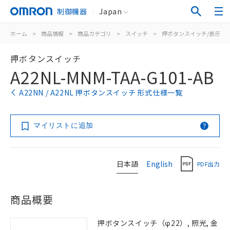
制御機器
Japan
ホーム
>
商品情報
>
商品カテゴリ
>
スイッチ
>
押ボタンスイッチ/表示灯
押ボタンスイッチ
A22NL-MNM-TAA-G101-AB
A22NN / A22NL 押ボタンスイッチ 形式仕様一覧
マイリストに追加
日本語
English
PDF出力
商品概要
押ボタンスイッチ（φ22）, 照光, 金