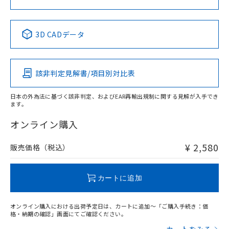
No
No
No
No
中国 RoHS表
※1 ※2
3D CADデータ
この製品の規格認証/適合状況ページへ
Pb
Hg
Cd
Cr(VI)
その他の認証はこちらのページからご検索ください
該非判定見解書/項目別対比表
X
O
O
O
日本の外為法に基づく該非判定、およびEAR再輸出規制に関する見解が入手でき
ます。
"対応済み"や非含有の記載がされた商品であっても、流通
在庫等で未対応品が混在する可能性があります。
オンライン購入
非含有品が必要な際は、弊社営業部門もしくは販売店へお
問い合わせください。
¥ 2,580
販売価格（税込）
この製品のRoHS/REACH対応状況ページへ
カートに追加
オンライン購入における出荷予定日は、カートに追加～「ご購入手続き：価
格・納期の確認」画面にてご確認ください。