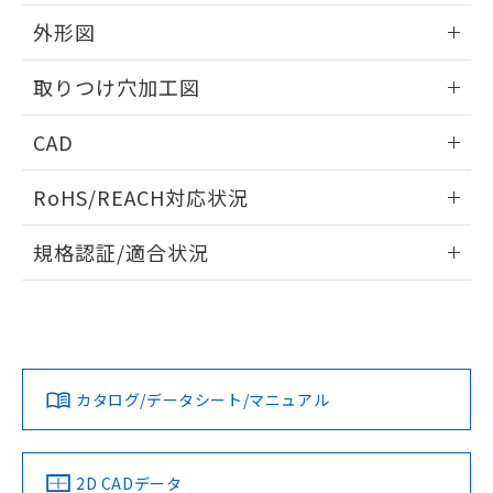
51物質の非含有証明書（当社基準）
の共同利用に関して"
の「1.共同利
※本証明書は発行日時点で非含有を証明す
外形図
用者の範囲」に記載されている法人を
るもので、過去に遡って非含有を証明する
指します。
ものではありません。
情報更新：2026/05/21
取りつけ穴加工図
また、RoHS指令のフタル酸エステル類４
物質の対応では、対応完了までの期間は出
情報更新：2026/05/21
CAD
荷製品に未対応品が混在することから備考
欄に対応日を記載しておりました。
ログイン/会員登録いただくと、CADデータをダウンロー
既に当社にて対応品への在庫切替を完了
RoHS/REACH対応状況
ドすることができます。
していることから、特段のことがない限
り、2022年1月12日より割愛しておりま
情報更新：2026/7/29
規格認証/適合状況
す。
ログイン/会員登録
EU RoHS
注意事項・凡例
UL認証
CSA認証
CEマーキング
Yes
Yes
Yes
対応状況
対応予定月
※1
※2
ダウンロードデータをご利用いただく前に、以下を必ずお読
みください。
カタログ/データシート/マニュアル
対応済み
ソフトウェアの使用条件
LR型式承認
DNV型式承認
BV型式承認
KR型式承
（イギリス
（ノルウェー
（フランス
（韓国
船舶規格）
船舶規格）
船舶規格）
船舶規格
中国 RoHS
注意事項・凡例
2D CADデータ