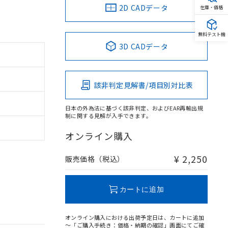
2D CADデータ
在庫・価格
無料テスト機
3D CADデータ
該非判定見解書/項目別対比表
日本の外為法に基づく該非判定、およびEAR再輸出規
制に関する見解が入手できます。
オンライン購入
¥ 2,250
販売価格（税込）
カートに追加
オンライン購入における出荷予定日は、カートに追加
～「ご購入手続き：価格・納期の確認」画面にてご確