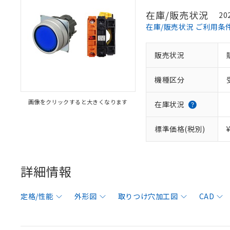
在庫/販売状況
20
在庫/販売状況 ご利用条
販売状況
機種区分
画像をクリックすると大きくなります
在庫状況
標準価格(税別)
詳細情報
定格/性能
外形図
取りつけ穴加工図
CAD