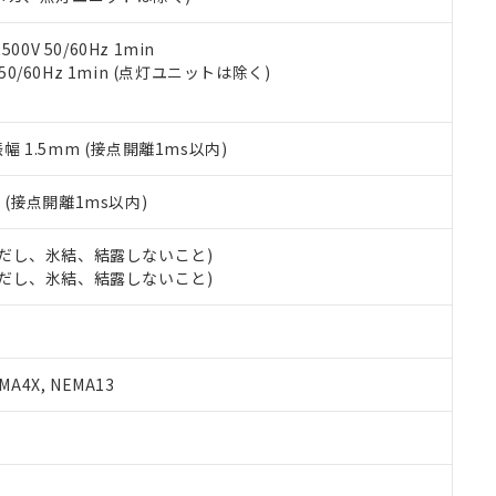
令のフタル酸エステル類４物質の対応では、対応完了までの期間は出
備考欄に対応日を記載しておりました。
品への在庫切替を完了していることから、特段のことがない限り、20
0V 50/60Hz 1min
す。
 50/60Hz 1min (点灯ユニットは除く)
振幅 1.5mm (接点開離1ms以内)
2
(接点開離1ms以内)
 (ただし、氷結、結露しないこと)
 (ただし、氷結、結露しないこと)
A4X, NEMA13