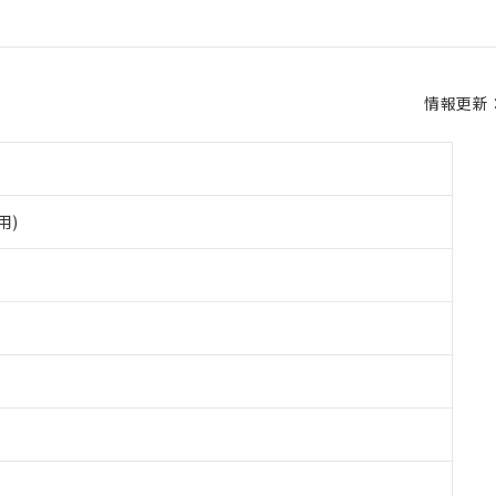
情報更新：2
用)