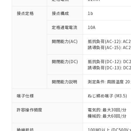
「×」：最大均質
本サービスは
当社は、これ
*EU RoHS指令（10物
「－」：未確認で
鉛(Pb) 1000ppm以下、
接点定格
接点構成
1b
くものです。
う）を輸出ま
記
説明
六価クロム(Cr(Ⅵ)) 1
当社制御機器
などの必要な
フタル酸ビス(2-エチルヘ
号
*中国RoHS10物質の基準値 
ル（DBP） 1000ppm
在庫状況およ
当社は規制貨
定格通電電流
10A
Pb(鉛) :1000ppm、 Hg
但し、RoHS指令で産
のであり、閲
ます。
Cr(Ⅵ)(六価クロム) : 
フタル酸エステル類の４
○
一定数以
DBP(フタル酸ジブチル) :
い。
当社は貴社製
開閉能力(AC)
抵抗負荷(AC-12): AC24
DEHP(フタル酸ビス(2-エ
正式な納期状
置等に一切使
誘導負荷(AC-15): AC24V
当社販売員に
※2 対応予定月
△
一定数に
当社は、貴社
オムロン制御
また当社は、
※2 環境保護使
開閉能力(DC)
抵抗負荷(DC-12): DC24
在庫状況およ
部品在庫の切り替
たしません。
－
在庫なし
誘導負荷(DC-13): DC24
す。
「ｅ」：有害物質
機器販売
マイパーツ機
「10」：通常の
ている必要が
開閉能力説明
測定条件: 周囲温度 2
味します。
空
受注生産
お客様が当ウ
※3 非含有証明
「－」：未確認で
白
が、当社の製
端子仕様
ねじ締め端子 (M3.5)
さい。
下記の非含有証明
※当社の共同
許容操作頻度
電気的: 最大30回/分
いる法人を指
EU RoHS指令（
機械的: 最大60回/分
51物質の非含有証
※本証明書は発行
絶縁抵抗
100MΩ以上 (DC5