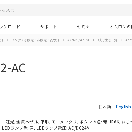
ウンロード
サポート
セミナ
オムロンの
示灯
>
φ22(φ25):照光・非照光・表示灯
>
A22NN / A22NL
>
形式仕様一覧
>
A22
2-AC
日本語
English
照光, 金属ベゼル, 平形, モーメンタリ, ボタンの色: 青, IP66, ねじ
 LEDランプ色: 青, LEDランプ電圧: AC/DC24V