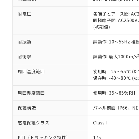
また、RoHS指
混在することから
既に当社にて対応
耐電圧
各端子とアース間: AC250
り割愛しておりま
同極端子間: AC2500V
(初期値)
耐振動
誤動作: 10～55Hz 複
耐衝撃
誤動作: 最大1000m/s
周囲温度範囲
使用時: -25～55℃
保存時: -40～80℃
周囲湿度範囲
使用時: 35～85%RH
保護構造
パネル前面: IP66、NEM
感電保護クラス
Class II
PTI（トラッキング特性）
175