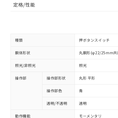
定格/性能
種類
押ボタンスイッチ
胴体形状
丸胴形(φ22/25mm共
照光/非照光
照光
操作部
操作部形状
丸形 平形
操作部色
青
透明/不透明
透明
動作機能
モーメンタリ