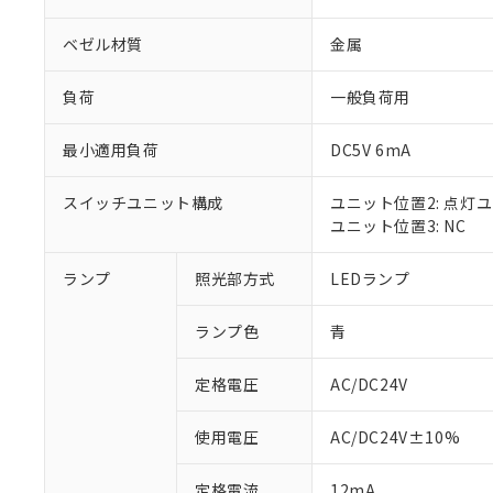
ベゼル材質
金属
負荷
一般負荷用
最小適用負荷
DC5V 6mA
スイッチユニット構成
ユニット位置2: 点灯
ユニット位置3: NC
ランプ
照光部方式
LEDランプ
※1 対応状況
ランプ色
青
対応済み：EU
対応予定：EU R
対応予定なし：EU
定格電圧
AC/DC24V
調査・確認中：EU
ご利用条件
非該当品：ライセ
使用電圧
AC/DC24V±10%
※1 中国RoHS
仕入先様の事情に
があります。
以下の条件をお読
定格電流
12mA
「○」：最大均質