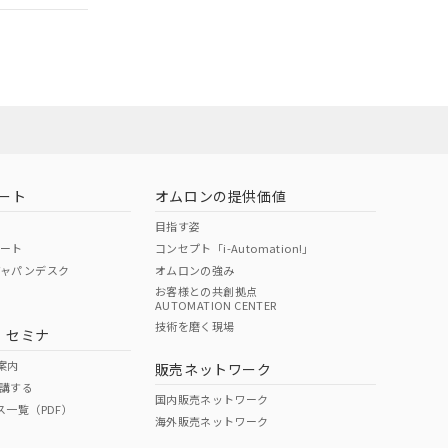
ート
オムロンの提供価値
目指す姿
ポート
コンセプト「i-Automation!」
ジャパンデスク
オムロンの強み
お客様との共創拠点
AUTOMATION CENTER
DIBP
BBP
DEHP
環境保護
技術を磨く現場
・セミナ
状況ページへ
使用期限
検索ください
案内
販売ネットワーク
講する
O
O
O
10
国内販売ネットワーク
ス一覧（PDF）
海外販売ネットワーク