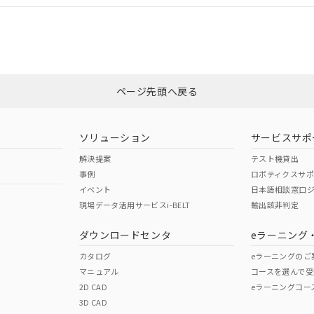
CCC認証
電波法
みください。
Yes
N/A
非含有証明書
※3
ページ先頭へ戻る
ダウンロードはこちら
型式承認
NK型式承認
ABS型式承認
韓国
（日本
（アメリカ
ソリューション
サービスサポ
舶規格）
船舶規格）
船舶規格）
解決提案
テスト機貸出
事例
ロボティクスサ
No
No
イベント
日本語相談窓口
現場データ活用サービスi-BELT
輸出該非判定
I)
PBBs
PBDEs
DBP
ダウンロードセンタ
eラーニング
この製品の規格認証/適合
その他の認証はこちらのページからご
カタログ
eラーニングのご
マニュアル
コースを選んで受
O
O
O
2D CAD
eラーニングコー
3D CAD