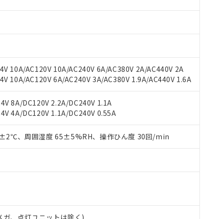
材料含有率が中国RoHSの基準値を超えていることを示します。
、当社制御機器事業取扱商品の当社在庫状況および標準価格(税抜)
ら貴社製品のうち、外国為替および外国貿易法に定める商品（以下｢
質）：
す。当社販売部門へお問い合わせください。
 水銀(Hg) 1000ppm以下、 カドミウム(Cd) 100ppm以下、
たは国外への提供する場合は、日本国政府の輸出許可(または役務取
000ppm以下、ポリ臭化ビフェニル類(PBB) 1000ppm以下、ポリ臭化ジフェニルエーテル類(P
事業取扱商品の中には、本サービスの対象外となる商品もあること
手続きをとります。
キシル) (DEHP)(別名：DOP) 1000ppm以下、フタル酸ブチルベンジル（BBP） 100
(GB/T26572)：
以下、フタル酸ジイソブチル (DIBP) 1000ppm以下
び標準価格照会結果は、記載している更新日時点での社内データに
物を破棄する場合は、完全に破砕するなど、違法に輸出されないよ
(水銀) : 1000ppm、 Cd(カドミウム) : 100ppm、
業用監視および制御機器に対する適用除外項目は除く。
覧された時点での実際の在庫および標準価格とは異なる場合がある
1000ppm、 PBBs(ポリ臭化ビフェニル類) : 1000ppm、 PBDEs(ポリ臭化ジフェニルエーテル類
物質については閾値を超える意図的な使用がないことを確認しています。
上の在庫あり
 1000ppm、 DIBP(フタル酸ジイソブチル) : 1000ppm、 BBP(フタル酸ブチルベンジル) :
品を、核兵器、ミサイル、化学兵器、生物兵器またはその他武器並
V 10A/AC120V 10A/AC240V 6A/AC380V 2A/AC440V 2A
チルヘキシル)) : 1000ppm
況および標準価格はお客様のお取引先、またはお客様担当のオムロ
用いたしません。
 10A/AC120V 6A/AC240V 3A/AC380V 1.9A/AC440V 1.6A
ご相談ください。
は満たないが在庫あり
製品を第三者に販売する場合は、上記1、2および3の内容を当該第
機器販売店や当社販売拠点は「
販売ネットワーク
」をご確認くだ
販売先および販売に係わる関係者が違法に輸出するおそれがある場
用期限
V 8A/DC120V 2.2A/DC240V 1.1A
び標準価格結果を当社の事前の承諾なく第三者に漏洩または開示し
え状況などにより、予定月が前後することがあります。
(最新の在庫状況については、お客様のお取引先、またはお客様担当
V 4A/DC120V 1.1A/DC240V 0.55A
（10物質）のすべてが基準値以下であることを示します。
店・当社販売員にご確認ください)
能（部品リスト作成サービス）をご利用いただくには、I-Webメン
使用状況下において有害物質が外部に漏えいし、環境に深刻な影響を
あります。
0±2℃、周囲湿度 65±5%RH、操作ひん度 30回/min
機種、また在庫状況の情報を公開していない機種
ェブサイト上で当社にご登録された部品リストについて、当社およ
書ダウンロード
す。当社販売部門へお問い合わせください。
品・サービスに関するお客様との取引・商談に必要な範囲で利用す
合意する
キャンセル
書をダウンロードすることができます。
利用者とは、
"個人情報の共同利用に関して"
の「1.共同利用者の
します。
10物質）の非含有証明書
明書（当社基準）
日時点で非含有を証明するもので、過去に遡って非含有を証明するも
00Vメガ、点灯ユニットは除く)