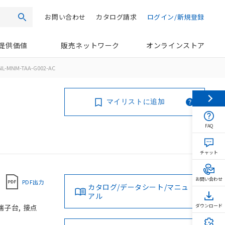
お問い合わせ
カタログ請求
ログイン/新規登録
検索
提供価値
販売ネットワーク
オンラインストア
NL-MNM-TAA-G002-AC
マイリストに追加
FAQ
チャット
お問い合わせ
PDF出力
カタログ/データシート/マニュ
アル
端子台, 接点
ダウンロード