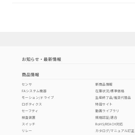
EU RoHS
注意事項・凡例
UL認証
CSA認証
CEマーキング
ダウンロードデータをご利用いただく前に、以下を必ずお読
Yes
Yes
Yes
対応状況
対応予定月
※1
※2
ソフトウェアの使用条件
対応済み
LR型式承認
DNV型式承認
BV型式承認
KR
（イギリス
（ノルウェー
（フランス
（
お知らせ・最新情報
中国 RoHS
注意事項・凡例
船舶規格）
船舶規格）
船舶規格）
船
商品情報
No
No
No
No
中国 RoHS表
※1 ※2
センサ
新商品情報
FAシステム機器
在庫状況/標準価格
Pb
Hg
Cd
Cr(V
モーション/ドライブ
生産終了品/推奨代替品
ロボティクス
特設サイト
セーフティ
動画ライブラリ
検査装置
規格認証/適合
X
O
O
O
スイッチ
RoHS/REACH対応
リレー
カタログ/マニュアル訂正