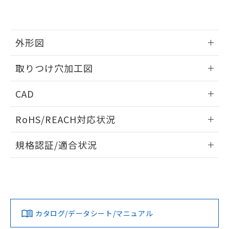
EU RoHS指令（10物質）の非含有証明書
※当社の共同利用者とは、
"個人情報
51物質の非含有証明書（当社基準）
の共同利用に関して"
の「1.共同利
※本証明書は発行日時点で非含有を証明す
用者の範囲」に記載されている法人を
るもので、過去に遡って非含有を証明する
指します。
外形図
ものではありません。
また、RoHS指令のフタル酸エステル類４
情報更新：2026/05/21
取りつけ穴加工図
物質の対応では、対応完了までの期間は出
荷製品に未対応品が混在することから備考
情報更新：2026/05/21
欄に対応日を記載しておりました。
CAD
既に当社にて対応品への在庫切替を完了
していることから、特段のことがない限
ログイン/会員登録いただくと、CADデータをダウンロー
RoHS/REACH対応状況
り、2022年1月12日より割愛しておりま
ドすることができます。
す。
情報更新：2026/7/29
規格認証/適合状況
ログイン/会員登録
EU RoHS
注意事項・凡例
A22NL-MNA-TYA-P202-YEについての規格認証/適合状況につ
いては、「カスタマーサポートセンタ お客様相談室」または
貴社担当オムロン営業員または販売店にお問い合わせくださ
対応状況
対応予定月
※1
※2
い。
ダウンロードデータをご利用いただく前に、以下を必ずお読
みください。
カタログ/データシート/マニュアル
対応済み
ソフトウェアの使用条件
お問い合わせ