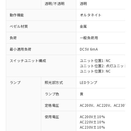
透明/不透明
透明
動作機能
オルタネイト
ベゼル材質
金属
負荷
一般負荷用
最小適用負荷
DC5V 6mA
スイッチユニット構成
ユニット位置1: NC
ユニット位置2: 点灯ユニット
ユニット位置3: NC
ランプ
照光部方式
LEDランプ
ランプ色
黄
定格電圧
AC200V、AC220V、AC230V、
使用電圧
AC200V±10%
AC220V±10%
※1 対応状況
AC230V±10%