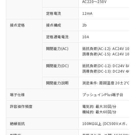
AC220～250V
対応済み：EU RoHS指令（10物質）の
非含有に対応した製品が提供可能な商品で
定格電流
12mA
す。
対応予定：EU RoHS指令（10物質）の非含
接点定格
接点構成
2b
ご利用条件
有に対応した製品に切り替える予定のある
定格通電電流
10A
商品です。
対応予定なし：EU RoHS指令（10物質）の
以下の条件をお読みいただき、同意のうえ
開閉能力(AC)
抵抗負荷(AC-12): AC24V 10A/A
非含有に非対応の商品で、対応品を出す予
誘導負荷(AC-15): AC24V 10A/AC
ご利用ください。
定はありません。
調査・確認中：EU RoHS指令（10物質）の
本サービスは、当社制御機器事業取扱
開閉能力(DC)
抵抗負荷(DC-12): DC24V 8A/DC
※1 中国RoHS○×表
非含有の対応状況を調査中または確認中の
誘導負荷(DC-13): DC24V 4A/DC
商品の当社在庫状況および標準価格
商品です。
(税抜)を提供させていただくもので
「○」：最大均質材料含有率が中国RoHSの
非該当品：ライセンス料など無形物で、有
開閉能力説明
測定条件: 周囲温度 20±2℃、
す。
基準値以下であることを示します。
害物質有無と関係のない商品です。
当社制御機器事業取扱商品の中には、
「×」：最大均質材料含有率が中国RoHSの
仕入先様の事情により、非含有部品として
端子仕様
プッシュインPlus端子台
本サービスの対象外となる商品もある
基準値を超えていることを示します。
いたものが、含有品と判明した場合などや
当社は、これら貴社製品のうち、外国
ことをご了承ください。
「－」：未確認です。当社販売部門へお問
許容操作頻度
電気的: 最大30回/分
むを得ず変更することがあります。
為替および外国貿易法に定める商品
在庫状況および標準価格照会結果は、
機械的: 最大60回/分
い合わせください。
（以下｢規制貨物等」という）を輸出
記載している更新日時点での社内デー
*EU RoHS指令（10物質）：
または国外への提供する場合は、日本
記
タに基づき作成されるものであり、閲
説明
絶縁抵抗
100MΩ以上 (DC500Vメガ、
鉛(Pb) 1000ppm以下、 水銀(Hg) 1000ppm以下、 カド
*中国RoHS10物質の基準値 (GB/T26572)：
国政府の輸出許可(または役務取引許
号
覧された時点での実際の在庫および標
ミウム(Cd) 100ppm以下、
Pb(鉛) :1000ppm、 Hg(水銀) : 1000ppm、 Cd(カドミウ
可)を取得するなどの必要な手続きを
六価クロム(Cr(Ⅵ)) 1000ppm以下、ポリ臭化ビフェニル
ム) : 100ppm、