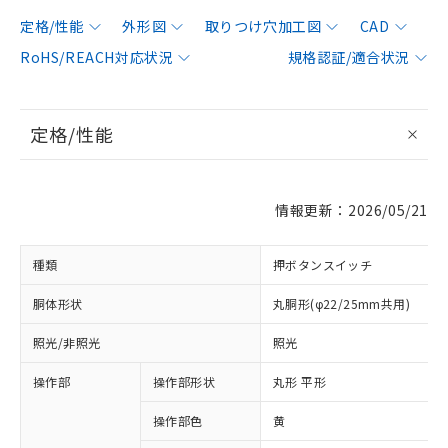
定格/性能
外形図
取りつけ穴加工図
CAD
RoHS/REACH対応状況
規格認証/適合状況
定格/性能
情報更新：2026/05/21
種類
押ボタンスイッチ
胴体形状
丸胴形(φ22/25mm共用)
照光/非照光
照光
操作部
操作部形状
丸形 平形
操作部色
黄