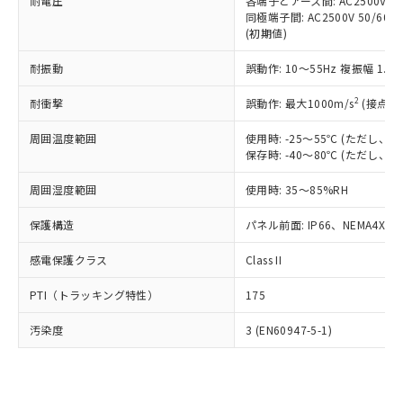
準価格とは異なる場合があることをご
耐電圧
各端子とアース間: AC2500V 50/
類(PBB) 1000ppm以下、ポリ臭化ジフェニルエーテル類
Cr(Ⅵ)(六価クロム) : 1000ppm、 PBBs(ポリ臭化ビフェ
とります。
同極端子間: AC2500V 50/60
了承ください。
(PBDE) 1000ppm以下、フタル酸ビス(2-エチルヘキシ
○
一定数以上の在庫あり
ニル類) : 1000ppm、 PBDEs(ポリ臭化ジフェニルエーテ
当社は規制貨物を破棄する場合は、完
(初期値)
ル) (DEHP)(別名：DOP) 1000ppm以下、フタル酸ブチ
正式な納期状況および標準価格はお客
ル類) : 1000ppm、
ルベンジル（BBP） 1000ppm以下、フタル酸ジブチル
全に破砕するなど、違法に輸出されな
DBP(フタル酸ジブチル) : 1000ppm、 DIBP(フタル酸ジ
様のお取引先、またはお客様担当のオ
（DBP） 1000ppm以下、フタル酸ジイソブチル
イソブチル) : 1000ppm、 BBP(フタル酸ブチルベンジ
△
一定数には満たないが在庫あり
耐振動
誤動作: 10～55Hz 複振幅 1.
いよう必要な手段を講じます。
ムロン制御機器販売店・当社販売員に
(DIBP) 1000ppm以下
ル) : 1000ppm、
当社は貴社製品を、核兵器、ミサイ
但し、RoHS指令で産業用監視および制御機器に対する
DEHP(フタル酸ビス(2-エチルヘキシル)) : 1000ppm
ご相談ください。
2
耐衝撃
適用除外項目は除く。
誤動作: 最大1000m/s
(接点開
ル、化学兵器、生物兵器またはその他
－
在庫なし(最新の在庫状況につ
オムロン制御機器販売店や当社販売拠
フタル酸エステル類の４物質については閾値を超える意
武器並びにこれらの製造装置等に一切
いては、お客様のお取引先、ま
図的な使用がないことを確認しています。
点は「
販売ネットワーク
」をご確認
周囲温度範囲
使用時: -25～55℃ (ただし
※2 環境保護使用期限
使用いたしません。
たはお客様担当のオムロン制御
ください。
保存時: -40～80℃ (ただし
当社は、貴社製品を第三者に販売する
機器販売店・当社販売員にご確
在庫状況および標準価格結果を当社の
※2 対応予定月
「ｅ」：有害物質（10物質）のすべてが基
場合は、上記1、2および3の内容を当
認ください)
事前の承諾なく第三者に漏洩または開
周囲湿度範囲
使用時: 35～85%RH
準値以下であることを示します。
該第三者に通知します。また当社は、
示しないようお願いします。
部品在庫の切り替え状況などにより、予定
「10」：通常の使用状況下において有害物
販売先および販売に係わる関係者が違
保護構造
パネル前面: IP66、NEMA4X, N
マイパーツ機能（部品リスト作成サー
空
受注生産機種、また在庫状況の
月が前後することがあります。
質が外部に漏えいし、環境に深刻な影響を
法に輸出するおそれがある場合は、取
ビス）をご利用いただくには、I-Web
白
情報を公開していない機種
及ぼさない年数を意味します。
り引きをいたしません。
感電保護クラス
Class II
メンバーズにご登録されている必要が
「－」：未確認です。当社販売部門へお問
あります。
い合わせください。
PTI（トラッキング特性）
175
お客様が当ウェブサイト上で当社にご
※3 非含有証明書ダウンロード
登録された部品リストについて、当社
汚染度
3 (EN60947-5-1)
および当社の共同利用者が、当社の製
下記の非含有証明書をダウンロードするこ
品・サービスに関するお客様との取
とができます。
合意する
キャンセル
引・商談に必要な範囲で利用すること
をご了承ください。