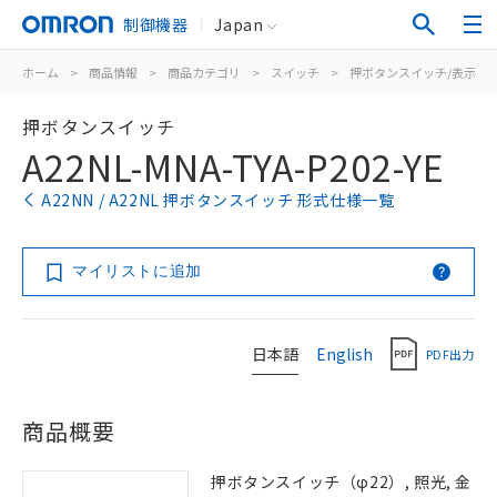
制御機器
Japan
ホーム
>
商品情報
>
商品カテゴリ
>
スイッチ
>
押ボタンスイッチ/表示灯
押ボタンスイッチ
A22NL-MNA-TYA-P202-YE
A22NN / A22NL 押ボタンスイッチ 形式仕様一覧
マイリストに追加
日本語
English
PDF出力
商品概要
押ボタンスイッチ（φ22）, 照光, 金