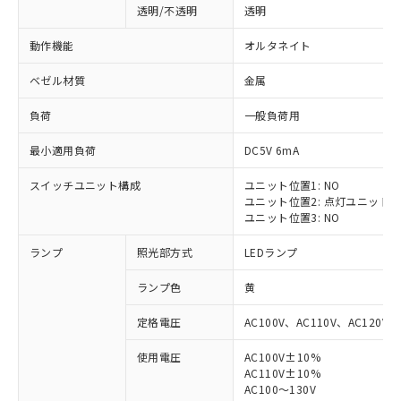
透明/不透明
透明
動作機能
オルタネイト
ベゼル材質
金属
負荷
一般負荷用
最小適用負荷
DC5V 6mA
スイッチユニット構成
ユニット位置1: NO
ユニット位置2: 点灯ユニット
ユニット位置3: NO
ランプ
照光部方式
LEDランプ
ランプ色
黄
定格電圧
AC100V、AC110V、AC120V
使用電圧
AC100V±10%
※1 対応状況
AC110V±10%
AC100～130V