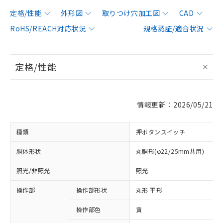
定格/性能
外形図
取りつけ穴加工図
CAD
RoHS/REACH対応状況
規格認証/適合状況
定格/性能
情報更新：2026/05/21
種類
押ボタンスイッチ
胴体形状
丸胴形(φ22/25mm共用)
照光/非照光
照光
操作部
操作部形状
丸形 平形
操作部色
黄