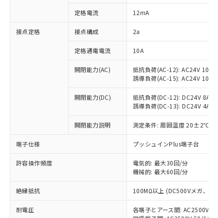
対応済み：EU RoHS指令（10物質）の
定格電流
12mA
非含有に対応した製品が提供可能な商品で
す。
接点定格
接点構成
2a
対応予定：EU RoHS指令（10物質）の非含
ご利用条件
有に対応した製品に切り替える予定のある
定格通電電流
10A
商品です。
対応予定なし：EU RoHS指令（10物質）の
開閉能力(AC)
抵抗負荷(AC-12): AC24V 10A/A
以下の条件をお読みいただき、同意のうえ
非含有に非対応の商品で、対応品を出す予
誘導負荷(AC-15): AC24V 10A/AC
ご利用ください。
定はありません。
調査・確認中：EU RoHS指令（10物質）の
開閉能力(DC)
抵抗負荷(DC-12): DC24V 8A/DC
本サービスは、当社制御機器事業取扱
※1 中国RoHS○×表
誘導負荷(DC-13): DC24V 4A/DC
非含有の対応状況を調査中または確認中の
商品の当社在庫状況および標準価格
商品です。
(税抜)を提供させていただくもので
開閉能力説明
測定条件: 周囲温度 20±2℃、
「○」：最大均質材料含有率が中国RoHSの
非該当品：ライセンス料など無形物で、有
す。
基準値以下であることを示します。
害物質有無と関係のない商品です。
当社制御機器事業取扱商品の中には、
端子仕様
プッシュインPlus端子台
「×」：最大均質材料含有率が中国RoHSの
仕入先様の事情により、非含有部品として
本サービスの対象外となる商品もある
基準値を超えていることを示します。
いたものが、含有品と判明した場合などや
当社は、これら貴社製品のうち、外国
ことをご了承ください。
許容操作頻度
電気的: 最大30回/分
「－」：未確認です。当社販売部門へお問
むを得ず変更することがあります。
為替および外国貿易法に定める商品
機械的: 最大60回/分
在庫状況および標準価格照会結果は、
い合わせください。
（以下｢規制貨物等」という）を輸出
記載している更新日時点での社内デー
*EU RoHS指令（10物質）：
または国外への提供する場合は、日本
絶縁抵抗
100MΩ以上 (DC500Vメガ、
記
タに基づき作成されるものであり、閲
説明
鉛(Pb) 1000ppm以下、 水銀(Hg) 1000ppm以下、 カド
*中国RoHS10物質の基準値 (GB/T26572)：
国政府の輸出許可(または役務取引許
号
覧された時点での実際の在庫および標
ミウム(Cd) 100ppm以下、
Pb(鉛) :1000ppm、 Hg(水銀) : 1000ppm、 Cd(カドミウ
耐電圧
各端子とアース間: AC2500V 50/
可)を取得するなどの必要な手続きを
六価クロム(Cr(Ⅵ)) 1000ppm以下、ポリ臭化ビフェニル
ム) : 100ppm、
準価格とは異なる場合があることをご