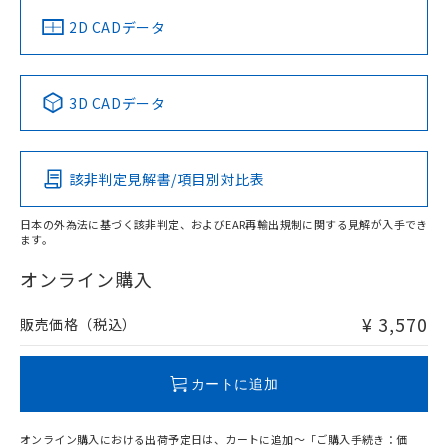
中国 RoHS
注意事項・凡例
2D CADデータ
中国 RoHS表
※1 ※2
3D CADデータ
Pb
Hg
Cd
Cr(VI)
該非判定見解書/項目別対比表
O
O
O
O
日本の外為法に基づく該非判定、およびEAR再輸出規制に関する見解が入手でき
ます。
"対応済み"や非含有の記載がされた商品であっても、流通
在庫等で未対応品が混在する可能性があります。
オンライン購入
非含有品が必要な際は、弊社営業部門もしくは販売店へお
問い合わせください。
¥ 3,570
販売価格（税込）
この製品のRoHS/REACH対応状況ページへ
カートに追加
オンライン購入における出荷予定日は、カートに追加～「ご購入手続き：価