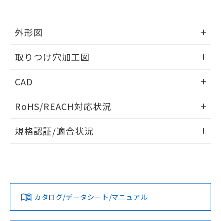
※当社の共同利用者とは、
"個人情報
51物質の非含有証明書（当社基準）
の共同利用に関して"
の「1.共同利
※本証明書は発行日時点で非含有を証明す
用者の範囲」に記載されている法人を
るもので、過去に遡って非含有を証明する
外形図
指します。
ものではありません。
情報更新：2026/05/21
また、RoHS指令のフタル酸エステル類４
取りつけ穴加工図
物質の対応では、対応完了までの期間は出
荷製品に未対応品が混在することから備考
情報更新：2026/05/21
CAD
欄に対応日を記載しておりました。
既に当社にて対応品への在庫切替を完了
ログイン/会員登録いただくと、CADデータをダウンロー
していることから、特段のことがない限
RoHS/REACH対応状況
ドすることができます。
り、2022年1月12日より割愛しておりま
す。
情報更新：2026/7/29
規格認証/適合状況
ログイン/会員登録
EU RoHS
注意事項・凡例
A22NL-MNA-TYA-P101-YDについての規格認証/適合状況につ
いては、「カスタマーサポートセンタ お客様相談室」または
貴社担当オムロン営業員または販売店にお問い合わせくださ
対応状況
対応予定月
※1
※2
い。
ダウンロードデータをご利用いただく前に、以下を必ずお読
みください。
カタログ/データシート/マニュアル
対応済み
ソフトウェアの使用条件
お問い合わせ