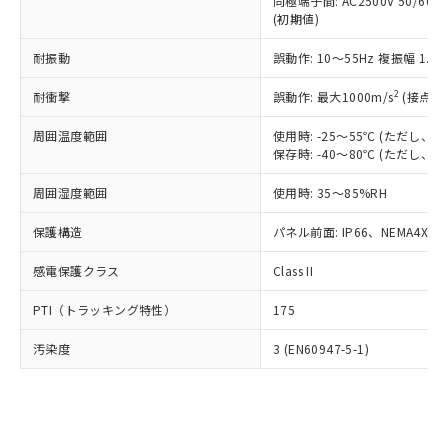
類(PBB) 1000ppm以下、ポリ臭化ジフェニルエーテル類
同極端子間: AC2500V 50/60
Cr(Ⅵ)(六価クロム) : 1000ppm、 PBBs(ポリ臭化ビフェ
とります。
了承ください。
(PBDE) 1000ppm以下、フタル酸ビス(2-エチルヘキシ
○
一定数以上の在庫あり
ニル類) : 1000ppm、 PBDEs(ポリ臭化ジフェニルエーテ
(初期値)
当社は規制貨物を破棄する場合は、完
ル) (DEHP)(別名：DOP) 1000ppm以下、フタル酸ブチ
正式な納期状況および標準価格はお客
ル類) : 1000ppm、
ルベンジル（BBP） 1000ppm以下、フタル酸ジブチル
全に破砕するなど、違法に輸出されな
DBP(フタル酸ジブチル) : 1000ppm、 DIBP(フタル酸ジ
様のお取引先、またはお客様担当のオ
耐振動
誤動作: 10～55Hz 複振幅 1.
（DBP） 1000ppm以下、フタル酸ジイソブチル
イソブチル) : 1000ppm、 BBP(フタル酸ブチルベンジ
△
一定数には満たないが在庫あり
いよう必要な手段を講じます。
ムロン制御機器販売店・当社販売員に
(DIBP) 1000ppm以下
ル) : 1000ppm、
当社は貴社製品を、核兵器、ミサイ
但し、RoHS指令で産業用監視および制御機器に対する
DEHP(フタル酸ビス(2-エチルヘキシル)) : 1000ppm
ご相談ください。
2
耐衝撃
誤動作: 最大1000m/s
(接点開
適用除外項目は除く。
ル、化学兵器、生物兵器またはその他
－
在庫なし(最新の在庫状況につ
オムロン制御機器販売店や当社販売拠
フタル酸エステル類の４物質については閾値を超える意
武器並びにこれらの製造装置等に一切
いては、お客様のお取引先、ま
周囲温度範囲
図的な使用がないことを確認しています。
使用時: -25～55℃ (ただし
点は「
販売ネットワーク
」をご確認
※2 環境保護使用期限
使用いたしません。
保存時: -40～80℃ (ただし
たはお客様担当のオムロン制御
ください。
当社は、貴社製品を第三者に販売する
機器販売店・当社販売員にご確
在庫状況および標準価格結果を当社の
※2 対応予定月
「ｅ」：有害物質（10物質）のすべてが基
周囲湿度範囲
使用時: 35～85%RH
場合は、上記1、2および3の内容を当
認ください)
事前の承諾なく第三者に漏洩または開
準値以下であることを示します。
該第三者に通知します。また当社は、
示しないようお願いします。
保護構造
パネル前面: IP66、NEMA4X, N
部品在庫の切り替え状況などにより、予定
「10」：通常の使用状況下において有害物
販売先および販売に係わる関係者が違
マイパーツ機能（部品リスト作成サー
空
受注生産機種、また在庫状況の
月が前後することがあります。
質が外部に漏えいし、環境に深刻な影響を
法に輸出するおそれがある場合は、取
ビス）をご利用いただくには、I-Web
白
情報を公開していない機種
感電保護クラス
Class II
及ぼさない年数を意味します。
り引きをいたしません。
メンバーズにご登録されている必要が
「－」：未確認です。当社販売部門へお問
あります。
PTI（トラッキング特性）
175
い合わせください。
お客様が当ウェブサイト上で当社にご
※3 非含有証明書ダウンロード
登録された部品リストについて、当社
汚染度
3 (EN60947-5-1)
および当社の共同利用者が、当社の製
下記の非含有証明書をダウンロードするこ
品・サービスに関するお客様との取
とができます。
合意する
キャンセル
引・商談に必要な範囲で利用すること
をご了承ください。
EU RoHS指令（10物質）の非含有証明書