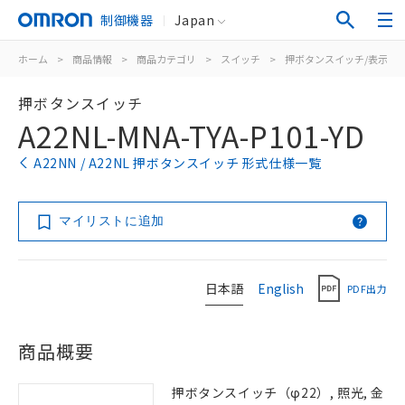
制御機器
Japan
ホーム
>
商品情報
>
商品カテゴリ
>
スイッチ
>
押ボタンスイッチ/表示灯
押ボタンスイッチ
A22NL-MNA-TYA-P101-YD
A22NN / A22NL 押ボタンスイッチ 形式仕様一覧
マイリストに追加
日本語
English
PDF出力
商品概要
押ボタンスイッチ（φ22）, 照光, 金